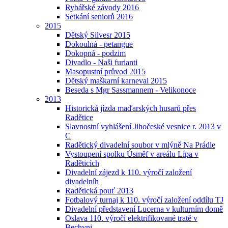
Rybářské závody 2016
Setkání seniorů 2016
2015
Dětský Silvesr 2015
Dokoulná - petangue
Dokopná - podzim
Divadlo - Naši furianti
Masopustní průvod 2015
Dětský maškarní karneval 2015
Beseda s Mgr Sassmannem - Velikonoce
2013
Historická jízda maďarských husarů přes
Radětice
Slavnostní vyhlášení Jihočeské vesnice r. 2013 v
C
Radětický divadelní soubor v mlýně Na Prádle
Vystoupení spolku Úsměf v areálu Lípa v
Raděticích
Divadelní zájezd k 110. výročí založení
divadelníh
Radětická pouť 2013
Fotbalový turnaj k 110. výročí založení oddílu TJ
Divadelní představení Lucerna v kulturním domě
Oslava 110. výročí elektrifikované tratě v
Bechyni