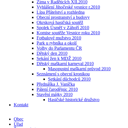
Zima v Raděticích XII.2010
Vyhlášení Jihočeské vesnice r.2010
Lípa Přátelství a rozhledna
Obecní prostranství a budovy
Okrsková hasičská soutěž
Spolek Úsměf v Záhoří 2010
Komise soutěže Vesnice roku 2010
Fotbalové mužstvo 2010
Park u rybníka a okolí
Volby do Parlamentu ČR
Dětský den 2010
Sekání žen k MDŽ 2010
Dětský maškarní karneval 2010
Masopustní maškarní průvod 2010
Seznámení s obecní kronikou
Setkání důchodců 2010
Přednáška J. Vaníčka
Pálení čarodějnic 2010
Stavění májky 2010
Hasičské historické družstvo
Kontakt
Obec
Úřad