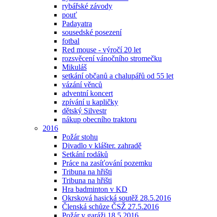
rybářské závody
pouť
Padayatra
sousedské posezení
fotbal
Red mouse - výročí 20 let
rozsvěcení vánočního stromečku
Mikuláš
setkání občanů a chalupářů od 55 let
vázání věnců
adventní koncert
zpívání u kapličky
dětský Silvestr
nákup obecního traktoru
2016
Požár stohu
Divadlo v klášter. zahradě
Setkání rodáků
Práce na zasíťování pozemku
Tribuna na hřišti
Tribuna na hřišti
Hra badminton v KD
Okrsková hasická soutěž 28.5.2016
Členská schůze ČSŽ 27.5.2016
Požár v garáži 18.5.2016