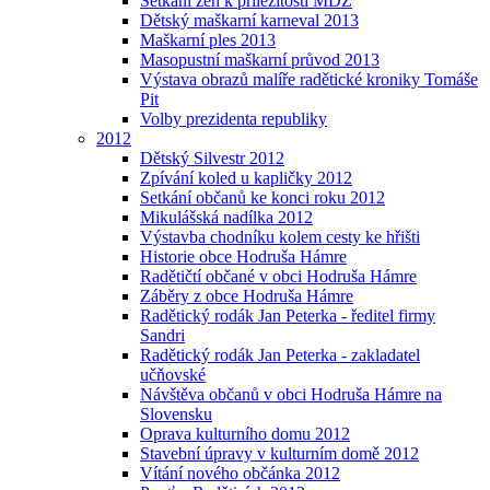
Setkání žen k příležitosti MDŽ
Dětský maškarní karneval 2013
Maškarní ples 2013
Masopustní maškarní průvod 2013
Výstava obrazů malíře radětické kroniky Tomáše
Pit
Volby prezidenta republiky
2012
Dětský Silvestr 2012
Zpívání koled u kapličky 2012
Setkání občanů ke konci roku 2012
Mikulášská nadílka 2012
Výstavba chodníku kolem cesty ke hřišti
Historie obce Hodruša Hámre
Radětičtí občané v obci Hodruša Hámre
Záběry z obce Hodruša Hámre
Radětický rodák Jan Peterka - ředitel firmy
Sandri
Radětický rodák Jan Peterka - zakladatel
učňovské
Návštěva občanů v obci Hodruša Hámre na
Slovensku
Oprava kulturního domu 2012
Stavební úpravy v kulturním domě 2012
Vítání nového občánka 2012