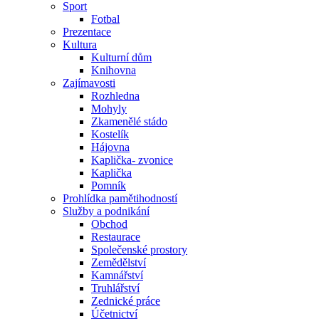
Sport
Fotbal
Prezentace
Kultura
Kulturní dům
Knihovna
Zajímavosti
Rozhledna
Mohyly
Zkamenělé stádo
Kostelík
Hájovna
Kaplička- zvonice
Kaplička
Pomník
Prohlídka pamětihodností
Služby a podnikání
Obchod
Restaurace
Společenské prostory
Zemědělství
Kamnářství
Truhlářství
Zednické práce
Účetnictví