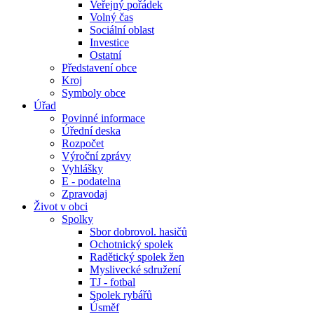
Veřejný pořádek
Volný čas
Sociální oblast
Investice
Ostatní
Představení obce
Kroj
Symboly obce
Úřad
Povinné informace
Úřední deska
Rozpočet
Výroční zprávy
Vyhlášky
E - podatelna
Zpravodaj
Život v obci
Spolky
Sbor dobrovol. hasičů
Ochotnický spolek
Radětický spolek žen
Myslivecké sdružení
TJ - fotbal
Spolek rybářů
Úsměf