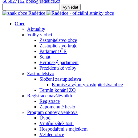
605827162
obec@radetice.cz
Obec
Aktuality
Volby v obci
Zastupitelstvo obce
Zastupitelstvo kraje
Parlament ČR
Senát
Evropský parlament
Prezidentské volby
Zastupitelstvo
Složení zastupitelstva
Komise a výbory zastupitelstva obce
Termín konání ZO
Registrace návštěvníků
Registrace
Zapomenuté heslo
Program obnovy venkova
Úvod
Vnitřní záležitosti
Hospodaření s majetkem
Vzhled obce