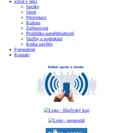
Život v obci
Spolky
Sport
Prezentace
Kultura
Zajímavosti
Prohlídka pamětihodností
Služby a podnikání
Kniha návštěv
Fotogalerie
Kontakt