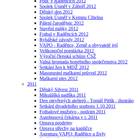
Pouť v Raděticích 2012
Spolek Úsměf v Záhoří 2012
Dětský den 2012
Spolek Úsměf v Kempu Cihelna
Pálení čarodějnic 2012
Stavění májky 2012
Fotbal v Raděticích 2012
Rybářské závody 2012
VAPO - Radětice, Země a obyvatelé její
Velikonoční pomlázka 2012
Výroční členská schůze ČSŽ
Valná hromada honebního společenstva 2012
Setkání žen k MDŽ 2012
Masopustní maškarní průvod 2012
Maškarní ples 2012
2011
Dětský Silvesr 2011
Mikulášká nadílka 2011
Den otevřených atelierů - Tomáš Pitlík - ilustráto
Setkání divadelního souboru 1.10.2011
Fotbalové mužstvo - podzim 2011
Autobusová čekárna v r. 2011
Oprava prodejny
Oprava střechy na kapličce
Agentura VAPO: Radětice a živly