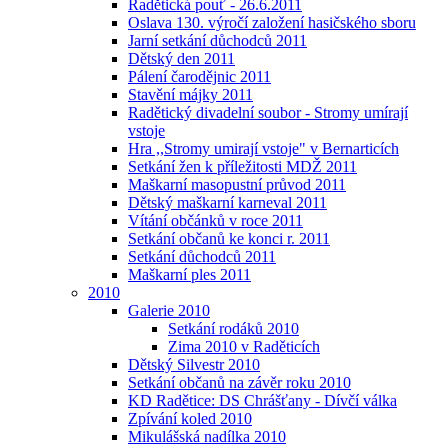
Radětická pouť - 26.6.2011
Oslava 130. výročí založení hasičského sboru
Jarní setkání důchodců 2011
Dětský den 2011
Pálení čarodějnic 2011
Stavění májky 2011
Radětický divadelní soubor - Stromy umírají
vstoje
Hra ,,Stromy umirají vstoje" v Bernarticích
Setkání žen k příležitosti MDŽ 2011
Maškarní masopustní průvod 2011
Dětský maškarní karneval 2011
Vítání občánků v roce 2011
Setkání občanů ke konci r. 2011
Setkání důchodců 2011
Maškarní ples 2011
2010
Galerie 2010
Setkání rodáků 2010
Zima 2010 v Raděticích
Dětský Silvestr 2010
Setkání občanů na závěr roku 2010
KD Radětice: DS Chrášťany - Dívčí válka
Zpívání koled 2010
Mikulášská nadílka 2010