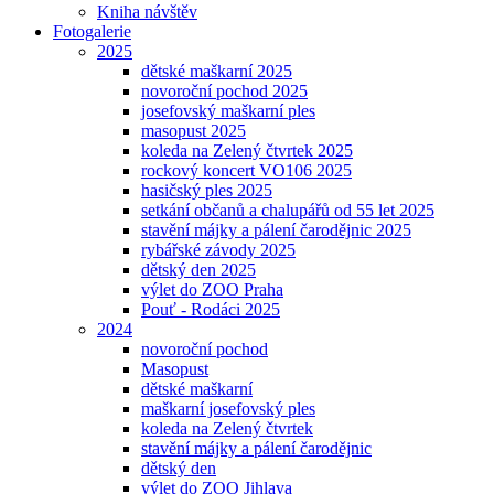
Kniha návštěv
Fotogalerie
2025
dětské maškarní 2025
novoroční pochod 2025
josefovský maškarní ples
masopust 2025
koleda na Zelený čtvrtek 2025
rockový koncert VO106 2025
hasičský ples 2025
setkání občanů a chalupářů od 55 let 2025
stavění májky a pálení čarodějnic 2025
rybářské závody 2025
dětský den 2025
výlet do ZOO Praha
Pouť - Rodáci 2025
2024
novoroční pochod
Masopust
dětské maškarní
maškarní josefovský ples
koleda na Zelený čtvrtek
stavění májky a pálení čarodějnic
dětský den
výlet do ZOO Jihlava