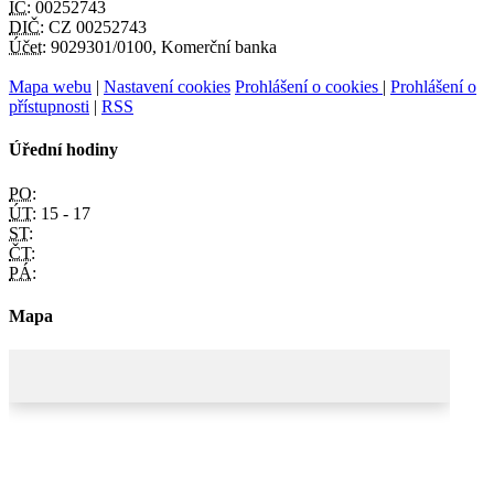
IČ:
00252743
DIČ:
CZ 00252743
Účet:
9029301/0100, Komerční banka
Mapa webu
|
Nastavení cookies
Prohlášení o cookies
|
Prohlášení o
přístupnosti
|
RSS
Úřední hodiny
PO:
ÚT:
15 - 17
ST:
ČT:
PÁ:
Mapa