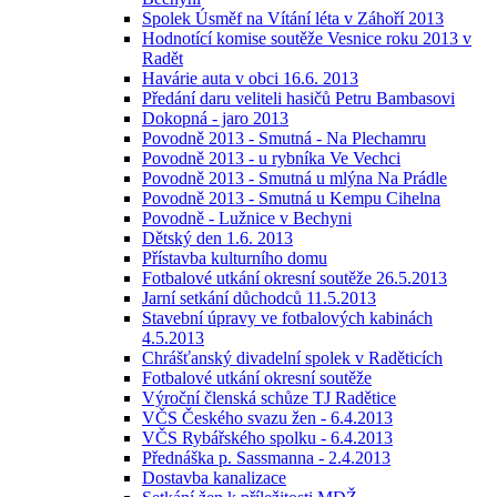
Spolek Úsměf na Vítání léta v Záhoří 2013
Hodnotící komise soutěže Vesnice roku 2013 v
Radět
Havárie auta v obci 16.6. 2013
Předání daru veliteli hasičů Petru Bambasovi
Dokopná - jaro 2013
Povodně 2013 - Smutná - Na Plechamru
Povodně 2013 - u rybníka Ve Vechci
Povodně 2013 - Smutná u mlýna Na Prádle
Povodně 2013 - Smutná u Kempu Cihelna
Povodně - Lužnice v Bechyni
Dětský den 1.6. 2013
Přístavba kulturního domu
Fotbalové utkání okresní soutěže 26.5.2013
Jarní setkání důchodců 11.5.2013
Stavební úpravy ve fotbalových kabinách
4.5.2013
Chrášťanský divadelní spolek v Raděticích
Fotbalové utkání okresní soutěže
Výroční členská schůze TJ Radětice
VČS Českého svazu žen - 6.4.2013
VČS Rybářského spolku - 6.4.2013
Přednáška p. Sassmanna - 2.4.2013
Dostavba kanalizace