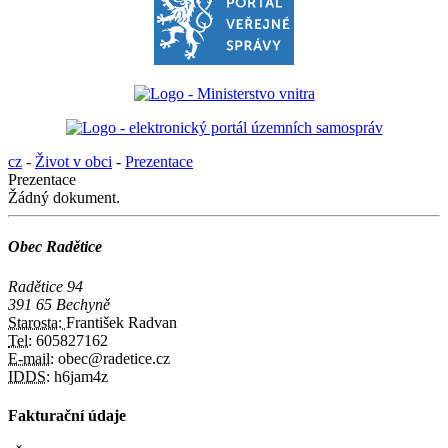
cz
-
Život v obci
-
Prezentace
Prezentace
Žádný dokument.
Obec Radětice
Radětice 94
391 65 Bechyně
Starosta:
František Radvan
Tel:
605827162
E-mail:
obec@radetice.cz
IDDS:
h6jam4z
Fakturační údaje