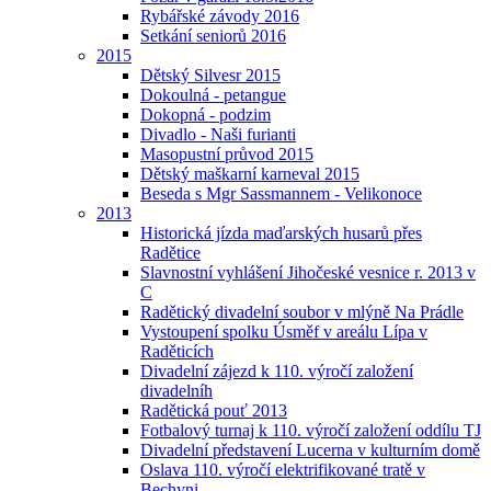
Rybářské závody 2016
Setkání seniorů 2016
2015
Dětský Silvesr 2015
Dokoulná - petangue
Dokopná - podzim
Divadlo - Naši furianti
Masopustní průvod 2015
Dětský maškarní karneval 2015
Beseda s Mgr Sassmannem - Velikonoce
2013
Historická jízda maďarských husarů přes
Radětice
Slavnostní vyhlášení Jihočeské vesnice r. 2013 v
C
Radětický divadelní soubor v mlýně Na Prádle
Vystoupení spolku Úsměf v areálu Lípa v
Raděticích
Divadelní zájezd k 110. výročí založení
divadelníh
Radětická pouť 2013
Fotbalový turnaj k 110. výročí založení oddílu TJ
Divadelní představení Lucerna v kulturním domě
Oslava 110. výročí elektrifikované tratě v
Bechyni