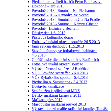
Předání daru veliteli hasičů Petru Bambasovi
Dokopná - jaro 2013
Povodně 2013 - Smutná - Na Plechamru
Povodně 2013 - u rybníka Ve Vechci
Povodně 2013 - Smutná u mlýna Na Prádle
Povodně 2013 - Smutná u Kempu Cihelna
Povodně - Lužnice v Bechyni
Dětský den 1.6. 2013
Přístavba kulturního domu
Fotbalové utkání okresní soutěže 26.5.2013
Jarní setkání důchodců 11.5.2013
Stavební úpravy ve fotbalových kabinách
4.5.2013
Chrášťanský divadelní spolek v Raděticích
Fotbalové utkání okresní soutěže
Výroční členská schůze TJ Radětice
VČS Českého svazu žen - 6.4.2013
VČS Rybářského spolku - 6.4.2013
Přednáška p. Sassmanna - 2.4.2013
Dostavba kanalizace
Setkání žen k příležitosti MDŽ
Dětský maškarní karneval 2013
Maškarní ples 2013
Masopustní maškarní průvod 2013
Výstava obrazů malíře radětické kroniky Tomáše