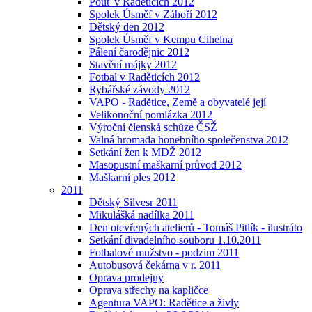
Pouť v Raděticích 2012
Spolek Úsměf v Záhoří 2012
Dětský den 2012
Spolek Úsměf v Kempu Cihelna
Pálení čarodějnic 2012
Stavění májky 2012
Fotbal v Raděticích 2012
Rybářské závody 2012
VAPO - Radětice, Země a obyvatelé její
Velikonoční pomlázka 2012
Výroční členská schůze ČSŽ
Valná hromada honebního společenstva 2012
Setkání žen k MDŽ 2012
Masopustní maškarní průvod 2012
Maškarní ples 2012
2011
Dětský Silvesr 2011
Mikulášká nadílka 2011
Den otevřených atelierů - Tomáš Pitlík - ilustráto
Setkání divadelního souboru 1.10.2011
Fotbalové mužstvo - podzim 2011
Autobusová čekárna v r. 2011
Oprava prodejny
Oprava střechy na kapličce
Agentura VAPO: Radětice a živly