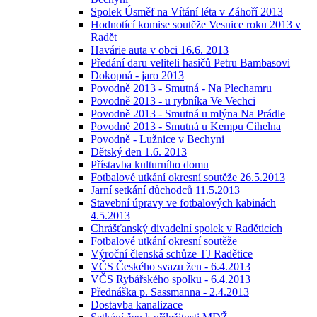
Spolek Úsměf na Vítání léta v Záhoří 2013
Hodnotící komise soutěže Vesnice roku 2013 v
Radět
Havárie auta v obci 16.6. 2013
Předání daru veliteli hasičů Petru Bambasovi
Dokopná - jaro 2013
Povodně 2013 - Smutná - Na Plechamru
Povodně 2013 - u rybníka Ve Vechci
Povodně 2013 - Smutná u mlýna Na Prádle
Povodně 2013 - Smutná u Kempu Cihelna
Povodně - Lužnice v Bechyni
Dětský den 1.6. 2013
Přístavba kulturního domu
Fotbalové utkání okresní soutěže 26.5.2013
Jarní setkání důchodců 11.5.2013
Stavební úpravy ve fotbalových kabinách
4.5.2013
Chrášťanský divadelní spolek v Raděticích
Fotbalové utkání okresní soutěže
Výroční členská schůze TJ Radětice
VČS Českého svazu žen - 6.4.2013
VČS Rybářského spolku - 6.4.2013
Přednáška p. Sassmanna - 2.4.2013
Dostavba kanalizace