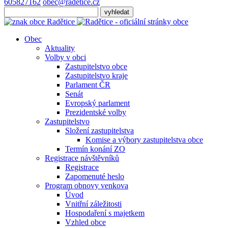
605827162
obec@radetice.cz
Obec
Aktuality
Volby v obci
Zastupitelstvo obce
Zastupitelstvo kraje
Parlament ČR
Senát
Evropský parlament
Prezidentské volby
Zastupitelstvo
Složení zastupitelstva
Komise a výbory zastupitelstva obce
Termín konání ZO
Registrace návštěvníků
Registrace
Zapomenuté heslo
Program obnovy venkova
Úvod
Vnitřní záležitosti
Hospodaření s majetkem
Vzhled obce