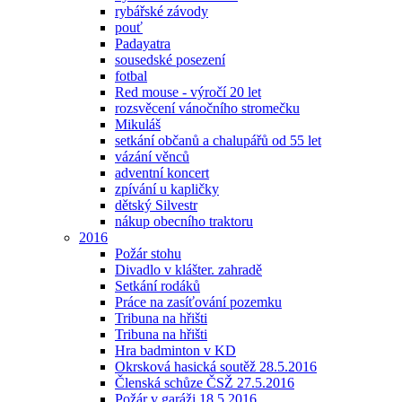
rybářské závody
pouť
Padayatra
sousedské posezení
fotbal
Red mouse - výročí 20 let
rozsvěcení vánočního stromečku
Mikuláš
setkání občanů a chalupářů od 55 let
vázání věnců
adventní koncert
zpívání u kapličky
dětský Silvestr
nákup obecního traktoru
2016
Požár stohu
Divadlo v klášter. zahradě
Setkání rodáků
Práce na zasíťování pozemku
Tribuna na hřišti
Tribuna na hřišti
Hra badminton v KD
Okrsková hasická soutěž 28.5.2016
Členská schůze ČSŽ 27.5.2016
Požár v garáži 18.5.2016