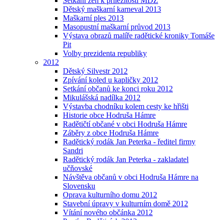
Setkání žen k příležitosti MDŽ
Dětský maškarní karneval 2013
Maškarní ples 2013
Masopustní maškarní průvod 2013
Výstava obrazů malíře radětické kroniky Tomáše
Pit
Volby prezidenta republiky
2012
Dětský Silvestr 2012
Zpívání koled u kapličky 2012
Setkání občanů ke konci roku 2012
Mikulášská nadílka 2012
Výstavba chodníku kolem cesty ke hřišti
Historie obce Hodruša Hámre
Radětičtí občané v obci Hodruša Hámre
Záběry z obce Hodruša Hámre
Radětický rodák Jan Peterka - ředitel firmy
Sandri
Radětický rodák Jan Peterka - zakladatel
učňovské
Návštěva občanů v obci Hodruša Hámre na
Slovensku
Oprava kulturního domu 2012
Stavební úpravy v kulturním domě 2012
Vítání nového občánka 2012