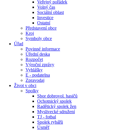
Veřejný pořádek
Volný čas
Sociální oblast
Investice
Ostatní
Představení obce
Kroj
Symboly obce
Úřad
Povinné informace
Úřední deska
Rozpočet
Výroční zprávy
Vyhlášky
E - podatelna
Zpravodaj
Život v obci
Spolky
Sbor dobrovol. hasičů
Ochotnický spolek
Radětický spolek žen
Myslivecké sdružení
TJ - fotbal
Spolek rybářů
Úsměf