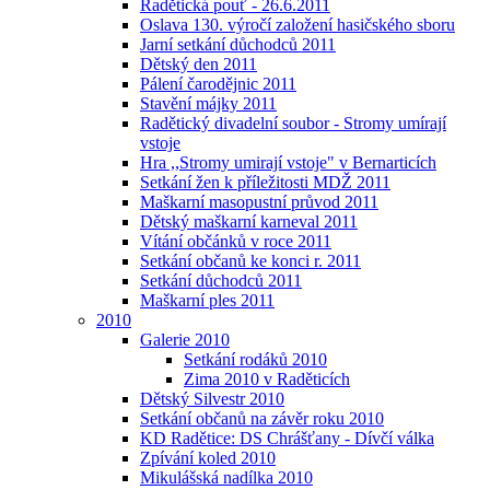
Radětická pouť - 26.6.2011
Oslava 130. výročí založení hasičského sboru
Jarní setkání důchodců 2011
Dětský den 2011
Pálení čarodějnic 2011
Stavění májky 2011
Radětický divadelní soubor - Stromy umírají
vstoje
Hra ,,Stromy umirají vstoje" v Bernarticích
Setkání žen k příležitosti MDŽ 2011
Maškarní masopustní průvod 2011
Dětský maškarní karneval 2011
Vítání občánků v roce 2011
Setkání občanů ke konci r. 2011
Setkání důchodců 2011
Maškarní ples 2011
2010
Galerie 2010
Setkání rodáků 2010
Zima 2010 v Raděticích
Dětský Silvestr 2010
Setkání občanů na závěr roku 2010
KD Radětice: DS Chrášťany - Dívčí válka
Zpívání koled 2010
Mikulášská nadílka 2010