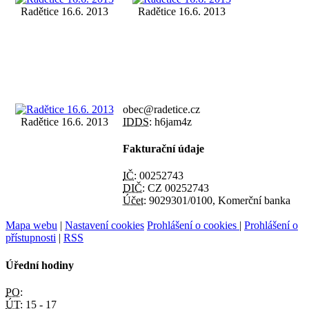
Radětice 16.6. 2013
Radětice 16.6. 2013
obec@radetice.cz
Radětice 16.6. 2013
IDDS:
h6jam4z
Fakturační údaje
IČ:
00252743
DIČ:
CZ 00252743
Účet:
9029301/0100, Komerční banka
Mapa webu
|
Nastavení cookies
Prohlášení o cookies
|
Prohlášení o
přístupnosti
|
RSS
Úřední hodiny
PO:
ÚT:
15 - 17