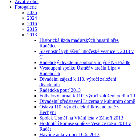
Život v obci
Fotogalerie
2025
2024
2016
2015
2013
Historická jízda maďarských husarů přes
Radětice
Slavnostní vyhlášení Jihočeské vesnice r. 2013 v
C
Radětický divadelní soubor v mlýně Na Prádle
Vystoupení spolku Úsměf v areálu Lípa v
Raděticích
Divadelní zájezd k 110. výročí založení
divadelníh
Radětická pouť 2013
Fotbalový turnaj k 110. výročí založení oddílu TJ
Divadelní představení Lucerna v kulturním domě
Oslava 110. výročí elektrifikované tratě v
Bechyni
Spolek Úsměf na Vítání léta v Záhoří 2013
Hodnotící komise soutěže Vesnice roku 2013 v
Radět
Havárie auta v obci 16.6. 2013