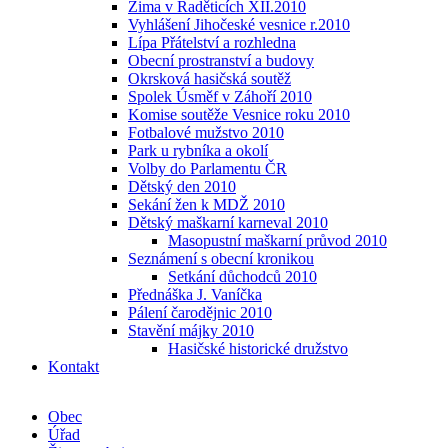
Zima v Raděticích XII.2010
Vyhlášení Jihočeské vesnice r.2010
Lípa Přátelství a rozhledna
Obecní prostranství a budovy
Okrsková hasičská soutěž
Spolek Úsměf v Záhoří 2010
Komise soutěže Vesnice roku 2010
Fotbalové mužstvo 2010
Park u rybníka a okolí
Volby do Parlamentu ČR
Dětský den 2010
Sekání žen k MDŽ 2010
Dětský maškarní karneval 2010
Masopustní maškarní průvod 2010
Seznámení s obecní kronikou
Setkání důchodců 2010
Přednáška J. Vaníčka
Pálení čarodějnic 2010
Stavění májky 2010
Hasičské historické družstvo
Kontakt
Obec
Úřad