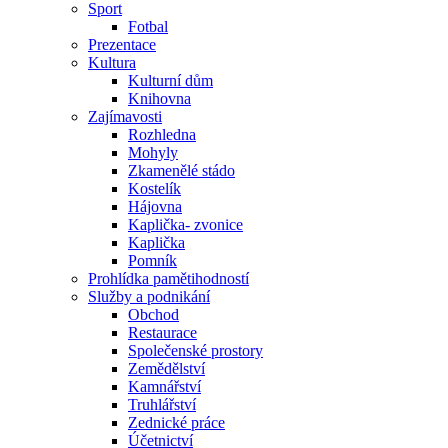
Sport
Fotbal
Prezentace
Kultura
Kulturní dům
Knihovna
Zajímavosti
Rozhledna
Mohyly
Zkamenělé stádo
Kostelík
Hájovna
Kaplička- zvonice
Kaplička
Pomník
Prohlídka pamětihodností
Služby a podnikání
Obchod
Restaurace
Společenské prostory
Zemědělství
Kamnářství
Truhlářství
Zednické práce
Účetnictví