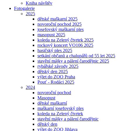
Kniha návštěv
Fotogalerie
2025
dětské maškarní 2025
novoroční pochod 2025
josefovský maškarní ples
masopust 2025
koleda na Zelený čtvrtek 2025
rockový koncert VO106 2025
hasičský ples 2025
setkání občanů a chalupářů od 55 let 2025
stavění májky a pálení čarodějnic 2025
rybářské závody 2025
dětský den 2025
výlet do ZOO Praha
Pouť - Rodáci 2025
2024
novoroční pochod
Masopust
dětské maškarní
maškarní josefovský ples
koleda na Zelený čtvrtek
stavění májky a pálení čarodějnic
dětský den
výlet do ZOO Jihlava