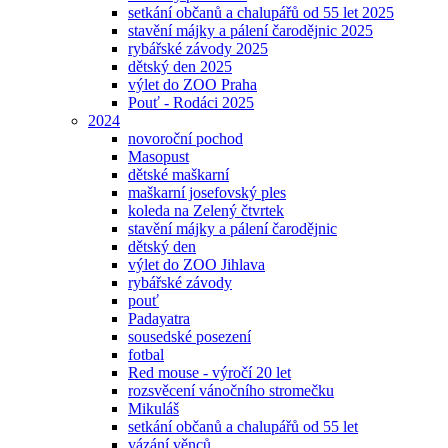
setkání občanů a chalupářů od 55 let 2025
stavění májky a pálení čarodějnic 2025
rybářské závody 2025
dětský den 2025
výlet do ZOO Praha
Pouť - Rodáci 2025
2024
novoroční pochod
Masopust
dětské maškarní
maškarní josefovský ples
koleda na Zelený čtvrtek
stavění májky a pálení čarodějnic
dětský den
výlet do ZOO Jihlava
rybářské závody
pouť
Padayatra
sousedské posezení
fotbal
Red mouse - výročí 20 let
rozsvěcení vánočního stromečku
Mikuláš
setkání občanů a chalupářů od 55 let
vázání věnců