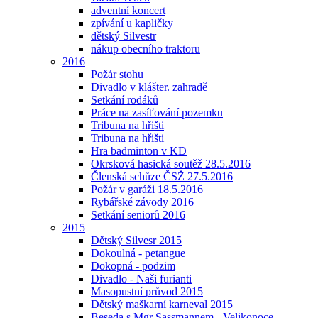
adventní koncert
zpívání u kapličky
dětský Silvestr
nákup obecního traktoru
2016
Požár stohu
Divadlo v klášter. zahradě
Setkání rodáků
Práce na zasíťování pozemku
Tribuna na hřišti
Tribuna na hřišti
Hra badminton v KD
Okrsková hasická soutěž 28.5.2016
Členská schůze ČSŽ 27.5.2016
Požár v garáži 18.5.2016
Rybářské závody 2016
Setkání seniorů 2016
2015
Dětský Silvesr 2015
Dokoulná - petangue
Dokopná - podzim
Divadlo - Naši furianti
Masopustní průvod 2015
Dětský maškarní karneval 2015
Beseda s Mgr Sassmannem - Velikonoce