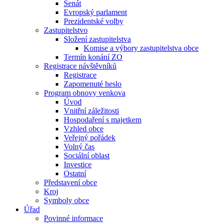
Senát
Evropský parlament
Prezidentské volby
Zastupitelstvo
Složení zastupitelstva
Komise a výbory zastupitelstva obce
Termín konání ZO
Registrace návštěvníků
Registrace
Zapomenuté heslo
Program obnovy venkova
Úvod
Vnitřní záležitosti
Hospodaření s majetkem
Vzhled obce
Veřejný pořádek
Volný čas
Sociální oblast
Investice
Ostatní
Představení obce
Kroj
Symboly obce
Úřad
Povinné informace