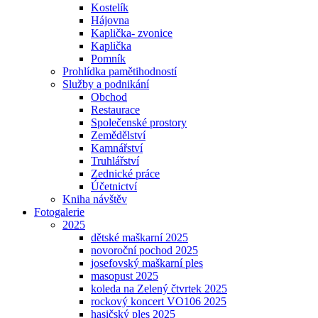
Kostelík
Hájovna
Kaplička- zvonice
Kaplička
Pomník
Prohlídka pamětihodností
Služby a podnikání
Obchod
Restaurace
Společenské prostory
Zemědělství
Kamnářství
Truhlářství
Zednické práce
Účetnictví
Kniha návštěv
Fotogalerie
2025
dětské maškarní 2025
novoroční pochod 2025
josefovský maškarní ples
masopust 2025
koleda na Zelený čtvrtek 2025
rockový koncert VO106 2025
hasičský ples 2025