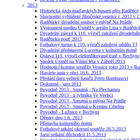
2013
Historická jízda maďarských husarů přes Radětice
Slavnostní vyhlášení Jihočeské vesnice r. 2013 v 
Radětický divadelní soubor v mlýně Na Prádle
Vystoupení spolku Úsměf v areálu Lípa v Raděticí
Divadelní zájezd k 110. výročí založení divadelníh
Radětická pouť 2013
Fotbalový turnaj k 110. výročí založení oddílu TJ
Divadelní představení Lucerna v kulturním domě
Oslava 110. výročí elektrifikované tratě v Bechyni
Spolek Úsměf na Vítání léta v Záhoří 2013
Hodnotící komise soutěže Vesnice roku 2013 v Ra
Havárie auta v obci 16.6. 2013
Předání daru veliteli hasičů Petru Bambasovi
Dokopná - jaro 2013
Povodně 2013 - Smutná - Na Plechamru
Povodně 2013 - u rybníka Ve Vechci
Povodně 2013 - Smutná u mlýna Na Prádle
Povodně 2013 - Smutná u Kempu Cihelna
Povodně - Lužnice v Bechyni
Dětský den 1.6. 2013
Přístavba kulturního domu
Fotbalové utkání okresní soutěže 26.5.2013
Jarní setkání důchodců 11.5.2013