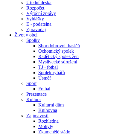
Úřední deska
Rozpočet
Výroční zprávy
Vyhlášky
E - podatelna
Zpravodaj
Život v obci
Spolky
Sbor dobrovol. hasičů
Ochotnický spolek
Radětický spolek žen
Myslivecké sdružení
TJ - fotbal
Spolek rybářů
Úsměf
Sport
Fotbal
Prezentace
Kultura
Kulturní dům
Knihovna
Zajímavosti
Rozhledna
Mohyly
Zkamenělé stádo