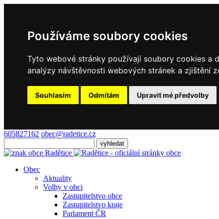
Používáme soubory cookies
Tyto webové stránky používají soubory cookies a da
analýzy návštěvnosti webových stránek a zjištění z
Souhlasím
Odmítám
Upravit mé předvolby
605827162
obec@radetice.cz
Obec
Aktuality
Volby v obci
Zastupitelstvo obce
Zastupitelstvo kraje
Parlament ČR