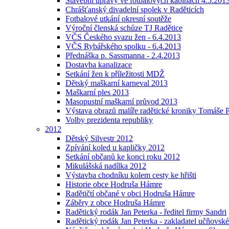
Stavební úpravy ve fotbalových kabinách 4.5.201
Chrášťanský divadelní spolek v Raděticích
Fotbalové utkání okresní soutěže
Výroční členská schůze TJ Radětice
VČS Českého svazu žen - 6.4.2013
VČS Rybářského spolku - 6.4.2013
Přednáška p. Sassmanna - 2.4.2013
Dostavba kanalizace
Setkání žen k příležitosti MDŽ
Dětský maškarní karneval 2013
Maškarní ples 2013
Masopustní maškarní průvod 2013
Výstava obrazů malíře radětické kroniky Tomáše P
Volby prezidenta republiky
2012
Dětský Silvestr 2012
Zpívání koled u kapličky 2012
Setkání občanů ke konci roku 2012
Mikulášská nadílka 2012
Výstavba chodníku kolem cesty ke hřišti
Historie obce Hodruša Hámre
Radětičtí občané v obci Hodruša Hámre
Záběry z obce Hodruša Hámre
Radětický rodák Jan Peterka - ředitel firmy Sandri
Radětický rodák Jan Peterka - zakladatel učňovské