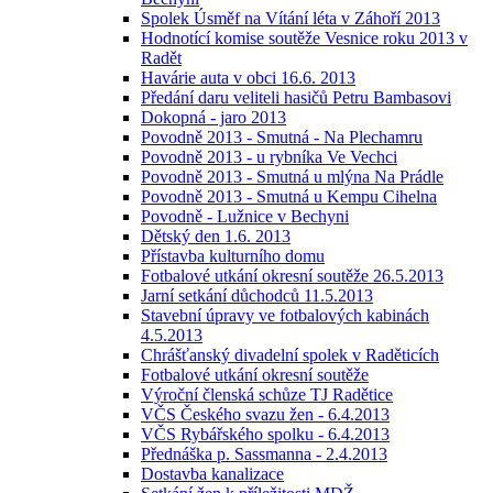
Spolek Úsměf na Vítání léta v Záhoří 2013
Hodnotící komise soutěže Vesnice roku 2013 v
Radět
Havárie auta v obci 16.6. 2013
Předání daru veliteli hasičů Petru Bambasovi
Dokopná - jaro 2013
Povodně 2013 - Smutná - Na Plechamru
Povodně 2013 - u rybníka Ve Vechci
Povodně 2013 - Smutná u mlýna Na Prádle
Povodně 2013 - Smutná u Kempu Cihelna
Povodně - Lužnice v Bechyni
Dětský den 1.6. 2013
Přístavba kulturního domu
Fotbalové utkání okresní soutěže 26.5.2013
Jarní setkání důchodců 11.5.2013
Stavební úpravy ve fotbalových kabinách
4.5.2013
Chrášťanský divadelní spolek v Raděticích
Fotbalové utkání okresní soutěže
Výroční členská schůze TJ Radětice
VČS Českého svazu žen - 6.4.2013
VČS Rybářského spolku - 6.4.2013
Přednáška p. Sassmanna - 2.4.2013
Dostavba kanalizace