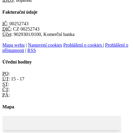
IDDS:
h6jam4z
Fakturační údaje
IČ:
00252743
DIČ:
CZ 00252743
Účet:
9029301/0100, Komerční banka
Mapa webu
|
Nastavení cookies
Prohlášení o cookies
|
Prohlášení o
přístupnosti
|
RSS
Úřední hodiny
PO:
ÚT:
15 - 17
ST:
ČT:
PÁ:
Mapa