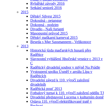
Rybářské závody 2016
Setkání seniorů 2016
2015
Dětský Silvesr 2015
Dokoulná - petangue
Dokopná - podzim
Divadlo - Naši furianti
Masopustní průvod 2015
Dětský maškarní karneval 2015
Beseda s Mgr Sassmannem - Velikonoce
2013
Historická jízda maďarských husarů přes
Radětice
Slavnostní vyhlášení Jihočeské vesnice r. 2013 v
C
Radětický divadelní soubor v mlýně Na Prádle
Vystoupení spolku Úsměf v areálu Lípa v
Raděticích
Divadelní zájezd k 110. výročí založení
divadelníh
Radětická pouť 2013
Fotbalový turnaj k 110. výročí založení oddílu TJ
Divadelní představení Lucerna v kulturním domě
Oslava 110. výročí elektrifikované tratě v
Bechyni