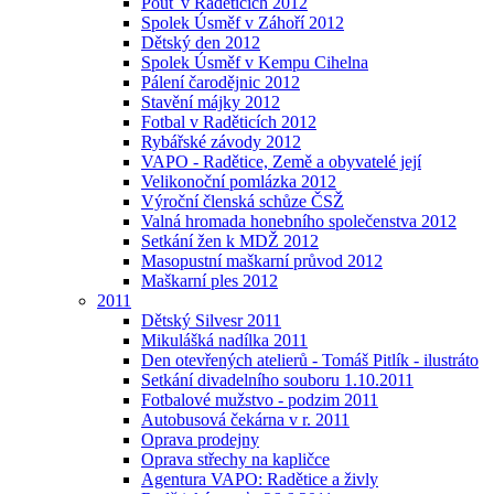
Pouť v Raděticích 2012
Spolek Úsměf v Záhoří 2012
Dětský den 2012
Spolek Úsměf v Kempu Cihelna
Pálení čarodějnic 2012
Stavění májky 2012
Fotbal v Raděticích 2012
Rybářské závody 2012
VAPO - Radětice, Země a obyvatelé její
Velikonoční pomlázka 2012
Výroční členská schůze ČSŽ
Valná hromada honebního společenstva 2012
Setkání žen k MDŽ 2012
Masopustní maškarní průvod 2012
Maškarní ples 2012
2011
Dětský Silvesr 2011
Mikulášká nadílka 2011
Den otevřených atelierů - Tomáš Pitlík - ilustráto
Setkání divadelního souboru 1.10.2011
Fotbalové mužstvo - podzim 2011
Autobusová čekárna v r. 2011
Oprava prodejny
Oprava střechy na kapličce
Agentura VAPO: Radětice a živly