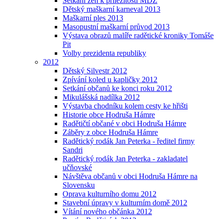
Setkání žen k příležitosti MDŽ
Dětský maškarní karneval 2013
Maškarní ples 2013
Masopustní maškarní průvod 2013
Výstava obrazů malíře radětické kroniky Tomáše
Pit
Volby prezidenta republiky
2012
Dětský Silvestr 2012
Zpívání koled u kapličky 2012
Setkání občanů ke konci roku 2012
Mikulášská nadílka 2012
Výstavba chodníku kolem cesty ke hřišti
Historie obce Hodruša Hámre
Radětičtí občané v obci Hodruša Hámre
Záběry z obce Hodruša Hámre
Radětický rodák Jan Peterka - ředitel firmy
Sandri
Radětický rodák Jan Peterka - zakladatel
učňovské
Návštěva občanů v obci Hodruša Hámre na
Slovensku
Oprava kulturního domu 2012
Stavební úpravy v kulturním domě 2012
Vítání nového občánka 2012