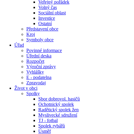
Veřejný pořádek
Volný čas
Sociální oblast
Investice
Ostatní
Představení obce
Kroj
Symboly obce
Úřad
Povinné informace
Úřední deska
Rozpočet
Výroční zprávy
Vyhlášky
E - podatelna
Zpravodaj
Život v obci
Spolky
Sbor dobrovol. hasičů
Ochotnický spolek
Radětický spolek žen
Myslivecké sdružení
TJ - fotbal
Spolek rybářů
Úsměf