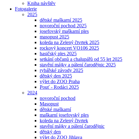
Kniha návštěv
Fotogalerie
2025
dětské maškarní 2025
novoroční pochod 2025
josefovský maškarní ples
masopust 2025
koleda na Zelený čtvrtek 2025
rockový koncert VO106 2025
hasičský ples 2025
setkání občanů a chalupářů od 55 let 2025
stavění májky a pálení čarodějnic 2025
rybářské závody 2025
dětský den 2025
výlet do ZOO Praha
Pouť - Rodáci 2025
2024
novoroční pochod
Masopust
dětské maškarní
maškarní josefovský ples
koleda na Zelený čtvrtek
stavění májky a pálení čarodějnic
dětský den
výlet do ZOO Jihlava