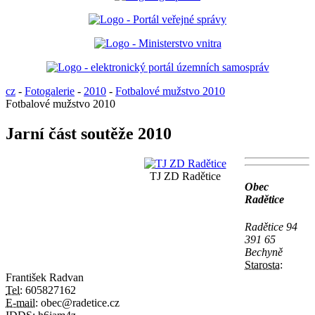
cz
-
Fotogalerie
-
2010
-
Fotbalové mužstvo 2010
Fotbalové mužstvo 2010
Jarní část soutěže 2010
TJ ZD Radětice
Obec
Radětice
Radětice 94
391 65
Bechyně
Starosta:
František Radvan
Tel:
605827162
E-mail:
obec@radetice.cz