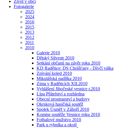
Život v obci
Fotogalerie
2025
2024
2016
2015
2013
2012
2011
2010
Galerie 2010
Dětský Silvestr 2010
Setkání občanů na závěr roku 2010
KD Radětice: DS Chrášťany - Dívčí válka
Zpívání koled 2010
Mikulášská nadílka 2010
Zima v Raděticích XII.2010
Vyhlášení Jihočeské vesnice r.2010
Lípa Přátelství a rozhledna
Obecní prostranství a budovy
Okrsková hasičská soutěž
Spolek Úsměf v Záhoří 2010
Komise soutěže Vesnice roku 2010
Fotbalové mužstvo 2010
Park u rybníka a okolí