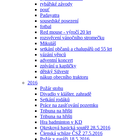
rybářské závody
pouť
Padayatra
sousedské posezení
fotbal
Red mouse - výročí 20 let
rozsvěcení vánočního stromečku
Mikuláš
setkání občanů a chalupářů od 55 let
vázání věnců
adventní koncert
zpívání u kapličky
dětský Silvestr
nákup obecního traktoru
2016
Požár stohu
Divadlo v klášter. zahradě
Setkání rodáků
Práce na zasíťování pozemku
Tribuna na hřišti
Tribuna na hřišti
Hra badminton v KD
Okrsková hasická soutěž 28.5.2016
Členská schůze ČSŽ 27.5.2016
Požár v garáži 18.5.2016