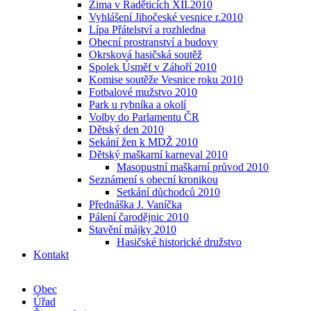
Zima v Raděticích XII.2010
Vyhlášení Jihočeské vesnice r.2010
Lípa Přátelství a rozhledna
Obecní prostranství a budovy
Okrsková hasičská soutěž
Spolek Úsměf v Záhoří 2010
Komise soutěže Vesnice roku 2010
Fotbalové mužstvo 2010
Park u rybníka a okolí
Volby do Parlamentu ČR
Dětský den 2010
Sekání žen k MDŽ 2010
Dětský maškarní karneval 2010
Masopustní maškarní průvod 2010
Seznámení s obecní kronikou
Setkání důchodců 2010
Přednáška J. Vaníčka
Pálení čarodějnic 2010
Stavění májky 2010
Hasičské historické družstvo
Kontakt
Obec
Úřad