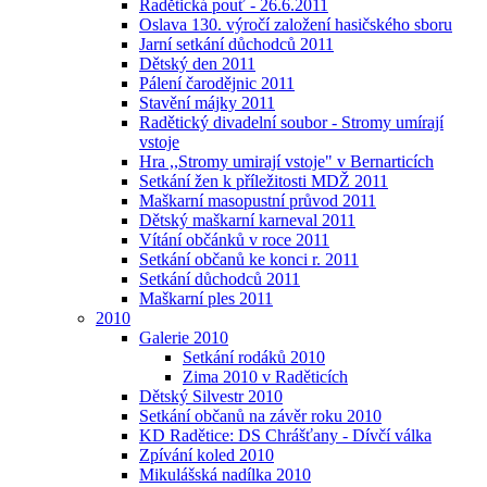
Radětická pouť - 26.6.2011
Oslava 130. výročí založení hasičského sboru
Jarní setkání důchodců 2011
Dětský den 2011
Pálení čarodějnic 2011
Stavění májky 2011
Radětický divadelní soubor - Stromy umírají
vstoje
Hra ,,Stromy umirají vstoje" v Bernarticích
Setkání žen k příležitosti MDŽ 2011
Maškarní masopustní průvod 2011
Dětský maškarní karneval 2011
Vítání občánků v roce 2011
Setkání občanů ke konci r. 2011
Setkání důchodců 2011
Maškarní ples 2011
2010
Galerie 2010
Setkání rodáků 2010
Zima 2010 v Raděticích
Dětský Silvestr 2010
Setkání občanů na závěr roku 2010
KD Radětice: DS Chrášťany - Dívčí válka
Zpívání koled 2010
Mikulášská nadílka 2010