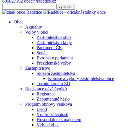
605827162
obec@radetice.cz
Obec
Aktuality
Volby v obci
Zastupitelstvo obce
Zastupitelstvo kraje
Parlament ČR
Senát
Evropský parlament
Prezidentské volby
Zastupitelstvo
Složení zastupitelstva
Komise a výbory zastupitelstva obce
Termín konání ZO
Registrace návštěvníků
Registrace
Zapomenuté heslo
Program obnovy venkova
Úvod
Vnitřní záležitosti
Hospodaření s majetkem
Vzhled obce