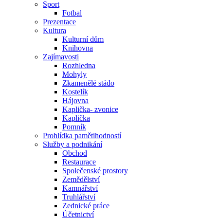
Sport
Fotbal
Prezentace
Kultura
Kulturní dům
Knihovna
Zajímavosti
Rozhledna
Mohyly
Zkamenělé stádo
Kostelík
Hájovna
Kaplička- zvonice
Kaplička
Pomník
Prohlídka pamětihodností
Služby a podnikání
Obchod
Restaurace
Společenské prostory
Zemědělství
Kamnářství
Truhlářství
Zednické práce
Účetnictví