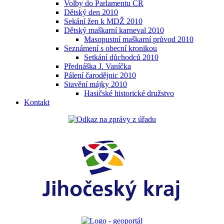
Volby do Parlamentu ČR
Dětský den 2010
Sekání žen k MDŽ 2010
Dětský maškarní karneval 2010
Masopustní maškarní průvod 2010
Seznámení s obecní kronikou
Setkání důchodců 2010
Přednáška J. Vaníčka
Pálení čarodějnic 2010
Stavění májky 2010
Hasičské historické družstvo
Kontakt