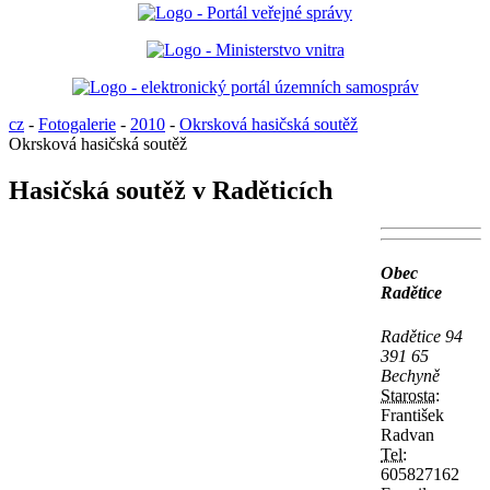
cz
-
Fotogalerie
-
2010
-
Okrsková hasičská soutěž
Okrsková hasičská soutěž
Hasičská soutěž v Raděticích
Obec
Radětice
Radětice 94
391 65
Bechyně
Starosta:
František
Radvan
Tel:
605827162