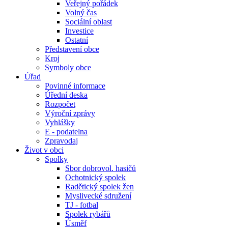
Veřejný pořádek
Volný čas
Sociální oblast
Investice
Ostatní
Představení obce
Kroj
Symboly obce
Úřad
Povinné informace
Úřední deska
Rozpočet
Výroční zprávy
Vyhlášky
E - podatelna
Zpravodaj
Život v obci
Spolky
Sbor dobrovol. hasičů
Ochotnický spolek
Radětický spolek žen
Myslivecké sdružení
TJ - fotbal
Spolek rybářů
Úsměf