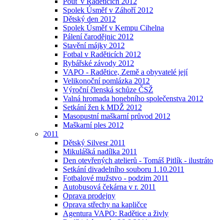
Pouť v Raděticích 2012
Spolek Úsměf v Záhoří 2012
Dětský den 2012
Spolek Úsměf v Kempu Cihelna
Pálení čarodějnic 2012
Stavění májky 2012
Fotbal v Raděticích 2012
Rybářské závody 2012
VAPO - Radětice, Země a obyvatelé její
Velikonoční pomlázka 2012
Výroční členská schůze ČSŽ
Valná hromada honebního společenstva 2012
Setkání žen k MDŽ 2012
Masopustní maškarní průvod 2012
Maškarní ples 2012
2011
Dětský Silvesr 2011
Mikulášká nadílka 2011
Den otevřených atelierů - Tomáš Pitlík - ilustráto
Setkání divadelního souboru 1.10.2011
Fotbalové mužstvo - podzim 2011
Autobusová čekárna v r. 2011
Oprava prodejny
Oprava střechy na kapličce
Agentura VAPO: Radětice a živly