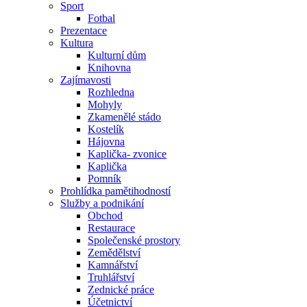
Sport
Fotbal
Prezentace
Kultura
Kulturní dům
Knihovna
Zajímavosti
Rozhledna
Mohyly
Zkamenělé stádo
Kostelík
Hájovna
Kaplička- zvonice
Kaplička
Pomník
Prohlídka pamětihodností
Služby a podnikání
Obchod
Restaurace
Společenské prostory
Zemědělství
Kamnářství
Truhlářství
Zednické práce
Účetnictví