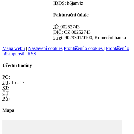
IDDS:
h6jam4z
Fakturační údaje
IČ:
00252743
DIČ:
CZ 00252743
Účet:
9029301/0100, Komerční banka
Mapa webu
|
Nastavení cookies
Prohlášení o cookies
|
Prohlášení o
přístupnosti
|
RSS
Úřední hodiny
PO:
ÚT:
15 - 17
ST:
ČT:
PÁ:
Mapa