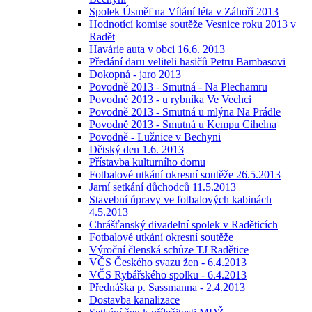
Spolek Úsměf na Vítání léta v Záhoří 2013
Hodnotící komise soutěže Vesnice roku 2013 v
Radět
Havárie auta v obci 16.6. 2013
Předání daru veliteli hasičů Petru Bambasovi
Dokopná - jaro 2013
Povodně 2013 - Smutná - Na Plechamru
Povodně 2013 - u rybníka Ve Vechci
Povodně 2013 - Smutná u mlýna Na Prádle
Povodně 2013 - Smutná u Kempu Cihelna
Povodně - Lužnice v Bechyni
Dětský den 1.6. 2013
Přístavba kulturního domu
Fotbalové utkání okresní soutěže 26.5.2013
Jarní setkání důchodců 11.5.2013
Stavební úpravy ve fotbalových kabinách
4.5.2013
Chrášťanský divadelní spolek v Raděticích
Fotbalové utkání okresní soutěže
Výroční členská schůze TJ Radětice
VČS Českého svazu žen - 6.4.2013
VČS Rybářského spolku - 6.4.2013
Přednáška p. Sassmanna - 2.4.2013
Dostavba kanalizace