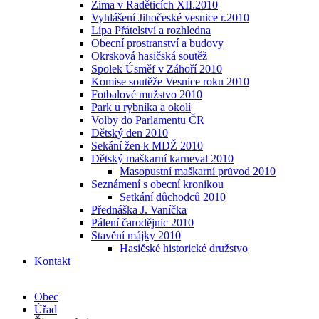
Zima v Raděticích XII.2010
Vyhlášení Jihočeské vesnice r.2010
Lípa Přátelství a rozhledna
Obecní prostranství a budovy
Okrsková hasičská soutěž
Spolek Úsměf v Záhoří 2010
Komise soutěže Vesnice roku 2010
Fotbalové mužstvo 2010
Park u rybníka a okolí
Volby do Parlamentu ČR
Dětský den 2010
Sekání žen k MDŽ 2010
Dětský maškarní karneval 2010
Masopustní maškarní průvod 2010
Seznámení s obecní kronikou
Setkání důchodců 2010
Přednáška J. Vaníčka
Pálení čarodějnic 2010
Stavění májky 2010
Hasičské historické družstvo
Kontakt
Obec
Úřad