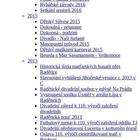
Rybářské závody 2016
Setkání seniorů 2016
2015
Dětský Silvesr 2015
Dokoulná - petangue
Dokopná - podzim
Divadlo - Naši furianti
Masopustní průvod 2015
Dětský maškarní karneval 2015
Beseda s Mgr Sassmannem - Velikonoce
2013
Historická jízda maďarských husarů přes
Radětice
Slavnostní vyhlášení Jihočeské vesnice r. 2013 v
C
Radětický divadelní soubor v mlýně Na Prádle
Vystoupení spolku Úsměf v areálu Lípa v
Raděticích
Divadelní zájezd k 110. výročí založení
divadelníh
Radětická pouť 2013
Fotbalový turnaj k 110. výročí založení oddílu TJ
Divadelní představení Lucerna v kulturním domě
Oslava 110. výročí elektrifikované tratě v
Bechyni