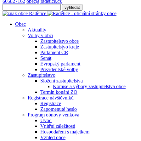
605827162
obec@radetice.cz
Obec
Aktuality
Volby v obci
Zastupitelstvo obce
Zastupitelstvo kraje
Parlament ČR
Senát
Evropský parlament
Prezidentské volby
Zastupitelstvo
Složení zastupitelstva
Komise a výbory zastupitelstva obce
Termín konání ZO
Registrace návštěvníků
Registrace
Zapomenuté heslo
Program obnovy venkova
Úvod
Vnitřní záležitosti
Hospodaření s majetkem
Vzhled obce