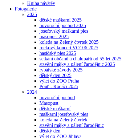
Kniha návštěv
Fotogalerie
2025
dětské maškarní 2025
novoroční pochod 2025
josefovský maškarní ples
masopust 2025
koleda na Zelený čtvrtek 2025
rockový koncert VO106 2025
hasičský ples 2025
setkání občanů a chalupářů od 55 let 2025
stavění májky a pálení čarodějnic 2025
rybářské závody 2025
dětský den 2025
výlet do ZOO Praha
Pouť - Rodáci 2025
2024
novoroční pochod
Masopust
dětské maškarní
maškarní josefovský ples
koleda na Zelený čtvrtek
stavění májky a pálení čarodějnic
dětský den
výlet do ZOO Jihlava