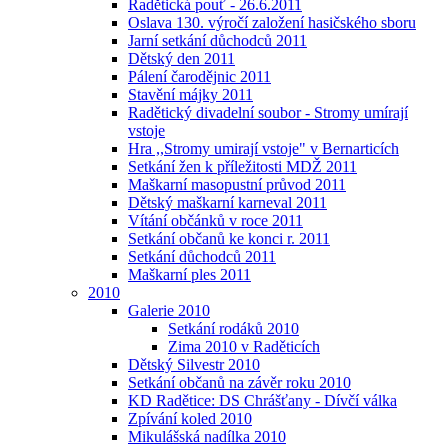
Radětická pouť - 26.6.2011
Oslava 130. výročí založení hasičského sboru
Jarní setkání důchodců 2011
Dětský den 2011
Pálení čarodějnic 2011
Stavění májky 2011
Radětický divadelní soubor - Stromy umírají
vstoje
Hra ,,Stromy umirají vstoje" v Bernarticích
Setkání žen k příležitosti MDŽ 2011
Maškarní masopustní průvod 2011
Dětský maškarní karneval 2011
Vítání občánků v roce 2011
Setkání občanů ke konci r. 2011
Setkání důchodců 2011
Maškarní ples 2011
2010
Galerie 2010
Setkání rodáků 2010
Zima 2010 v Raděticích
Dětský Silvestr 2010
Setkání občanů na závěr roku 2010
KD Radětice: DS Chrášťany - Dívčí válka
Zpívání koled 2010
Mikulášská nadílka 2010