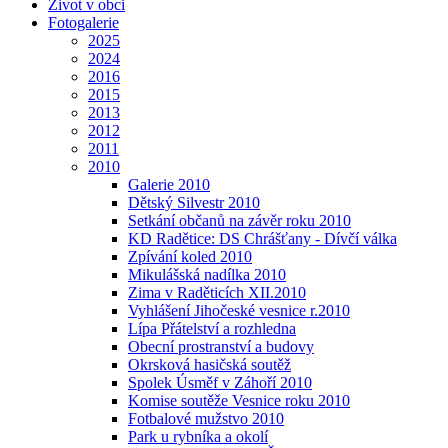
Život v obci
Fotogalerie
2025
2024
2016
2015
2013
2012
2011
2010
Galerie 2010
Dětský Silvestr 2010
Setkání občanů na závěr roku 2010
KD Radětice: DS Chrášťany - Dívčí válka
Zpívání koled 2010
Mikulášská nadílka 2010
Zima v Raděticích XII.2010
Vyhlášení Jihočeské vesnice r.2010
Lípa Přátelství a rozhledna
Obecní prostranství a budovy
Okrsková hasičská soutěž
Spolek Úsměf v Záhoří 2010
Komise soutěže Vesnice roku 2010
Fotbalové mužstvo 2010
Park u rybníka a okolí