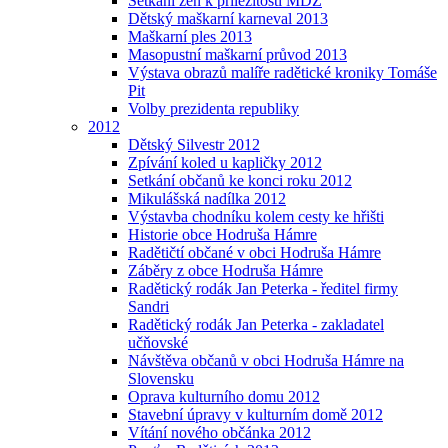
Setkání žen k příležitosti MDŽ
Dětský maškarní karneval 2013
Maškarní ples 2013
Masopustní maškarní průvod 2013
Výstava obrazů malíře radětické kroniky Tomáše
Pit
Volby prezidenta republiky
2012
Dětský Silvestr 2012
Zpívání koled u kapličky 2012
Setkání občanů ke konci roku 2012
Mikulášská nadílka 2012
Výstavba chodníku kolem cesty ke hřišti
Historie obce Hodruša Hámre
Radětičtí občané v obci Hodruša Hámre
Záběry z obce Hodruša Hámre
Radětický rodák Jan Peterka - ředitel firmy
Sandri
Radětický rodák Jan Peterka - zakladatel
učňovské
Návštěva občanů v obci Hodruša Hámre na
Slovensku
Oprava kulturního domu 2012
Stavební úpravy v kulturním domě 2012
Vítání nového občánka 2012