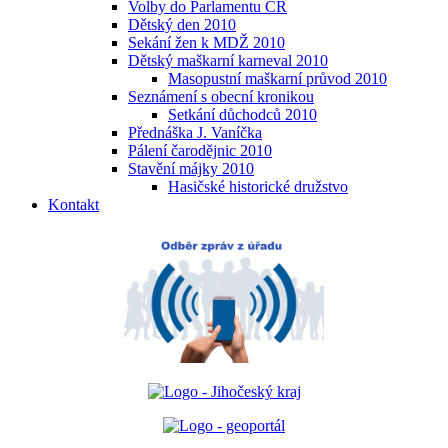
Volby do Parlamentu ČR
Dětský den 2010
Sekání žen k MDŽ 2010
Dětský maškarní karneval 2010
Masopustní maškarní průvod 2010
Seznámení s obecní kronikou
Setkání důchodců 2010
Přednáška J. Vaníčka
Pálení čarodějnic 2010
Stavění májky 2010
Hasičské historické družstvo
Kontakt