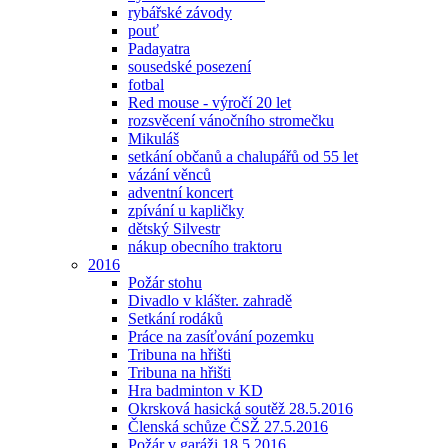
rybářské závody
pouť
Padayatra
sousedské posezení
fotbal
Red mouse - výročí 20 let
rozsvěcení vánočního stromečku
Mikuláš
setkání občanů a chalupářů od 55 let
vázání věnců
adventní koncert
zpívání u kapličky
dětský Silvestr
nákup obecního traktoru
2016
Požár stohu
Divadlo v klášter. zahradě
Setkání rodáků
Práce na zasíťování pozemku
Tribuna na hřišti
Tribuna na hřišti
Hra badminton v KD
Okrsková hasická soutěž 28.5.2016
Členská schůze ČSŽ 27.5.2016
Požár v garáži 18.5.2016