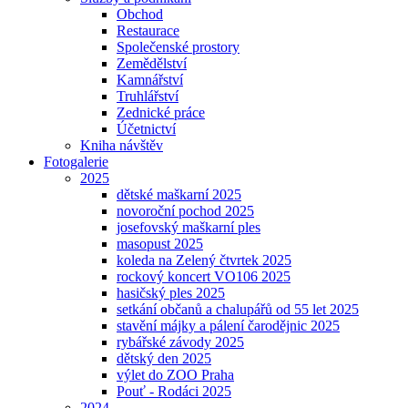
Obchod
Restaurace
Společenské prostory
Zemědělství
Kamnářství
Truhlářství
Zednické práce
Účetnictví
Kniha návštěv
Fotogalerie
2025
dětské maškarní 2025
novoroční pochod 2025
josefovský maškarní ples
masopust 2025
koleda na Zelený čtvrtek 2025
rockový koncert VO106 2025
hasičský ples 2025
setkání občanů a chalupářů od 55 let 2025
stavění májky a pálení čarodějnic 2025
rybářské závody 2025
dětský den 2025
výlet do ZOO Praha
Pouť - Rodáci 2025
2024