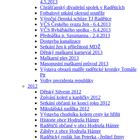
4.5.2013
Chrášťanský divadelní spolek v Raděticích
Fotbalové utkání okresní soutěže
Výroční členská schůze TJ Radětice
VČS Českého svazu žen - 6.4.2013
VČS Rybářského spolku - 6.4.2013
Přednáška p. Sassmanna - 2.4.2013
Dostavba kanalizace
Setkání žen k příležitosti MDŽ
Dětský maškarní karneval 2013
Maškarní ples 2013
Masopustní maškarní průvod 2013
Výstava obrazů malíře radětické kroniky Tomáše
Pit
Volby prezidenta republiky
2012
Dětský Silvestr 2012
Zpívání koled u kapličky 2012
Setkání občanů ke konci roku 2012
Mikulášská nadílka 2012
Výstavba chodníku kolem cesty ke hřišti
Historie obce Hodruša Hámre
Radětičtí občané v obci Hodruša Hámre
Záběry z obce Hodruša Hámre
Radětický rodák Jan Peterka - ředitel firmy