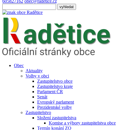
605827162
obec@radetice.cz
Obec
Aktuality
Volby v obci
Zastupitelstvo obce
Zastupitelstvo kraje
Parlament ČR
Senát
Evropský parlament
Prezidentské volby
Zastupitelstvo
Složení zastupitelstva
Komise a výbory zastupitelstva obce
Termín konání ZO