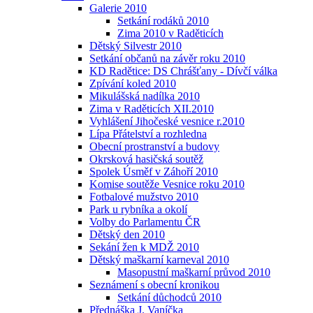
Galerie 2010
Setkání rodáků 2010
Zima 2010 v Raděticích
Dětský Silvestr 2010
Setkání občanů na závěr roku 2010
KD Radětice: DS Chrášťany - Dívčí válka
Zpívání koled 2010
Mikulášská nadílka 2010
Zima v Raděticích XII.2010
Vyhlášení Jihočeské vesnice r.2010
Lípa Přátelství a rozhledna
Obecní prostranství a budovy
Okrsková hasičská soutěž
Spolek Úsměf v Záhoří 2010
Komise soutěže Vesnice roku 2010
Fotbalové mužstvo 2010
Park u rybníka a okolí
Volby do Parlamentu ČR
Dětský den 2010
Sekání žen k MDŽ 2010
Dětský maškarní karneval 2010
Masopustní maškarní průvod 2010
Seznámení s obecní kronikou
Setkání důchodců 2010
Přednáška J. Vaníčka