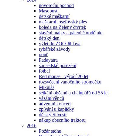
novoroční pochod
Masopust
dětské maškarní
maškarní josefovský ples
koleda na Zelený čtvrtek
stavění májky a pálení čarodějnic
dětský den
výlet do ZOO Jihlava
rybářské závody
pouť
Padayatra
sousedské posezení
fotbal
Red mouse - výročí 20 let
rozsvěcení vánočního stromečku
Mikuláš
setkání občanů a chalupářů od 55 let
vázání věnců
adventní koncert
zpívání u kapličky
dětský Silvestr
nákup obecního traktoru
2016
Požár stohu