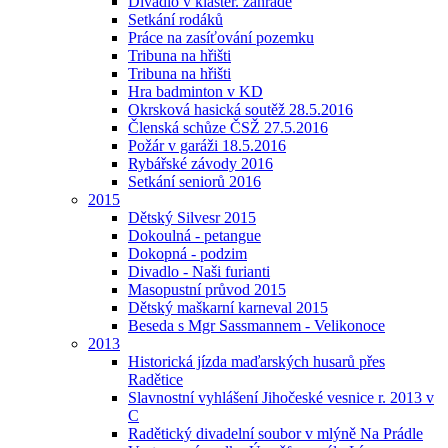
Divadlo v klášter. zahradě
Setkání rodáků
Práce na zasíťování pozemku
Tribuna na hřišti
Tribuna na hřišti
Hra badminton v KD
Okrsková hasická soutěž 28.5.2016
Členská schůze ČSŽ 27.5.2016
Požár v garáži 18.5.2016
Rybářské závody 2016
Setkání seniorů 2016
2015
Dětský Silvesr 2015
Dokoulná - petangue
Dokopná - podzim
Divadlo - Naši furianti
Masopustní průvod 2015
Dětský maškarní karneval 2015
Beseda s Mgr Sassmannem - Velikonoce
2013
Historická jízda maďarských husarů přes
Radětice
Slavnostní vyhlášení Jihočeské vesnice r. 2013 v
C
Radětický divadelní soubor v mlýně Na Prádle