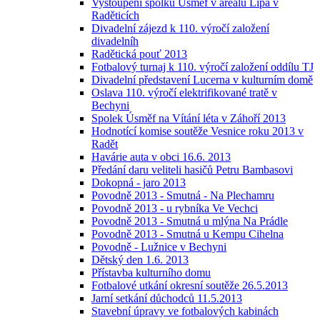
Vystoupení spolku Úsměf v areálu Lípa v
Raděticích
Divadelní zájezd k 110. výročí založení
divadelníh
Radětická pouť 2013
Fotbalový turnaj k 110. výročí založení oddílu TJ
Divadelní představení Lucerna v kulturním domě
Oslava 110. výročí elektrifikované tratě v
Bechyni
Spolek Úsměf na Vítání léta v Záhoří 2013
Hodnotící komise soutěže Vesnice roku 2013 v
Radět
Havárie auta v obci 16.6. 2013
Předání daru veliteli hasičů Petru Bambasovi
Dokopná - jaro 2013
Povodně 2013 - Smutná - Na Plechamru
Povodně 2013 - u rybníka Ve Vechci
Povodně 2013 - Smutná u mlýna Na Prádle
Povodně 2013 - Smutná u Kempu Cihelna
Povodně - Lužnice v Bechyni
Dětský den 1.6. 2013
Přístavba kulturního domu
Fotbalové utkání okresní soutěže 26.5.2013
Jarní setkání důchodců 11.5.2013
Stavební úpravy ve fotbalových kabinách