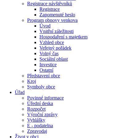
Registrace návštěvníků
Registrace
Zapomenuté heslo
Program obnovy venkova
Úvod
Vnitřní záležitosti
Hospodaření s majetkem
Vzhled obce
Veřejný pořádek
Volný čas
Sociální oblast
Investice
Ostatní
Představení obce
Kroj
Symboly obce
Úřad
Povinné informace
Úřední deska
Rozpočet
Výroční zprávy
Vyhlášky
E - podatelna
Zpravodaj
Život v obci