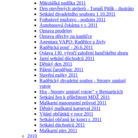
Mikulášká nadílka 2011
Den otevřených atelierů - Tomáš Pitlík - ilustráto
Setkání divadelního souboru 1.10.2011
Fotbalové mužstvo - podzim 2011
Autobusová čekárna v r. 2011
Oprava prodejny
Oprava střechy na kapličce
Agentura VAPO: Radětice a živly
Radětická pouť - 26.6.2011
Oslava 130. výročí založení hasičského sboru
Jarní setkání důchodců 2011
Dětský den 2011
Pálení čarodějnic 2011
Stavění májky 2011
Radětický divadelní soubor - Stromy umírají
vstoje
Hra ,,Stromy umirají vstoje" v Bernarticích
Setkání žen k příležitosti MDŽ 2011
Maškarní masopustní průvod 2011
Dětský maškarní karneval 2011
Vítání občánků v roce 2011
Setkání občanů ke konci r. 2011
Setkání důchodců 2011
Maškarní ples 2011
2010