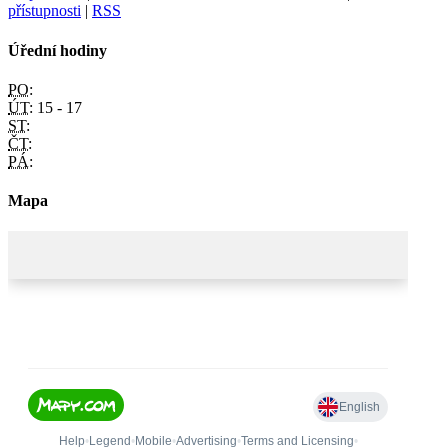
přístupnosti
|
RSS
Úřední hodiny
PO:
ÚT:
15 - 17
ST:
ČT:
PÁ:
Mapa