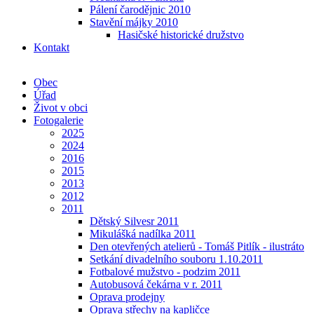
Pálení čarodějnic 2010
Stavění májky 2010
Hasičské historické družstvo
Kontakt
Obec
Úřad
Život v obci
Fotogalerie
2025
2024
2016
2015
2013
2012
2011
Dětský Silvesr 2011
Mikulášká nadílka 2011
Den otevřených atelierů - Tomáš Pitlík - ilustráto
Setkání divadelního souboru 1.10.2011
Fotbalové mužstvo - podzim 2011
Autobusová čekárna v r. 2011
Oprava prodejny
Oprava střechy na kapličce