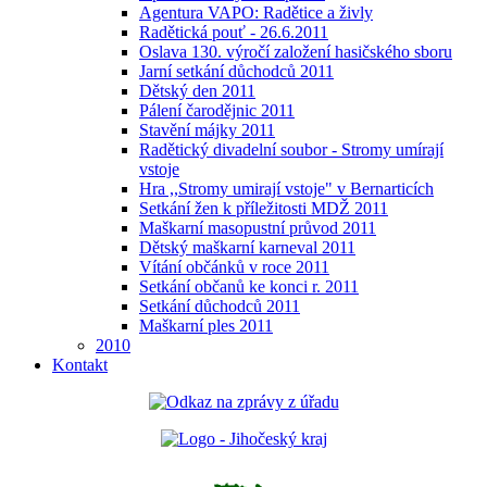
Agentura VAPO: Radětice a živly
Radětická pouť - 26.6.2011
Oslava 130. výročí založení hasičského sboru
Jarní setkání důchodců 2011
Dětský den 2011
Pálení čarodějnic 2011
Stavění májky 2011
Radětický divadelní soubor - Stromy umírají
vstoje
Hra ,,Stromy umirají vstoje" v Bernarticích
Setkání žen k příležitosti MDŽ 2011
Maškarní masopustní průvod 2011
Dětský maškarní karneval 2011
Vítání občánků v roce 2011
Setkání občanů ke konci r. 2011
Setkání důchodců 2011
Maškarní ples 2011
2010
Kontakt