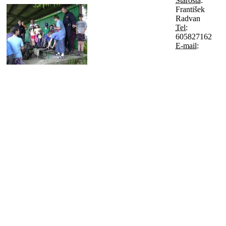
Starosta:
František
Radvan
Tel:
605827162
E-mail: