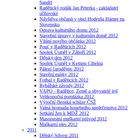
Sandri
Radětický rodák Jan Peterka - zakladatel
učňovské
Návštěva občanů v obci Hodruša Hámre na
Slovensku
Oprava kulturního domu 2012
Stavební úpravy v kulturním domě 2012
Vítání nového občánka 2012
Pouť v Raděticích 2012
Spolek Úsměf v Záhoří 2012
Dětský den 2012
Spolek Úsměf v Kempu Cihelna
Pálení čarodějnic 2012
Stavění májky 2012
Fotbal v Raděticích 2012
Rybářské závody 2012
VAPO - Radětice, Země a obyvatelé její
Velikonoční pomlázka 2012
Výroční členská schůze ČSŽ
Valná hromada honebního společenstva 2012
Setkání žen k MDŽ 2012
Masopustní maškarní průvod 2012
Maškarní ples 2012
2011
Dětský Silvesr 2011