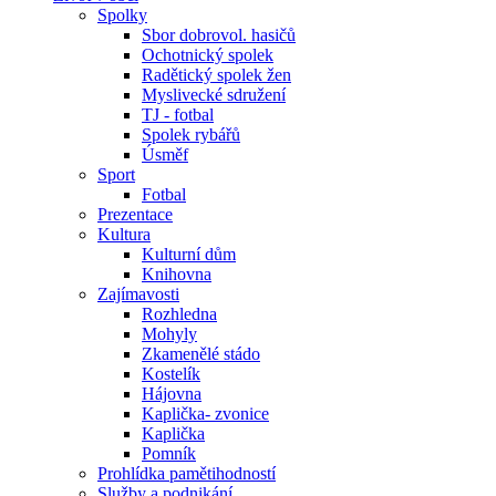
Spolky
Sbor dobrovol. hasičů
Ochotnický spolek
Radětický spolek žen
Myslivecké sdružení
TJ - fotbal
Spolek rybářů
Úsměf
Sport
Fotbal
Prezentace
Kultura
Kulturní dům
Knihovna
Zajímavosti
Rozhledna
Mohyly
Zkamenělé stádo
Kostelík
Hájovna
Kaplička- zvonice
Kaplička
Pomník
Prohlídka pamětihodností
Služby a podnikání