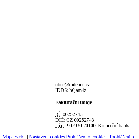
obec@radetice.cz
IDDS:
h6jam4z
Fakturační údaje
IČ:
00252743
DIČ:
CZ 00252743
Účet:
9029301/0100, Komerční banka
Mapa webu
|
Nastavení cookies
Prohlášení o cookies
|
Prohlášení o