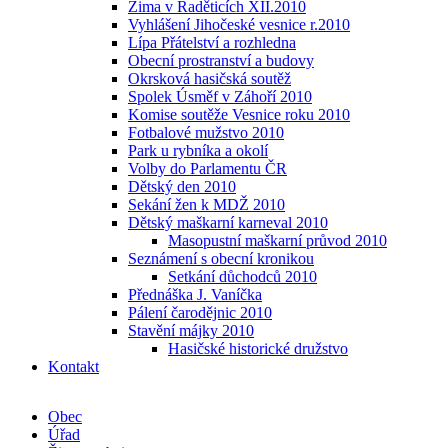
Zima v Raděticích XII.2010
Vyhlášení Jihočeské vesnice r.2010
Lípa Přátelství a rozhledna
Obecní prostranství a budovy
Okrsková hasičská soutěž
Spolek Úsměf v Záhoří 2010
Komise soutěže Vesnice roku 2010
Fotbalové mužstvo 2010
Park u rybníka a okolí
Volby do Parlamentu ČR
Dětský den 2010
Sekání žen k MDŽ 2010
Dětský maškarní karneval 2010
Masopustní maškarní průvod 2010
Seznámení s obecní kronikou
Setkání důchodců 2010
Přednáška J. Vaníčka
Pálení čarodějnic 2010
Stavění májky 2010
Hasičské historické družstvo
Kontakt
Obec
Úřad