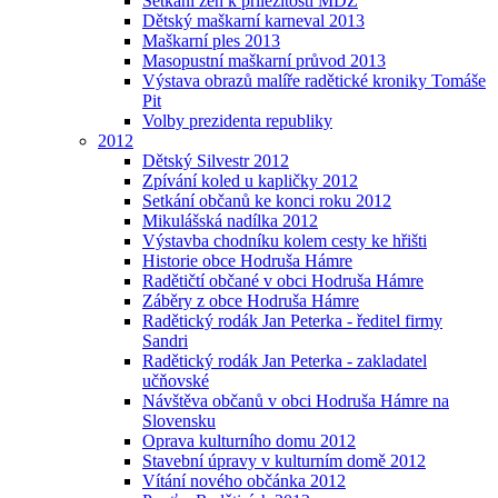
Setkání žen k příležitosti MDŽ
Dětský maškarní karneval 2013
Maškarní ples 2013
Masopustní maškarní průvod 2013
Výstava obrazů malíře radětické kroniky Tomáše
Pit
Volby prezidenta republiky
2012
Dětský Silvestr 2012
Zpívání koled u kapličky 2012
Setkání občanů ke konci roku 2012
Mikulášská nadílka 2012
Výstavba chodníku kolem cesty ke hřišti
Historie obce Hodruša Hámre
Radětičtí občané v obci Hodruša Hámre
Záběry z obce Hodruša Hámre
Radětický rodák Jan Peterka - ředitel firmy
Sandri
Radětický rodák Jan Peterka - zakladatel
učňovské
Návštěva občanů v obci Hodruša Hámre na
Slovensku
Oprava kulturního domu 2012
Stavební úpravy v kulturním domě 2012
Vítání nového občánka 2012