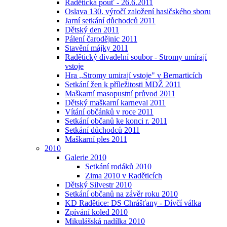
Radětická pouť - 26.6.2011
Oslava 130. výročí založení hasičského sboru
Jarní setkání důchodců 2011
Dětský den 2011
Pálení čarodějnic 2011
Stavění májky 2011
Radětický divadelní soubor - Stromy umírají
vstoje
Hra ,,Stromy umirají vstoje" v Bernarticích
Setkání žen k příležitosti MDŽ 2011
Maškarní masopustní průvod 2011
Dětský maškarní karneval 2011
Vítání občánků v roce 2011
Setkání občanů ke konci r. 2011
Setkání důchodců 2011
Maškarní ples 2011
2010
Galerie 2010
Setkání rodáků 2010
Zima 2010 v Raděticích
Dětský Silvestr 2010
Setkání občanů na závěr roku 2010
KD Radětice: DS Chrášťany - Dívčí válka
Zpívání koled 2010
Mikulášská nadílka 2010