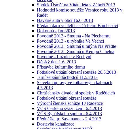
Spolek Úsměf na Vítání léta v Záhoří 2013
Hodnotící komise soutěže Vesnice roku 2013 v
Radět
Havárie auta v obci 16.6. 2013
Předání daru veliteli hasičů Petru Bambasovi
Dokopná - jaro 2013
Povodně 2013 - Smutná - Na Plechamru
Povodně 2013 - u rybníka Ve Vechci
Povodně 2013 - Smutná u mlýna Na Prádle
Povodně 2013 - Smutná u Kempu Cihelna
Povodně - Lužnice v Bechyni
Dětský den 1.6. 2013
Přístavba kulturního domu
Fotbalové utkání okresní soutěže 26.5.2013
Jarní setkání důchodců 11.5.2013
Stavební úpravy ve fotbalových kabinách
4.5.2013
Chrášťanský divadelní spolek v Raděticích
Fotbalové utkání okresní soutěže
Výroční členská schůze TJ Radětice
VČS Českého svazu žen - 6.4.2013
VČS Rybářského spolku - 6.4.2013
Přednáška p. Sassmanna - 2.4.2013
Dostavba kanalizace