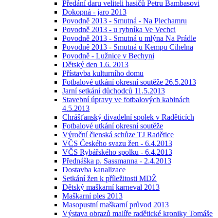
Předání daru veliteli hasičů Petru Bambasovi
Dokopná - jaro 2013
Povodně 2013 - Smutná - Na Plechamru
Povodně 2013 - u rybníka Ve Vechci
Povodně 2013 - Smutná u mlýna Na Prádle
Povodně 2013 - Smutná u Kempu Cihelna
Povodně - Lužnice v Bechyni
Dětský den 1.6. 2013
Přístavba kulturního domu
Fotbalové utkání okresní soutěže 26.5.2013
Jarní setkání důchodců 11.5.2013
Stavební úpravy ve fotbalových kabinách
4.5.2013
Chrášťanský divadelní spolek v Raděticích
Fotbalové utkání okresní soutěže
Výroční členská schůze TJ Radětice
VČS Českého svazu žen - 6.4.2013
VČS Rybářského spolku - 6.4.2013
Přednáška p. Sassmanna - 2.4.2013
Dostavba kanalizace
Setkání žen k příležitosti MDŽ
Dětský maškarní karneval 2013
Maškarní ples 2013
Masopustní maškarní průvod 2013
Výstava obrazů malíře radětické kroniky Tomáše