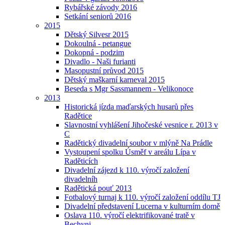
Rybářské závody 2016
Setkání seniorů 2016
2015
Dětský Silvesr 2015
Dokoulná - petangue
Dokopná - podzim
Divadlo - Naši furianti
Masopustní průvod 2015
Dětský maškarní karneval 2015
Beseda s Mgr Sassmannem - Velikonoce
2013
Historická jízda maďarských husarů přes
Radětice
Slavnostní vyhlášení Jihočeské vesnice r. 2013 v
C
Radětický divadelní soubor v mlýně Na Prádle
Vystoupení spolku Úsměf v areálu Lípa v
Raděticích
Divadelní zájezd k 110. výročí založení
divadelníh
Radětická pouť 2013
Fotbalový turnaj k 110. výročí založení oddílu TJ
Divadelní představení Lucerna v kulturním domě
Oslava 110. výročí elektrifikované tratě v
Bechyni