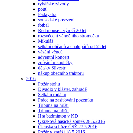
rybářské závody
pouť
Padayatra
sousedské posezení
fotbal
Red mouse - výročí 20 let
rozsvěcení vánočního stromečku
Mikuláš
setkání občanů a chalupářů od 55 let
vázání věnců
adventní koncert
zpívání u kapličky
dětský Silvestr
nákup obecního traktoru
2016
Požár stohu
Divadlo v klášter. zahradě
Setkání rodáků
Práce na zasíťování pozemku
Tribuna na hřišti
Tribuna na hřišti
Hra badminton v KD
Okrsková hasická soutěž 28.5.2016
Členská schůze ČSŽ 27.5.2016
Požár v garáži 18.5.2016