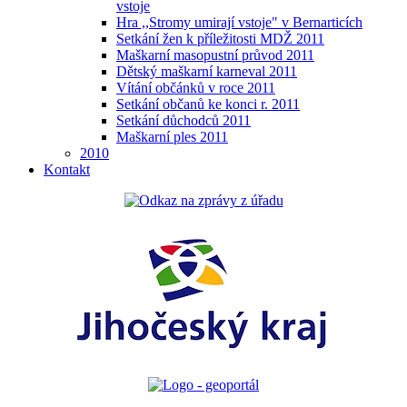
vstoje
Hra ,,Stromy umirají vstoje" v Bernarticích
Setkání žen k příležitosti MDŽ 2011
Maškarní masopustní průvod 2011
Dětský maškarní karneval 2011
Vítání občánků v roce 2011
Setkání občanů ke konci r. 2011
Setkání důchodců 2011
Maškarní ples 2011
2010
Kontakt