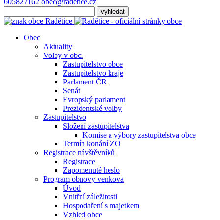
605827162
obec@radetice.cz
Obec
Aktuality
Volby v obci
Zastupitelstvo obce
Zastupitelstvo kraje
Parlament ČR
Senát
Evropský parlament
Prezidentské volby
Zastupitelstvo
Složení zastupitelstva
Komise a výbory zastupitelstva obce
Termín konání ZO
Registrace návštěvníků
Registrace
Zapomenuté heslo
Program obnovy venkova
Úvod
Vnitřní záležitosti
Hospodaření s majetkem
Vzhled obce