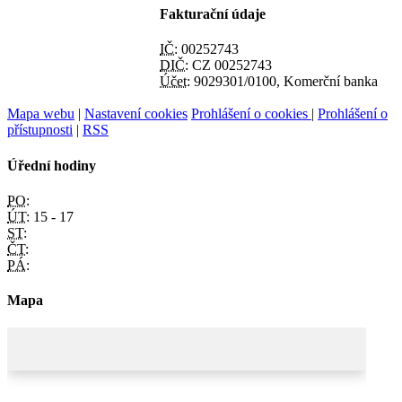
Fakturační údaje
IČ:
00252743
DIČ:
CZ 00252743
Účet:
9029301/0100, Komerční banka
Mapa webu
|
Nastavení cookies
Prohlášení o cookies
|
Prohlášení o
přístupnosti
|
RSS
Úřední hodiny
PO:
ÚT:
15 - 17
ST:
ČT:
PÁ:
Mapa