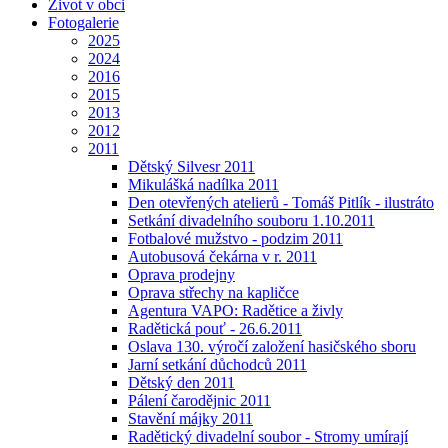
Život v obci
Fotogalerie
2025
2024
2016
2015
2013
2012
2011
Dětský Silvesr 2011
Mikulášká nadílka 2011
Den otevřených atelierů - Tomáš Pitlík - ilustráto
Setkání divadelního souboru 1.10.2011
Fotbalové mužstvo - podzim 2011
Autobusová čekárna v r. 2011
Oprava prodejny
Oprava střechy na kapličce
Agentura VAPO: Radětice a živly
Radětická pouť - 26.6.2011
Oslava 130. výročí založení hasičského sboru
Jarní setkání důchodců 2011
Dětský den 2011
Pálení čarodějnic 2011
Stavění májky 2011
Radětický divadelní soubor - Stromy umírají