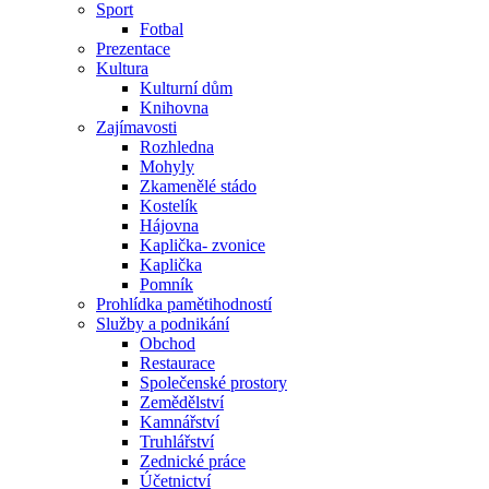
Sport
Fotbal
Prezentace
Kultura
Kulturní dům
Knihovna
Zajímavosti
Rozhledna
Mohyly
Zkamenělé stádo
Kostelík
Hájovna
Kaplička- zvonice
Kaplička
Pomník
Prohlídka pamětihodností
Služby a podnikání
Obchod
Restaurace
Společenské prostory
Zemědělství
Kamnářství
Truhlářství
Zednické práce
Účetnictví