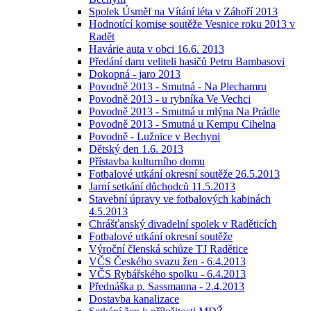
Spolek Úsměf na Vítání léta v Záhoří 2013
Hodnotící komise soutěže Vesnice roku 2013 v
Radět
Havárie auta v obci 16.6. 2013
Předání daru veliteli hasičů Petru Bambasovi
Dokopná - jaro 2013
Povodně 2013 - Smutná - Na Plechamru
Povodně 2013 - u rybníka Ve Vechci
Povodně 2013 - Smutná u mlýna Na Prádle
Povodně 2013 - Smutná u Kempu Cihelna
Povodně - Lužnice v Bechyni
Dětský den 1.6. 2013
Přístavba kulturního domu
Fotbalové utkání okresní soutěže 26.5.2013
Jarní setkání důchodců 11.5.2013
Stavební úpravy ve fotbalových kabinách
4.5.2013
Chrášťanský divadelní spolek v Raděticích
Fotbalové utkání okresní soutěže
Výroční členská schůze TJ Radětice
VČS Českého svazu žen - 6.4.2013
VČS Rybářského spolku - 6.4.2013
Přednáška p. Sassmanna - 2.4.2013
Dostavba kanalizace