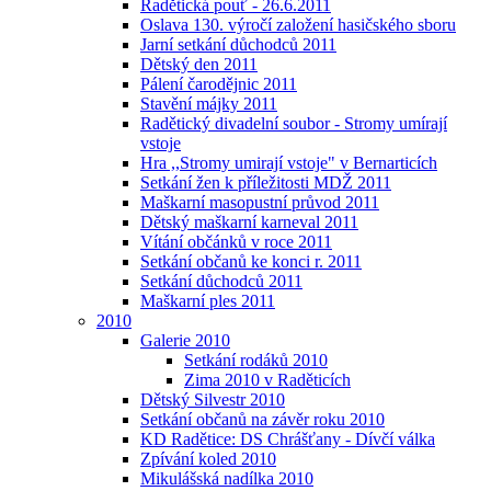
Radětická pouť - 26.6.2011
Oslava 130. výročí založení hasičského sboru
Jarní setkání důchodců 2011
Dětský den 2011
Pálení čarodějnic 2011
Stavění májky 2011
Radětický divadelní soubor - Stromy umírají
vstoje
Hra ,,Stromy umirají vstoje" v Bernarticích
Setkání žen k příležitosti MDŽ 2011
Maškarní masopustní průvod 2011
Dětský maškarní karneval 2011
Vítání občánků v roce 2011
Setkání občanů ke konci r. 2011
Setkání důchodců 2011
Maškarní ples 2011
2010
Galerie 2010
Setkání rodáků 2010
Zima 2010 v Raděticích
Dětský Silvestr 2010
Setkání občanů na závěr roku 2010
KD Radětice: DS Chrášťany - Dívčí válka
Zpívání koled 2010
Mikulášská nadílka 2010