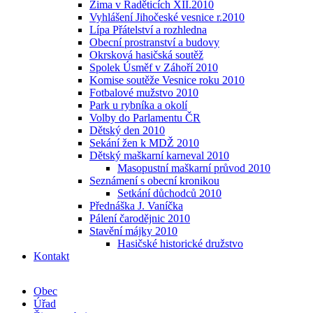
Zima v Raděticích XII.2010
Vyhlášení Jihočeské vesnice r.2010
Lípa Přátelství a rozhledna
Obecní prostranství a budovy
Okrsková hasičská soutěž
Spolek Úsměf v Záhoří 2010
Komise soutěže Vesnice roku 2010
Fotbalové mužstvo 2010
Park u rybníka a okolí
Volby do Parlamentu ČR
Dětský den 2010
Sekání žen k MDŽ 2010
Dětský maškarní karneval 2010
Masopustní maškarní průvod 2010
Seznámení s obecní kronikou
Setkání důchodců 2010
Přednáška J. Vaníčka
Pálení čarodějnic 2010
Stavění májky 2010
Hasičské historické družstvo
Kontakt
Obec
Úřad