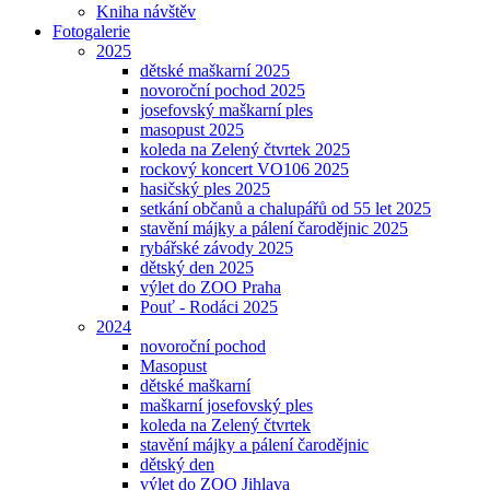
Kniha návštěv
Fotogalerie
2025
dětské maškarní 2025
novoroční pochod 2025
josefovský maškarní ples
masopust 2025
koleda na Zelený čtvrtek 2025
rockový koncert VO106 2025
hasičský ples 2025
setkání občanů a chalupářů od 55 let 2025
stavění májky a pálení čarodějnic 2025
rybářské závody 2025
dětský den 2025
výlet do ZOO Praha
Pouť - Rodáci 2025
2024
novoroční pochod
Masopust
dětské maškarní
maškarní josefovský ples
koleda na Zelený čtvrtek
stavění májky a pálení čarodějnic
dětský den
výlet do ZOO Jihlava