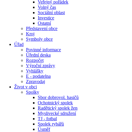
Veřejný pořádek
Volný čas
Sociální oblast
Investice
Ostatní
Představení obce
Kroj
Symboly obce
Úřad
Povinné informace
Úřední deska
Rozpočet
Výroční zprávy
Vyhlášky
E - podatelna
Zpravodaj
Život v obci
Spolky
Sbor dobrovol. hasičů
Ochotnický spolek
Radětický spolek žen
Myslivecké sdružení
TJ - fotbal
Spolek rybářů
Úsměf