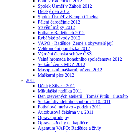
Pouť v Raděticích 2012
Spolek Úsměf v Záhoří 2012
Dětský den 2012
Spolek Úsměf v Kempu Cihelna
Pálení čarodějnic 2012
Stavění májky 2012
Fotbal v Raděticích 2012
Rybářské závody 2012
VAPO - Radětice, Země a obyvatelé její
Velikonoční pomlázka 2012
Výroční členská schůze ČSŽ
Valná hromada honebního společenstva 2012
Setkání žen k MDŽ 2012
Masopustní maškarní průvod 2012
Maškarní ples 2012
2011
Dětský Silvesr 2011
Mikulášká nadílka 2011
Den otevřených atelierů - Tomáš Pitlík - ilustráto
Setkání divadelního souboru 1.10.2011
Fotbalové mužstvo - podzim 2011
Autobusová čekárna v r. 2011
Oprava prodejny
Oprava střechy na kapličce
Agentura VAPO: Radětice a živly