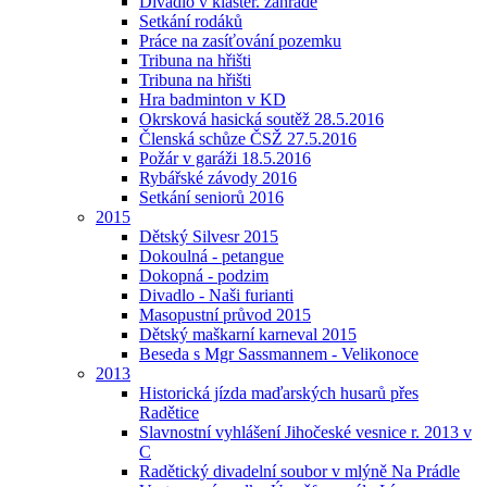
Divadlo v klášter. zahradě
Setkání rodáků
Práce na zasíťování pozemku
Tribuna na hřišti
Tribuna na hřišti
Hra badminton v KD
Okrsková hasická soutěž 28.5.2016
Členská schůze ČSŽ 27.5.2016
Požár v garáži 18.5.2016
Rybářské závody 2016
Setkání seniorů 2016
2015
Dětský Silvesr 2015
Dokoulná - petangue
Dokopná - podzim
Divadlo - Naši furianti
Masopustní průvod 2015
Dětský maškarní karneval 2015
Beseda s Mgr Sassmannem - Velikonoce
2013
Historická jízda maďarských husarů přes
Radětice
Slavnostní vyhlášení Jihočeské vesnice r. 2013 v
C
Radětický divadelní soubor v mlýně Na Prádle