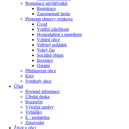
Registrace návštěvníků
Registrace
Zapomenuté heslo
Program obnovy venkova
Úvod
Vnitřní záležitosti
Hospodaření s majetkem
Vzhled obce
Veřejný pořádek
Volný čas
Sociální oblast
Investice
Ostatní
Představení obce
Kroj
Symboly obce
Úřad
Povinné informace
Úřední deska
Rozpočet
Výroční zprávy
Vyhlášky
E - podatelna
Zpravodaj
Život v obci