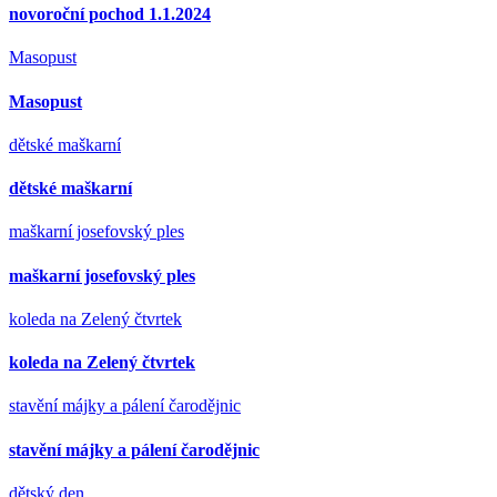
novoroční pochod 1.1.2024
Masopust
Masopust
dětské maškarní
dětské maškarní
maškarní josefovský ples
maškarní josefovský ples
koleda na Zelený čtvrtek
koleda na Zelený čtvrtek
stavění májky a pálení čarodějnic
stavění májky a pálení čarodějnic
dětský den