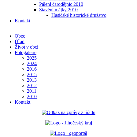
Pálení čarodějnic 2010
Stavění májky 2010
Hasičské historické družstvo
Kontakt
Obec
Úřad
Život v obci
Fotogalerie
2025
2024
2016
2015
2013
2012
2011
2010
Kontakt