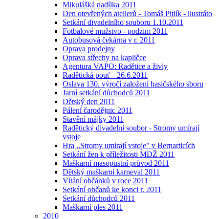
Mikulášká nadílka 2011
Den otevřených atelierů - Tomáš Pitlík - ilustráto
Setkání divadelního souboru 1.10.2011
Fotbalové mužstvo - podzim 2011
Autobusová čekárna v r. 2011
Oprava prodejny
Oprava střechy na kapličce
Agentura VAPO: Radětice a živly
Radětická pouť - 26.6.2011
Oslava 130. výročí založení hasičského sboru
Jarní setkání důchodců 2011
Dětský den 2011
Pálení čarodějnic 2011
Stavění májky 2011
Radětický divadelní soubor - Stromy umírají
vstoje
Hra ,,Stromy umirají vstoje" v Bernarticích
Setkání žen k příležitosti MDŽ 2011
Maškarní masopustní průvod 2011
Dětský maškarní karneval 2011
Vítání občánků v roce 2011
Setkání občanů ke konci r. 2011
Setkání důchodců 2011
Maškarní ples 2011
2010