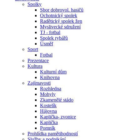
Spolky
Sbor dobrovol. hasičů
Ochotnický spolek
Radětický spolek žen
Myslivecké sdružení
TJ - fotbal
Spolek rybářů
Úsměf
Sport
Fotbal
Prezentace
Kultura
Kulturní dům
Knihovna
Zajímavosti
Rozhledna
Mohyly
Zkamenělé stádo
Kostelík
Hájovna
Kaplička- zvonice
Kaplička
Pomník
Prohlídka pamětihodností
Služby a podnikání