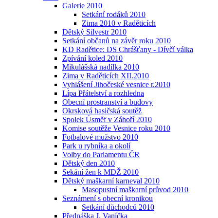
Galerie 2010
Setkání rodáků 2010
Zima 2010 v Raděticích
Dětský Silvestr 2010
Setkání občanů na závěr roku 2010
KD Radětice: DS Chrášťany - Dívčí válka
Zpívání koled 2010
Mikulášská nadílka 2010
Zima v Raděticích XII.2010
Vyhlášení Jihočeské vesnice r.2010
Lípa Přátelství a rozhledna
Obecní prostranství a budovy
Okrsková hasičská soutěž
Spolek Úsměf v Záhoří 2010
Komise soutěže Vesnice roku 2010
Fotbalové mužstvo 2010
Park u rybníka a okolí
Volby do Parlamentu ČR
Dětský den 2010
Sekání žen k MDŽ 2010
Dětský maškarní karneval 2010
Masopustní maškarní průvod 2010
Seznámení s obecní kronikou
Setkání důchodců 2010
Přednáška J. Vaníčka