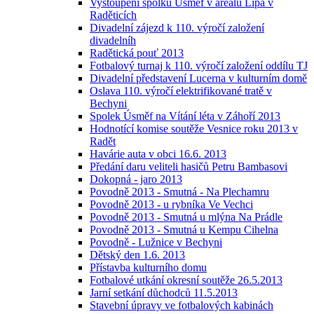
Vystoupení spolku Úsměf v areálu Lípa v
Raděticích
Divadelní zájezd k 110. výročí založení
divadelníh
Radětická pouť 2013
Fotbalový turnaj k 110. výročí založení oddílu TJ
Divadelní představení Lucerna v kulturním domě
Oslava 110. výročí elektrifikované tratě v
Bechyni
Spolek Úsměf na Vítání léta v Záhoří 2013
Hodnotící komise soutěže Vesnice roku 2013 v
Radět
Havárie auta v obci 16.6. 2013
Předání daru veliteli hasičů Petru Bambasovi
Dokopná - jaro 2013
Povodně 2013 - Smutná - Na Plechamru
Povodně 2013 - u rybníka Ve Vechci
Povodně 2013 - Smutná u mlýna Na Prádle
Povodně 2013 - Smutná u Kempu Cihelna
Povodně - Lužnice v Bechyni
Dětský den 1.6. 2013
Přístavba kulturního domu
Fotbalové utkání okresní soutěže 26.5.2013
Jarní setkání důchodců 11.5.2013
Stavební úpravy ve fotbalových kabinách