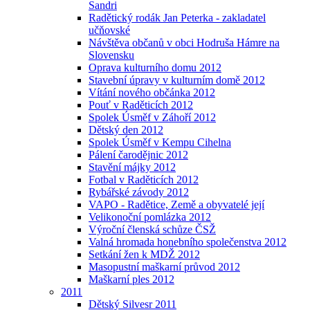
Sandri
Radětický rodák Jan Peterka - zakladatel
učňovské
Návštěva občanů v obci Hodruša Hámre na
Slovensku
Oprava kulturního domu 2012
Stavební úpravy v kulturním domě 2012
Vítání nového občánka 2012
Pouť v Raděticích 2012
Spolek Úsměf v Záhoří 2012
Dětský den 2012
Spolek Úsměf v Kempu Cihelna
Pálení čarodějnic 2012
Stavění májky 2012
Fotbal v Raděticích 2012
Rybářské závody 2012
VAPO - Radětice, Země a obyvatelé její
Velikonoční pomlázka 2012
Výroční členská schůze ČSŽ
Valná hromada honebního společenstva 2012
Setkání žen k MDŽ 2012
Masopustní maškarní průvod 2012
Maškarní ples 2012
2011
Dětský Silvesr 2011