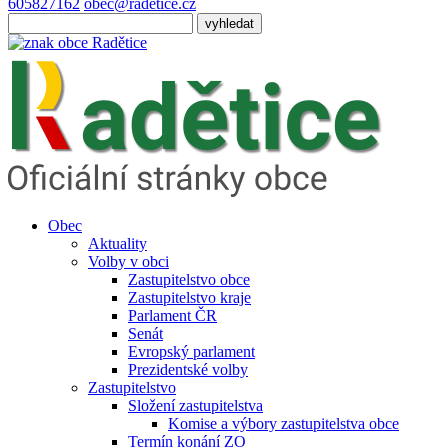
605827162
obec@radetice.cz
Obec
Aktuality
Volby v obci
Zastupitelstvo obce
Zastupitelstvo kraje
Parlament ČR
Senát
Evropský parlament
Prezidentské volby
Zastupitelstvo
Složení zastupitelstva
Komise a výbory zastupitelstva obce
Termín konání ZO