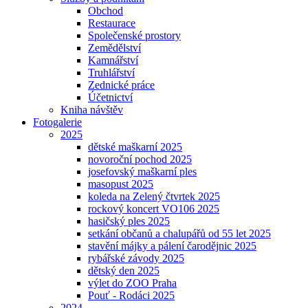
Obchod
Restaurace
Společenské prostory
Zemědělství
Kamnářství
Truhlářství
Zednické práce
Účetnictví
Kniha návštěv
Fotogalerie
2025
dětské maškarní 2025
novoroční pochod 2025
josefovský maškarní ples
masopust 2025
koleda na Zelený čtvrtek 2025
rockový koncert VO106 2025
hasičský ples 2025
setkání občanů a chalupářů od 55 let 2025
stavění májky a pálení čarodějnic 2025
rybářské závody 2025
dětský den 2025
výlet do ZOO Praha
Pouť - Rodáci 2025
2024