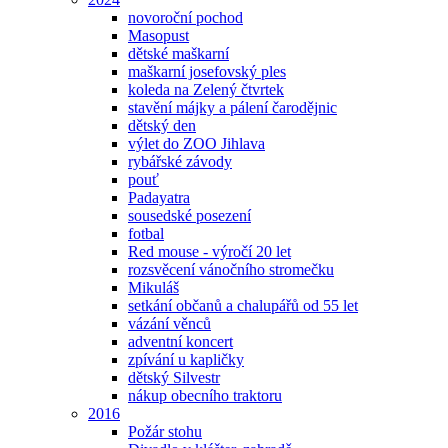
novoroční pochod
Masopust
dětské maškarní
maškarní josefovský ples
koleda na Zelený čtvrtek
stavění májky a pálení čarodějnic
dětský den
výlet do ZOO Jihlava
rybářské závody
pouť
Padayatra
sousedské posezení
fotbal
Red mouse - výročí 20 let
rozsvěcení vánočního stromečku
Mikuláš
setkání občanů a chalupářů od 55 let
vázání věnců
adventní koncert
zpívání u kapličky
dětský Silvestr
nákup obecního traktoru
2016
Požár stohu