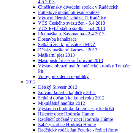
4.5.2013
Chrášťanský divadelní spolek v Raděticích
Fotbalové utkání okresní soutěže
Výroční členská schůze TJ Radětice
VČS Českého svazu žen - 6.4.2013
VČS Rybářského spolku - 6.4.2013
Přednáška p. Sassmanna - 2.4.2013
Dostavba kanalizace
Setkání žen k příležitosti MDŽ
Dětský maškarní karneval 2013
Maškarní ples 2013
Masopustní maškarní průvod 2013
Výstava obrazů malíře radětické kroniky Tomáše
Pit
Volby prezidenta republiky
2012
Dětský Silvestr 2012
Zpívání koled u kapličky 2012
Setkání občanů ke konci roku 2012
Mikulášská nadílka 2012
Výstavba chodníku kolem cesty ke hřišti
Historie obce Hodruša Hámre
Radětičtí občané v obci Hodruša Hámre
Záběry z obce Hodruša Hámre
Radětický rodák Jan Peterka - ředitel firmy