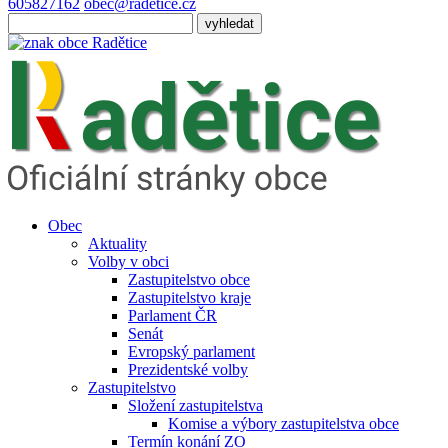
605827162
obec@radetice.cz
Obec
Aktuality
Volby v obci
Zastupitelstvo obce
Zastupitelstvo kraje
Parlament ČR
Senát
Evropský parlament
Prezidentské volby
Zastupitelstvo
Složení zastupitelstva
Komise a výbory zastupitelstva obce
Termín konání ZO