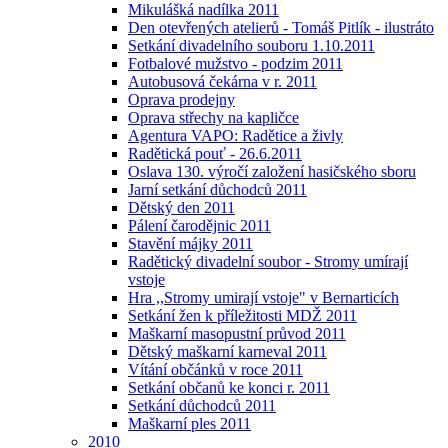
Mikulášká nadílka 2011
Den otevřených atelierů - Tomáš Pitlík - ilustráto
Setkání divadelního souboru 1.10.2011
Fotbalové mužstvo - podzim 2011
Autobusová čekárna v r. 2011
Oprava prodejny
Oprava střechy na kapličce
Agentura VAPO: Radětice a živly
Radětická pouť - 26.6.2011
Oslava 130. výročí založení hasičského sboru
Jarní setkání důchodců 2011
Dětský den 2011
Pálení čarodějnic 2011
Stavění májky 2011
Radětický divadelní soubor - Stromy umírají
vstoje
Hra ,,Stromy umirají vstoje" v Bernarticích
Setkání žen k příležitosti MDŽ 2011
Maškarní masopustní průvod 2011
Dětský maškarní karneval 2011
Vítání občánků v roce 2011
Setkání občanů ke konci r. 2011
Setkání důchodců 2011
Maškarní ples 2011
2010