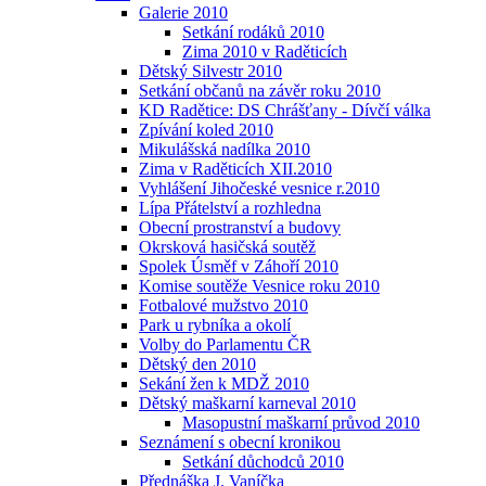
Galerie 2010
Setkání rodáků 2010
Zima 2010 v Raděticích
Dětský Silvestr 2010
Setkání občanů na závěr roku 2010
KD Radětice: DS Chrášťany - Dívčí válka
Zpívání koled 2010
Mikulášská nadílka 2010
Zima v Raděticích XII.2010
Vyhlášení Jihočeské vesnice r.2010
Lípa Přátelství a rozhledna
Obecní prostranství a budovy
Okrsková hasičská soutěž
Spolek Úsměf v Záhoří 2010
Komise soutěže Vesnice roku 2010
Fotbalové mužstvo 2010
Park u rybníka a okolí
Volby do Parlamentu ČR
Dětský den 2010
Sekání žen k MDŽ 2010
Dětský maškarní karneval 2010
Masopustní maškarní průvod 2010
Seznámení s obecní kronikou
Setkání důchodců 2010
Přednáška J. Vaníčka