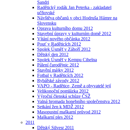
Sandri
Radětický rodák Jan Peterka - zakladatel
učňovské
Návštěva občanů v obci Hodruša Hámre na
Slovensku
Oprava kulturního domu 2012
Stavební úpravy v kulturním domě 2012
Vítání nového občánka 2012
Pouť v Raděticích 2012
Spolek Úsměf v Záhoří 2012
Dětský den 2012
Spolek Úsměf v Kempu Cihelna
Pálení čarodějnic 2012
Stavění májky 2012
Fotbal v Raděticích 2012
Rybářské závody 2012
VAPO - Radětice, Země a obyvatelé její
Velikonoční pomlázka 2012
Výroční členská schůze ČSŽ
Valná hromada honebního společenstva 2012
Setkání žen k MDŽ 2012
Masopustní maškarní průvod 2012
Maškarní ples 2012
2011
Dětský Silvesr 2011