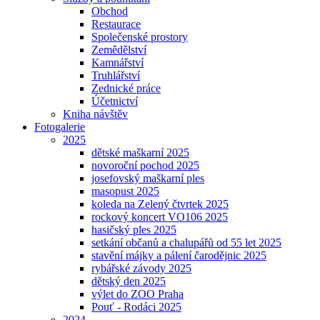
Obchod
Restaurace
Společenské prostory
Zemědělství
Kamnářství
Truhlářství
Zednické práce
Účetnictví
Kniha návštěv
Fotogalerie
2025
dětské maškarní 2025
novoroční pochod 2025
josefovský maškarní ples
masopust 2025
koleda na Zelený čtvrtek 2025
rockový koncert VO106 2025
hasičský ples 2025
setkání občanů a chalupářů od 55 let 2025
stavění májky a pálení čarodějnic 2025
rybářské závody 2025
dětský den 2025
výlet do ZOO Praha
Pouť - Rodáci 2025
2024