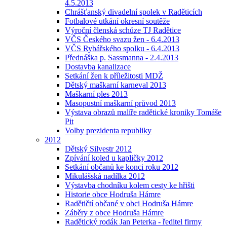
4.5.2013
Chrášťanský divadelní spolek v Raděticích
Fotbalové utkání okresní soutěže
Výroční členská schůze TJ Radětice
VČS Českého svazu žen - 6.4.2013
VČS Rybářského spolku - 6.4.2013
Přednáška p. Sassmanna - 2.4.2013
Dostavba kanalizace
Setkání žen k příležitosti MDŽ
Dětský maškarní karneval 2013
Maškarní ples 2013
Masopustní maškarní průvod 2013
Výstava obrazů malíře radětické kroniky Tomáše
Pit
Volby prezidenta republiky
2012
Dětský Silvestr 2012
Zpívání koled u kapličky 2012
Setkání občanů ke konci roku 2012
Mikulášská nadílka 2012
Výstavba chodníku kolem cesty ke hřišti
Historie obce Hodruša Hámre
Radětičtí občané v obci Hodruša Hámre
Záběry z obce Hodruša Hámre
Radětický rodák Jan Peterka - ředitel firmy