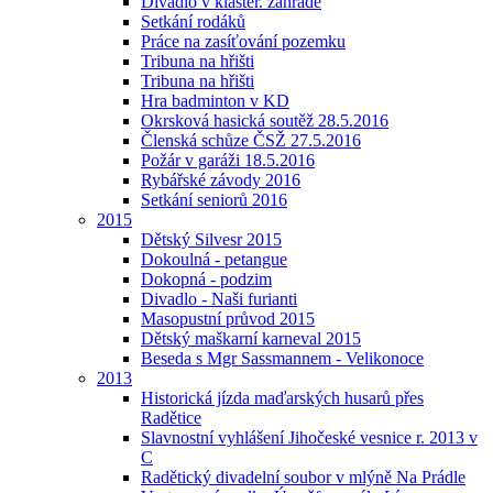
Divadlo v klášter. zahradě
Setkání rodáků
Práce na zasíťování pozemku
Tribuna na hřišti
Tribuna na hřišti
Hra badminton v KD
Okrsková hasická soutěž 28.5.2016
Členská schůze ČSŽ 27.5.2016
Požár v garáži 18.5.2016
Rybářské závody 2016
Setkání seniorů 2016
2015
Dětský Silvesr 2015
Dokoulná - petangue
Dokopná - podzim
Divadlo - Naši furianti
Masopustní průvod 2015
Dětský maškarní karneval 2015
Beseda s Mgr Sassmannem - Velikonoce
2013
Historická jízda maďarských husarů přes
Radětice
Slavnostní vyhlášení Jihočeské vesnice r. 2013 v
C
Radětický divadelní soubor v mlýně Na Prádle