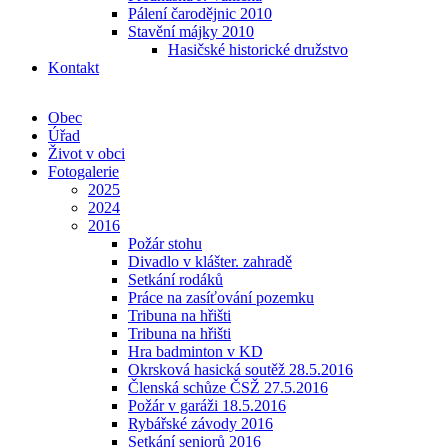
Pálení čarodějnic 2010
Stavění májky 2010
Hasičské historické družstvo
Kontakt
Obec
Úřad
Život v obci
Fotogalerie
2025
2024
2016
Požár stohu
Divadlo v klášter. zahradě
Setkání rodáků
Práce na zasíťování pozemku
Tribuna na hřišti
Tribuna na hřišti
Hra badminton v KD
Okrsková hasická soutěž 28.5.2016
Členská schůze ČSŽ 27.5.2016
Požár v garáži 18.5.2016
Rybářské závody 2016
Setkání seniorů 2016