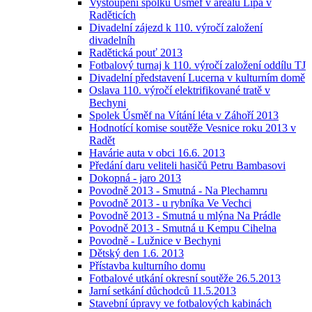
Vystoupení spolku Úsměf v areálu Lípa v
Raděticích
Divadelní zájezd k 110. výročí založení
divadelníh
Radětická pouť 2013
Fotbalový turnaj k 110. výročí založení oddílu TJ
Divadelní představení Lucerna v kulturním domě
Oslava 110. výročí elektrifikované tratě v
Bechyni
Spolek Úsměf na Vítání léta v Záhoří 2013
Hodnotící komise soutěže Vesnice roku 2013 v
Radět
Havárie auta v obci 16.6. 2013
Předání daru veliteli hasičů Petru Bambasovi
Dokopná - jaro 2013
Povodně 2013 - Smutná - Na Plechamru
Povodně 2013 - u rybníka Ve Vechci
Povodně 2013 - Smutná u mlýna Na Prádle
Povodně 2013 - Smutná u Kempu Cihelna
Povodně - Lužnice v Bechyni
Dětský den 1.6. 2013
Přístavba kulturního domu
Fotbalové utkání okresní soutěže 26.5.2013
Jarní setkání důchodců 11.5.2013
Stavební úpravy ve fotbalových kabinách