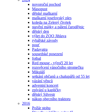
novoroční pochod
Masopust
dětské maškarní
maškarní josefovský ples
koleda na Zelený čtvrtek
stavění májky a pálení čarodějnic
dětský den
výlet do ZOO Jihlava
rybářské závody
pouť
Padayatra
sousedské posezení
fotbal
Red mouse - výročí 20 let
rozsvěcení vánočního stromečku
Mikuláš
setkání občanů a chalupářů od 55 let
vázání věnců
adventní koncert
zpívání u kapličky
dětský Silvestr
nákup obecního traktoru
2016
Požár stohu