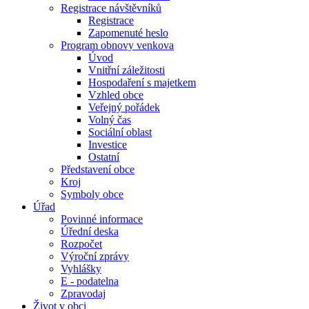
Registrace návštěvníků
Registrace
Zapomenuté heslo
Program obnovy venkova
Úvod
Vnitřní záležitosti
Hospodaření s majetkem
Vzhled obce
Veřejný pořádek
Volný čas
Sociální oblast
Investice
Ostatní
Představení obce
Kroj
Symboly obce
Úřad
Povinné informace
Úřední deska
Rozpočet
Výroční zprávy
Vyhlášky
E - podatelna
Zpravodaj
Život v obci