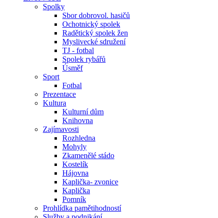
Spolky
Sbor dobrovol. hasičů
Ochotnický spolek
Radětický spolek žen
Myslivecké sdružení
TJ - fotbal
Spolek rybářů
Úsměf
Sport
Fotbal
Prezentace
Kultura
Kulturní dům
Knihovna
Zajímavosti
Rozhledna
Mohyly
Zkamenělé stádo
Kostelík
Hájovna
Kaplička- zvonice
Kaplička
Pomník
Prohlídka pamětihodností
Služby a podnikání