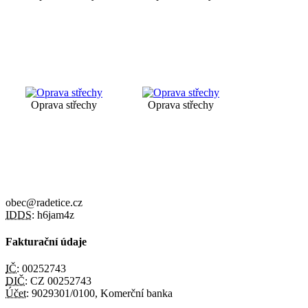
Oprava střechy
Oprava střechy
obec@radetice.cz
IDDS:
h6jam4z
Fakturační údaje
IČ:
00252743
DIČ:
CZ 00252743
Účet:
9029301/0100, Komerční banka