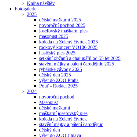
Kniha návštěv
Fotogalerie
2025
dětské maškarní 2025
novoroční pochod 2025
josefovský maškarní ples
masopust 2025
koleda na Zelený čtvrtek 2025
rockový koncert VO106 2025
hasičský ples 2025
setkání občanů a chalupářů od 55 let 2025
stavění májky a pálení čarodějnic 2025
rybářské závody 2025
dětský den 2025
výlet do ZOO Praha
Pouť - Rodáci 2025
2024
novoroční pochod
Masopust
dětské maškarní
maškarní josefovský ples
koleda na Zelený čtvrtek
stavění májky a pálení čarodějnic
dětský den
výlet do ZOO Jihlava