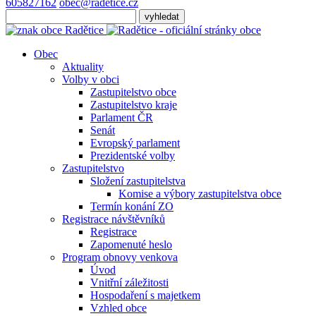
605827162
obec@radetice.cz
Obec
Aktuality
Volby v obci
Zastupitelstvo obce
Zastupitelstvo kraje
Parlament ČR
Senát
Evropský parlament
Prezidentské volby
Zastupitelstvo
Složení zastupitelstva
Komise a výbory zastupitelstva obce
Termín konání ZO
Registrace návštěvníků
Registrace
Zapomenuté heslo
Program obnovy venkova
Úvod
Vnitřní záležitosti
Hospodaření s majetkem
Vzhled obce