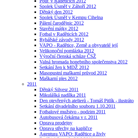
Pouť v Raděticích 2012
Spolek Úsměf v Záhoří 2012
Dětský den 2012
Spolek Úsměf v Kempu Cihelna
Pálení čarodějnic 2012
Stavění májky 2012
Fotbal v Raděticích 2012
Rybářské závody 2012
VAPO - Radětice, Země a obyvatelé její
Velikonoční pomlázka 2012
Výroční členská schůze ČSŽ
Valná hromada honebního společenstva 2012
Setkání žen k MDŽ 2012
Masopustní maškarní průvod 2012
Maškarní ples 2012
2011
Dětský Silvesr 2011
Mikulášká nadílka 2011
Den otevřených atelierů - Tomáš Pitlík - ilustráto
Setkání divadelního souboru 1.10.2011
Fotbalové mužstvo - podzim 2011
Autobusová čekárna v r. 2011
Oprava prodejny
Oprava střechy na kapličce
Agentura VAPO: Radětice a živly