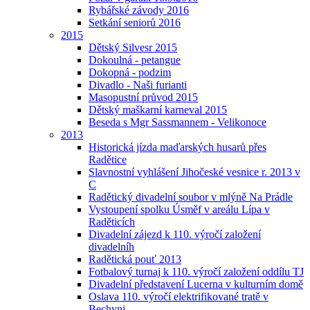
Rybářské závody 2016
Setkání seniorů 2016
2015
Dětský Silvesr 2015
Dokoulná - petangue
Dokopná - podzim
Divadlo - Naši furianti
Masopustní průvod 2015
Dětský maškarní karneval 2015
Beseda s Mgr Sassmannem - Velikonoce
2013
Historická jízda maďarských husarů přes
Radětice
Slavnostní vyhlášení Jihočeské vesnice r. 2013 v
C
Radětický divadelní soubor v mlýně Na Prádle
Vystoupení spolku Úsměf v areálu Lípa v
Raděticích
Divadelní zájezd k 110. výročí založení
divadelníh
Radětická pouť 2013
Fotbalový turnaj k 110. výročí založení oddílu TJ
Divadelní představení Lucerna v kulturním domě
Oslava 110. výročí elektrifikované tratě v
Bechyni