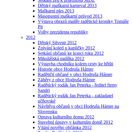
Setkání žen k příležitosti MDŽ
Dětský maškarní karneval 2013
Maškarní ples 2013
Masopustní maškarní průvod 2013
Výstava obrazů malíře radětické kroniky Tomáše
Pit
Volby prezidenta republiky
2012
Dětský Silvestr 2012
Zpívání koled u kapličky 2012
Setkání občanů ke konci roku 2012
Mikulášská nadílka 2012
Výstavba chodníku kolem cesty ke hřišti
Historie obce Hodruša Hámre
Radětičtí občané v obci Hodruša Hámre
Záběry z obce Hodruša Hámre
Radětický rodák Jan Peterka - ředitel firmy
Sandri
Radětický rodák Jan Peterka - zakladatel
učňovské
Návštěva občanů v obci Hodruša Hámre na
Slovensku
Oprava kulturního domu 2012
Stavební úpravy v kulturním domě 2012
Vítání nového občánka 2012