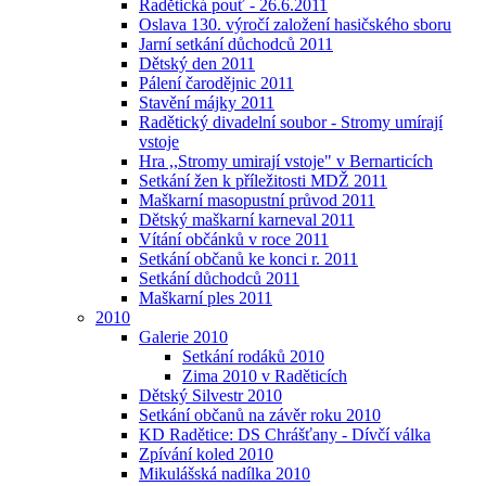
Radětická pouť - 26.6.2011
Oslava 130. výročí založení hasičského sboru
Jarní setkání důchodců 2011
Dětský den 2011
Pálení čarodějnic 2011
Stavění májky 2011
Radětický divadelní soubor - Stromy umírají
vstoje
Hra ,,Stromy umirají vstoje" v Bernarticích
Setkání žen k příležitosti MDŽ 2011
Maškarní masopustní průvod 2011
Dětský maškarní karneval 2011
Vítání občánků v roce 2011
Setkání občanů ke konci r. 2011
Setkání důchodců 2011
Maškarní ples 2011
2010
Galerie 2010
Setkání rodáků 2010
Zima 2010 v Raděticích
Dětský Silvestr 2010
Setkání občanů na závěr roku 2010
KD Radětice: DS Chrášťany - Dívčí válka
Zpívání koled 2010
Mikulášská nadílka 2010