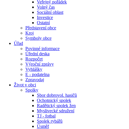
Veřejný pořádek
Volný čas
Sociální oblast
Investice
Ostatní
Představení obce
Kroj
Symboly obce
Úřad
Povinné informace
Úřední deska
Rozpočet
Výroční zprávy
Vyhlášky
E - podatelna
Zpravodaj
Život v obci
Spolky
Sbor dobrovol. hasičů
Ochotnický spolek
Radětický spolek žen
Myslivecké sdružení
TJ - fotbal
Spolek rybářů
Úsměf