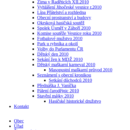
Zima v Raděticích XII.2010
Vyhlášení Jihočeské vesnice r.2010
Lípa Přátelství a rozhledna
Obecní prostranství a budovy
Okrsková hasičská soutěž
Spolek Úsměf v Záhoří 2010
Komise soutěže Vesnice roku 2010
Fotbalové mužstvo 2010
Park u rybníka a okolí
Volby do Parlamentu ČR
Dětský den 2010
Sekání žen k MDŽ 2010
Dětský maškarní karneval 2010
Masopustní maškarní průvod 2010
Seznámení s obecní kronikou
Setkání důchodců 2010
Přednáška J. Vaníčka
Pálení čarodějnic 2010
Stavění májky 2010
Hasičské historické družstvo
Kontakt
Obec
Úřad