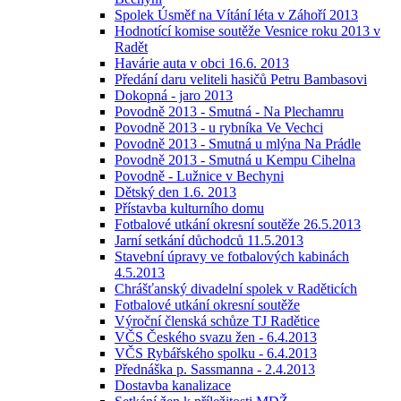
Spolek Úsměf na Vítání léta v Záhoří 2013
Hodnotící komise soutěže Vesnice roku 2013 v
Radět
Havárie auta v obci 16.6. 2013
Předání daru veliteli hasičů Petru Bambasovi
Dokopná - jaro 2013
Povodně 2013 - Smutná - Na Plechamru
Povodně 2013 - u rybníka Ve Vechci
Povodně 2013 - Smutná u mlýna Na Prádle
Povodně 2013 - Smutná u Kempu Cihelna
Povodně - Lužnice v Bechyni
Dětský den 1.6. 2013
Přístavba kulturního domu
Fotbalové utkání okresní soutěže 26.5.2013
Jarní setkání důchodců 11.5.2013
Stavební úpravy ve fotbalových kabinách
4.5.2013
Chrášťanský divadelní spolek v Raděticích
Fotbalové utkání okresní soutěže
Výroční členská schůze TJ Radětice
VČS Českého svazu žen - 6.4.2013
VČS Rybářského spolku - 6.4.2013
Přednáška p. Sassmanna - 2.4.2013
Dostavba kanalizace