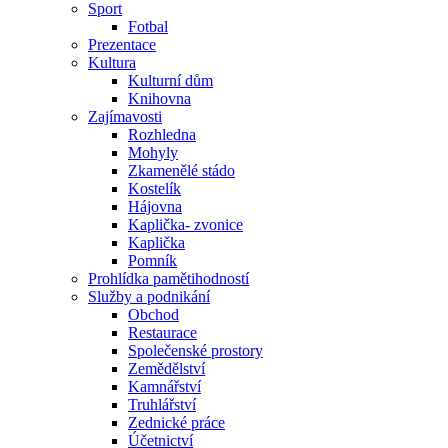
Sport
Fotbal
Prezentace
Kultura
Kulturní dům
Knihovna
Zajímavosti
Rozhledna
Mohyly
Zkamenělé stádo
Kostelík
Hájovna
Kaplička- zvonice
Kaplička
Pomník
Prohlídka pamětihodností
Služby a podnikání
Obchod
Restaurace
Společenské prostory
Zemědělství
Kamnářství
Truhlářství
Zednické práce
Účetnictví