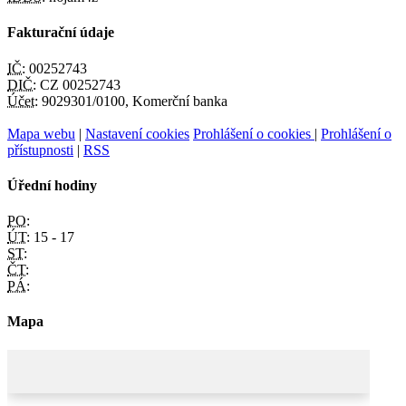
Fakturační údaje
IČ:
00252743
DIČ:
CZ 00252743
Účet:
9029301/0100, Komerční banka
Mapa webu
|
Nastavení cookies
Prohlášení o cookies
|
Prohlášení o
přístupnosti
|
RSS
Úřední hodiny
PO:
ÚT:
15 - 17
ST:
ČT:
PÁ:
Mapa