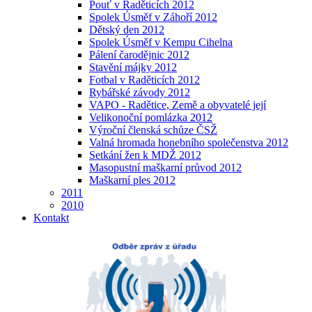
Pouť v Raděticích 2012
Spolek Úsměf v Záhoří 2012
Dětský den 2012
Spolek Úsměf v Kempu Cihelna
Pálení čarodějnic 2012
Stavění májky 2012
Fotbal v Raděticích 2012
Rybářské závody 2012
VAPO - Radětice, Země a obyvatelé její
Velikonoční pomlázka 2012
Výroční členská schůze ČSŽ
Valná hromada honebního společenstva 2012
Setkání žen k MDŽ 2012
Masopustní maškarní průvod 2012
Maškarní ples 2012
2011
2010
Kontakt