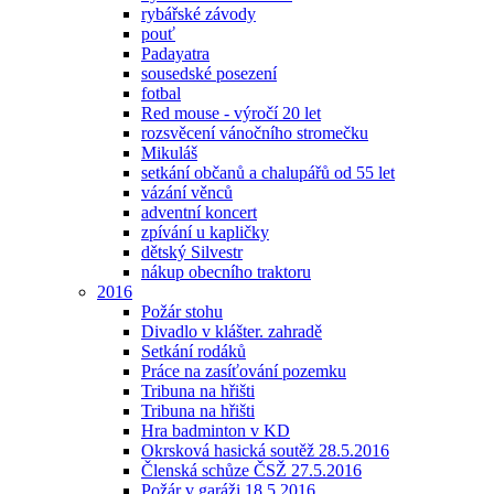
rybářské závody
pouť
Padayatra
sousedské posezení
fotbal
Red mouse - výročí 20 let
rozsvěcení vánočního stromečku
Mikuláš
setkání občanů a chalupářů od 55 let
vázání věnců
adventní koncert
zpívání u kapličky
dětský Silvestr
nákup obecního traktoru
2016
Požár stohu
Divadlo v klášter. zahradě
Setkání rodáků
Práce na zasíťování pozemku
Tribuna na hřišti
Tribuna na hřišti
Hra badminton v KD
Okrsková hasická soutěž 28.5.2016
Členská schůze ČSŽ 27.5.2016
Požár v garáži 18.5.2016