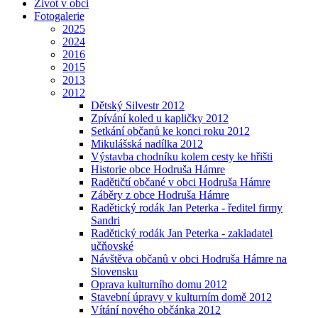
Život v obci
Fotogalerie
2025
2024
2016
2015
2013
2012
Dětský Silvestr 2012
Zpívání koled u kapličky 2012
Setkání občanů ke konci roku 2012
Mikulášská nadílka 2012
Výstavba chodníku kolem cesty ke hřišti
Historie obce Hodruša Hámre
Radětičtí občané v obci Hodruša Hámre
Záběry z obce Hodruša Hámre
Radětický rodák Jan Peterka - ředitel firmy
Sandri
Radětický rodák Jan Peterka - zakladatel
učňovské
Návštěva občanů v obci Hodruša Hámre na
Slovensku
Oprava kulturního domu 2012
Stavební úpravy v kulturním domě 2012
Vítání nového občánka 2012