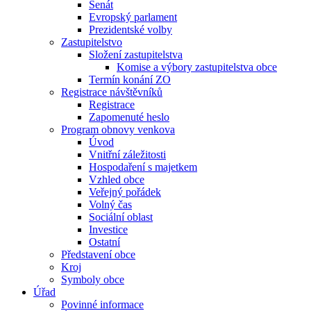
Senát
Evropský parlament
Prezidentské volby
Zastupitelstvo
Složení zastupitelstva
Komise a výbory zastupitelstva obce
Termín konání ZO
Registrace návštěvníků
Registrace
Zapomenuté heslo
Program obnovy venkova
Úvod
Vnitřní záležitosti
Hospodaření s majetkem
Vzhled obce
Veřejný pořádek
Volný čas
Sociální oblast
Investice
Ostatní
Představení obce
Kroj
Symboly obce
Úřad
Povinné informace