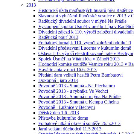
2013
Historická jízda maďarských husarů přes Radětice
Slavnostní vyhlášení Jihočeské vesnice r. 2013 v 
Radětický divadelní soubor v mlýně Na Prádle
Vystoupení spolku Úsměf v areálu Lípa v Raděticí
Divadelní zájezd k 110. výročí založení divadelníh
Radětická pouť 2013
Fotbalový turnaj k 110. výročí založení oddílu TJ
Divadelní představení Lucerna v kulturním domě
Oslava 110. výročí elektrifikované tratě v Bechyni
Spolek Úsměf na Vítání léta v Záhoří 2013
Hodnotící komise soutěže Vesnice roku 2013 v Ra
Havárie auta v obci 16.6. 2013
Předání daru veliteli hasičů Petru Bambasovi
Dokopná - jaro 2013
Povodně 2013 - Smutná - Na Plechamru
Povodně 2013 - u rybníka Ve Vechci
Povodně 2013 - Smutná u mlýna Na Prádle
Povodně 2013 - Smutná u Kempu Cihelna
Povodně - Lužnice v Bechyni
Dětský den 1.6. 2013
Přístavba kulturního domu
Fotbalové utkání okresní soutěže 26.5.2013
Jarní setkání důchodců 11.5.2013