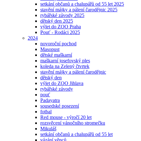
setkání občanů a chalupářů od 55 let 2025
stavění májky a pálení čarodějnic 2025
rybářské závody 2025
dětský den 2025
výlet do ZOO Praha
Pouť - Rodáci 2025
2024
novoroční pochod
Masopust
dětské maškarní
maškarní josefovský ples
koleda na Zelený čtvrtek
stavění májky a pálení čarodějnic
dětský den
výlet do ZOO Jihlava
rybářské závody
pouť
Padayatra
sousedské posezení
fotbal
Red mouse - výročí 20 let
rozsvěcení vánočního stromečku
Mikuláš
setkání občanů a chalupářů od 55 let
vázání věnců