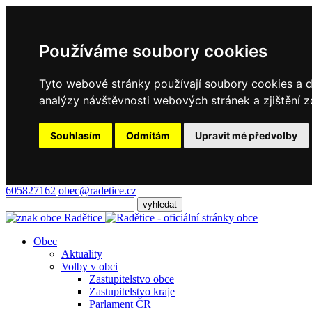
Používáme soubory cookies
Tyto webové stránky používají soubory cookies a da
analýzy návštěvnosti webových stránek a zjištění z
Souhlasím
Odmítám
Upravit mé předvolby
605827162
obec@radetice.cz
Obec
Aktuality
Volby v obci
Zastupitelstvo obce
Zastupitelstvo kraje
Parlament ČR