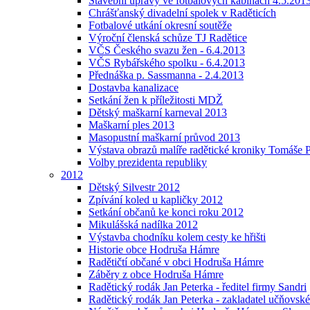
Stavební úpravy ve fotbalových kabinách 4.5.201
Chrášťanský divadelní spolek v Raděticích
Fotbalové utkání okresní soutěže
Výroční členská schůze TJ Radětice
VČS Českého svazu žen - 6.4.2013
VČS Rybářského spolku - 6.4.2013
Přednáška p. Sassmanna - 2.4.2013
Dostavba kanalizace
Setkání žen k příležitosti MDŽ
Dětský maškarní karneval 2013
Maškarní ples 2013
Masopustní maškarní průvod 2013
Výstava obrazů malíře radětické kroniky Tomáše P
Volby prezidenta republiky
2012
Dětský Silvestr 2012
Zpívání koled u kapličky 2012
Setkání občanů ke konci roku 2012
Mikulášská nadílka 2012
Výstavba chodníku kolem cesty ke hřišti
Historie obce Hodruša Hámre
Radětičtí občané v obci Hodruša Hámre
Záběry z obce Hodruša Hámre
Radětický rodák Jan Peterka - ředitel firmy Sandri
Radětický rodák Jan Peterka - zakladatel učňovské