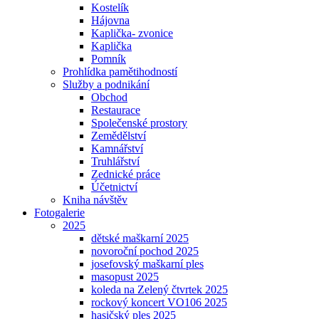
Kostelík
Hájovna
Kaplička- zvonice
Kaplička
Pomník
Prohlídka pamětihodností
Služby a podnikání
Obchod
Restaurace
Společenské prostory
Zemědělství
Kamnářství
Truhlářství
Zednické práce
Účetnictví
Kniha návštěv
Fotogalerie
2025
dětské maškarní 2025
novoroční pochod 2025
josefovský maškarní ples
masopust 2025
koleda na Zelený čtvrtek 2025
rockový koncert VO106 2025
hasičský ples 2025