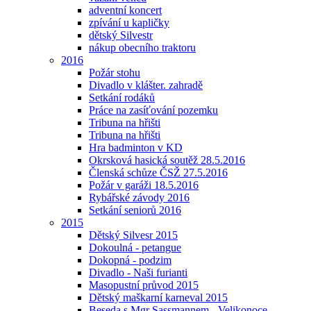
adventní koncert
zpívání u kapličky
dětský Silvestr
nákup obecního traktoru
2016
Požár stohu
Divadlo v klášter. zahradě
Setkání rodáků
Práce na zasíťování pozemku
Tribuna na hřišti
Tribuna na hřišti
Hra badminton v KD
Okrsková hasická soutěž 28.5.2016
Členská schůze ČSŽ 27.5.2016
Požár v garáži 18.5.2016
Rybářské závody 2016
Setkání seniorů 2016
2015
Dětský Silvesr 2015
Dokoulná - petangue
Dokopná - podzim
Divadlo - Naši furianti
Masopustní průvod 2015
Dětský maškarní karneval 2015
Beseda s Mgr Sassmannem - Velikonoce