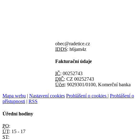
obec@radetice.cz
IDDS:
h6jam4z
Fakturační údaje
IČ:
00252743
DIČ:
CZ 00252743
Účet:
9029301/0100, Komerční banka
Mapa webu
|
Nastavení cookies
Prohlášení o cookies
|
Prohlášení o
přístupnosti
|
RSS
Úřední hodiny
PO:
ÚT:
15 - 17
ST: