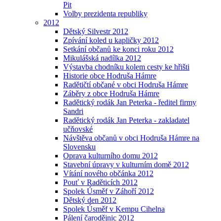
Pit
Volby prezidenta republiky
2012
Dětský Silvestr 2012
Zpívání koled u kapličky 2012
Setkání občanů ke konci roku 2012
Mikulášská nadílka 2012
Výstavba chodníku kolem cesty ke hřišti
Historie obce Hodruša Hámre
Radětičtí občané v obci Hodruša Hámre
Záběry z obce Hodruša Hámre
Radětický rodák Jan Peterka - ředitel firmy
Sandri
Radětický rodák Jan Peterka - zakladatel
učňovské
Návštěva občanů v obci Hodruša Hámre na
Slovensku
Oprava kulturního domu 2012
Stavební úpravy v kulturním domě 2012
Vítání nového občánka 2012
Pouť v Raděticích 2012
Spolek Úsměf v Záhoří 2012
Dětský den 2012
Spolek Úsměf v Kempu Cihelna
Pálení čarodějnic 2012