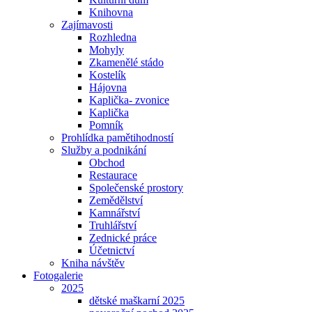
Knihovna
Zajímavosti
Rozhledna
Mohyly
Zkamenělé stádo
Kostelík
Hájovna
Kaplička- zvonice
Kaplička
Pomník
Prohlídka pamětihodností
Služby a podnikání
Obchod
Restaurace
Společenské prostory
Zemědělství
Kamnářství
Truhlářství
Zednické práce
Účetnictví
Kniha návštěv
Fotogalerie
2025
dětské maškarní 2025