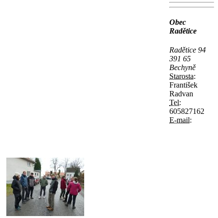
Obec
Radětice
Radětice 94
391 65
Bechyně
Starosta:
František
Radvan
Tel:
605827162
E-mail: