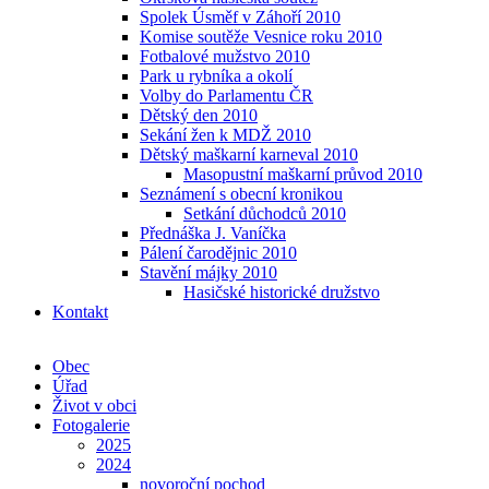
Spolek Úsměf v Záhoří 2010
Komise soutěže Vesnice roku 2010
Fotbalové mužstvo 2010
Park u rybníka a okolí
Volby do Parlamentu ČR
Dětský den 2010
Sekání žen k MDŽ 2010
Dětský maškarní karneval 2010
Masopustní maškarní průvod 2010
Seznámení s obecní kronikou
Setkání důchodců 2010
Přednáška J. Vaníčka
Pálení čarodějnic 2010
Stavění májky 2010
Hasičské historické družstvo
Kontakt
Obec
Úřad
Život v obci
Fotogalerie
2025
2024
novoroční pochod