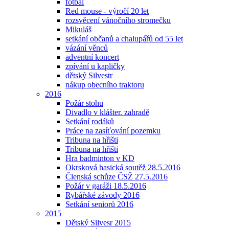
fotbal
Red mouse - výročí 20 let
rozsvěcení vánočního stromečku
Mikuláš
setkání občanů a chalupářů od 55 let
vázání věnců
adventní koncert
zpívání u kapličky
dětský Silvestr
nákup obecního traktoru
2016
Požár stohu
Divadlo v klášter. zahradě
Setkání rodáků
Práce na zasíťování pozemku
Tribuna na hřišti
Tribuna na hřišti
Hra badminton v KD
Okrsková hasická soutěž 28.5.2016
Členská schůze ČSŽ 27.5.2016
Požár v garáži 18.5.2016
Rybářské závody 2016
Setkání seniorů 2016
2015
Dětský Silvesr 2015