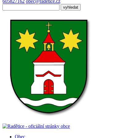
605827162
obec@radetice.cz
Obec