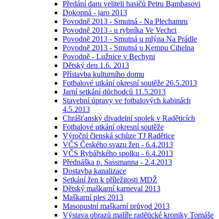
Předání daru veliteli hasičů Petru Bambasovi
Dokopná - jaro 2013
Povodně 2013 - Smutná - Na Plechamru
Povodně 2013 - u rybníka Ve Vechci
Povodně 2013 - Smutná u mlýna Na Prádle
Povodně 2013 - Smutná u Kempu Cihelna
Povodně - Lužnice v Bechyni
Dětský den 1.6. 2013
Přístavba kulturního domu
Fotbalové utkání okresní soutěže 26.5.2013
Jarní setkání důchodců 11.5.2013
Stavební úpravy ve fotbalových kabinách
4.5.2013
Chrášťanský divadelní spolek v Raděticích
Fotbalové utkání okresní soutěže
Výroční členská schůze TJ Radětice
VČS Českého svazu žen - 6.4.2013
VČS Rybářského spolku - 6.4.2013
Přednáška p. Sassmanna - 2.4.2013
Dostavba kanalizace
Setkání žen k příležitosti MDŽ
Dětský maškarní karneval 2013
Maškarní ples 2013
Masopustní maškarní průvod 2013
Výstava obrazů malíře radětické kroniky Tomáše