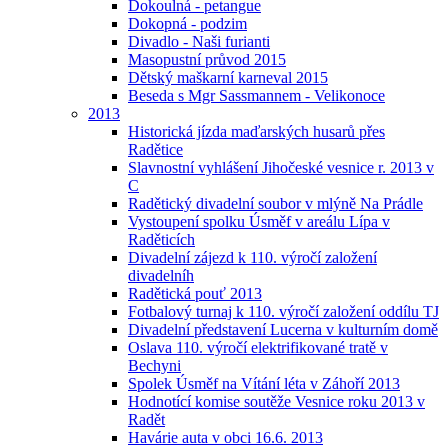
Dokoulná - petangue
Dokopná - podzim
Divadlo - Naši furianti
Masopustní průvod 2015
Dětský maškarní karneval 2015
Beseda s Mgr Sassmannem - Velikonoce
2013
Historická jízda maďarských husarů přes
Radětice
Slavnostní vyhlášení Jihočeské vesnice r. 2013 v
C
Radětický divadelní soubor v mlýně Na Prádle
Vystoupení spolku Úsměf v areálu Lípa v
Raděticích
Divadelní zájezd k 110. výročí založení
divadelníh
Radětická pouť 2013
Fotbalový turnaj k 110. výročí založení oddílu TJ
Divadelní představení Lucerna v kulturním domě
Oslava 110. výročí elektrifikované tratě v
Bechyni
Spolek Úsměf na Vítání léta v Záhoří 2013
Hodnotící komise soutěže Vesnice roku 2013 v
Radět
Havárie auta v obci 16.6. 2013