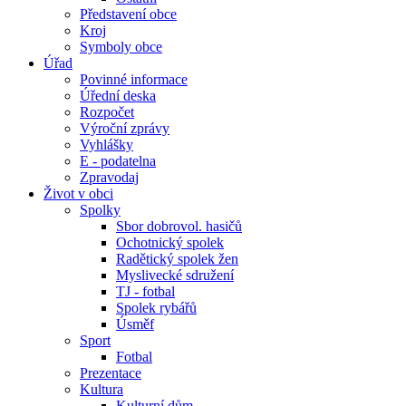
Představení obce
Kroj
Symboly obce
Úřad
Povinné informace
Úřední deska
Rozpočet
Výroční zprávy
Vyhlášky
E - podatelna
Zpravodaj
Život v obci
Spolky
Sbor dobrovol. hasičů
Ochotnický spolek
Radětický spolek žen
Myslivecké sdružení
TJ - fotbal
Spolek rybářů
Úsměf
Sport
Fotbal
Prezentace
Kultura
Kulturní dům