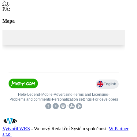
ČT:
PÁ:
Mapa
Vytvořil WRS
- Webový Redakční Systém společnosti
W Partner
s.r.o.