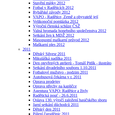
Stavění májky 2012
Fotbal v Raděticích 2012
Rybářské závody 2012
VAPO - Radětice, Země a obyvatelé její
Velikonoční pomlázka 2012
Výroční členská schůze ČSŽ
Valná hromada honebního společenstva 2012
Setkání žen k MDŽ 2012
Masopustní maškarní průvod 2012
Maškarní ples 2012
2011
Dětský Silvesr 2011
Mikulášká nadílka 2011
Den otevřených atelierů - Tomáš Pitlík - ilustráto
Setkání divadelního souboru 1.10.2011
Fotbalové mužstvo - podzim 2011
Autobusová čekárna v r. 2011
Oprava prodejny
Oprava střechy na kapličce
Agentura VAPO: Radětice a živly
Radětická pouť - 26.6.2011
Oslava 130. výročí založení hasičského sboru
Jarní setkání důchodců 2011
Dětský den 2011
Pálení čarodějnic 2011