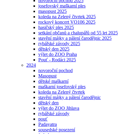
novoroční pochod 2025
josefovský maškarní ples
masopust 2025
koleda na Zelený čtvrtek 2025
rockový koncert VO106 2025
hasičský ples 2025
setkání občanů a chalupářů od 55 let 2025
stavění májky a pálení čarodějnic 2025
rybářské závody 2025
dětský den 2025
výlet do ZOO Praha
Pouť - Rodáci 2025
2024
novoroční pochod
Masopust
dětské maškarní
maškarní josefovský ples
koleda na Zelený čtvrtek
stavění májky a pálení čarodějnic
dětský den
výlet do ZOO Jihlava
rybářské závody
pouť
Padayatra
sousedské posezení