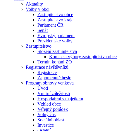
Aktuality
Volby v obci
Zastupitelstvo obce
Zastupitelstvo kraje
Parlament ČR
Senát
Evropský parlament
Prezidentské volby
Zastupitelstvo
Složení zastupitelstva
Komise a výbory zastupitelstva obce
Termín konání ZO
Registrace návštěvníků
Registrace
Zapomenuté heslo
Program obnovy venkova
Úvod
Vnitřní záležitosti
Hospodaření s majetkem
Vzhled obce
Veřejný pořádek
Volný čas
Sociální oblast
Investice
Ostatní