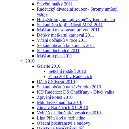
Stavění májky 2011
Radětický divadelní soubor - Stromy umírají
vstoje
Hra ,,Stromy umirají vstoje" v Bernarticích
Setkání žen k příležitosti MDŽ 2011
Maškarní masopustní průvod 2011
Dětský maškarní karneval 2011
Vítání občánků v roce 2011
Setkání občanů ke konci r. 2011
Setkání důchodců 2011
Maškarní ples 2011
2010
Galerie 2010
Setkání rodáků 2010
Zima 2010 v Raděticích
Dětský Silvestr 2010
Setkání občanů na závěr roku 2010
KD Radětice: DS Chrášťany - Dívčí válka
Zpívání koled 2010
Mikulášská nadílka 2010
Zima v Raděticích XII.2010
Vyhlášení Jihočeské vesnice r.2010
Lípa Přátelství a rozhledna
Obecní prostranství a budovy
Okrsková hasičská soutěž