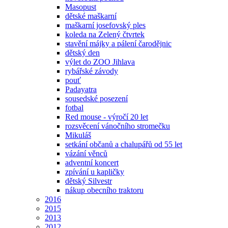
Masopust
dětské maškarní
maškarní josefovský ples
koleda na Zelený čtvrtek
stavění májky a pálení čarodějnic
dětský den
výlet do ZOO Jihlava
rybářské závody
pouť
Padayatra
sousedské posezení
fotbal
Red mouse - výročí 20 let
rozsvěcení vánočního stromečku
Mikuláš
setkání občanů a chalupářů od 55 let
vázání věnců
adventní koncert
zpívání u kapličky
dětský Silvestr
nákup obecního traktoru
2016
2015
2013
2012