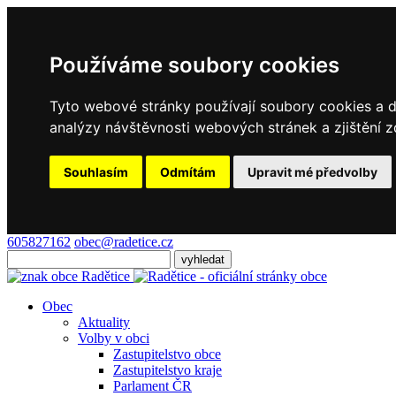
Používáme soubory cookies
Tyto webové stránky používají soubory cookies a da
analýzy návštěvnosti webových stránek a zjištění z
Souhlasím
Odmítám
Upravit mé předvolby
605827162
obec@radetice.cz
Obec
Aktuality
Volby v obci
Zastupitelstvo obce
Zastupitelstvo kraje
Parlament ČR