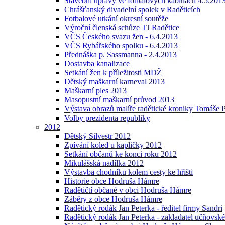
Stavební úpravy ve fotbalových kabinách 4.5.201
Chrášťanský divadelní spolek v Raděticích
Fotbalové utkání okresní soutěže
Výroční členská schůze TJ Radětice
VČS Českého svazu žen - 6.4.2013
VČS Rybářského spolku - 6.4.2013
Přednáška p. Sassmanna - 2.4.2013
Dostavba kanalizace
Setkání žen k příležitosti MDŽ
Dětský maškarní karneval 2013
Maškarní ples 2013
Masopustní maškarní průvod 2013
Výstava obrazů malíře radětické kroniky Tomáše P
Volby prezidenta republiky
2012
Dětský Silvestr 2012
Zpívání koled u kapličky 2012
Setkání občanů ke konci roku 2012
Mikulášská nadílka 2012
Výstavba chodníku kolem cesty ke hřišti
Historie obce Hodruša Hámre
Radětičtí občané v obci Hodruša Hámre
Záběry z obce Hodruša Hámre
Radětický rodák Jan Peterka - ředitel firmy Sandri
Radětický rodák Jan Peterka - zakladatel učňovské