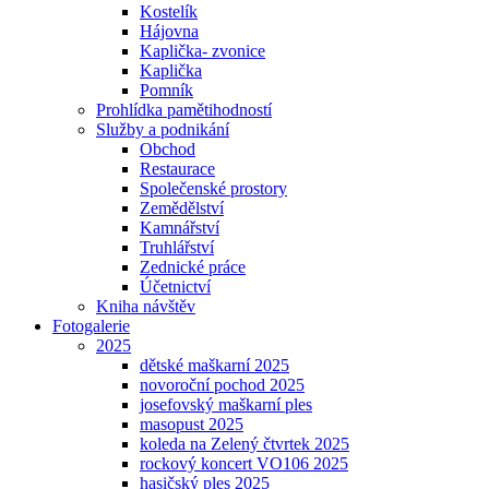
Kostelík
Hájovna
Kaplička- zvonice
Kaplička
Pomník
Prohlídka pamětihodností
Služby a podnikání
Obchod
Restaurace
Společenské prostory
Zemědělství
Kamnářství
Truhlářství
Zednické práce
Účetnictví
Kniha návštěv
Fotogalerie
2025
dětské maškarní 2025
novoroční pochod 2025
josefovský maškarní ples
masopust 2025
koleda na Zelený čtvrtek 2025
rockový koncert VO106 2025
hasičský ples 2025