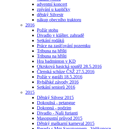
adventní koncert
zpívání u kapličky
dětský Silvestr
nákup obecního traktoru
2016
Požár stohu
Divadlo v klášter. zahradě
Setkání rodáků
Práce na zasíťování pozemku
Tribuna na hřišti
Tribuna na hřišti
Hra badminton v KD
Okrsková hasická soutěž 28.5.2016
Členská schůze ČSŽ 27.5.2016
Požár v garáži 18.5.2016
Rybářské závody 2016
Setkání seniorů 2016
2015
Dětský Silvesr 2015
Dokoulná - petangue
Dokopná - podzim
Divadlo - Naši furianti
Masopustní průvod 2015
Dětský maškarní karneval 2015
Beseda s Mgr Sassmannem - Velikonoce