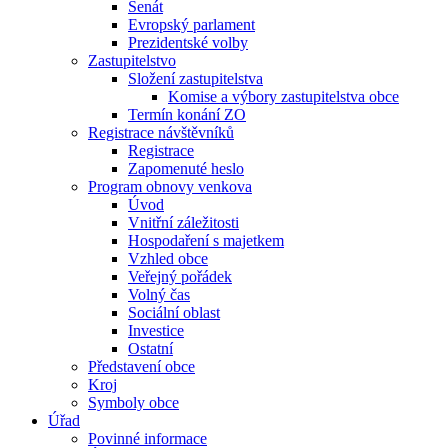
Senát
Evropský parlament
Prezidentské volby
Zastupitelstvo
Složení zastupitelstva
Komise a výbory zastupitelstva obce
Termín konání ZO
Registrace návštěvníků
Registrace
Zapomenuté heslo
Program obnovy venkova
Úvod
Vnitřní záležitosti
Hospodaření s majetkem
Vzhled obce
Veřejný pořádek
Volný čas
Sociální oblast
Investice
Ostatní
Představení obce
Kroj
Symboly obce
Úřad
Povinné informace