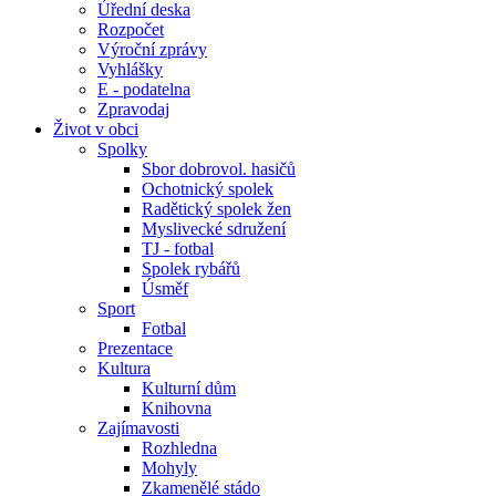
Úřední deska
Rozpočet
Výroční zprávy
Vyhlášky
E - podatelna
Zpravodaj
Život v obci
Spolky
Sbor dobrovol. hasičů
Ochotnický spolek
Radětický spolek žen
Myslivecké sdružení
TJ - fotbal
Spolek rybářů
Úsměf
Sport
Fotbal
Prezentace
Kultura
Kulturní dům
Knihovna
Zajímavosti
Rozhledna
Mohyly
Zkamenělé stádo