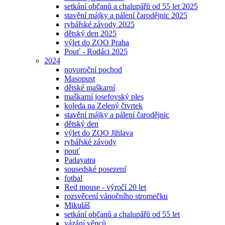
setkání občanů a chalupářů od 55 let 2025
stavění májky a pálení čarodějnic 2025
rybářské závody 2025
dětský den 2025
výlet do ZOO Praha
Pouť - Rodáci 2025
2024
novoroční pochod
Masopust
dětské maškarní
maškarní josefovský ples
koleda na Zelený čtvrtek
stavění májky a pálení čarodějnic
dětský den
výlet do ZOO Jihlava
rybářské závody
pouť
Padayatra
sousedské posezení
fotbal
Red mouse - výročí 20 let
rozsvěcení vánočního stromečku
Mikuláš
setkání občanů a chalupářů od 55 let
vázání věnců