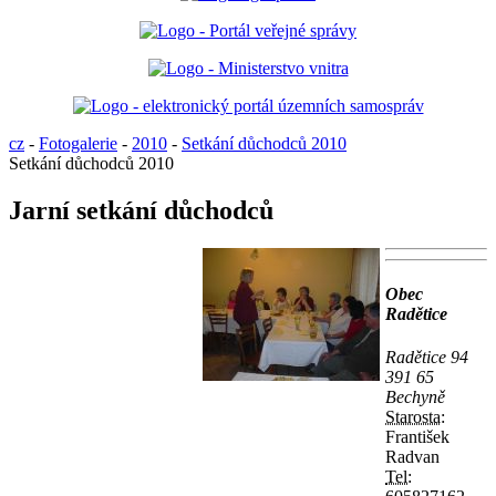
cz
-
Fotogalerie
-
2010
-
Setkání důchodců 2010
Setkání důchodců 2010
Jarní setkání důchodců
Obec
Radětice
Radětice 94
391 65
Bechyně
Starosta:
František
Radvan
Tel: