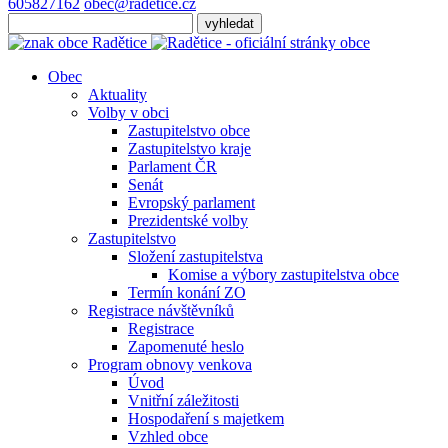
605827162
obec@radetice.cz
Obec
Aktuality
Volby v obci
Zastupitelstvo obce
Zastupitelstvo kraje
Parlament ČR
Senát
Evropský parlament
Prezidentské volby
Zastupitelstvo
Složení zastupitelstva
Komise a výbory zastupitelstva obce
Termín konání ZO
Registrace návštěvníků
Registrace
Zapomenuté heslo
Program obnovy venkova
Úvod
Vnitřní záležitosti
Hospodaření s majetkem
Vzhled obce