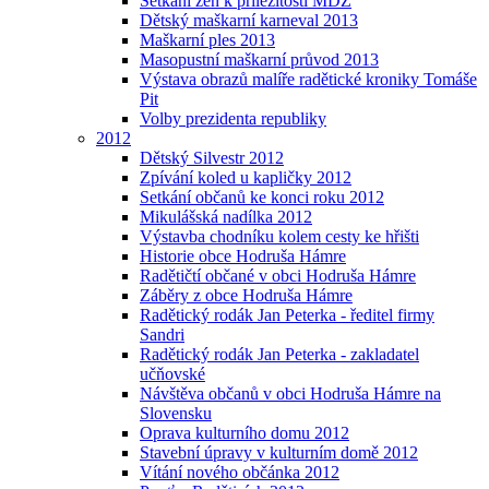
Setkání žen k příležitosti MDŽ
Dětský maškarní karneval 2013
Maškarní ples 2013
Masopustní maškarní průvod 2013
Výstava obrazů malíře radětické kroniky Tomáše
Pit
Volby prezidenta republiky
2012
Dětský Silvestr 2012
Zpívání koled u kapličky 2012
Setkání občanů ke konci roku 2012
Mikulášská nadílka 2012
Výstavba chodníku kolem cesty ke hřišti
Historie obce Hodruša Hámre
Radětičtí občané v obci Hodruša Hámre
Záběry z obce Hodruša Hámre
Radětický rodák Jan Peterka - ředitel firmy
Sandri
Radětický rodák Jan Peterka - zakladatel
učňovské
Návštěva občanů v obci Hodruša Hámre na
Slovensku
Oprava kulturního domu 2012
Stavební úpravy v kulturním domě 2012
Vítání nového občánka 2012