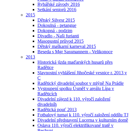
Rybářské závody 2016
Setkání seniorů 2016
2015
Dětský Silvesr 2015
Dokoulná - petangue
Dokopná - podzim
Divadlo - Naši furianti
Masopustní průvod 2015
Dětský maškarní karneval 2015
Beseda s Mgr Sassmannem - Velikonoce
2013
Historická jízda maďarských husarů přes
Radětice
Slavnostní vyhlášení Jihočeské vesnice r. 2013 v
C
Radětický divadelní soubor v mlýně Na Prádle
Vystoupení spolku Úsměf v areálu Lípa v
Raděticích
Divadelní zájezd k 110. výročí založení
divadelníh
Radětická pouť 2013
Fotbalový turnaj k 110. výročí založení oddílu TJ
Divadelní představení Lucerna v kulturním domě
Oslava 110. výročí elektrifikované tratě v
Bechyni