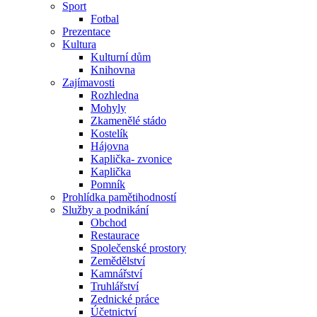
Sport
Fotbal
Prezentace
Kultura
Kulturní dům
Knihovna
Zajímavosti
Rozhledna
Mohyly
Zkamenělé stádo
Kostelík
Hájovna
Kaplička- zvonice
Kaplička
Pomník
Prohlídka pamětihodností
Služby a podnikání
Obchod
Restaurace
Společenské prostory
Zemědělství
Kamnářství
Truhlářství
Zednické práce
Účetnictví