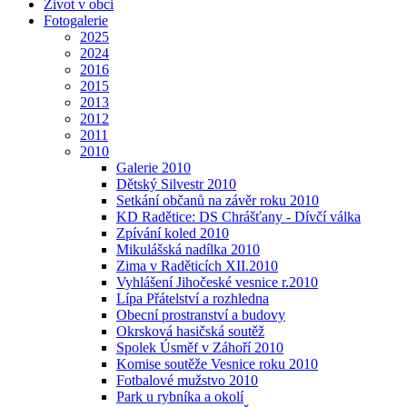
Život v obci
Fotogalerie
2025
2024
2016
2015
2013
2012
2011
2010
Galerie 2010
Dětský Silvestr 2010
Setkání občanů na závěr roku 2010
KD Radětice: DS Chrášťany - Dívčí válka
Zpívání koled 2010
Mikulášská nadílka 2010
Zima v Raděticích XII.2010
Vyhlášení Jihočeské vesnice r.2010
Lípa Přátelství a rozhledna
Obecní prostranství a budovy
Okrsková hasičská soutěž
Spolek Úsměf v Záhoří 2010
Komise soutěže Vesnice roku 2010
Fotbalové mužstvo 2010
Park u rybníka a okolí