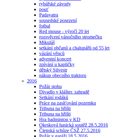
rybářské závody
pouť
Padayatra
sousedské posezení
fotbal
Red mouse - výročí 20 let
rozsvěcení vánočního stromečku
Mikuláš
setkání občanů a chalupářů od 55 let
vázání věnců
adventní koncert
zpívání u kapličky
dětský Silvestr
nákup obecního traktoru
2016
Požár stohu
Divadlo v klášter. zahradě
Setkání rodáků
Práce na zasíťování pozemku
Tribuna na hřišti
Tribuna na hřišti
Hra badminton v KD
Okrsková hasická soutěž 28.5.2016
Členská schůze ČSŽ 27.5.2016
Požár v garáži 18.5.2016