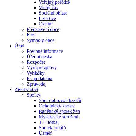
Veřejný pořádek
Volný čas
Sociální oblast
Investice
Ostatní
Představení obce
Kroj
Symboly obce
Úřad
Povinné informace
Úřední deska
Rozpočet
Výroční zprávy
Vyhlášky
E - podatelna
Zpravodaj
Život v obci
Spolky
Sbor dobrovol. hasičů
Ochotnický spolek
Radětický spolek žen
Myslivecké sdružení
TJ - fotbal
Spolek rybářů
Úsměf