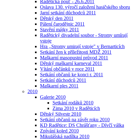
Radětická pouť - 26.6.2011
Oslava 130. výročí založení hasičského sboru
Jarní setkání důchodců 2011
Dětský den 2011
Pálení čarodějnic 2011
Stavění májky 2011
Radětický divadelní soubor - Stromy umírají
vstoje
Hra ,,Stromy umirají vstoje" v Bernarticích
Setkání žen k příležitosti MDŽ 2011
Maškarní masopustní průvod 2011
Dětský maškarní karneval 2011
Vítání občánků v roce 2011
Setkání občanů ke konci r. 2011
Setkání důchodců 2011
Maškarní ples 2011
2010
Galerie 2010
Setkání rodáků 2010
Zima 2010 v Raděticích
Dětský Silvestr 2010
Setkání občanů na závěr roku 2010
KD Radětice: DS Chrášťany - Dívčí válka
Zpívání koled 2010
Mikulášská nadílka 2010