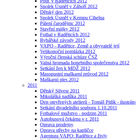
Pouť v Raděticích 2012
Spolek Úsměf v Záhoří 2012
Dětský den 2012
Spolek Úsměf v Kempu Cihelna
Pálení čarodějnic 2012
Stavění májky 2012
Fotbal v Raděticích 2012
Rybářské závody 2012
VAPO - Radětice, Země a obyvatelé její
Velikonoční pomlázka 2012
Výroční členská schůze ČSŽ
Valná hromada honebního společenstva 2012
Setkání žen k MDŽ 2012
Masopustní maškarní průvod 2012
Maškarní ples 2012
2011
Dětský Silvesr 2011
Mikulášká nadílka 2011
Den otevřených atelierů - Tomáš Pitlík - ilustráto
Setkání divadelního souboru 1.10.2011
Fotbalové mužstvo - podzim 2011
Autobusová čekárna v r. 2011
Oprava prodejny
Oprava střechy na kapličce
Agentura VAPO: Radětice a živly