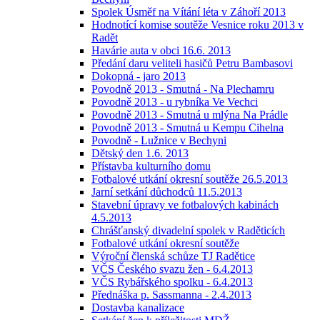
Spolek Úsměf na Vítání léta v Záhoří 2013
Hodnotící komise soutěže Vesnice roku 2013 v
Radět
Havárie auta v obci 16.6. 2013
Předání daru veliteli hasičů Petru Bambasovi
Dokopná - jaro 2013
Povodně 2013 - Smutná - Na Plechamru
Povodně 2013 - u rybníka Ve Vechci
Povodně 2013 - Smutná u mlýna Na Prádle
Povodně 2013 - Smutná u Kempu Cihelna
Povodně - Lužnice v Bechyni
Dětský den 1.6. 2013
Přístavba kulturního domu
Fotbalové utkání okresní soutěže 26.5.2013
Jarní setkání důchodců 11.5.2013
Stavební úpravy ve fotbalových kabinách
4.5.2013
Chrášťanský divadelní spolek v Raděticích
Fotbalové utkání okresní soutěže
Výroční členská schůze TJ Radětice
VČS Českého svazu žen - 6.4.2013
VČS Rybářského spolku - 6.4.2013
Přednáška p. Sassmanna - 2.4.2013
Dostavba kanalizace