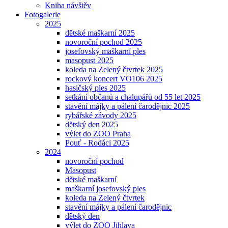
Kniha návštěv
Fotogalerie
2025
dětské maškarní 2025
novoroční pochod 2025
josefovský maškarní ples
masopust 2025
koleda na Zelený čtvrtek 2025
rockový koncert VO106 2025
hasičský ples 2025
setkání občanů a chalupářů od 55 let 2025
stavění májky a pálení čarodějnic 2025
rybářské závody 2025
dětský den 2025
výlet do ZOO Praha
Pouť - Rodáci 2025
2024
novoroční pochod
Masopust
dětské maškarní
maškarní josefovský ples
koleda na Zelený čtvrtek
stavění májky a pálení čarodějnic
dětský den
výlet do ZOO Jihlava