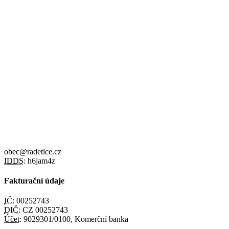
obec@radetice.cz
IDDS:
h6jam4z
Fakturační údaje
IČ:
00252743
DIČ:
CZ 00252743
Účet:
9029301/0100, Komerční banka