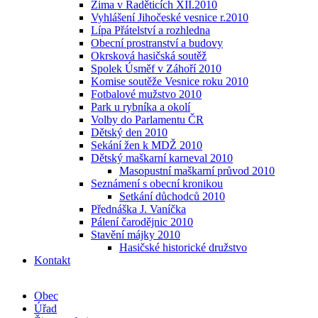
Zima v Raděticích XII.2010
Vyhlášení Jihočeské vesnice r.2010
Lípa Přátelství a rozhledna
Obecní prostranství a budovy
Okrsková hasičská soutěž
Spolek Úsměf v Záhoří 2010
Komise soutěže Vesnice roku 2010
Fotbalové mužstvo 2010
Park u rybníka a okolí
Volby do Parlamentu ČR
Dětský den 2010
Sekání žen k MDŽ 2010
Dětský maškarní karneval 2010
Masopustní maškarní průvod 2010
Seznámení s obecní kronikou
Setkání důchodců 2010
Přednáška J. Vaníčka
Pálení čarodějnic 2010
Stavění májky 2010
Hasičské historické družstvo
Kontakt
Obec
Úřad