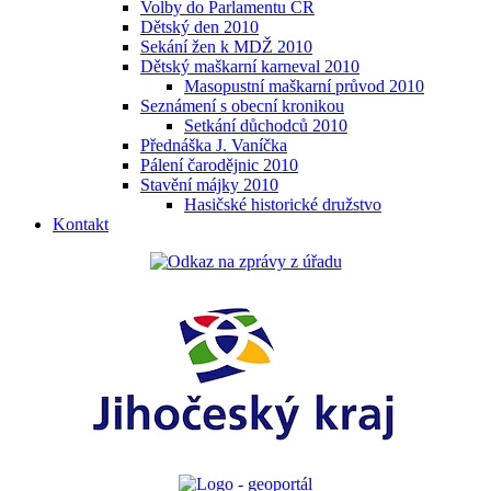
Volby do Parlamentu ČR
Dětský den 2010
Sekání žen k MDŽ 2010
Dětský maškarní karneval 2010
Masopustní maškarní průvod 2010
Seznámení s obecní kronikou
Setkání důchodců 2010
Přednáška J. Vaníčka
Pálení čarodějnic 2010
Stavění májky 2010
Hasičské historické družstvo
Kontakt