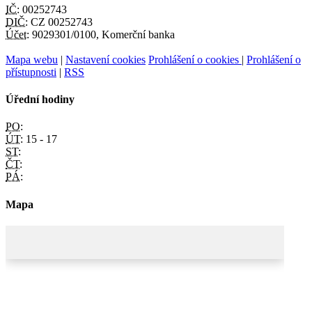
IČ:
00252743
DIČ:
CZ 00252743
Účet:
9029301/0100, Komerční banka
Mapa webu
|
Nastavení cookies
Prohlášení o cookies
|
Prohlášení o
přístupnosti
|
RSS
Úřední hodiny
PO:
ÚT:
15 - 17
ST:
ČT:
PÁ:
Mapa