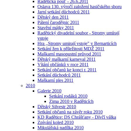
Radětická pouť - 26.6.2011
Oslava 130. výročí založení hasičského sboru
Jarní setkání důchodců 2011
Dětský den 2011
Pálení čarodějnic 2011
Stavění májky 2011
Radětický divadelní soubor - Stromy umírají
vstoje
Hra ,,Stromy umirají vstoje" v Bernarticích
Setkání žen k příležitosti MDŽ 2011
Maškarní masopustní průvod 2011
Dětský maškarní karneval 2011
Vítání občánků v roce 2011
Setkání občanů ke konci r. 2011
Setkání důchodců 2011
Maškarní ples 2011
2010
Galerie 2010
Setkání rodáků 2010
Zima 2010 v Raděticích
Dětský Silvestr 2010
Setkání občanů na závěr roku 2010
KD Radětice: DS Chrášťany - Dívčí válka
Zpívání koled 2010
Mikulášská nadílka 2010