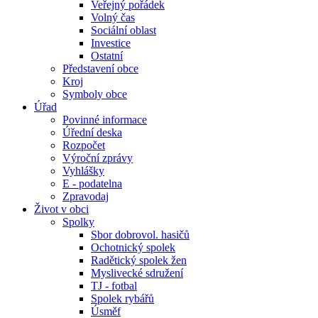
Veřejný pořádek
Volný čas
Sociální oblast
Investice
Ostatní
Představení obce
Kroj
Symboly obce
Úřad
Povinné informace
Úřední deska
Rozpočet
Výroční zprávy
Vyhlášky
E - podatelna
Zpravodaj
Život v obci
Spolky
Sbor dobrovol. hasičů
Ochotnický spolek
Radětický spolek žen
Myslivecké sdružení
TJ - fotbal
Spolek rybářů
Úsměf