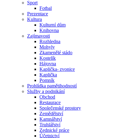
Sport
Fotbal
Prezentace
Kultura
Kulturní dům
Knihovna
Zajímavosti
Rozhledna
Mohyly
Zkamenělé stádo
Kostelík
Hájovna
Kaplička- zvonice
Kaplička
Pomník
Prohlídka pamětihodností
Služby a podnikání
Obchod
Restaurace
Společenské prostory
Zemědělství
Kamnářství
Truhlářství
Zednické práce
Účetnictví