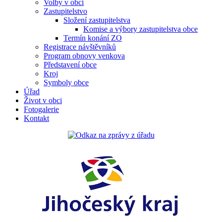
Volby v obci
Zastupitelstvo
Složení zastupitelstva
Komise a výbory zastupitelstva obce
Termín konání ZO
Registrace návštěvníků
Program obnovy venkova
Představení obce
Kroj
Symboly obce
Úřad
Život v obci
Fotogalerie
Kontakt