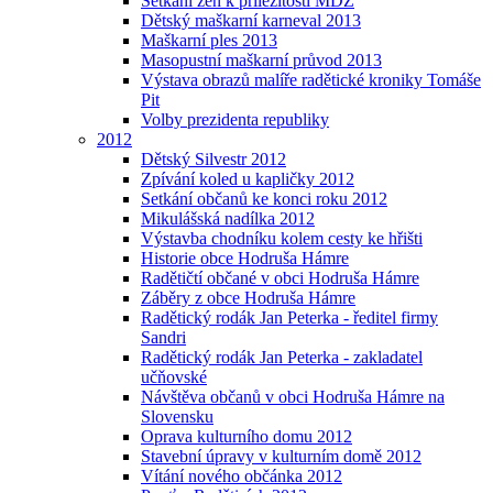
Setkání žen k příležitosti MDŽ
Dětský maškarní karneval 2013
Maškarní ples 2013
Masopustní maškarní průvod 2013
Výstava obrazů malíře radětické kroniky Tomáše
Pit
Volby prezidenta republiky
2012
Dětský Silvestr 2012
Zpívání koled u kapličky 2012
Setkání občanů ke konci roku 2012
Mikulášská nadílka 2012
Výstavba chodníku kolem cesty ke hřišti
Historie obce Hodruša Hámre
Radětičtí občané v obci Hodruša Hámre
Záběry z obce Hodruša Hámre
Radětický rodák Jan Peterka - ředitel firmy
Sandri
Radětický rodák Jan Peterka - zakladatel
učňovské
Návštěva občanů v obci Hodruša Hámre na
Slovensku
Oprava kulturního domu 2012
Stavební úpravy v kulturním domě 2012
Vítání nového občánka 2012