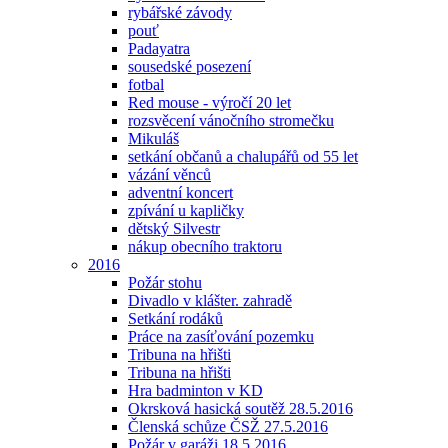
rybářské závody
pouť
Padayatra
sousedské posezení
fotbal
Red mouse - výročí 20 let
rozsvěcení vánočního stromečku
Mikuláš
setkání občanů a chalupářů od 55 let
vázání věnců
adventní koncert
zpívání u kapličky
dětský Silvestr
nákup obecního traktoru
2016
Požár stohu
Divadlo v klášter. zahradě
Setkání rodáků
Práce na zasíťování pozemku
Tribuna na hřišti
Tribuna na hřišti
Hra badminton v KD
Okrsková hasická soutěž 28.5.2016
Členská schůze ČSŽ 27.5.2016
Požár v garáži 18.5.2016