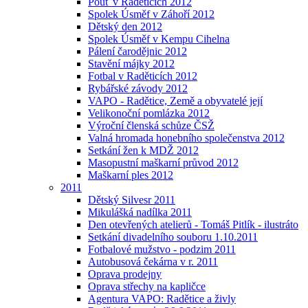
Pouť v Raděticích 2012
Spolek Úsměf v Záhoří 2012
Dětský den 2012
Spolek Úsměf v Kempu Cihelna
Pálení čarodějnic 2012
Stavění májky 2012
Fotbal v Raděticích 2012
Rybářské závody 2012
VAPO - Radětice, Země a obyvatelé její
Velikonoční pomlázka 2012
Výroční členská schůze ČSŽ
Valná hromada honebního společenstva 2012
Setkání žen k MDŽ 2012
Masopustní maškarní průvod 2012
Maškarní ples 2012
2011
Dětský Silvesr 2011
Mikulášká nadílka 2011
Den otevřených atelierů - Tomáš Pitlík - ilustráto
Setkání divadelního souboru 1.10.2011
Fotbalové mužstvo - podzim 2011
Autobusová čekárna v r. 2011
Oprava prodejny
Oprava střechy na kapličce
Agentura VAPO: Radětice a živly