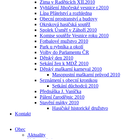
Zima v Raděticích XII.2010
Vyhlášení Jihočeské vesnice r.2010
Lípa Přátelství a rozhledna
Obecní prostranství a budovy
Okrsková hasičská soutěž
Spolek Úsměf v Záhoří 2010
Komise soutěže Vesnice roku 2010
Fotbalové mužstvo 2010
Park u rybníka a okolí
Volby do Parlamentu ČR
Dětský den 2010
Sekání žen k MDŽ 2010
Dětský maškarní karneval 2010
Masopustní maškarní průvod 2010
Seznámení s obecní kronikou
Setkání důchodců 2010
Přednáška J. Vaníčka
Pálení čarodějnic 2010
Stavění májky 2010
Hasičské historické družstvo
Kontakt
Obec
Aktuality