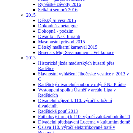
Rybářské závody 2016
Setkání seniorů 2016
2015
Dětský Silvesr 2015
Dokoulná - petangue
Dokopná - podzim
Divadlo - Naši furianti
Masopustní průvod 2015
Dětský maškarní karneval 2015
Beseda s Mgr Sassmannem - Velikonoce
2013
Historická jízda maďarských husarů přes
Radětice
Slavnostní vyhlášení Jihočeské vesnice r. 2013 v
C
Radětický divadelní soubor v mlýně Na Prádle
Vystoupení spolku Úsměf v areálu Lípa v
Raděticích
Divadelní zájezd k 110. výročí založení
divadelníh
Radětická pouť 2013
Fotbalový turnaj k 110. výročí založení oddílu TJ
Divadelní představení Lucerna v kulturním domě
Oslava 110. výročí elektrifikované tratě v
Bechyni