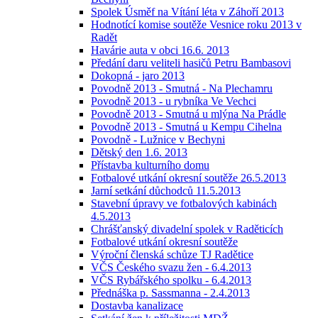
Spolek Úsměf na Vítání léta v Záhoří 2013
Hodnotící komise soutěže Vesnice roku 2013 v
Radět
Havárie auta v obci 16.6. 2013
Předání daru veliteli hasičů Petru Bambasovi
Dokopná - jaro 2013
Povodně 2013 - Smutná - Na Plechamru
Povodně 2013 - u rybníka Ve Vechci
Povodně 2013 - Smutná u mlýna Na Prádle
Povodně 2013 - Smutná u Kempu Cihelna
Povodně - Lužnice v Bechyni
Dětský den 1.6. 2013
Přístavba kulturního domu
Fotbalové utkání okresní soutěže 26.5.2013
Jarní setkání důchodců 11.5.2013
Stavební úpravy ve fotbalových kabinách
4.5.2013
Chrášťanský divadelní spolek v Raděticích
Fotbalové utkání okresní soutěže
Výroční členská schůze TJ Radětice
VČS Českého svazu žen - 6.4.2013
VČS Rybářského spolku - 6.4.2013
Přednáška p. Sassmanna - 2.4.2013
Dostavba kanalizace