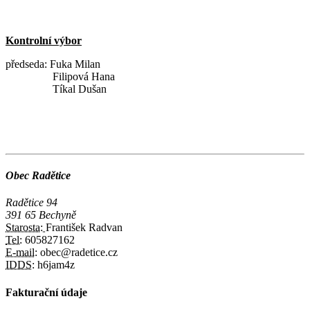
Kontrolní výbor
předseda: Fuka Milan
Filipová Hana
Tíkal Dušan
Obec Radětice
Radětice 94
391 65 Bechyně
Starosta:
František Radvan
Tel:
605827162
E-mail:
obec@radetice.cz
IDDS:
h6jam4z
Fakturační údaje