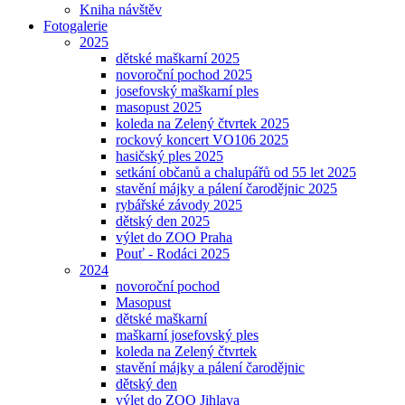
Kniha návštěv
Fotogalerie
2025
dětské maškarní 2025
novoroční pochod 2025
josefovský maškarní ples
masopust 2025
koleda na Zelený čtvrtek 2025
rockový koncert VO106 2025
hasičský ples 2025
setkání občanů a chalupářů od 55 let 2025
stavění májky a pálení čarodějnic 2025
rybářské závody 2025
dětský den 2025
výlet do ZOO Praha
Pouť - Rodáci 2025
2024
novoroční pochod
Masopust
dětské maškarní
maškarní josefovský ples
koleda na Zelený čtvrtek
stavění májky a pálení čarodějnic
dětský den
výlet do ZOO Jihlava