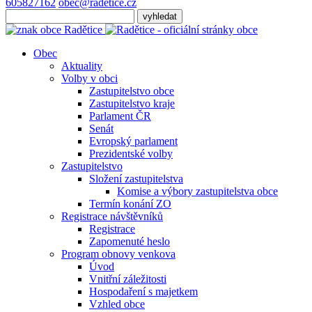
605827162
obec@radetice.cz
Obec
Aktuality
Volby v obci
Zastupitelstvo obce
Zastupitelstvo kraje
Parlament ČR
Senát
Evropský parlament
Prezidentské volby
Zastupitelstvo
Složení zastupitelstva
Komise a výbory zastupitelstva obce
Termín konání ZO
Registrace návštěvníků
Registrace
Zapomenuté heslo
Program obnovy venkova
Úvod
Vnitřní záležitosti
Hospodaření s majetkem
Vzhled obce