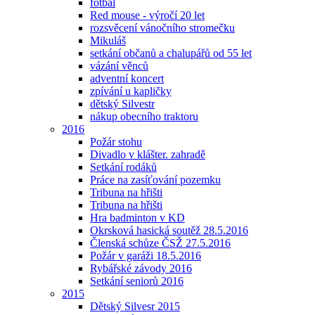
fotbal
Red mouse - výročí 20 let
rozsvěcení vánočního stromečku
Mikuláš
setkání občanů a chalupářů od 55 let
vázání věnců
adventní koncert
zpívání u kapličky
dětský Silvestr
nákup obecního traktoru
2016
Požár stohu
Divadlo v klášter. zahradě
Setkání rodáků
Práce na zasíťování pozemku
Tribuna na hřišti
Tribuna na hřišti
Hra badminton v KD
Okrsková hasická soutěž 28.5.2016
Členská schůze ČSŽ 27.5.2016
Požár v garáži 18.5.2016
Rybářské závody 2016
Setkání seniorů 2016
2015
Dětský Silvesr 2015