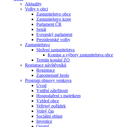
Aktuality
Volby v obci
Zastupitelstvo obce
Zastupitelstvo kraje
Parlament ČR
Senát
Evropský parlament
Prezidentské volby
Zastupitelstvo
Složení zastupitelstva
Komise a výbory zastupitelstva obce
Termín konání ZO
Registrace návštěvníků
Registrace
Zapomenuté heslo
Program obnovy venkova
Úvod
Vnitřní záležitosti
Hospodaření s majetkem
Vzhled obce
Veřejný pořádek
Volný čas
Sociální oblast
Investice
Ostatní