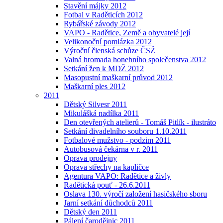
Stavění májky 2012
Fotbal v Raděticích 2012
Rybářské závody 2012
VAPO - Radětice, Země a obyvatelé její
Velikonoční pomlázka 2012
Výroční členská schůze ČSŽ
Valná hromada honebního společenstva 2012
Setkání žen k MDŽ 2012
Masopustní maškarní průvod 2012
Maškarní ples 2012
2011
Dětský Silvesr 2011
Mikulášká nadílka 2011
Den otevřených atelierů - Tomáš Pitlík - ilustráto
Setkání divadelního souboru 1.10.2011
Fotbalové mužstvo - podzim 2011
Autobusová čekárna v r. 2011
Oprava prodejny
Oprava střechy na kapličce
Agentura VAPO: Radětice a živly
Radětická pouť - 26.6.2011
Oslava 130. výročí založení hasičského sboru
Jarní setkání důchodců 2011
Dětský den 2011
Pálení čarodějnic 2011