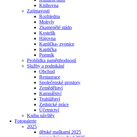
Knihovna
Zajímavosti
Rozhledna
Mohyly
Zkamenělé stádo
Kostelík
Hájovna
Kaplička- zvonice
Kaplička
Pomník
Prohlídka pamětihodností
Služby a podnikání
Obchod
Restaurace
Společenské prostory
Zemědělství
Kamnářství
Truhlářství
Zednické práce
Účetnictví
Kniha návštěv
Fotogalerie
2025
dětské maškarní 2025