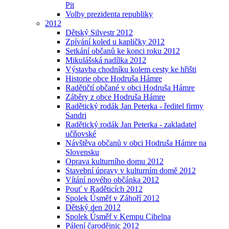
Pit
Volby prezidenta republiky
2012
Dětský Silvestr 2012
Zpívání koled u kapličky 2012
Setkání občanů ke konci roku 2012
Mikulášská nadílka 2012
Výstavba chodníku kolem cesty ke hřišti
Historie obce Hodruša Hámre
Radětičtí občané v obci Hodruša Hámre
Záběry z obce Hodruša Hámre
Radětický rodák Jan Peterka - ředitel firmy
Sandri
Radětický rodák Jan Peterka - zakladatel
učňovské
Návštěva občanů v obci Hodruša Hámre na
Slovensku
Oprava kulturního domu 2012
Stavební úpravy v kulturním domě 2012
Vítání nového občánka 2012
Pouť v Raděticích 2012
Spolek Úsměf v Záhoří 2012
Dětský den 2012
Spolek Úsměf v Kempu Cihelna
Pálení čarodějnic 2012