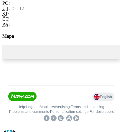
PO:
ÚT:
15 - 17
ST:
ČT:
PÁ:
Mapa