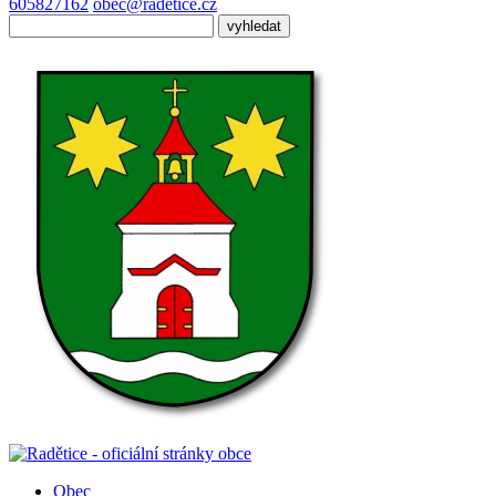
605827162
obec@radetice.cz
Obec