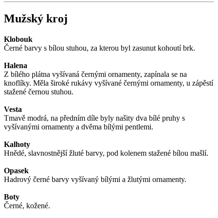
Mužský kroj
Klobouk
Černé barvy s bílou stuhou, za kterou byl zasunut kohoutí brk.
Halena
Z bílého plátna vyšívaná černými ornamenty, zapínala se na
knoflíky. Měla široké rukávy vyšívané černými ornamenty, u zápěstí
stažené černou stuhou.
Vesta
Tmavě modrá, na předním díle byly našity dva bílé pruhy s
vyšívanými ornamenty a dvěma bílými pentlemi.
Kalhoty
Hnědé, slavnostnější žluté barvy, pod kolenem stažené bílou mašlí.
Opasek
Hadrový černé barvy vyšívaný bílými a žlutými ornamenty.
Boty
Černé, kožené.