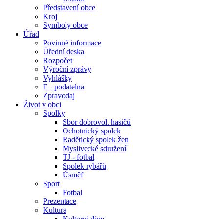
Představení obce
Kroj
Symboly obce
Úřad
Povinné informace
Úřední deska
Rozpočet
Výroční zprávy
Vyhlášky
E - podatelna
Zpravodaj
Život v obci
Spolky
Sbor dobrovol. hasičů
Ochotnický spolek
Radětický spolek žen
Myslivecké sdružení
TJ - fotbal
Spolek rybářů
Úsměf
Sport
Fotbal
Prezentace
Kultura
Kulturní dům