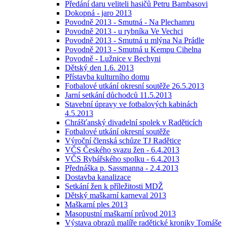
Předání daru veliteli hasičů Petru Bambasovi
Dokopná - jaro 2013
Povodně 2013 - Smutná - Na Plechamru
Povodně 2013 - u rybníka Ve Vechci
Povodně 2013 - Smutná u mlýna Na Prádle
Povodně 2013 - Smutná u Kempu Cihelna
Povodně - Lužnice v Bechyni
Dětský den 1.6. 2013
Přístavba kulturního domu
Fotbalové utkání okresní soutěže 26.5.2013
Jarní setkání důchodců 11.5.2013
Stavební úpravy ve fotbalových kabinách
4.5.2013
Chrášťanský divadelní spolek v Raděticích
Fotbalové utkání okresní soutěže
Výroční členská schůze TJ Radětice
VČS Českého svazu žen - 6.4.2013
VČS Rybářského spolku - 6.4.2013
Přednáška p. Sassmanna - 2.4.2013
Dostavba kanalizace
Setkání žen k příležitosti MDŽ
Dětský maškarní karneval 2013
Maškarní ples 2013
Masopustní maškarní průvod 2013
Výstava obrazů malíře radětické kroniky Tomáše