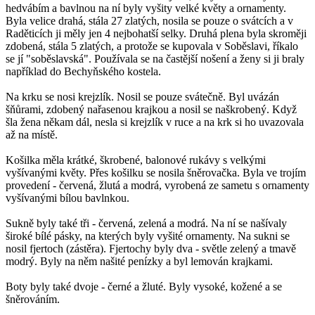
hedvábím a bavlnou na ní byly vyšity velké květy a ornamenty.
Byla velice drahá, stála 27 zlatých, nosila se pouze o svátcích a v
Raděticích ji měly jen 4 nejbohatší selky. Druhá plena byla skroměji
zdobená, stála 5 zlatých, a protože se kupovala v Soběslavi, říkalo
se jí "soběslavská". Používala se na častější nošení a ženy si ji braly
například do Bechyňského kostela.
Na krku se nosi krejzlík. Nosil se pouze svátečně. Byl uvázán
šňůrami, zdobený nařasenou krajkou a nosil se naškrobený. Když
šla žena někam dál, nesla si krejzlík v ruce a na krk si ho uvazovala
až na místě.
Košilka měla krátké, škrobené, balonové rukávy s velkými
vyšívanými květy. Přes košilku se nosila šněrovačka. Byla ve trojím
provedení - červená, žlutá a modrá, vyrobená ze sametu s ornamenty
vyšívanými bílou bavlnkou.
Sukně byly také tři - červená, zelená a modrá. Na ní se našívaly
široké bílé pásky, na kterých byly vyšité ornamenty. Na sukni se
nosil fjertoch (zástěra). Fjertochy byly dva - světle zelený a tmavě
modrý. Byly na něm našité penízky a byl lemován krajkami.
Boty byly také dvoje - černé a žluté. Byly vysoké, kožené a se
šněrováním.