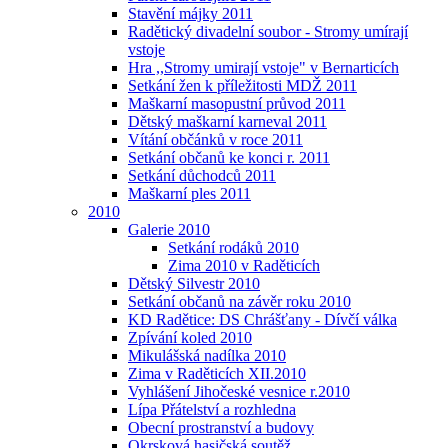
Stavění májky 2011
Radětický divadelní soubor - Stromy umírají
vstoje
Hra ,,Stromy umirají vstoje" v Bernarticích
Setkání žen k příležitosti MDŽ 2011
Maškarní masopustní průvod 2011
Dětský maškarní karneval 2011
Vítání občánků v roce 2011
Setkání občanů ke konci r. 2011
Setkání důchodců 2011
Maškarní ples 2011
2010
Galerie 2010
Setkání rodáků 2010
Zima 2010 v Raděticích
Dětský Silvestr 2010
Setkání občanů na závěr roku 2010
KD Radětice: DS Chrášťany - Dívčí válka
Zpívání koled 2010
Mikulášská nadílka 2010
Zima v Raděticích XII.2010
Vyhlášení Jihočeské vesnice r.2010
Lípa Přátelství a rozhledna
Obecní prostranství a budovy
Okrsková hasičská soutěž