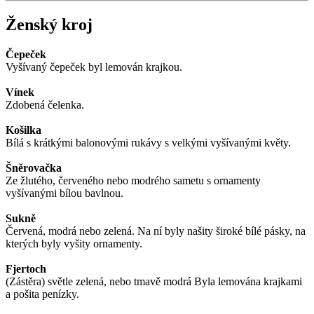
Ženský kroj
Čepeček
Vyšívaný čepeček byl lemován krajkou.
Vínek
Zdobená čelenka.
Košilka
Bílá s krátkými balonovými rukávy s velkými vyšívanými květy.
Šněrovačka
Ze žlutého, červeného nebo modrého sametu s ornamenty
vyšívanými bílou bavlnou.
Sukně
Červená, modrá nebo zelená. Na ní byly našity široké bílé pásky, na
kterých byly vyšity ornamenty.
Fjertoch
(Zástěra) světle zelená, nebo tmavě modrá Byla lemována krajkami
a pošita penízky.