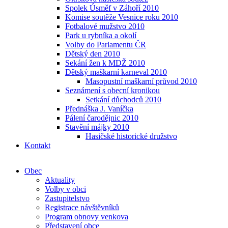
Spolek Úsměf v Záhoří 2010
Komise soutěže Vesnice roku 2010
Fotbalové mužstvo 2010
Park u rybníka a okolí
Volby do Parlamentu ČR
Dětský den 2010
Sekání žen k MDŽ 2010
Dětský maškarní karneval 2010
Masopustní maškarní průvod 2010
Seznámení s obecní kronikou
Setkání důchodců 2010
Přednáška J. Vaníčka
Pálení čarodějnic 2010
Stavění májky 2010
Hasičské historické družstvo
Kontakt
Obec
Aktuality
Volby v obci
Zastupitelstvo
Registrace návštěvníků
Program obnovy venkova
Představení obce