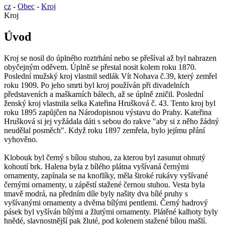
cz
-
Obec
-
Kroj
Kroj
Úvod
Kroj se nosil do úplného roztrhání nebo se přešíval až byl nahrazen
obyčejným oděvem. Úplně se přestal nosit kolem roku 1870.
Poslední mužský kroj vlastnil sedlák Vít Nohava č.39, který zemřel
roku 1909. Po jeho smrti byl kroj používán při divadelních
představeních a maškarních bálech, až se úplně zničil. Poslední
ženský kroj vlastnila selka Kateřina Hrušková č. 43. Tento kroj byl
roku 1895 zapůjčen na Národopisnou výstavu do Prahy. Kateřina
Hrušková si jej vyžádala dáti s sebou do rakve "aby si z něho žádný
neudělal posměch". Když roku 1897 zemřela, bylo jejímu přání
vyhověno.
Klobouk byl černý s bílou stuhou, za kterou byl zasunut ohnutý
kohoutí brk. Halena byla z bílého plátna vyšívaná černými
ornamenty, zapínala se na knoflíky, měla široké rukávy vyšívané
černými ornamenty, u zápěstí stažené černou stuhou. Vesta byla
tmavě modrá, na předním díle byly našity dva bílé pruhy s
vyšívanými ornamenty a dvěma bílými pentlemi. Černý hadrový
pásek byl vyšíván bílými a žlutými ornamenty. Plátěné kalhoty byly
hnědé, slavnostnější pak žluté, pod kolenem stažené bílou mašlí.