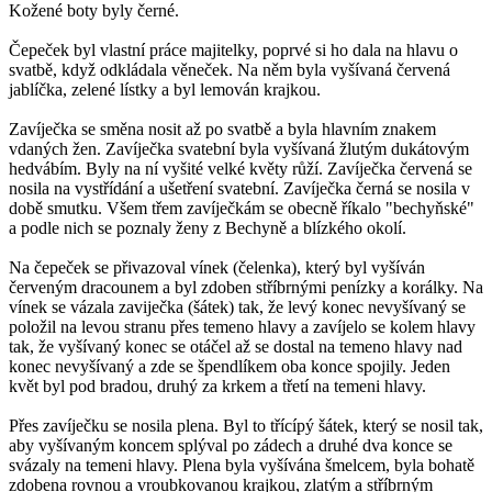
Kožené boty byly černé.
Čepeček byl vlastní práce majitelky, poprvé si ho dala na hlavu o
svatbě, když odkládala věneček. Na něm byla vyšívaná červená
jablíčka, zelené lístky a byl lemován krajkou.
Zavíječka se směna nosit až po svatbě a byla hlavním znakem
vdaných žen. Zavíječka svatební byla vyšívaná žlutým dukátovým
hedvábím. Byly na ní vyšité velké květy růží. Zavíječka červená se
nosila na vystřídání a ušetření svatební. Zavíječka černá se nosila v
době smutku. Všem třem zavíječkám se obecně říkalo "bechyňské"
a podle nich se poznaly ženy z Bechyně a blízkého okolí.
Na čepeček se přivazoval vínek (čelenka), který byl vyšíván
červeným dracounem a byl zdoben stříbrnými penízky a korálky. Na
vínek se vázala zaviječka (šátek) tak, že levý konec nevyšívaný se
položil na levou stranu přes temeno hlavy a zavíjelo se kolem hlavy
tak, že vyšívaný konec se otáčel až se dostal na temeno hlavy nad
konec nevyšívaný a zde se špendlíkem oba konce spojily. Jeden
květ byl pod bradou, druhý za krkem a třetí na temeni hlavy.
Přes zavíječku se nosila plena. Byl to třícípý šátek, který se nosil tak,
aby vyšívaným koncem splýval po zádech a druhé dva konce se
svázaly na temeni hlavy. Plena byla vyšívána šmelcem, byla bohatě
zdobena rovnou a vroubkovanou krajkou, zlatým a stříbrným