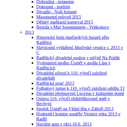
Dokoulná - petangue
Dokopná - podzim
Divadlo - Naši furianti
Masopustní průvod 2015
Dětský maškarní karneval 2015
Beseda s Mgr Sassmannem - Velikonoce
2013
Historická jízda maďarských husarů přes
Radětice
Slavnostní vyhlášení Jihočeské vesnice r. 2013 v
C
Radětický divadelní soubor v mlýně Na Prádle
Vystoupení spolku Úsměf v areálu Lípa v
Raděticích
Divadelní zájezd k 110. výročí založení
divadelníh
Radětická pouť 2013
Fotbalový turnaj k 110. výročí založení oddílu TJ
Divadelní představení Lucerna v kulturním domě
Oslava 110. výročí elektrifikované tratě v
Bechyni
Spolek Úsměf na Vítání léta v Záhoří 2013
Hodnotící komise soutěže Vesnice roku 2013 v
Radět
Havárie auta v obci 16.6. 2013