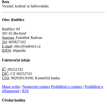
Boty
Vysoké, kožené se šněrováním.
Obec Radětice
Radětice 94
391 65 Bechyně
Starosta:
František Radvan
Tel:
605827162
E-mail:
obec@radetice.cz
IDDS:
h6jam4z
Fakturační údaje
IČ:
00252743
DIČ:
CZ 00252743
Účet:
9029301/0100, Komerční banka
Mapa webu
|
Nastavení cookies
Prohlášení o cookies
|
Prohlášení o
přístupnosti
|
RSS
Úřední hodiny