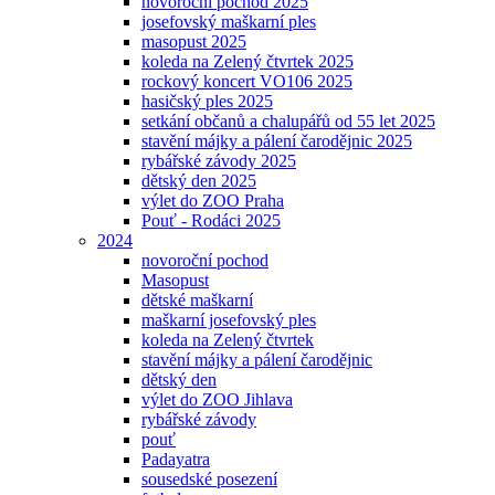
novoroční pochod 2025
josefovský maškarní ples
masopust 2025
koleda na Zelený čtvrtek 2025
rockový koncert VO106 2025
hasičský ples 2025
setkání občanů a chalupářů od 55 let 2025
stavění májky a pálení čarodějnic 2025
rybářské závody 2025
dětský den 2025
výlet do ZOO Praha
Pouť - Rodáci 2025
2024
novoroční pochod
Masopust
dětské maškarní
maškarní josefovský ples
koleda na Zelený čtvrtek
stavění májky a pálení čarodějnic
dětský den
výlet do ZOO Jihlava
rybářské závody
pouť
Padayatra
sousedské posezení