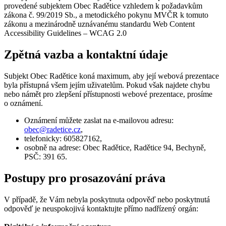
provedené subjektem Obec Radětice vzhledem k požadavkům
zákona č. 99/2019 Sb., a metodického pokynu MVČR k tomuto
zákonu a mezinárodně uznávanému standardu Web Content
Accessibility Guidelines – WCAG 2.0
Zpětná vazba a kontaktní údaje
Subjekt Obec Radětice koná maximum, aby její webová prezentace
byla přístupná všem jejím uživatelům. Pokud však najdete chybu
nebo námět pro zlepšení přístupnosti webové prezentace, prosíme
o oznámení.
Oznámení můžete zaslat na e-mailovou adresu:
obec@
radetice.cz
,
telefonicky: 605827162,
osobně na adrese: Obec Radětice, Radětice 94, Bechyně,
PSČ: 391 65.
Postupy pro prosazování práva
V případě, že Vám nebyla poskytnuta odpověď nebo poskytnutá
odpověď je neuspokojivá kontaktujte přímo nadřízený orgán: