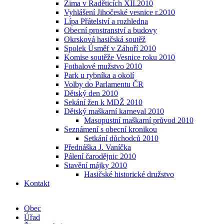
Zima v Raděticích XII.2010
Vyhlášení Jihočeské vesnice r.2010
Lípa Přátelství a rozhledna
Obecní prostranství a budovy
Okrsková hasičská soutěž
Spolek Úsměf v Záhoří 2010
Komise soutěže Vesnice roku 2010
Fotbalové mužstvo 2010
Park u rybníka a okolí
Volby do Parlamentu ČR
Dětský den 2010
Sekání žen k MDŽ 2010
Dětský maškarní karneval 2010
Masopustní maškarní průvod 2010
Seznámení s obecní kronikou
Setkání důchodců 2010
Přednáška J. Vaníčka
Pálení čarodějnic 2010
Stavění májky 2010
Hasičské historické družstvo
Kontakt
Obec
Úřad