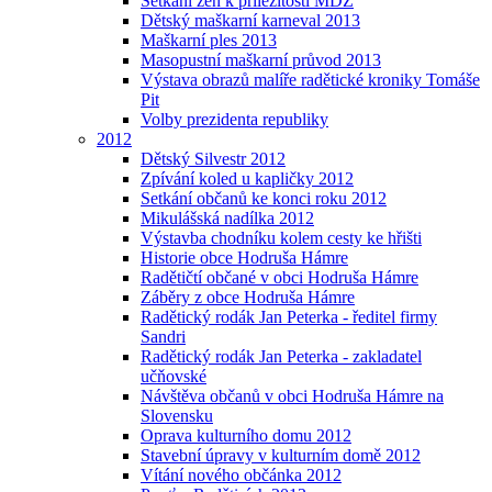
Setkání žen k příležitosti MDŽ
Dětský maškarní karneval 2013
Maškarní ples 2013
Masopustní maškarní průvod 2013
Výstava obrazů malíře radětické kroniky Tomáše
Pit
Volby prezidenta republiky
2012
Dětský Silvestr 2012
Zpívání koled u kapličky 2012
Setkání občanů ke konci roku 2012
Mikulášská nadílka 2012
Výstavba chodníku kolem cesty ke hřišti
Historie obce Hodruša Hámre
Radětičtí občané v obci Hodruša Hámre
Záběry z obce Hodruša Hámre
Radětický rodák Jan Peterka - ředitel firmy
Sandri
Radětický rodák Jan Peterka - zakladatel
učňovské
Návštěva občanů v obci Hodruša Hámre na
Slovensku
Oprava kulturního domu 2012
Stavební úpravy v kulturním domě 2012
Vítání nového občánka 2012