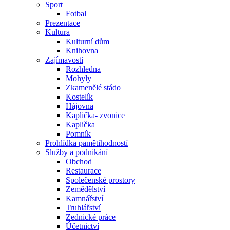
Sport
Fotbal
Prezentace
Kultura
Kulturní dům
Knihovna
Zajímavosti
Rozhledna
Mohyly
Zkamenělé stádo
Kostelík
Hájovna
Kaplička- zvonice
Kaplička
Pomník
Prohlídka pamětihodností
Služby a podnikání
Obchod
Restaurace
Společenské prostory
Zemědělství
Kamnářství
Truhlářství
Zednické práce
Účetnictví