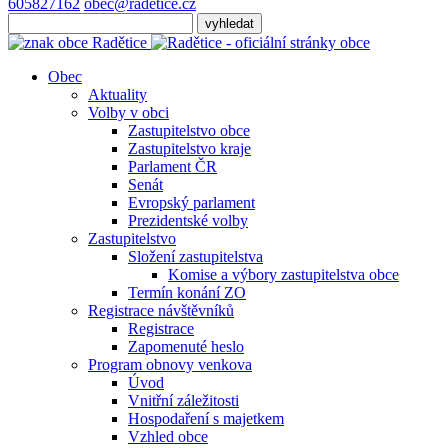
605827162
obec@radetice.cz
Obec
Aktuality
Volby v obci
Zastupitelstvo obce
Zastupitelstvo kraje
Parlament ČR
Senát
Evropský parlament
Prezidentské volby
Zastupitelstvo
Složení zastupitelstva
Komise a výbory zastupitelstva obce
Termín konání ZO
Registrace návštěvníků
Registrace
Zapomenuté heslo
Program obnovy venkova
Úvod
Vnitřní záležitosti
Hospodaření s majetkem
Vzhled obce