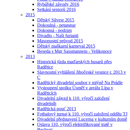
Rybářské závody 2016
Setkání seniorů 2016
2015
Dětský Silvesr 2015
Dokoulná - petangue
Dokopná - podzim
Divadlo - Naši furianti
Masopustní průvod 2015
Dětský maškarní karneval 2015
Beseda s Mgr Sassmannem - Velikonoce
2013
Historická jízda maďarských husarů přes
Radětice
Slavnostní vyhlášení Jihočeské vesnice r. 2013 v
C
Radětický divadelní soubor v mlýně Na Prádle
Vystoupení spolku Úsměf v areálu Lípa v
Raděticích
Divadelní zájezd k 110. výročí založení
divadelníh
Radětická pouť 2013
Fotbalový turnaj k 110. výročí založení oddílu TJ
Divadelní představení Lucerna v kulturním domě
Oslava 110. výročí elektrifikované tratě v
Bechyni