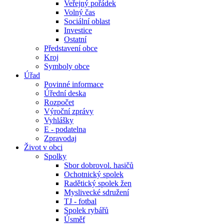
Veřejný pořádek
Volný čas
Sociální oblast
Investice
Ostatní
Představení obce
Kroj
Symboly obce
Úřad
Povinné informace
Úřední deska
Rozpočet
Výroční zprávy
Vyhlášky
E - podatelna
Zpravodaj
Život v obci
Spolky
Sbor dobrovol. hasičů
Ochotnický spolek
Radětický spolek žen
Myslivecké sdružení
TJ - fotbal
Spolek rybářů
Úsměf