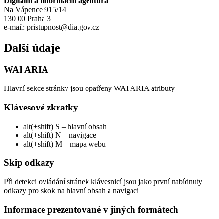
Digitální a informační agentura
Na Vápence 915/14
130 00 Praha 3
e-mail: pristupnost@dia.gov.cz
Další údaje
WAI ARIA
Hlavní sekce stránky jsou opatřeny WAI ARIA atributy
Klávesové zkratky
alt(+shift) S – hlavní obsah
alt(+shift) N – navigace
alt(+shift) M – mapa webu
Skip odkazy
Při detekci ovládání stránek klávesnicí jsou jako první nabídnuty
odkazy pro skok na hlavní obsah a navigaci
Informace prezentované v jiných formátech