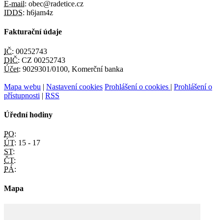
E-mail:
obec@radetice.cz
IDDS:
h6jam4z
Fakturační údaje
IČ:
00252743
DIČ:
CZ 00252743
Účet:
9029301/0100, Komerční banka
Mapa webu
|
Nastavení cookies
Prohlášení o cookies
|
Prohlášení o
přístupnosti
|
RSS
Úřední hodiny
PO:
ÚT:
15 - 17
ST:
ČT:
PÁ:
Mapa