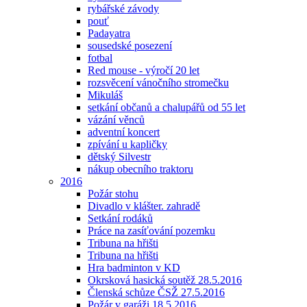
rybářské závody
pouť
Padayatra
sousedské posezení
fotbal
Red mouse - výročí 20 let
rozsvěcení vánočního stromečku
Mikuláš
setkání občanů a chalupářů od 55 let
vázání věnců
adventní koncert
zpívání u kapličky
dětský Silvestr
nákup obecního traktoru
2016
Požár stohu
Divadlo v klášter. zahradě
Setkání rodáků
Práce na zasíťování pozemku
Tribuna na hřišti
Tribuna na hřišti
Hra badminton v KD
Okrsková hasická soutěž 28.5.2016
Členská schůze ČSŽ 27.5.2016
Požár v garáži 18.5.2016