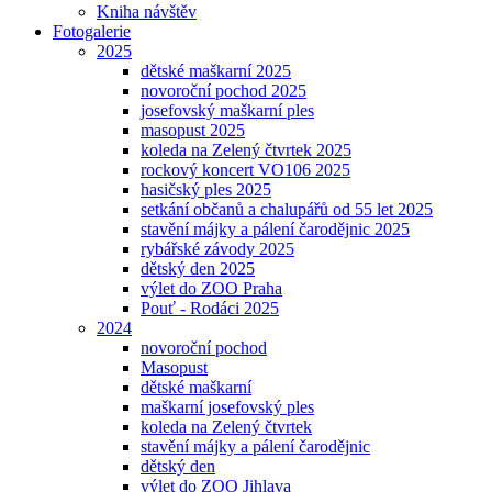
Kniha návštěv
Fotogalerie
2025
dětské maškarní 2025
novoroční pochod 2025
josefovský maškarní ples
masopust 2025
koleda na Zelený čtvrtek 2025
rockový koncert VO106 2025
hasičský ples 2025
setkání občanů a chalupářů od 55 let 2025
stavění májky a pálení čarodějnic 2025
rybářské závody 2025
dětský den 2025
výlet do ZOO Praha
Pouť - Rodáci 2025
2024
novoroční pochod
Masopust
dětské maškarní
maškarní josefovský ples
koleda na Zelený čtvrtek
stavění májky a pálení čarodějnic
dětský den
výlet do ZOO Jihlava