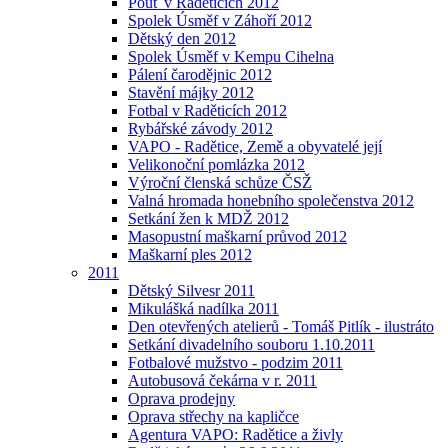
Pouť v Raděticích 2012
Spolek Úsměf v Záhoří 2012
Dětský den 2012
Spolek Úsměf v Kempu Cihelna
Pálení čarodějnic 2012
Stavění májky 2012
Fotbal v Raděticích 2012
Rybářské závody 2012
VAPO - Radětice, Země a obyvatelé její
Velikonoční pomlázka 2012
Výroční členská schůze ČSŽ
Valná hromada honebního společenstva 2012
Setkání žen k MDŽ 2012
Masopustní maškarní průvod 2012
Maškarní ples 2012
2011
Dětský Silvesr 2011
Mikulášká nadílka 2011
Den otevřených atelierů - Tomáš Pitlík - ilustráto
Setkání divadelního souboru 1.10.2011
Fotbalové mužstvo - podzim 2011
Autobusová čekárna v r. 2011
Oprava prodejny
Oprava střechy na kapličce
Agentura VAPO: Radětice a živly