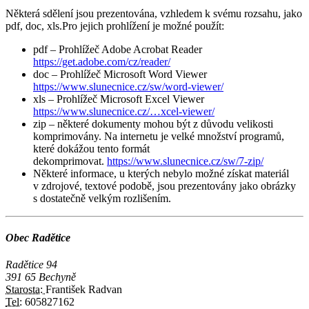
Některá sdělení jsou prezentována, vzhledem k svému rozsahu, jako
pdf, doc, xls.Pro jejich prohlížení je možné použít:
pdf – Prohlížeč Adobe Acrobat Reader
https://get.adobe.com/cz/reader/
doc – Prohlížeč Microsoft Word Viewer
https://www.slunecnice.cz/sw/word-viewer/
xls – Prohlížeč Microsoft Excel Viewer
https://www.slunecnice.cz/…xcel-viewer/
zip – některé dokumenty mohou být z důvodu velikosti
komprimovány. Na internetu je velké množství programů,
které dokážou tento formát
dekomprimovat.
https://www.slunecnice.cz/sw/7-zip/
Některé informace, u kterých nebylo možné získat materiál
v zdrojové, textové podobě, jsou prezentovány jako obrázky
s dostatečně velkým rozlišením.
Obec Radětice
Radětice 94
391 65 Bechyně
Starosta:
František Radvan
Tel:
605827162