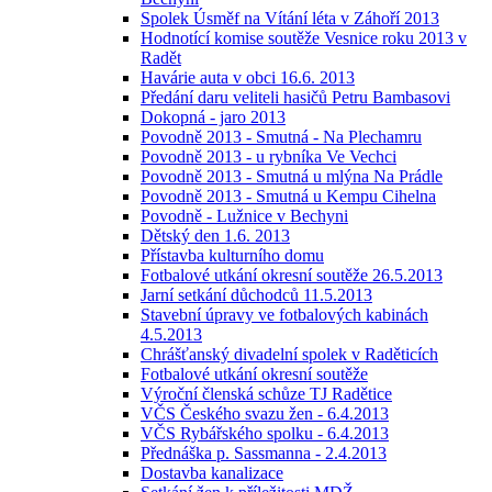
Spolek Úsměf na Vítání léta v Záhoří 2013
Hodnotící komise soutěže Vesnice roku 2013 v
Radět
Havárie auta v obci 16.6. 2013
Předání daru veliteli hasičů Petru Bambasovi
Dokopná - jaro 2013
Povodně 2013 - Smutná - Na Plechamru
Povodně 2013 - u rybníka Ve Vechci
Povodně 2013 - Smutná u mlýna Na Prádle
Povodně 2013 - Smutná u Kempu Cihelna
Povodně - Lužnice v Bechyni
Dětský den 1.6. 2013
Přístavba kulturního domu
Fotbalové utkání okresní soutěže 26.5.2013
Jarní setkání důchodců 11.5.2013
Stavební úpravy ve fotbalových kabinách
4.5.2013
Chrášťanský divadelní spolek v Raděticích
Fotbalové utkání okresní soutěže
Výroční členská schůze TJ Radětice
VČS Českého svazu žen - 6.4.2013
VČS Rybářského spolku - 6.4.2013
Přednáška p. Sassmanna - 2.4.2013
Dostavba kanalizace