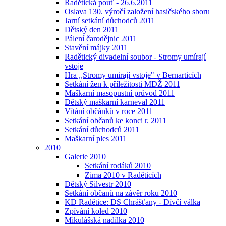
Radětická pouť - 26.6.2011
Oslava 130. výročí založení hasičského sboru
Jarní setkání důchodců 2011
Dětský den 2011
Pálení čarodějnic 2011
Stavění májky 2011
Radětický divadelní soubor - Stromy umírají
vstoje
Hra ,,Stromy umirají vstoje" v Bernarticích
Setkání žen k příležitosti MDŽ 2011
Maškarní masopustní průvod 2011
Dětský maškarní karneval 2011
Vítání občánků v roce 2011
Setkání občanů ke konci r. 2011
Setkání důchodců 2011
Maškarní ples 2011
2010
Galerie 2010
Setkání rodáků 2010
Zima 2010 v Raděticích
Dětský Silvestr 2010
Setkání občanů na závěr roku 2010
KD Radětice: DS Chrášťany - Dívčí válka
Zpívání koled 2010
Mikulášská nadílka 2010