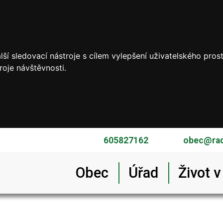
ší sledovací nástroje s cílem vylepšení uživatelského pro
roje návštěvnosti.
605827162
obec@rad
Obec
Úřad
Život v