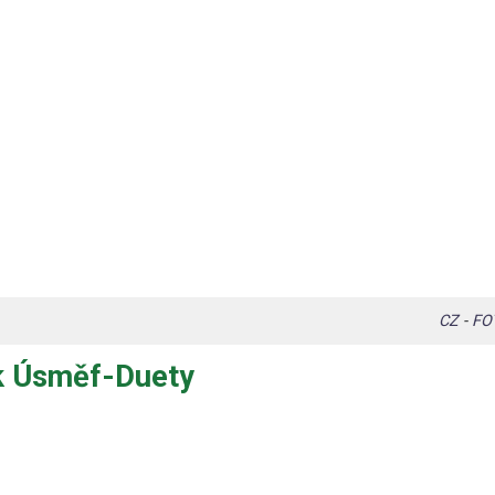
CZ
-
FO
k Úsměf-Duety