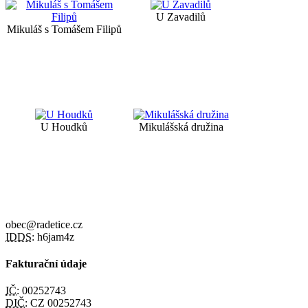
U Zavadilů
Mikuláš s Tomášem Filipů
U Houdků
Mikulášská družina
obec@radetice.cz
IDDS:
h6jam4z
Fakturační údaje
IČ:
00252743
DIČ:
CZ 00252743