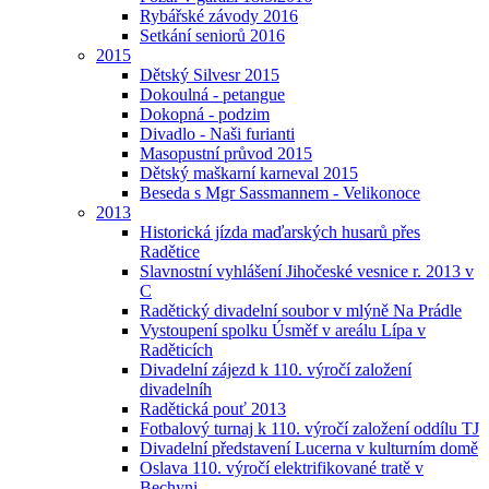
Rybářské závody 2016
Setkání seniorů 2016
2015
Dětský Silvesr 2015
Dokoulná - petangue
Dokopná - podzim
Divadlo - Naši furianti
Masopustní průvod 2015
Dětský maškarní karneval 2015
Beseda s Mgr Sassmannem - Velikonoce
2013
Historická jízda maďarských husarů přes
Radětice
Slavnostní vyhlášení Jihočeské vesnice r. 2013 v
C
Radětický divadelní soubor v mlýně Na Prádle
Vystoupení spolku Úsměf v areálu Lípa v
Raděticích
Divadelní zájezd k 110. výročí založení
divadelníh
Radětická pouť 2013
Fotbalový turnaj k 110. výročí založení oddílu TJ
Divadelní představení Lucerna v kulturním domě
Oslava 110. výročí elektrifikované tratě v
Bechyni