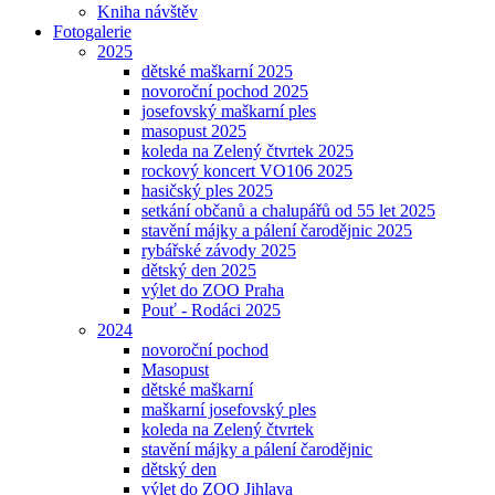
Kniha návštěv
Fotogalerie
2025
dětské maškarní 2025
novoroční pochod 2025
josefovský maškarní ples
masopust 2025
koleda na Zelený čtvrtek 2025
rockový koncert VO106 2025
hasičský ples 2025
setkání občanů a chalupářů od 55 let 2025
stavění májky a pálení čarodějnic 2025
rybářské závody 2025
dětský den 2025
výlet do ZOO Praha
Pouť - Rodáci 2025
2024
novoroční pochod
Masopust
dětské maškarní
maškarní josefovský ples
koleda na Zelený čtvrtek
stavění májky a pálení čarodějnic
dětský den
výlet do ZOO Jihlava