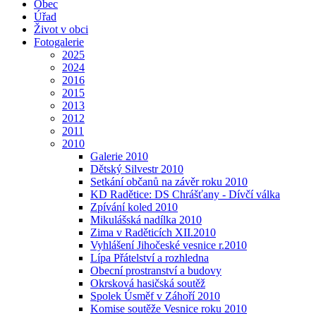
Obec
Úřad
Život v obci
Fotogalerie
2025
2024
2016
2015
2013
2012
2011
2010
Galerie 2010
Dětský Silvestr 2010
Setkání občanů na závěr roku 2010
KD Radětice: DS Chrášťany - Dívčí válka
Zpívání koled 2010
Mikulášská nadílka 2010
Zima v Raděticích XII.2010
Vyhlášení Jihočeské vesnice r.2010
Lípa Přátelství a rozhledna
Obecní prostranství a budovy
Okrsková hasičská soutěž
Spolek Úsměf v Záhoří 2010
Komise soutěže Vesnice roku 2010