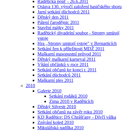
Radětická pouť - 26.6.2011
Oslava 130. výročí založení hasičského sboru
Jarní setkání důchodců 2011
Dětský den 2011
Pálení čarodějnic 2011
Stavění májky 2011
Radětický divadelní soubor - Stromy umírají
vstoje
Hra ,,Stromy umirají vstoje" v Bernarticích
Setkání žen k příležitosti MDŽ 2011
Maškarní masopustní průvod 2011
Dětský maškarní karneval 2011
Vítání občánků v roce 2011
Setkání občanů ke konci r. 2011
Setkání důchodců 2011
Maškarní ples 2011
2010
Galerie 2010
Setkání rodáků 2010
Zima 2010 v Raděticích
Dětský Silvestr 2010
Setkání občanů na závěr roku 2010
KD Radětice: DS Chrášťany - Dívčí válka
Zpívání koled 2010
Mikulášská nadílka 2010