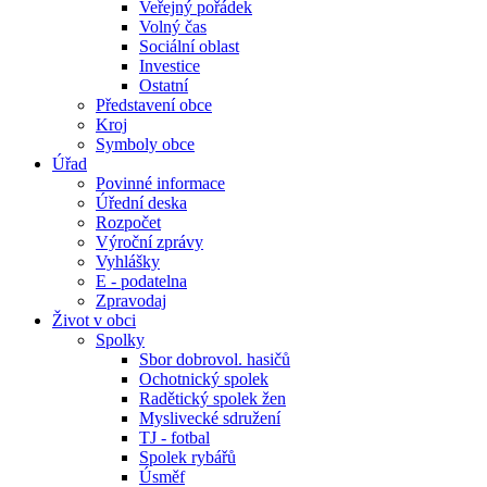
Veřejný pořádek
Volný čas
Sociální oblast
Investice
Ostatní
Představení obce
Kroj
Symboly obce
Úřad
Povinné informace
Úřední deska
Rozpočet
Výroční zprávy
Vyhlášky
E - podatelna
Zpravodaj
Život v obci
Spolky
Sbor dobrovol. hasičů
Ochotnický spolek
Radětický spolek žen
Myslivecké sdružení
TJ - fotbal
Spolek rybářů
Úsměf