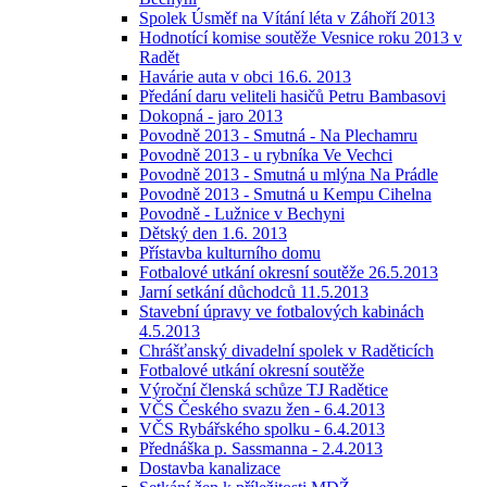
Spolek Úsměf na Vítání léta v Záhoří 2013
Hodnotící komise soutěže Vesnice roku 2013 v
Radět
Havárie auta v obci 16.6. 2013
Předání daru veliteli hasičů Petru Bambasovi
Dokopná - jaro 2013
Povodně 2013 - Smutná - Na Plechamru
Povodně 2013 - u rybníka Ve Vechci
Povodně 2013 - Smutná u mlýna Na Prádle
Povodně 2013 - Smutná u Kempu Cihelna
Povodně - Lužnice v Bechyni
Dětský den 1.6. 2013
Přístavba kulturního domu
Fotbalové utkání okresní soutěže 26.5.2013
Jarní setkání důchodců 11.5.2013
Stavební úpravy ve fotbalových kabinách
4.5.2013
Chrášťanský divadelní spolek v Raděticích
Fotbalové utkání okresní soutěže
Výroční členská schůze TJ Radětice
VČS Českého svazu žen - 6.4.2013
VČS Rybářského spolku - 6.4.2013
Přednáška p. Sassmanna - 2.4.2013
Dostavba kanalizace