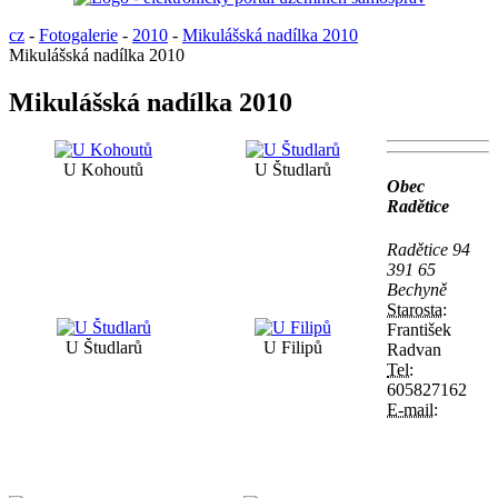
cz
-
Fotogalerie
-
2010
-
Mikulášská nadílka 2010
Mikulášská nadílka 2010
Mikulášská nadílka 2010
U Kohoutů
U Študlarů
Obec
Radětice
Radětice 94
391 65
Bechyně
Starosta:
František
U Študlarů
U Filipů
Radvan
Tel:
605827162
E-mail: