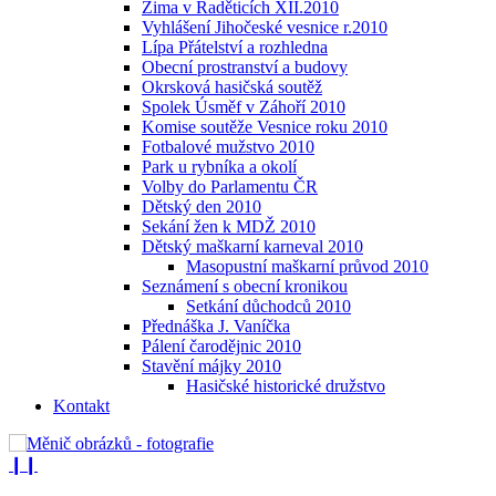
Zima v Raděticích XII.2010
Vyhlášení Jihočeské vesnice r.2010
Lípa Přátelství a rozhledna
Obecní prostranství a budovy
Okrsková hasičská soutěž
Spolek Úsměf v Záhoří 2010
Komise soutěže Vesnice roku 2010
Fotbalové mužstvo 2010
Park u rybníka a okolí
Volby do Parlamentu ČR
Dětský den 2010
Sekání žen k MDŽ 2010
Dětský maškarní karneval 2010
Masopustní maškarní průvod 2010
Seznámení s obecní kronikou
Setkání důchodců 2010
Přednáška J. Vaníčka
Pálení čarodějnic 2010
Stavění májky 2010
Hasičské historické družstvo
Kontakt
❙❙