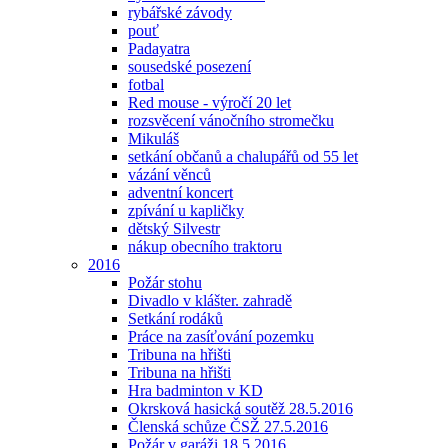
rybářské závody
pouť
Padayatra
sousedské posezení
fotbal
Red mouse - výročí 20 let
rozsvěcení vánočního stromečku
Mikuláš
setkání občanů a chalupářů od 55 let
vázání věnců
adventní koncert
zpívání u kapličky
dětský Silvestr
nákup obecního traktoru
2016
Požár stohu
Divadlo v klášter. zahradě
Setkání rodáků
Práce na zasíťování pozemku
Tribuna na hřišti
Tribuna na hřišti
Hra badminton v KD
Okrsková hasická soutěž 28.5.2016
Členská schůze ČSŽ 27.5.2016
Požár v garáži 18.5.2016