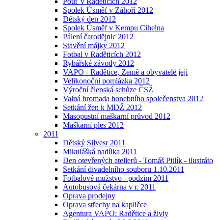
Pouť v Raděticích 2012
Spolek Úsměf v Záhoří 2012
Dětský den 2012
Spolek Úsměf v Kempu Cihelna
Pálení čarodějnic 2012
Stavění májky 2012
Fotbal v Raděticích 2012
Rybářské závody 2012
VAPO - Radětice, Země a obyvatelé její
Velikonoční pomlázka 2012
Výroční členská schůze ČSŽ
Valná hromada honebního společenstva 2012
Setkání žen k MDŽ 2012
Masopustní maškarní průvod 2012
Maškarní ples 2012
2011
Dětský Silvesr 2011
Mikulášká nadílka 2011
Den otevřených atelierů - Tomáš Pitlík - ilustráto
Setkání divadelního souboru 1.10.2011
Fotbalové mužstvo - podzim 2011
Autobusová čekárna v r. 2011
Oprava prodejny
Oprava střechy na kapličce
Agentura VAPO: Radětice a živly