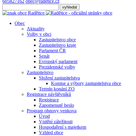
605827162
obec@radetice.cz
Obec
Aktuality
Volby v obci
Zastupitelstvo obce
Zastupitelstvo kraje
Parlament ČR
Senát
Evropský parlament
Prezidentské volby
Zastupitelstvo
Složení zastupitelstva
Komise a výbory zastupitelstva obce
Termín konání ZO
Registrace návštěvníků
Registrace
Zapomenuté heslo
Program obnovy venkova
Úvod
Vnitřní záležitosti
Hospodaření s majetkem
Vzhled obce