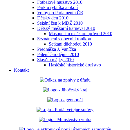
Fotbalové mužstvo 2010
Park u rybníka a okolí
Volby do Parlamentu ČR
Dětský den 2010
Sekání žen k MDŽ 2010
Dětský maškarní karneval 2010
Masopustní maškarní průvod 2010
Seznámení s obecní kronikou
Setkání důchodců 2010
Přednáška J. Vaníčka
Pálení čarodějnic 2010
Stavění májky 2010
Hasičské historické družstvo
Kontakt