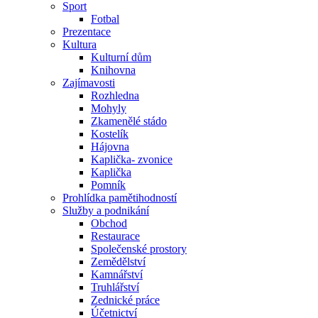
Sport
Fotbal
Prezentace
Kultura
Kulturní dům
Knihovna
Zajímavosti
Rozhledna
Mohyly
Zkamenělé stádo
Kostelík
Hájovna
Kaplička- zvonice
Kaplička
Pomník
Prohlídka pamětihodností
Služby a podnikání
Obchod
Restaurace
Společenské prostory
Zemědělství
Kamnářství
Truhlářství
Zednické práce
Účetnictví