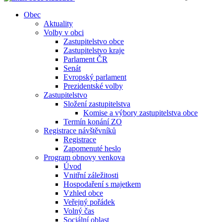
Obec
Aktuality
Volby v obci
Zastupitelstvo obce
Zastupitelstvo kraje
Parlament ČR
Senát
Evropský parlament
Prezidentské volby
Zastupitelstvo
Složení zastupitelstva
Komise a výbory zastupitelstva obce
Termín konání ZO
Registrace návštěvníků
Registrace
Zapomenuté heslo
Program obnovy venkova
Úvod
Vnitřní záležitosti
Hospodaření s majetkem
Vzhled obce
Veřejný pořádek
Volný čas
Sociální oblast