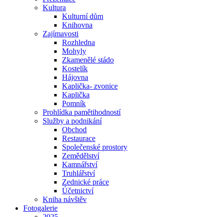
Kultura
Kulturní dům
Knihovna
Zajímavosti
Rozhledna
Mohyly
Zkamenělé stádo
Kostelík
Hájovna
Kaplička- zvonice
Kaplička
Pomník
Prohlídka pamětihodností
Služby a podnikání
Obchod
Restaurace
Společenské prostory
Zemědělství
Kamnářství
Truhlářství
Zednické práce
Účetnictví
Kniha návštěv
Fotogalerie
2025