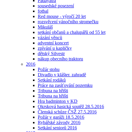
Padayatra
sousedské posezení
fotbal
Red mouse - výročí 20 let
rozsvěcení vánočního stromečku
Mikuláš
setkání občanů a chalupářů od 55 let
vázání věnců
adventní koncert
zpívání u kapličky
dětský Silvestr
nákup obecního traktoru
2016
Požár stohu
Divadlo v klášter. zahradě
Setkání rodáků
Práce na zasíťování pozemku
Tribuna na hřišti
Tribuna na hřišti
Hra badminton v KD
Okrsková hasická soutěž 28.5.2016
Členská schůze ČSŽ 27.5.2016
Požár v garáži 18.5.2016
Rybářské závody 2016
Setkání seniorů 2016