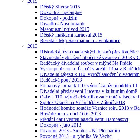
2015
Dětský Silvesr 2015
Dokoulná - petangue
Dokopná - podzim
Divadlo - Naši furianti
Masopustní průvod 2015
Dětský maškarní karneval 2015
Beseda s Mgr Sassmannem - Velikonoce
2013
Historická jízda maďarských husarů přes Radětice
Slavnostní vyhlášení Jihočeské vesnice r. 2013 v 
Radětický divadelní soubor v mlýně Na Prádle
Vystoupení spolku Úsměf v areálu Lípa v Raděticí
Divadelní zájezd k 110. výročí založení divadelníh
Radětická pouť 2013
Fotbalový turnaj k 110. výročí založení oddílu TJ
Divadelní představení Lucerna v kulturním domě
Oslava 110. výročí elektrifikované tratě v Bechyni
Spolek Úsměf na Vítání léta v Záhoří 2013
Hodnotící komise soutěže Vesnice roku 2013 v Ra
Havárie auta v obci 16.6. 2013
Předání daru veliteli hasičů Petru Bambasovi
Dokopná - jaro 2013
Povodně 2013 - Smutná - Na Plechamru
Povodně 2013 - u rybníka Ve Vechci