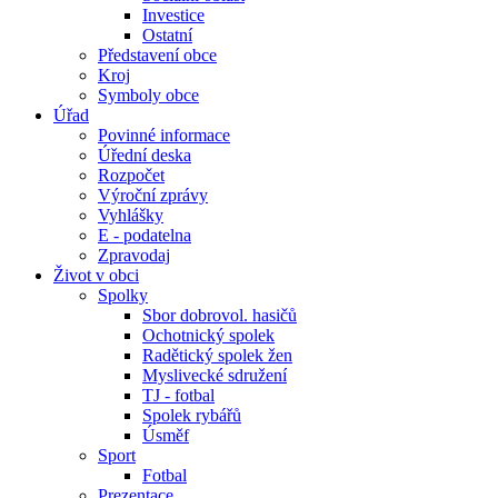
Investice
Ostatní
Představení obce
Kroj
Symboly obce
Úřad
Povinné informace
Úřední deska
Rozpočet
Výroční zprávy
Vyhlášky
E - podatelna
Zpravodaj
Život v obci
Spolky
Sbor dobrovol. hasičů
Ochotnický spolek
Radětický spolek žen
Myslivecké sdružení
TJ - fotbal
Spolek rybářů
Úsměf
Sport
Fotbal
Prezentace