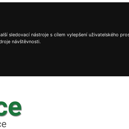
lší sledovací nástroje s cílem vylepšení uživatelského pr
droje návštěvnosti.