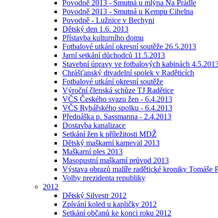
Povodně 2013 - Smutná u mlýna Na Prádle
Povodně 2013 - Smutná u Kempu Cihelna
Povodně - Lužnice v Bechyni
Dětský den 1.6. 2013
Přístavba kulturního domu
Fotbalové utkání okresní soutěže 26.5.2013
Jarní setkání důchodců 11.5.2013
Stavební úpravy ve fotbalových kabinách 4.5.201
Chrášťanský divadelní spolek v Raděticích
Fotbalové utkání okresní soutěže
Výroční členská schůze TJ Radětice
VČS Českého svazu žen - 6.4.2013
VČS Rybářského spolku - 6.4.2013
Přednáška p. Sassmanna - 2.4.2013
Dostavba kanalizace
Setkání žen k příležitosti MDŽ
Dětský maškarní karneval 2013
Maškarní ples 2013
Masopustní maškarní průvod 2013
Výstava obrazů malíře radětické kroniky Tomáše P
Volby prezidenta republiky
2012
Dětský Silvestr 2012
Zpívání koled u kapličky 2012
Setkání občanů ke konci roku 2012