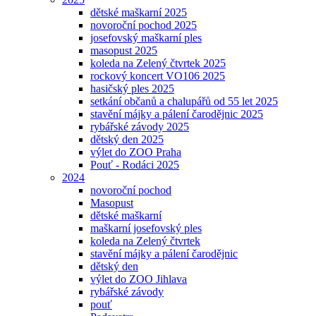
dětské maškarní 2025
novoroční pochod 2025
josefovský maškarní ples
masopust 2025
koleda na Zelený čtvrtek 2025
rockový koncert VO106 2025
hasičský ples 2025
setkání občanů a chalupářů od 55 let 2025
stavění májky a pálení čarodějnic 2025
rybářské závody 2025
dětský den 2025
výlet do ZOO Praha
Pouť - Rodáci 2025
2024
novoroční pochod
Masopust
dětské maškarní
maškarní josefovský ples
koleda na Zelený čtvrtek
stavění májky a pálení čarodějnic
dětský den
výlet do ZOO Jihlava
rybářské závody
pouť