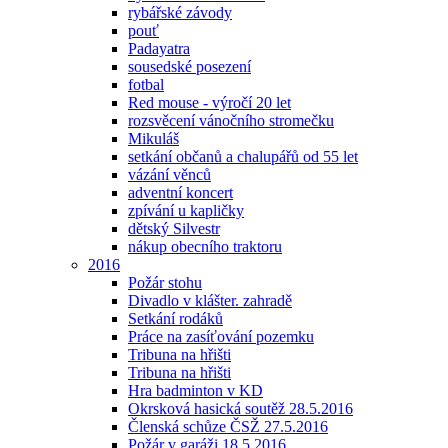
rybářské závody
pouť
Padayatra
sousedské posezení
fotbal
Red mouse - výročí 20 let
rozsvěcení vánočního stromečku
Mikuláš
setkání občanů a chalupářů od 55 let
vázání věnců
adventní koncert
zpívání u kapličky
dětský Silvestr
nákup obecního traktoru
2016
Požár stohu
Divadlo v klášter. zahradě
Setkání rodáků
Práce na zasíťování pozemku
Tribuna na hřišti
Tribuna na hřišti
Hra badminton v KD
Okrsková hasická soutěž 28.5.2016
Členská schůze ČSŽ 27.5.2016
Požár v garáži 18.5.2016