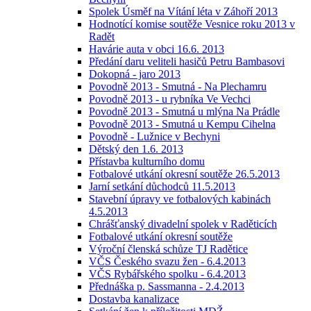
Spolek Úsměf na Vítání léta v Záhoří 2013
Hodnotící komise soutěže Vesnice roku 2013 v
Radět
Havárie auta v obci 16.6. 2013
Předání daru veliteli hasičů Petru Bambasovi
Dokopná - jaro 2013
Povodně 2013 - Smutná - Na Plechamru
Povodně 2013 - u rybníka Ve Vechci
Povodně 2013 - Smutná u mlýna Na Prádle
Povodně 2013 - Smutná u Kempu Cihelna
Povodně - Lužnice v Bechyni
Dětský den 1.6. 2013
Přístavba kulturního domu
Fotbalové utkání okresní soutěže 26.5.2013
Jarní setkání důchodců 11.5.2013
Stavební úpravy ve fotbalových kabinách
4.5.2013
Chrášťanský divadelní spolek v Raděticích
Fotbalové utkání okresní soutěže
Výroční členská schůze TJ Radětice
VČS Českého svazu žen - 6.4.2013
VČS Rybářského spolku - 6.4.2013
Přednáška p. Sassmanna - 2.4.2013
Dostavba kanalizace