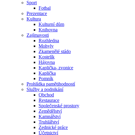
Sport
Fotbal
Prezentace
Kultura
Kulturní dům
Knihovna
Zajímavosti
Rozhledna
Mohyly
Zkamenělé stádo
Kostelík
Hájovna
Kaplička- zvonice
Kaplička
Pomník
Prohlídka pamětihodností
Služby a podnikání
Obchod
Restaurace
Společenské prostory
Zemědělství
Kamnářství
Truhlářství
Zednické práce
Účetnictví