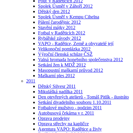
Pouť v Raděticích 2012
Spolek Úsměf v Záhoří 2012
Dětský den 2012
Spolek Úsměf v Kempu Cihelna
Pálení čarodějnic 2012
Stavění májky 2012
Fotbal v Raděticích 2012
Rybářské závody 2012
VAPO - Radětice, Země a obyvatelé její
Velikonoční pomlázka 2012
Výroční členská schůze ČSŽ
Valná hromada honebního společenstva 2012
Setkání žen k MDŽ 2012
Masopustní maškarní průvod 2012
Maškarní ples 2012
2011
Dětský Silvesr 2011
Mikulášká nadílka 2011
Den otevřených atelierů - Tomáš Pitlík - ilustráto
Setkání divadelního souboru 1.10.2011
Fotbalové mužstvo - podzim 2011
Autobusová čekárna v r. 2011
Oprava prodejny
Oprava střechy na kapličce
Agentura VAPO: Radětice a živly