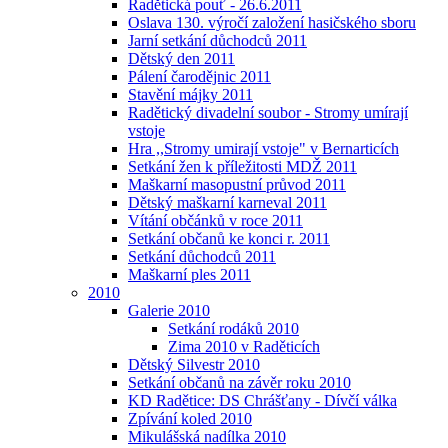
Radětická pouť - 26.6.2011
Oslava 130. výročí založení hasičského sboru
Jarní setkání důchodců 2011
Dětský den 2011
Pálení čarodějnic 2011
Stavění májky 2011
Radětický divadelní soubor - Stromy umírají
vstoje
Hra ,,Stromy umirají vstoje" v Bernarticích
Setkání žen k příležitosti MDŽ 2011
Maškarní masopustní průvod 2011
Dětský maškarní karneval 2011
Vítání občánků v roce 2011
Setkání občanů ke konci r. 2011
Setkání důchodců 2011
Maškarní ples 2011
2010
Galerie 2010
Setkání rodáků 2010
Zima 2010 v Raděticích
Dětský Silvestr 2010
Setkání občanů na závěr roku 2010
KD Radětice: DS Chrášťany - Dívčí válka
Zpívání koled 2010
Mikulášská nadílka 2010