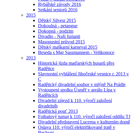
Rybářské závody 2016
Setkání seniorů 2016
2015
Dětský Silvesr 2015
Dokoulná - petangue
Dokopná - podzim
Divadlo - Naši furianti
Masopustní průvod 2015
Dětský maškarní karneval 2015
Beseda s Mgr Sassmannem - Velikonoce
2013
Historická jízda maďarských husarů přes
Radětice
Slavnostní vyhlášení Jihočeské vesnice r. 2013 v
C
Radětický divadelní soubor v mlýně Na Prádle
Vystoupení spolku Úsměf v areálu Lípa v
Raděticích
Divadelní zájezd k 110. výročí založení
divadelníh
Radětická pouť 2013
Fotbalový turnaj k 110. výročí založení oddílu TJ
Divadelní představení Lucerna v kulturním domě
Oslava 110. výročí elektrifikované tratě v
Bechyni