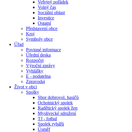
Veřejný pořádek
Volný čas
Sociální oblast
Investice
Ostatní
Představení obce
Kroj
Symboly obce
Úřad
Povinné informace
Úřední deska
Rozpočet
Výroční zprávy
Vyhlášky
E - podatelna
Zpravodaj
Život v obci
Spolky
Sbor dobrovol. hasičů
Ochotnický spolek
Radětický spolek žen
Myslivecké sdružení
TJ - fotbal
Spolek rybářů
Úsměf