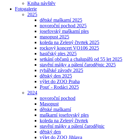
Kniha návštěv
Fotogalerie
2025
dětské maškarní 2025
novoroční pochod 2025
josefovský maškarní ples
masopust 2025
koleda na Zelený čtvrtek 2025
rockový koncert VO106 2025
hasičský ples 2025
setkání občanů a chalupářů od 55 let 2025
stavění májky a pálení čarodějnic 2025
rybářské závody 2025
dětský den 2025
výlet do ZOO Praha
Pouť - Rodáci 2025
2024
novoroční pochod
Masopust
dětské maškarní
maškarní josefovský ples
koleda na Zelený čtvrtek
stavění májky a pálení čarodějnic
dětský den
výlet do ZOO Jihlava