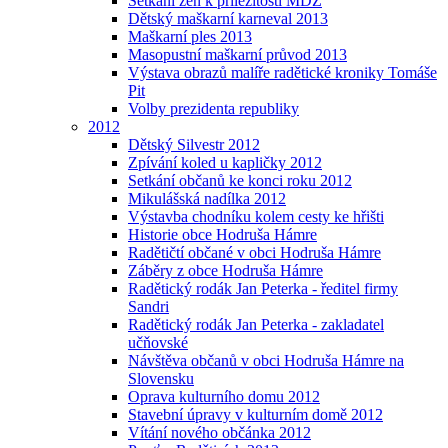
Setkání žen k příležitosti MDŽ
Dětský maškarní karneval 2013
Maškarní ples 2013
Masopustní maškarní průvod 2013
Výstava obrazů malíře radětické kroniky Tomáše
Pit
Volby prezidenta republiky
2012
Dětský Silvestr 2012
Zpívání koled u kapličky 2012
Setkání občanů ke konci roku 2012
Mikulášská nadílka 2012
Výstavba chodníku kolem cesty ke hřišti
Historie obce Hodruša Hámre
Radětičtí občané v obci Hodruša Hámre
Záběry z obce Hodruša Hámre
Radětický rodák Jan Peterka - ředitel firmy
Sandri
Radětický rodák Jan Peterka - zakladatel
učňovské
Návštěva občanů v obci Hodruša Hámre na
Slovensku
Oprava kulturního domu 2012
Stavební úpravy v kulturním domě 2012
Vítání nového občánka 2012