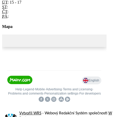
ÚT:
15 - 17
ST:
ČT:
PÁ:
Mapa
Vytvořil WRS
- Webový Redakční Systém společnosti
W