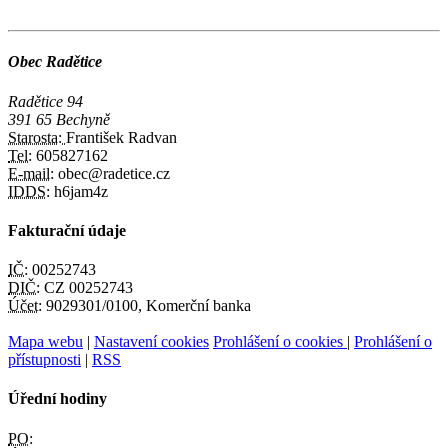
Obec Radětice
Radětice 94
391 65 Bechyně
Starosta:
František Radvan
Tel:
605827162
E-mail:
obec@radetice.cz
IDDS:
h6jam4z
Fakturační údaje
IČ:
00252743
DIČ:
CZ 00252743
Účet:
9029301/0100, Komerční banka
Mapa webu
|
Nastavení cookies
Prohlášení o cookies
|
Prohlášení o
přístupnosti
|
RSS
Úřední hodiny
PO: