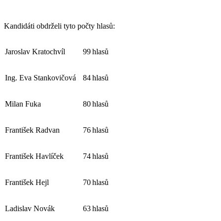
Kandidáti obdrželi tyto počty hlasů:
Jaroslav Kratochvíl
99
hlasů
Ing. Eva Stankovičová
84
hlasů
Milan Fuka
80
hlasů
František Radvan
76
hlasů
František Havlíček
74
hlasů
František Hejl
70
hlasů
Ladislav Novák
63
hlasů