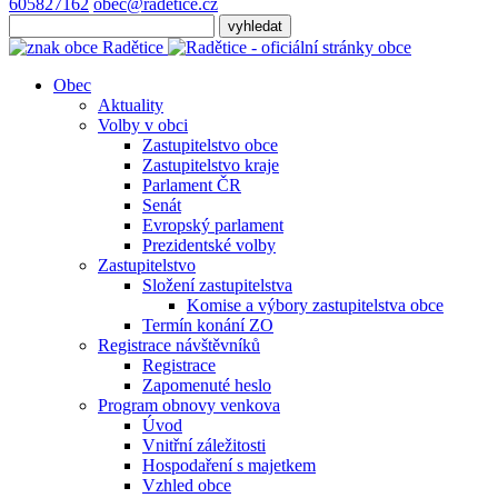
605827162
obec@radetice.cz
Obec
Aktuality
Volby v obci
Zastupitelstvo obce
Zastupitelstvo kraje
Parlament ČR
Senát
Evropský parlament
Prezidentské volby
Zastupitelstvo
Složení zastupitelstva
Komise a výbory zastupitelstva obce
Termín konání ZO
Registrace návštěvníků
Registrace
Zapomenuté heslo
Program obnovy venkova
Úvod
Vnitřní záležitosti
Hospodaření s majetkem
Vzhled obce