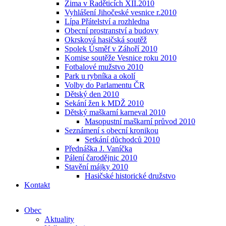
Zima v Raděticích XII.2010
Vyhlášení Jihočeské vesnice r.2010
Lípa Přátelství a rozhledna
Obecní prostranství a budovy
Okrsková hasičská soutěž
Spolek Úsměf v Záhoří 2010
Komise soutěže Vesnice roku 2010
Fotbalové mužstvo 2010
Park u rybníka a okolí
Volby do Parlamentu ČR
Dětský den 2010
Sekání žen k MDŽ 2010
Dětský maškarní karneval 2010
Masopustní maškarní průvod 2010
Seznámení s obecní kronikou
Setkání důchodců 2010
Přednáška J. Vaníčka
Pálení čarodějnic 2010
Stavění májky 2010
Hasičské historické družstvo
Kontakt
Obec
Aktuality