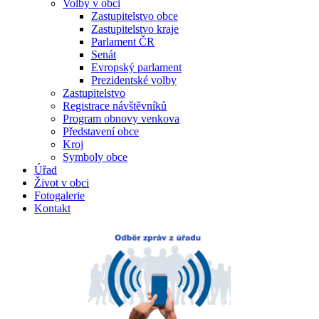
Volby v obci
Zastupitelstvo obce
Zastupitelstvo kraje
Parlament ČR
Senát
Evropský parlament
Prezidentské volby
Zastupitelstvo
Registrace návštěvníků
Program obnovy venkova
Představení obce
Kroj
Symboly obce
Úřad
Život v obci
Fotogalerie
Kontakt