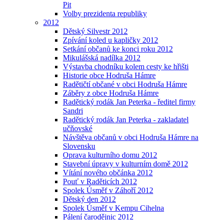
Pit
Volby prezidenta republiky
2012
Dětský Silvestr 2012
Zpívání koled u kapličky 2012
Setkání občanů ke konci roku 2012
Mikulášská nadílka 2012
Výstavba chodníku kolem cesty ke hřišti
Historie obce Hodruša Hámre
Radětičtí občané v obci Hodruša Hámre
Záběry z obce Hodruša Hámre
Radětický rodák Jan Peterka - ředitel firmy
Sandri
Radětický rodák Jan Peterka - zakladatel
učňovské
Návštěva občanů v obci Hodruša Hámre na
Slovensku
Oprava kulturního domu 2012
Stavební úpravy v kulturním domě 2012
Vítání nového občánka 2012
Pouť v Raděticích 2012
Spolek Úsměf v Záhoří 2012
Dětský den 2012
Spolek Úsměf v Kempu Cihelna
Pálení čarodějnic 2012