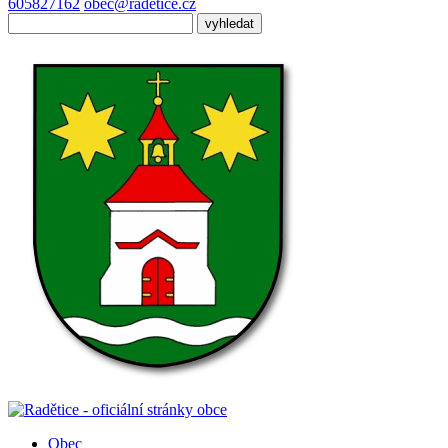
605827162
obec@radetice.cz
Obec