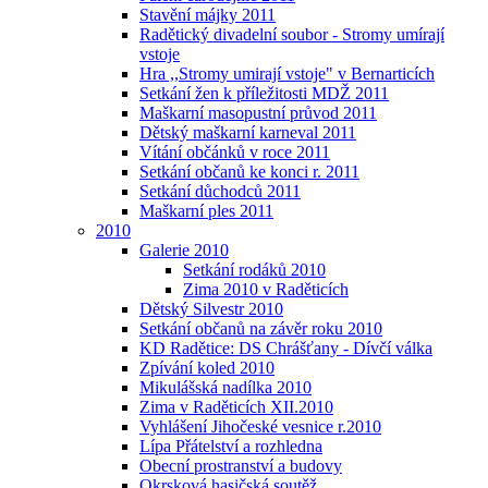
Stavění májky 2011
Radětický divadelní soubor - Stromy umírají
vstoje
Hra ,,Stromy umirají vstoje" v Bernarticích
Setkání žen k příležitosti MDŽ 2011
Maškarní masopustní průvod 2011
Dětský maškarní karneval 2011
Vítání občánků v roce 2011
Setkání občanů ke konci r. 2011
Setkání důchodců 2011
Maškarní ples 2011
2010
Galerie 2010
Setkání rodáků 2010
Zima 2010 v Raděticích
Dětský Silvestr 2010
Setkání občanů na závěr roku 2010
KD Radětice: DS Chrášťany - Dívčí válka
Zpívání koled 2010
Mikulášská nadílka 2010
Zima v Raděticích XII.2010
Vyhlášení Jihočeské vesnice r.2010
Lípa Přátelství a rozhledna
Obecní prostranství a budovy
Okrsková hasičská soutěž