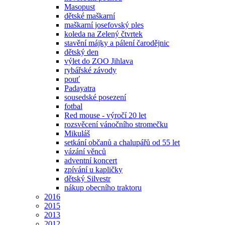
Masopust
dětské maškarní
maškarní josefovský ples
koleda na Zelený čtvrtek
stavění májky a pálení čarodějnic
dětský den
výlet do ZOO Jihlava
rybářské závody
pouť
Padayatra
sousedské posezení
fotbal
Red mouse - výročí 20 let
rozsvěcení vánočního stromečku
Mikuláš
setkání občanů a chalupářů od 55 let
vázání věnců
adventní koncert
zpívání u kapličky
dětský Silvestr
nákup obecního traktoru
2016
2015
2013
2012