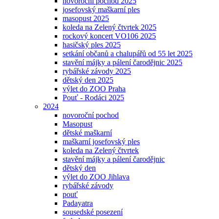
novoroční pochod 2025
josefovský maškarní ples
masopust 2025
koleda na Zelený čtvrtek 2025
rockový koncert VO106 2025
hasičský ples 2025
setkání občanů a chalupářů od 55 let 2025
stavění májky a pálení čarodějnic 2025
rybářské závody 2025
dětský den 2025
výlet do ZOO Praha
Pouť - Rodáci 2025
2024
novoroční pochod
Masopust
dětské maškarní
maškarní josefovský ples
koleda na Zelený čtvrtek
stavění májky a pálení čarodějnic
dětský den
výlet do ZOO Jihlava
rybářské závody
pouť
Padayatra
sousedské posezení