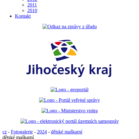
2011
2010
Kontakt
cz
-
Fotogalerie
-
2024
-
dětské maškarní
dětské maškarní