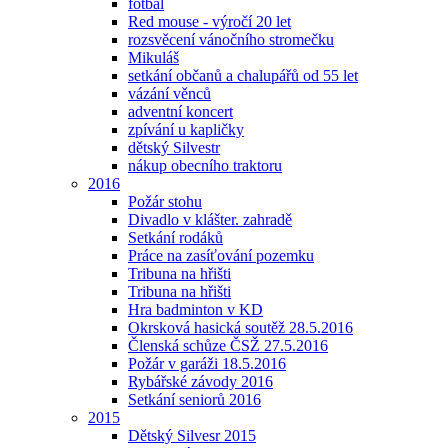
fotbal
Red mouse - výročí 20 let
rozsvěcení vánočního stromečku
Mikuláš
setkání občanů a chalupářů od 55 let
vázání věnců
adventní koncert
zpívání u kapličky
dětský Silvestr
nákup obecního traktoru
2016
Požár stohu
Divadlo v klášter. zahradě
Setkání rodáků
Práce na zasíťování pozemku
Tribuna na hřišti
Tribuna na hřišti
Hra badminton v KD
Okrsková hasická soutěž 28.5.2016
Členská schůze ČSŽ 27.5.2016
Požár v garáži 18.5.2016
Rybářské závody 2016
Setkání seniorů 2016
2015
Dětský Silvesr 2015