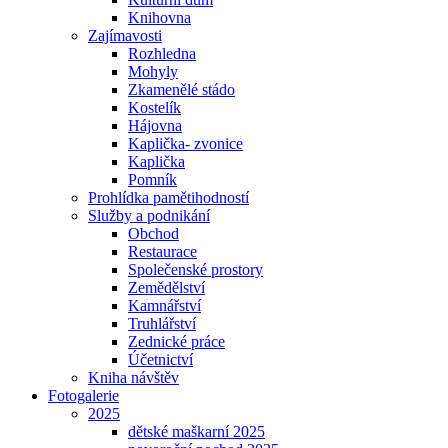
Knihovna
Zajímavosti
Rozhledna
Mohyly
Zkamenělé stádo
Kostelík
Hájovna
Kaplička- zvonice
Kaplička
Pomník
Prohlídka pamětihodností
Služby a podnikání
Obchod
Restaurace
Společenské prostory
Zemědělství
Kamnářství
Truhlářství
Zednické práce
Účetnictví
Kniha návštěv
Fotogalerie
2025
dětské maškarní 2025