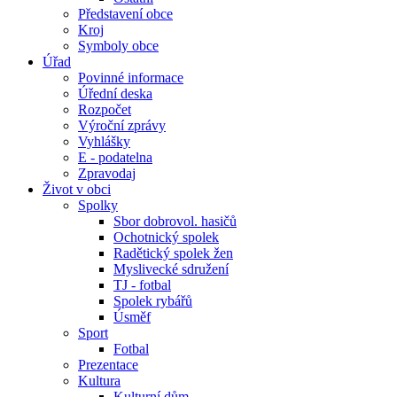
Představení obce
Kroj
Symboly obce
Úřad
Povinné informace
Úřední deska
Rozpočet
Výroční zprávy
Vyhlášky
E - podatelna
Zpravodaj
Život v obci
Spolky
Sbor dobrovol. hasičů
Ochotnický spolek
Radětický spolek žen
Myslivecké sdružení
TJ - fotbal
Spolek rybářů
Úsměf
Sport
Fotbal
Prezentace
Kultura
Kulturní dům