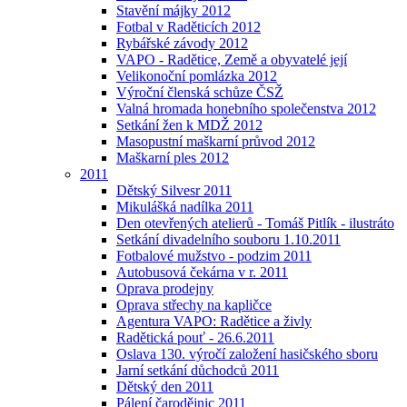
Stavění májky 2012
Fotbal v Raděticích 2012
Rybářské závody 2012
VAPO - Radětice, Země a obyvatelé její
Velikonoční pomlázka 2012
Výroční členská schůze ČSŽ
Valná hromada honebního společenstva 2012
Setkání žen k MDŽ 2012
Masopustní maškarní průvod 2012
Maškarní ples 2012
2011
Dětský Silvesr 2011
Mikulášká nadílka 2011
Den otevřených atelierů - Tomáš Pitlík - ilustráto
Setkání divadelního souboru 1.10.2011
Fotbalové mužstvo - podzim 2011
Autobusová čekárna v r. 2011
Oprava prodejny
Oprava střechy na kapličce
Agentura VAPO: Radětice a živly
Radětická pouť - 26.6.2011
Oslava 130. výročí založení hasičského sboru
Jarní setkání důchodců 2011
Dětský den 2011
Pálení čarodějnic 2011