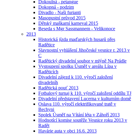
Dokoulná - petangue
Dokopná - podzim
Divadlo - Naši furianti
Masopustní průvod 2015
Dětský maškarní karneval 2015
Beseda s Mgr Sassmannem - Velikonoce
2013
Historická jízda maďarských husarů přes
Radětice
Slavnostní vyhlášení Jihočeské vesnice r. 2013 v
C
Radětický divadelní soubor v mlýně Na Prádle
Vystoupení spolku Úsměf v areálu Lípa v
Raděticích
Divadelní zájezd k 110. výročí založení
divadelníh
Radětická pouť 2013
Fotbalový turnaj k 110. výročí založení oddílu TJ
Divadelní představení Lucerna v kulturním domě
Oslava 110. výročí elektrifikované tratě v
Bechyni
Spolek Úsměf na Vítání léta v Záhoří 2013
Hodnotící komise soutěže Vesnice roku 2013 v
Radět
Havárie auta v obci 16.6. 2013