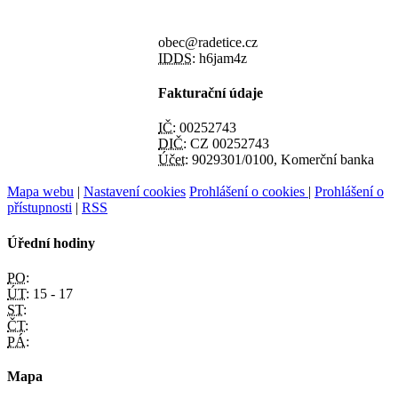
obec@radetice.cz
IDDS:
h6jam4z
Fakturační údaje
IČ:
00252743
DIČ:
CZ 00252743
Účet:
9029301/0100, Komerční banka
Mapa webu
|
Nastavení cookies
Prohlášení o cookies
|
Prohlášení o
přístupnosti
|
RSS
Úřední hodiny
PO:
ÚT:
15 - 17
ST:
ČT:
PÁ:
Mapa