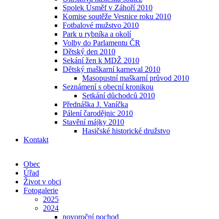
Spolek Úsměf v Záhoří 2010
Komise soutěže Vesnice roku 2010
Fotbalové mužstvo 2010
Park u rybníka a okolí
Volby do Parlamentu ČR
Dětský den 2010
Sekání žen k MDŽ 2010
Dětský maškarní karneval 2010
Masopustní maškarní průvod 2010
Seznámení s obecní kronikou
Setkání důchodců 2010
Přednáška J. Vaníčka
Pálení čarodějnic 2010
Stavění májky 2010
Hasičské historické družstvo
Kontakt
Obec
Úřad
Život v obci
Fotogalerie
2025
2024
novoroční pochod