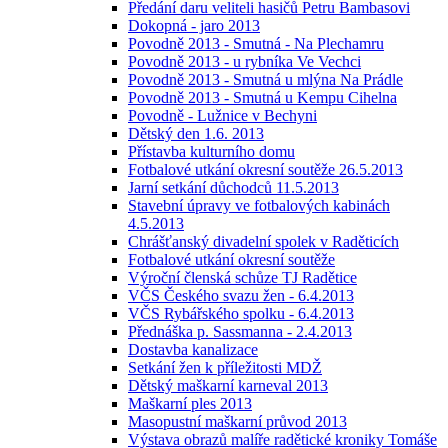
Předání daru veliteli hasičů Petru Bambasovi
Dokopná - jaro 2013
Povodně 2013 - Smutná - Na Plechamru
Povodně 2013 - u rybníka Ve Vechci
Povodně 2013 - Smutná u mlýna Na Prádle
Povodně 2013 - Smutná u Kempu Cihelna
Povodně - Lužnice v Bechyni
Dětský den 1.6. 2013
Přístavba kulturního domu
Fotbalové utkání okresní soutěže 26.5.2013
Jarní setkání důchodců 11.5.2013
Stavební úpravy ve fotbalových kabinách
4.5.2013
Chrášťanský divadelní spolek v Raděticích
Fotbalové utkání okresní soutěže
Výroční členská schůze TJ Radětice
VČS Českého svazu žen - 6.4.2013
VČS Rybářského spolku - 6.4.2013
Přednáška p. Sassmanna - 2.4.2013
Dostavba kanalizace
Setkání žen k příležitosti MDŽ
Dětský maškarní karneval 2013
Maškarní ples 2013
Masopustní maškarní průvod 2013
Výstava obrazů malíře radětické kroniky Tomáše