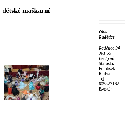
dětské maškarní
Obec
Radětice
Radětice 94
391 65
Bechyně
Starosta:
František
Radvan
Tel:
605827162
E-mail: