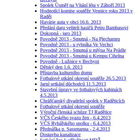
Spolek Úsměf na Vítání léta v Záhoří 2013
Hodnotící komise soutěže Vesnice roku 2013 v
Radět
Havárie auta v obci 16.6. 2013
Předání daru veliteli hasičů Petru Bambasovi
Dokopná - jaro 2013
Povodně 2013 - Smutná - Na Plechamru
Povodně 2013 - u rybníka Ve Vechci
Povodně 2013 - Smutná u mlýna Na Prádle
Povodně 2013 - Smutná u Kempu Cihelna
Povodně - Lužnice v Bechyni
Dětský den 1.6. 2013
Přístavba kulturního domu
Fotbalové utkání okresní soutěže 26.5.2013
Jarní setkání důchodců 11.5.2013
Stavební úpravy ve fotbalových kabinách
4.5.2013
Chrášťanský divadelní spolek v Raděticích
Fotbalové utkání okresní soutěže
Výroční členská schůze TJ Radětice
VČS Českého svazu žen - 6.4.2013
VČS Rybářského spolku - 6.4.2013
Přednáška p. Sassmanna - 2.4.2013
Dostavba kanalizace