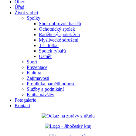
Obec
Úřad
Život v obci
Spolky
Sbor dobrovol. hasičů
Ochotnický spolek
Radětický spolek žen
Myslivecké sdružení
TJ - fotbal
Spolek rybářů
Úsměf
Sport
Prezentace
Kultura
Zajímavosti
Prohlídka pamětihodností
Služby a podnikání
Kniha návštěv
Fotogalerie
Kontakt