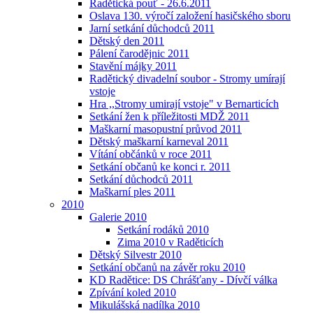
Radětická pouť - 26.6.2011
Oslava 130. výročí založení hasičského sboru
Jarní setkání důchodců 2011
Dětský den 2011
Pálení čarodějnic 2011
Stavění májky 2011
Radětický divadelní soubor - Stromy umírají
vstoje
Hra ,,Stromy umirají vstoje" v Bernarticích
Setkání žen k příležitosti MDŽ 2011
Maškarní masopustní průvod 2011
Dětský maškarní karneval 2011
Vítání občánků v roce 2011
Setkání občanů ke konci r. 2011
Setkání důchodců 2011
Maškarní ples 2011
2010
Galerie 2010
Setkání rodáků 2010
Zima 2010 v Raděticích
Dětský Silvestr 2010
Setkání občanů na závěr roku 2010
KD Radětice: DS Chrášťany - Dívčí válka
Zpívání koled 2010
Mikulášská nadílka 2010