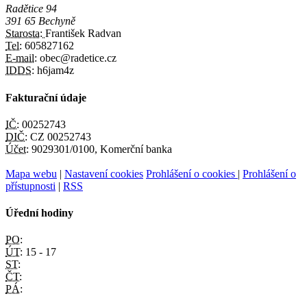
Radětice 94
391 65 Bechyně
Starosta:
František Radvan
Tel:
605827162
E-mail:
obec@radetice.cz
IDDS:
h6jam4z
Fakturační údaje
IČ:
00252743
DIČ:
CZ 00252743
Účet:
9029301/0100, Komerční banka
Mapa webu
|
Nastavení cookies
Prohlášení o cookies
|
Prohlášení o
přístupnosti
|
RSS
Úřední hodiny
PO:
ÚT:
15 - 17
ST:
ČT:
PÁ: