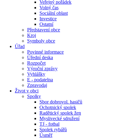
Veřejný pořádek
Volný čas
Sociální oblast
Investice
Ostatní
Představení obce
Kroj
Symboly obce
Úřad
Povinné informace
Úřední deska
Rozpočet
Výroční zprávy
Vyhlášky
E - podatelna
Zpravodaj
Život v obci
Spolky
Sbor dobrovol. hasičů
Ochotnický spolek
Radětický spolek žen
Myslivecké sdružení
TJ - fotbal
Spolek rybářů
Úsměf