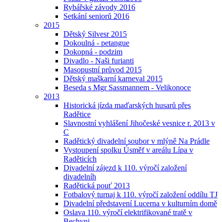
Rybářské závody 2016
Setkání seniorů 2016
2015
Dětský Silvesr 2015
Dokoulná - petangue
Dokopná - podzim
Divadlo - Naši furianti
Masopustní průvod 2015
Dětský maškarní karneval 2015
Beseda s Mgr Sassmannem - Velikonoce
2013
Historická jízda maďarských husarů přes
Radětice
Slavnostní vyhlášení Jihočeské vesnice r. 2013 v
C
Radětický divadelní soubor v mlýně Na Prádle
Vystoupení spolku Úsměf v areálu Lípa v
Raděticích
Divadelní zájezd k 110. výročí založení
divadelníh
Radětická pouť 2013
Fotbalový turnaj k 110. výročí založení oddílu TJ
Divadelní představení Lucerna v kulturním domě
Oslava 110. výročí elektrifikované tratě v
Bechyni