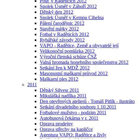
Pouť v Raděticích 2012
Spolek Úsměf v Záhoří 2012
Dětský den 2012
Spolek Úsměf v Kempu Cihelna
Pálení čarodějnic 2012
Stavění májky 2012
Fotbal v Raděticích 2012
Rybářské závody 2012
VAPO - Radětice, Země a obyvatelé její
Velikonoční pomlázka 2012
Výroční členská schůze ČSŽ
Valná hromada honebního společenstva 2012
Setkání žen k MDŽ 2012
Masopustní maškarní průvod 2012
Maškarní ples 2012
2011
Dětský Silvesr 2011
Mikulášká nadílka 2011
Den otevřených atelierů - Tomáš Pitlík - ilustráto
Setkání divadelního souboru 1.10.2011
Fotbalové mužstvo - podzim 2011
Autobusová čekárna v r. 2011
Oprava prodejny
Oprava střechy na kapličce
Agentura VAPO: Radětice a živly