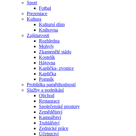
Sport
Fotbal
Prezentace
Kultura
Kulturní dům
Knihovna
Zajímavosti
Rozhledna
Mohyly
Zkamenělé stádo
Kostelík
Hájovna
Kaplička- zvonice
Kaplička
Pomník
Prohlídka pamětihodností
Služby a podnikání
Obchod
Restaurace
Společenské prostory
Zemědělství
Kamnářství
Truhlářství
Zednické práce
Účetnictví