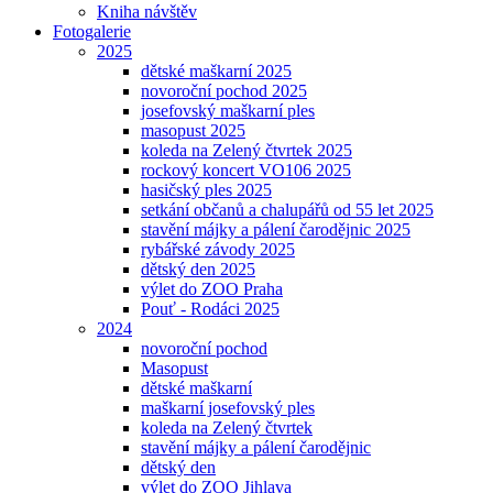
Kniha návštěv
Fotogalerie
2025
dětské maškarní 2025
novoroční pochod 2025
josefovský maškarní ples
masopust 2025
koleda na Zelený čtvrtek 2025
rockový koncert VO106 2025
hasičský ples 2025
setkání občanů a chalupářů od 55 let 2025
stavění májky a pálení čarodějnic 2025
rybářské závody 2025
dětský den 2025
výlet do ZOO Praha
Pouť - Rodáci 2025
2024
novoroční pochod
Masopust
dětské maškarní
maškarní josefovský ples
koleda na Zelený čtvrtek
stavění májky a pálení čarodějnic
dětský den
výlet do ZOO Jihlava