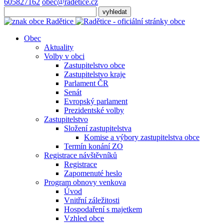
605827162
obec@radetice.cz
Obec
Aktuality
Volby v obci
Zastupitelstvo obce
Zastupitelstvo kraje
Parlament ČR
Senát
Evropský parlament
Prezidentské volby
Zastupitelstvo
Složení zastupitelstva
Komise a výbory zastupitelstva obce
Termín konání ZO
Registrace návštěvníků
Registrace
Zapomenuté heslo
Program obnovy venkova
Úvod
Vnitřní záležitosti
Hospodaření s majetkem
Vzhled obce