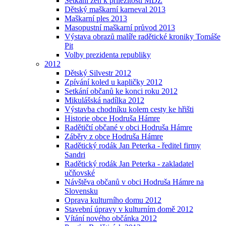
Setkání žen k příležitosti MDŽ
Dětský maškarní karneval 2013
Maškarní ples 2013
Masopustní maškarní průvod 2013
Výstava obrazů malíře radětické kroniky Tomáše
Pit
Volby prezidenta republiky
2012
Dětský Silvestr 2012
Zpívání koled u kapličky 2012
Setkání občanů ke konci roku 2012
Mikulášská nadílka 2012
Výstavba chodníku kolem cesty ke hřišti
Historie obce Hodruša Hámre
Radětičtí občané v obci Hodruša Hámre
Záběry z obce Hodruša Hámre
Radětický rodák Jan Peterka - ředitel firmy
Sandri
Radětický rodák Jan Peterka - zakladatel
učňovské
Návštěva občanů v obci Hodruša Hámre na
Slovensku
Oprava kulturního domu 2012
Stavební úpravy v kulturním domě 2012
Vítání nového občánka 2012