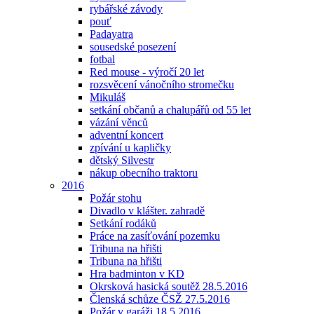
rybářské závody
pouť
Padayatra
sousedské posezení
fotbal
Red mouse - výročí 20 let
rozsvěcení vánočního stromečku
Mikuláš
setkání občanů a chalupářů od 55 let
vázání věnců
adventní koncert
zpívání u kapličky
dětský Silvestr
nákup obecního traktoru
2016
Požár stohu
Divadlo v klášter. zahradě
Setkání rodáků
Práce na zasíťování pozemku
Tribuna na hřišti
Tribuna na hřišti
Hra badminton v KD
Okrsková hasická soutěž 28.5.2016
Členská schůze ČSŽ 27.5.2016
Požár v garáži 18.5.2016