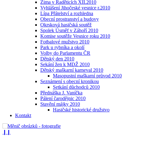
Zima v Raděticích XII.2010
Vyhlášení Jihočeské vesnice r.2010
Lípa Přátelství a rozhledna
Obecní prostranství a budovy
Okrsková hasičská soutěž
Spolek Úsměf v Záhoří 2010
Komise soutěže Vesnice roku 2010
Fotbalové mužstvo 2010
Park u rybníka a okolí
Volby do Parlamentu ČR
Dětský den 2010
Sekání žen k MDŽ 2010
Dětský maškarní karneval 2010
Masopustní maškarní průvod 2010
Seznámení s obecní kronikou
Setkání důchodců 2010
Přednáška J. Vaníčka
Pálení čarodějnic 2010
Stavění májky 2010
Hasičské historické družstvo
Kontakt
❙❙