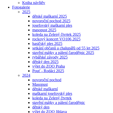
Kniha návštěv
Fotogalerie
2025
dětské maškarní 2025
novoroční pochod 2025
josefovský maškarní ples
masopust 2025
koleda na Zelený čtvrtek 2025
rockový koncert VO106 2025
hasičský ples 2025
setkání občanů a chalupářů od 55 let 2025
stavění májky a pálení čarodějnic 2025
rybářské závody 2025
dětský den 2025
výlet do ZOO Praha
Pouť - Rodáci 2025
2024
novoroční pochod
Masopust
dětské maškarní
maškarní josefovský ples
koleda na Zelený čtvrtek
stavění májky a pálení čarodějnic
dětský den
výlet do ZOO Jihlava