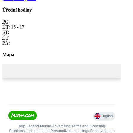
Úřední hodiny
PO:
ÚT:
15 - 17
ST:
ČT:
PÁ:
Mapa