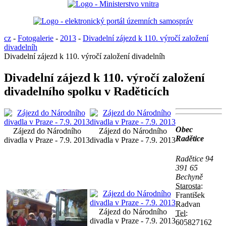
cz
-
Fotogalerie
-
2013
-
Divadelní zájezd k 110. výročí založení
divadelníh
Divadelní zájezd k 110. výročí založení divadelníh
Divadelní zájezd k 110. výročí založení
divadelního spolku v Raděticích
Obec
Zájezd do Národního
Zájezd do Národního
Radětice
divadla v Praze - 7.9. 2013
divadla v Praze - 7.9. 2013
Radětice 94
391 65
Bechyně
Starosta:
František
Radvan
Zájezd do Národního
Tel:
divadla v Praze - 7.9. 2013
605827162