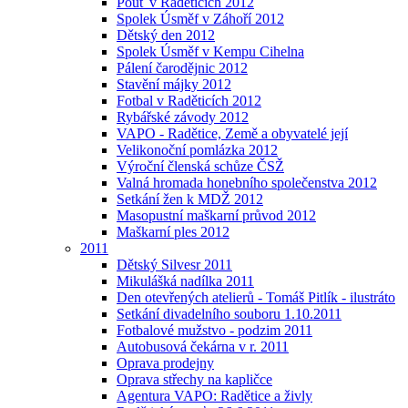
Pouť v Raděticích 2012
Spolek Úsměf v Záhoří 2012
Dětský den 2012
Spolek Úsměf v Kempu Cihelna
Pálení čarodějnic 2012
Stavění májky 2012
Fotbal v Raděticích 2012
Rybářské závody 2012
VAPO - Radětice, Země a obyvatelé její
Velikonoční pomlázka 2012
Výroční členská schůze ČSŽ
Valná hromada honebního společenstva 2012
Setkání žen k MDŽ 2012
Masopustní maškarní průvod 2012
Maškarní ples 2012
2011
Dětský Silvesr 2011
Mikulášká nadílka 2011
Den otevřených atelierů - Tomáš Pitlík - ilustráto
Setkání divadelního souboru 1.10.2011
Fotbalové mužstvo - podzim 2011
Autobusová čekárna v r. 2011
Oprava prodejny
Oprava střechy na kapličce
Agentura VAPO: Radětice a živly