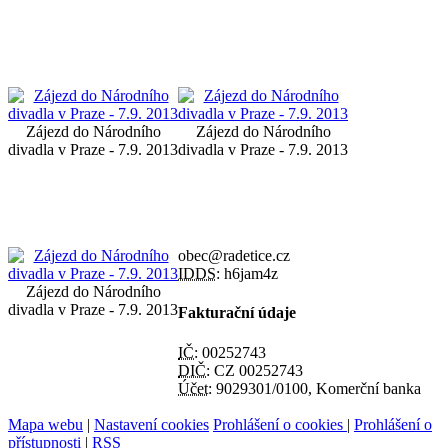
Zájezd do Národního
Zájezd do Národního
divadla v Praze - 7.9. 2013
divadla v Praze - 7.9. 2013
obec@radetice.cz
IDDS:
h6jam4z
Zájezd do Národního
divadla v Praze - 7.9. 2013
Fakturační údaje
IČ:
00252743
DIČ:
CZ 00252743
Účet:
9029301/0100, Komerční banka
Mapa webu
|
Nastavení cookies
Prohlášení o cookies
|
Prohlášení o
přístupnosti
|
RSS