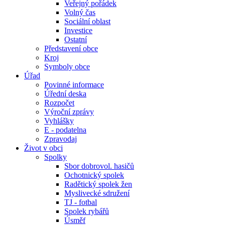
Veřejný pořádek
Volný čas
Sociální oblast
Investice
Ostatní
Představení obce
Kroj
Symboly obce
Úřad
Povinné informace
Úřední deska
Rozpočet
Výroční zprávy
Vyhlášky
E - podatelna
Zpravodaj
Život v obci
Spolky
Sbor dobrovol. hasičů
Ochotnický spolek
Radětický spolek žen
Myslivecké sdružení
TJ - fotbal
Spolek rybářů
Úsměf