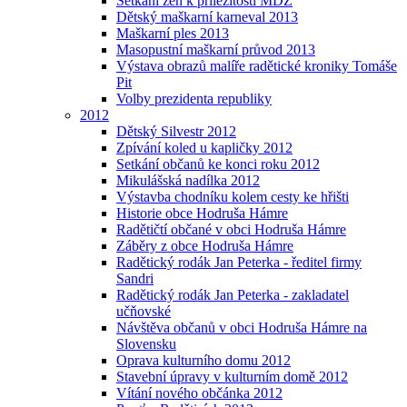
Setkání žen k příležitosti MDŽ
Dětský maškarní karneval 2013
Maškarní ples 2013
Masopustní maškarní průvod 2013
Výstava obrazů malíře radětické kroniky Tomáše
Pit
Volby prezidenta republiky
2012
Dětský Silvestr 2012
Zpívání koled u kapličky 2012
Setkání občanů ke konci roku 2012
Mikulášská nadílka 2012
Výstavba chodníku kolem cesty ke hřišti
Historie obce Hodruša Hámre
Radětičtí občané v obci Hodruša Hámre
Záběry z obce Hodruša Hámre
Radětický rodák Jan Peterka - ředitel firmy
Sandri
Radětický rodák Jan Peterka - zakladatel
učňovské
Návštěva občanů v obci Hodruša Hámre na
Slovensku
Oprava kulturního domu 2012
Stavební úpravy v kulturním domě 2012
Vítání nového občánka 2012