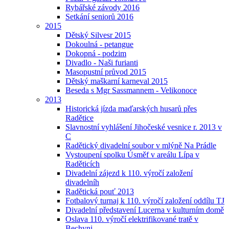
Rybářské závody 2016
Setkání seniorů 2016
2015
Dětský Silvesr 2015
Dokoulná - petangue
Dokopná - podzim
Divadlo - Naši furianti
Masopustní průvod 2015
Dětský maškarní karneval 2015
Beseda s Mgr Sassmannem - Velikonoce
2013
Historická jízda maďarských husarů přes
Radětice
Slavnostní vyhlášení Jihočeské vesnice r. 2013 v
C
Radětický divadelní soubor v mlýně Na Prádle
Vystoupení spolku Úsměf v areálu Lípa v
Raděticích
Divadelní zájezd k 110. výročí založení
divadelníh
Radětická pouť 2013
Fotbalový turnaj k 110. výročí založení oddílu TJ
Divadelní představení Lucerna v kulturním domě
Oslava 110. výročí elektrifikované tratě v
Bechyni