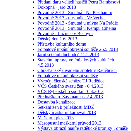
Předání daru veliteli hasičů Petru Bambasovi
Dokopná - jaro 2013
Povodně 2013 - Smutná - Na Plechamru
Povodně 2013 - u rybníka Ve Vechci
Povodně 2013 - Smutná u mlýna Na Prádle
Povodně 2013 - Smutná u Kempu Cihelna
Povodně - Lužnice v Bechyni
Dětský den 1.6. 2013
Přístavba kulturního domu
Fotbalové utkání okresní soutěže 26.5.2013
Jarní setkání důchodců 11.5.2013
Stavební úpravy ve fotbalových kabinách
4.5.2013
Chrášťanský divadelní spolek v Raděticích
Fotbalové utkání okresní soutěže
Výroční členská schůze TJ Radětice
VČS Českého svazu žen - 6.4.2013
VČS Rybářského spolku - 6.4.2013
Přednáška p. Sassmanna - 2.4.2013
Dostavba kanalizace
Setkání žen k příležitosti MDŽ
Dětský maškarní karneval 2013
Maškarní ples 2013
Masopustní maškarní průvod 2013
Výstava obrazů malíře radětické kroniky Tomáše