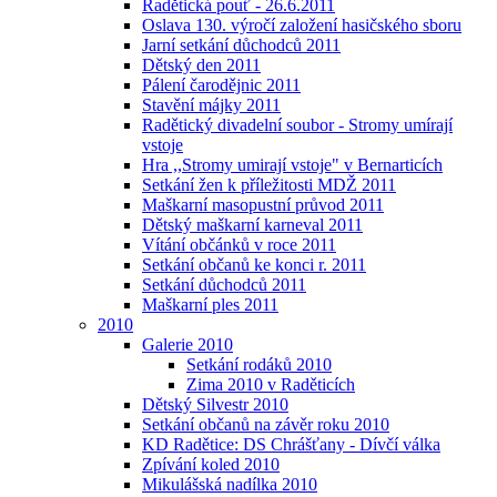
Radětická pouť - 26.6.2011
Oslava 130. výročí založení hasičského sboru
Jarní setkání důchodců 2011
Dětský den 2011
Pálení čarodějnic 2011
Stavění májky 2011
Radětický divadelní soubor - Stromy umírají
vstoje
Hra ,,Stromy umirají vstoje" v Bernarticích
Setkání žen k příležitosti MDŽ 2011
Maškarní masopustní průvod 2011
Dětský maškarní karneval 2011
Vítání občánků v roce 2011
Setkání občanů ke konci r. 2011
Setkání důchodců 2011
Maškarní ples 2011
2010
Galerie 2010
Setkání rodáků 2010
Zima 2010 v Raděticích
Dětský Silvestr 2010
Setkání občanů na závěr roku 2010
KD Radětice: DS Chrášťany - Dívčí válka
Zpívání koled 2010
Mikulášská nadílka 2010