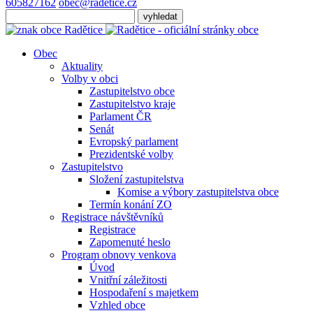
605827162
obec@radetice.cz
Obec
Aktuality
Volby v obci
Zastupitelstvo obce
Zastupitelstvo kraje
Parlament ČR
Senát
Evropský parlament
Prezidentské volby
Zastupitelstvo
Složení zastupitelstva
Komise a výbory zastupitelstva obce
Termín konání ZO
Registrace návštěvníků
Registrace
Zapomenuté heslo
Program obnovy venkova
Úvod
Vnitřní záležitosti
Hospodaření s majetkem
Vzhled obce