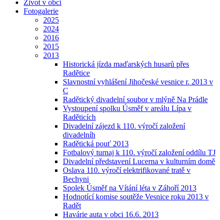
Život v obci
Fotogalerie
2025
2024
2016
2015
2013
Historická jízda maďarských husarů přes
Radětice
Slavnostní vyhlášení Jihočeské vesnice r. 2013 v
C
Radětický divadelní soubor v mlýně Na Prádle
Vystoupení spolku Úsměf v areálu Lípa v
Raděticích
Divadelní zájezd k 110. výročí založení
divadelníh
Radětická pouť 2013
Fotbalový turnaj k 110. výročí založení oddílu TJ
Divadelní představení Lucerna v kulturním domě
Oslava 110. výročí elektrifikované tratě v
Bechyni
Spolek Úsměf na Vítání léta v Záhoří 2013
Hodnotící komise soutěže Vesnice roku 2013 v
Radět
Havárie auta v obci 16.6. 2013