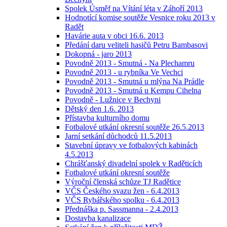
Spolek Úsměf na Vítání léta v Záhoří 2013
Hodnotící komise soutěže Vesnice roku 2013 v
Radět
Havárie auta v obci 16.6. 2013
Předání daru veliteli hasičů Petru Bambasovi
Dokopná - jaro 2013
Povodně 2013 - Smutná - Na Plechamru
Povodně 2013 - u rybníka Ve Vechci
Povodně 2013 - Smutná u mlýna Na Prádle
Povodně 2013 - Smutná u Kempu Cihelna
Povodně - Lužnice v Bechyni
Dětský den 1.6. 2013
Přístavba kulturního domu
Fotbalové utkání okresní soutěže 26.5.2013
Jarní setkání důchodců 11.5.2013
Stavební úpravy ve fotbalových kabinách
4.5.2013
Chrášťanský divadelní spolek v Raděticích
Fotbalové utkání okresní soutěže
Výroční členská schůze TJ Radětice
VČS Českého svazu žen - 6.4.2013
VČS Rybářského spolku - 6.4.2013
Přednáška p. Sassmanna - 2.4.2013
Dostavba kanalizace