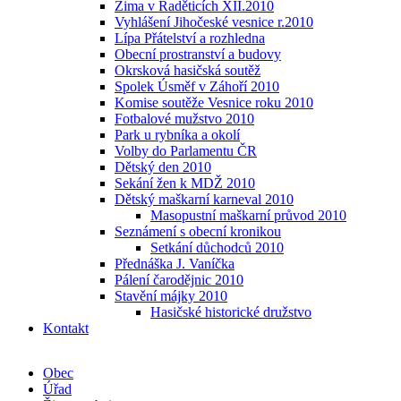
Zima v Raděticích XII.2010
Vyhlášení Jihočeské vesnice r.2010
Lípa Přátelství a rozhledna
Obecní prostranství a budovy
Okrsková hasičská soutěž
Spolek Úsměf v Záhoří 2010
Komise soutěže Vesnice roku 2010
Fotbalové mužstvo 2010
Park u rybníka a okolí
Volby do Parlamentu ČR
Dětský den 2010
Sekání žen k MDŽ 2010
Dětský maškarní karneval 2010
Masopustní maškarní průvod 2010
Seznámení s obecní kronikou
Setkání důchodců 2010
Přednáška J. Vaníčka
Pálení čarodějnic 2010
Stavění májky 2010
Hasičské historické družstvo
Kontakt
Obec
Úřad