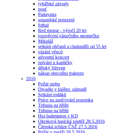
rybářské závody
pouť
Padayatra
sousedské posezení
fotbal
Red mouse - výročí 20 let
rozsvěcení vánočního stromečku
Mikuláš
setkání občanů a chalupářů od 55 let
vázání věnců
adventní koncert
zpívání u kapličky
dětský Silvestr
nákup obecního traktoru
2016
Požár stohu
Divadlo v klášter. zahradě
Setkání rodáků
Práce na zasíťování pozemku
Tribuna na hřišti
Tribuna na hřišti
Hra badminton v KD
Okrsková hasická soutěž 28.5.2016
Členská schůze ČSŽ 27.5.2016
Požár v garáži 18.5.2016