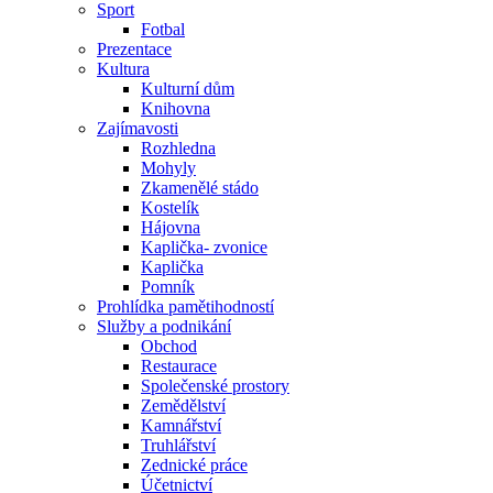
Sport
Fotbal
Prezentace
Kultura
Kulturní dům
Knihovna
Zajímavosti
Rozhledna
Mohyly
Zkamenělé stádo
Kostelík
Hájovna
Kaplička- zvonice
Kaplička
Pomník
Prohlídka pamětihodností
Služby a podnikání
Obchod
Restaurace
Společenské prostory
Zemědělství
Kamnářství
Truhlářství
Zednické práce
Účetnictví