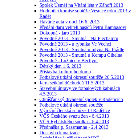
Spolek Úsměf na Vítání léta v Záhoří 2013
Hodnotící komise soutěže Vesnice roku 2013 v
Radět
Havárie auta v obci 16.6. 2013
Předání daru veliteli hasičů Petru Bambasovi
Dokopná - jaro 2013
Povodně 2013 - Smutná - Na Plechamru
Povodně 2013 - u rybníka Ve Vechci
Povodně 2013 - Smutná u mlýna Na Prádle
Povodně 2013 - Smutná u Kempu Cihelna
Povodně - Lužnice v Bechyni
Dětský den 1.6. 2013
Přístavba kulturního domu
Fotbalové utkání okresní soutěže 26.5.2013
Jarní setkání důchodců 11.5.2013
Stavební úpravy ve fotbalových kabinách
4.5.2013
Chrášťanský divadelní spolek v Raděticích
Fotbalové utkání okresní soutěže
Výroční členská schůze TJ Radětice
VČS Českého svazu žen - 6.4.2013
VČS Rybářského spolku - 6.4.2013
Přednáška p. Sassmanna - 2.4.2013
Dostavba kanalizace