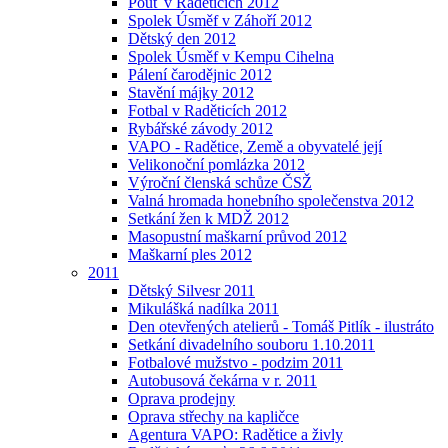
Pouť v Raděticích 2012
Spolek Úsměf v Záhoří 2012
Dětský den 2012
Spolek Úsměf v Kempu Cihelna
Pálení čarodějnic 2012
Stavění májky 2012
Fotbal v Raděticích 2012
Rybářské závody 2012
VAPO - Radětice, Země a obyvatelé její
Velikonoční pomlázka 2012
Výroční členská schůze ČSŽ
Valná hromada honebního společenstva 2012
Setkání žen k MDŽ 2012
Masopustní maškarní průvod 2012
Maškarní ples 2012
2011
Dětský Silvesr 2011
Mikulášká nadílka 2011
Den otevřených atelierů - Tomáš Pitlík - ilustráto
Setkání divadelního souboru 1.10.2011
Fotbalové mužstvo - podzim 2011
Autobusová čekárna v r. 2011
Oprava prodejny
Oprava střechy na kapličce
Agentura VAPO: Radětice a živly