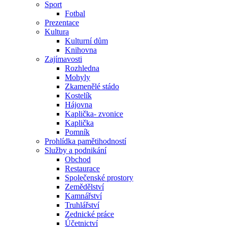
Sport
Fotbal
Prezentace
Kultura
Kulturní dům
Knihovna
Zajímavosti
Rozhledna
Mohyly
Zkamenělé stádo
Kostelík
Hájovna
Kaplička- zvonice
Kaplička
Pomník
Prohlídka pamětihodností
Služby a podnikání
Obchod
Restaurace
Společenské prostory
Zemědělství
Kamnářství
Truhlářství
Zednické práce
Účetnictví