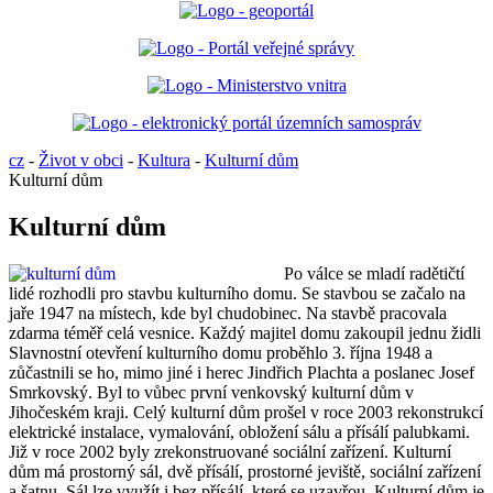
cz
-
Život v obci
-
Kultura
-
Kulturní dům
Kulturní dům
Kulturní dům
Po válce se mladí radětičtí
lidé rozhodli pro stavbu kulturního domu. Se stavbou se začalo na
jaře 1947 na místech, kde byl chudobinec. Na stavbě pracovala
zdarma téměř celá vesnice. Každý majitel domu zakoupil jednu židli
Slavnostní otevření kulturního domu proběhlo 3. října 1948 a
zůčastnili se ho, mimo jiné i herec Jindřich Plachta a poslanec Josef
Smrkovský. Byl to vůbec první venkovský kulturní dům v
Jihočeském kraji. Celý kulturní dům prošel v roce 2003 rekonstrukcí
elektrické instalace, vymalování, obložení sálu a přísálí palubkami.
Již v roce 2002 byly zrekonstruované sociální zařízení. Kulturní
dům má prostorný sál, dvě přísálí, prostorné jeviště, sociální zařízení
a šatnu. Sál lze využít i bez přísálí, které se uzavřou. Kulturní dům je