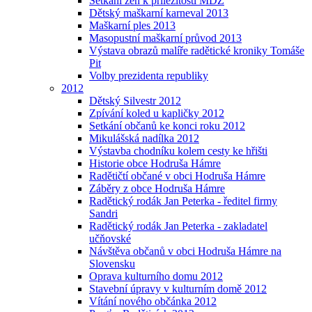
Setkání žen k příležitosti MDŽ
Dětský maškarní karneval 2013
Maškarní ples 2013
Masopustní maškarní průvod 2013
Výstava obrazů malíře radětické kroniky Tomáše
Pit
Volby prezidenta republiky
2012
Dětský Silvestr 2012
Zpívání koled u kapličky 2012
Setkání občanů ke konci roku 2012
Mikulášská nadílka 2012
Výstavba chodníku kolem cesty ke hřišti
Historie obce Hodruša Hámre
Radětičtí občané v obci Hodruša Hámre
Záběry z obce Hodruša Hámre
Radětický rodák Jan Peterka - ředitel firmy
Sandri
Radětický rodák Jan Peterka - zakladatel
učňovské
Návštěva občanů v obci Hodruša Hámre na
Slovensku
Oprava kulturního domu 2012
Stavební úpravy v kulturním domě 2012
Vítání nového občánka 2012