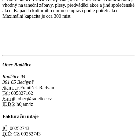
vhodný na taneční zábavy, plesy, předváděcí akce a jiné společenské
akce. Kapacita kulturního domu se upraví podle potřeb akce.
Maximální kapacita je cca 300 míst.
Obec Radětice
Radětice 94
391 65 Bechyně
Starosta:
František Radvan
Tel:
605827162
E-mail:
obec@radetice.cz
IDDS:
h6jam4z
Fakturační údaje
IČ:
00252743
DIČ:
CZ 00252743