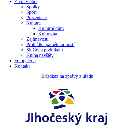
Život v obci
Spolky
Sport
Prezentace
Kultura
Kulturní dům
Knihovna
Zajímavosti
Prohlídka pamětihodností
Služby a podnikání
Kniha návštěv
Fotogalerie
Kontakt