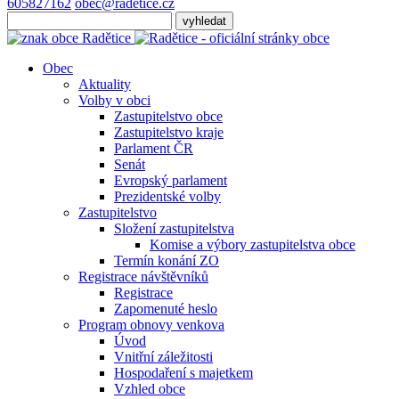
605827162
obec@radetice.cz
Obec
Aktuality
Volby v obci
Zastupitelstvo obce
Zastupitelstvo kraje
Parlament ČR
Senát
Evropský parlament
Prezidentské volby
Zastupitelstvo
Složení zastupitelstva
Komise a výbory zastupitelstva obce
Termín konání ZO
Registrace návštěvníků
Registrace
Zapomenuté heslo
Program obnovy venkova
Úvod
Vnitřní záležitosti
Hospodaření s majetkem
Vzhled obce