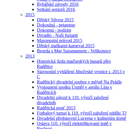
Rybářské závody 2016
Setkání seniorů 2016
2015
Dětský Silvesr 2015
Dokoulná - petangue
Dokopná - podzim
Divadlo - Naši furianti
Masopustní průvod 2015
Dětský maškarní karneval 2015
Beseda s Mgr Sassmannem - Velikonoce
2013
Historická jízda maďarských husarů přes
Radětice
Slavnostní vyhlášení Jihočeské vesnice r. 2013 v
C
Radětický divadelní soubor v mlýně Na Prádle
Vystoupení spolku Úsměf v areálu Lípa v
Raděticích
Divadelní zájezd k 110. výročí založení
divadelníh
Radětická pouť 2013
Fotbalový turnaj k 110. výročí založení oddílu TJ
Divadelní představení Lucerna v kulturním domě
Oslava 110. výročí elektrifikované tratě v
Bechyni