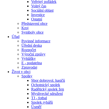
Veřejný pořádek
Volný čas
Sociální oblast
Investice
Ostatní
Představení obce
Kroj
Symboly obce
Úřad
Povinné informace
Úřední deska
Rozpočet
Výroční zprávy
Vyhlášky
E - podatelna
Zpravodaj
Život v obci
Spolky
Sbor dobrovol. hasičů
Ochotnický spolek
Radětický spolek žen
Myslivecké sdružení
TJ - fotbal
Spolek rybářů
Úsměf