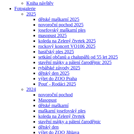
Kniha návštěv
Fotogalerie
2025
dětské maškarní 2025
novoroční pochod 2025
josefovský maškarní ples
masopust 2025
koleda na Zelený čtvrtek 2025
rockový koncert VO106 2025
hasičský ples 2025
setkání občanů a chalupářů od 55 let 2025
stavění májky a pálení čarodějnic 2025
rybářské závody 2025
dětský den 2025
výlet do ZOO Praha
Pouť - Rodáci 2025
2024
novoroční pochod
Masopust
dětské maškarní
maškarní josefovský ples
koleda na Zelený čtvrtek
stavění májky a pálení čarodějnic
dětský den
výlet do ZOO Jihlava