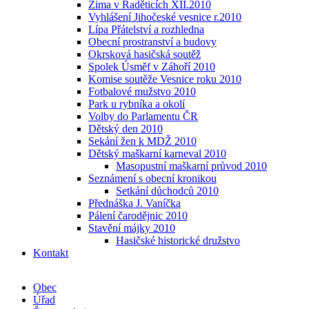
Zima v Raděticích XII.2010
Vyhlášení Jihočeské vesnice r.2010
Lípa Přátelství a rozhledna
Obecní prostranství a budovy
Okrsková hasičská soutěž
Spolek Úsměf v Záhoří 2010
Komise soutěže Vesnice roku 2010
Fotbalové mužstvo 2010
Park u rybníka a okolí
Volby do Parlamentu ČR
Dětský den 2010
Sekání žen k MDŽ 2010
Dětský maškarní karneval 2010
Masopustní maškarní průvod 2010
Seznámení s obecní kronikou
Setkání důchodců 2010
Přednáška J. Vaníčka
Pálení čarodějnic 2010
Stavění májky 2010
Hasičské historické družstvo
Kontakt
Obec
Úřad