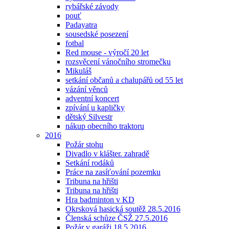
rybářské závody
pouť
Padayatra
sousedské posezení
fotbal
Red mouse - výročí 20 let
rozsvěcení vánočního stromečku
Mikuláš
setkání občanů a chalupářů od 55 let
vázání věnců
adventní koncert
zpívání u kapličky
dětský Silvestr
nákup obecního traktoru
2016
Požár stohu
Divadlo v klášter. zahradě
Setkání rodáků
Práce na zasíťování pozemku
Tribuna na hřišti
Tribuna na hřišti
Hra badminton v KD
Okrsková hasická soutěž 28.5.2016
Členská schůze ČSŽ 27.5.2016
Požár v garáži 18.5.2016