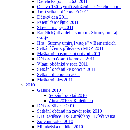
Radětická pouť - 26.6.2011
Oslava 130. výročí založení hasičského sboru
Jarní setkání důchodců 2011
Dětský den 2011
Pálení čarodějnic 2011
Stavění májky 2011
Radětický divadelní soubor - Stromy umírají
vstoje
Hra ,,Stromy umirají vstoje" v Bernarticích
Setkání žen k příležitosti MDŽ 2011
Maškarní masopustní průvod 2011
Dětský maškarní karneval 2011
Vítání občánků v roce 2011
Setkání občanů ke konci r. 2011
Setkání důchodců 2011
Maškarní ples 2011
2010
Galerie 2010
Setkání rodáků 2010
Zima 2010 v Raděticích
Dětský Silvestr 2010
Setkání občanů na závěr roku 2010
KD Radětice: DS Chrášťany - Dívčí válka
Zpívání koled 2010
Mikulášská nadílka 2010