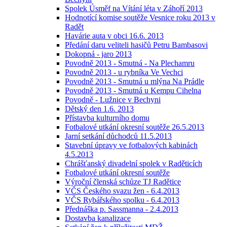
Spolek Úsměf na Vítání léta v Záhoří 2013
Hodnotící komise soutěže Vesnice roku 2013 v
Radět
Havárie auta v obci 16.6. 2013
Předání daru veliteli hasičů Petru Bambasovi
Dokopná - jaro 2013
Povodně 2013 - Smutná - Na Plechamru
Povodně 2013 - u rybníka Ve Vechci
Povodně 2013 - Smutná u mlýna Na Prádle
Povodně 2013 - Smutná u Kempu Cihelna
Povodně - Lužnice v Bechyni
Dětský den 1.6. 2013
Přístavba kulturního domu
Fotbalové utkání okresní soutěže 26.5.2013
Jarní setkání důchodců 11.5.2013
Stavební úpravy ve fotbalových kabinách
4.5.2013
Chrášťanský divadelní spolek v Raděticích
Fotbalové utkání okresní soutěže
Výroční členská schůze TJ Radětice
VČS Českého svazu žen - 6.4.2013
VČS Rybářského spolku - 6.4.2013
Přednáška p. Sassmanna - 2.4.2013
Dostavba kanalizace