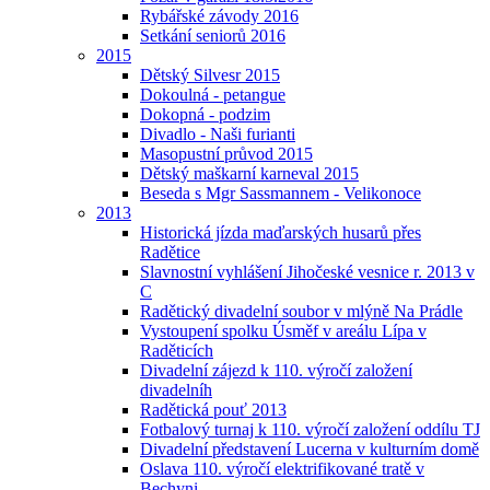
Rybářské závody 2016
Setkání seniorů 2016
2015
Dětský Silvesr 2015
Dokoulná - petangue
Dokopná - podzim
Divadlo - Naši furianti
Masopustní průvod 2015
Dětský maškarní karneval 2015
Beseda s Mgr Sassmannem - Velikonoce
2013
Historická jízda maďarských husarů přes
Radětice
Slavnostní vyhlášení Jihočeské vesnice r. 2013 v
C
Radětický divadelní soubor v mlýně Na Prádle
Vystoupení spolku Úsměf v areálu Lípa v
Raděticích
Divadelní zájezd k 110. výročí založení
divadelníh
Radětická pouť 2013
Fotbalový turnaj k 110. výročí založení oddílu TJ
Divadelní představení Lucerna v kulturním domě
Oslava 110. výročí elektrifikované tratě v
Bechyni