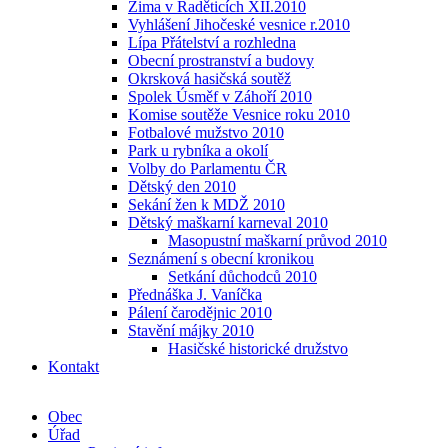
Zima v Raděticích XII.2010
Vyhlášení Jihočeské vesnice r.2010
Lípa Přátelství a rozhledna
Obecní prostranství a budovy
Okrsková hasičská soutěž
Spolek Úsměf v Záhoří 2010
Komise soutěže Vesnice roku 2010
Fotbalové mužstvo 2010
Park u rybníka a okolí
Volby do Parlamentu ČR
Dětský den 2010
Sekání žen k MDŽ 2010
Dětský maškarní karneval 2010
Masopustní maškarní průvod 2010
Seznámení s obecní kronikou
Setkání důchodců 2010
Přednáška J. Vaníčka
Pálení čarodějnic 2010
Stavění májky 2010
Hasičské historické družstvo
Kontakt
Obec
Úřad