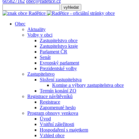
605827162
obec@radetice.cz
Obec
Aktuality
Volby v obci
Zastupitelstvo obce
Zastupitelstvo kraje
Parlament ČR
Senát
Evropský parlament
Prezidentské volby
Zastupitelstvo
Složení zastupitelstva
Komise a výbory zastupitelstva obce
Termín konání ZO
Registrace návštěvníků
Registrace
Zapomenuté heslo
Program obnovy venkova
Úvod
Vnitřní záležitosti
Hospodaření s majetkem
Vzhled obce