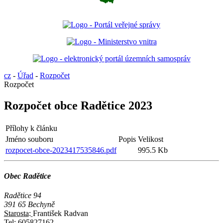
cz
-
Úřad
-
Rozpočet
Rozpočet
Rozpočet obce Radětice 2023
Přílohy k článku
Jméno souboru
Popis
Velikost
rozpocet-obce-2023417535846.pdf
995.5 Kb
Obec Radětice
Radětice 94
391 65 Bechyně
Starosta:
František Radvan
Tel:
605827162