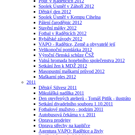
Pouť v Raděticích 2012
Spolek Úsměf v Záhoří 2012
Dětský den 2012
Spolek Úsměf v Kempu Cihelna
Pálení čarodějnic 2012
Stavění májky 2012
Fotbal v Raděticích 2012
Rybářské závody 2012
VAPO - Radětice, Země a obyvatelé její
Velikonoční pomlázka 2012
Výroční členská schůze ČSŽ
Valná hromada honebního společenstva 2012
Setkání žen k MDŽ 2012
Masopustní maškarní průvod 2012
Maškarní ples 2012
2011
Dětský Silvesr 2011
Mikulášká nadílka 2011
Den otevřených atelierů - Tomáš Pitlík - ilustráto
Setkání divadelního souboru 1.10.2011
Fotbalové mužstvo - podzim 2011
Autobusová čekárna v r. 2011
Oprava prodejny
Oprava střechy na kapličce
Agentura VAPO: Radětice a živly