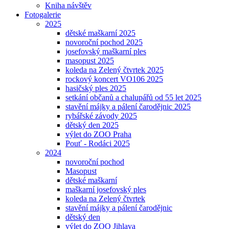
Kniha návštěv
Fotogalerie
2025
dětské maškarní 2025
novoroční pochod 2025
josefovský maškarní ples
masopust 2025
koleda na Zelený čtvrtek 2025
rockový koncert VO106 2025
hasičský ples 2025
setkání občanů a chalupářů od 55 let 2025
stavění májky a pálení čarodějnic 2025
rybářské závody 2025
dětský den 2025
výlet do ZOO Praha
Pouť - Rodáci 2025
2024
novoroční pochod
Masopust
dětské maškarní
maškarní josefovský ples
koleda na Zelený čtvrtek
stavění májky a pálení čarodějnic
dětský den
výlet do ZOO Jihlava