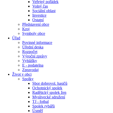
Veřejný pořádek
Volný čas
Sociální oblast
Investice
Ostatní
Představení obce
Kroj
Symboly obce
Úřad
Povinné informace
Úřední deska
Rozpočet
Výroční zprávy
Vyhlášky
E - podatelna
Zpravodaj
Život v obci
Spolky
Sbor dobrovol. hasičů
Ochotnický spolek
Radětický spolek žen
Myslivecké sdružení
TJ - fotbal
Spolek rybářů
Úsměf