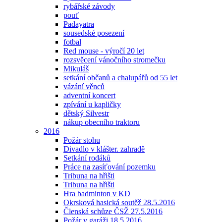
rybářské závody
pouť
Padayatra
sousedské posezení
fotbal
Red mouse - výročí 20 let
rozsvěcení vánočního stromečku
Mikuláš
setkání občanů a chalupářů od 55 let
vázání věnců
adventní koncert
zpívání u kapličky
dětský Silvestr
nákup obecního traktoru
2016
Požár stohu
Divadlo v klášter. zahradě
Setkání rodáků
Práce na zasíťování pozemku
Tribuna na hřišti
Tribuna na hřišti
Hra badminton v KD
Okrsková hasická soutěž 28.5.2016
Členská schůze ČSŽ 27.5.2016
Požár v garáži 18.5.2016