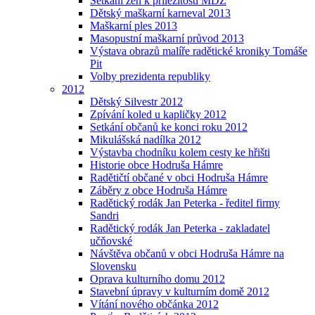
Setkání žen k příležitosti MDŽ
Dětský maškarní karneval 2013
Maškarní ples 2013
Masopustní maškarní průvod 2013
Výstava obrazů malíře radětické kroniky Tomáše
Pit
Volby prezidenta republiky
2012
Dětský Silvestr 2012
Zpívání koled u kapličky 2012
Setkání občanů ke konci roku 2012
Mikulášská nadílka 2012
Výstavba chodníku kolem cesty ke hřišti
Historie obce Hodruša Hámre
Radětičtí občané v obci Hodruša Hámre
Záběry z obce Hodruša Hámre
Radětický rodák Jan Peterka - ředitel firmy
Sandri
Radětický rodák Jan Peterka - zakladatel
učňovské
Návštěva občanů v obci Hodruša Hámre na
Slovensku
Oprava kulturního domu 2012
Stavební úpravy v kulturním domě 2012
Vítání nového občánka 2012