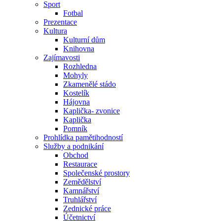
Sport
Fotbal
Prezentace
Kultura
Kulturní dům
Knihovna
Zajímavosti
Rozhledna
Mohyly
Zkamenělé stádo
Kostelík
Hájovna
Kaplička- zvonice
Kaplička
Pomník
Prohlídka pamětihodností
Služby a podnikání
Obchod
Restaurace
Společenské prostory
Zemědělství
Kamnářství
Truhlářství
Zednické práce
Účetnictví