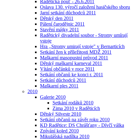
Radětická pouť - 26.6.2011
Oslava 130. výročí založení hasičského sboru
Jarní setkání důchodců 2011
Dětský den 2011
Pálení čarodějnic 2011
Stavění májky 2011
Radětický divadelní soubor - Stromy umírají
vstoje
Hra ,,Stromy umirají vstoje" v Bernarticích
Setkání žen k příležitosti MDŽ 2011
Maškarní masopustní průvod 2011
Dětský maškarní karneval 2011
Vítání občánků v roce 2011
Setkání občanů ke konci r. 2011
Setkání důchodců 2011
Maškarní ples 2011
2010
Galerie 2010
Setkání rodáků 2010
Zima 2010 v Raděticích
Dětský Silvestr 2010
Setkání občanů na závěr roku 2010
KD Radětice: DS Chrášťany - Dívčí válka
Zpívání koled 2010
Mikulášská nadílka 2010