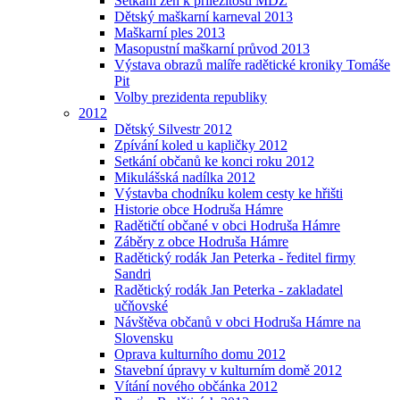
Setkání žen k příležitosti MDŽ
Dětský maškarní karneval 2013
Maškarní ples 2013
Masopustní maškarní průvod 2013
Výstava obrazů malíře radětické kroniky Tomáše
Pit
Volby prezidenta republiky
2012
Dětský Silvestr 2012
Zpívání koled u kapličky 2012
Setkání občanů ke konci roku 2012
Mikulášská nadílka 2012
Výstavba chodníku kolem cesty ke hřišti
Historie obce Hodruša Hámre
Radětičtí občané v obci Hodruša Hámre
Záběry z obce Hodruša Hámre
Radětický rodák Jan Peterka - ředitel firmy
Sandri
Radětický rodák Jan Peterka - zakladatel
učňovské
Návštěva občanů v obci Hodruša Hámre na
Slovensku
Oprava kulturního domu 2012
Stavební úpravy v kulturním domě 2012
Vítání nového občánka 2012