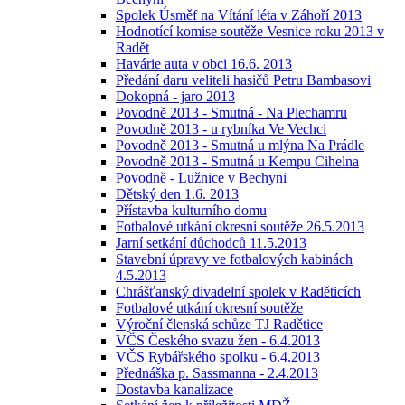
Spolek Úsměf na Vítání léta v Záhoří 2013
Hodnotící komise soutěže Vesnice roku 2013 v
Radět
Havárie auta v obci 16.6. 2013
Předání daru veliteli hasičů Petru Bambasovi
Dokopná - jaro 2013
Povodně 2013 - Smutná - Na Plechamru
Povodně 2013 - u rybníka Ve Vechci
Povodně 2013 - Smutná u mlýna Na Prádle
Povodně 2013 - Smutná u Kempu Cihelna
Povodně - Lužnice v Bechyni
Dětský den 1.6. 2013
Přístavba kulturního domu
Fotbalové utkání okresní soutěže 26.5.2013
Jarní setkání důchodců 11.5.2013
Stavební úpravy ve fotbalových kabinách
4.5.2013
Chrášťanský divadelní spolek v Raděticích
Fotbalové utkání okresní soutěže
Výroční členská schůze TJ Radětice
VČS Českého svazu žen - 6.4.2013
VČS Rybářského spolku - 6.4.2013
Přednáška p. Sassmanna - 2.4.2013
Dostavba kanalizace