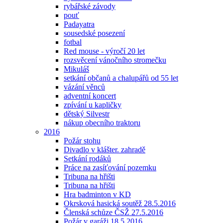
rybářské závody
pouť
Padayatra
sousedské posezení
fotbal
Red mouse - výročí 20 let
rozsvěcení vánočního stromečku
Mikuláš
setkání občanů a chalupářů od 55 let
vázání věnců
adventní koncert
zpívání u kapličky
dětský Silvestr
nákup obecního traktoru
2016
Požár stohu
Divadlo v klášter. zahradě
Setkání rodáků
Práce na zasíťování pozemku
Tribuna na hřišti
Tribuna na hřišti
Hra badminton v KD
Okrsková hasická soutěž 28.5.2016
Členská schůze ČSŽ 27.5.2016
Požár v garáži 18.5.2016