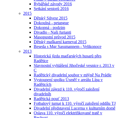
Rybářské závody 2016
Setkání seniorů 2016
2015
Dětský Silvesr 2015
Dokoulná - petangue
Dokopná - podzim
Divadlo - Naši furianti
Masopustní průvod 2015
Dětský maškarní karneval 2015
Beseda s Mgr Sassmannem - Velikonoce
2013
Historická jízda maďarských husarů přes
Radětice
Slavnostní vyhlášení Jihočeské vesnice r. 2013 v
C
Radětický divadelní soubor v mlýně Na Prádle
Vystoupení spolku Úsměf v areálu Lípa v
Raděticích
Divadelní zájezd k 110. výročí založení
divadelníh
Radětická pouť 2013
Fotbalový turnaj k 110. výročí založení oddílu TJ
Divadelní představení Lucerna v kulturním domě
Oslava 110. výročí elektrifikované tratě v
Bechyni