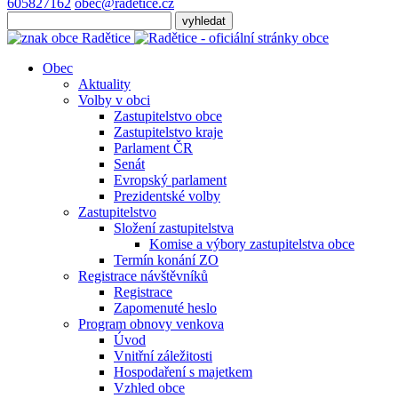
605827162
obec@radetice.cz
Obec
Aktuality
Volby v obci
Zastupitelstvo obce
Zastupitelstvo kraje
Parlament ČR
Senát
Evropský parlament
Prezidentské volby
Zastupitelstvo
Složení zastupitelstva
Komise a výbory zastupitelstva obce
Termín konání ZO
Registrace návštěvníků
Registrace
Zapomenuté heslo
Program obnovy venkova
Úvod
Vnitřní záležitosti
Hospodaření s majetkem
Vzhled obce