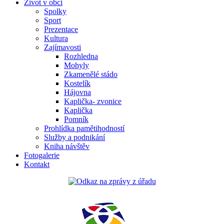
Život v obci
Spolky
Sport
Prezentace
Kultura
Zajímavosti
Rozhledna
Mohyly
Zkamenělé stádo
Kostelík
Hájovna
Kaplička- zvonice
Kaplička
Pomník
Prohlídka pamětihodností
Služby a podnikání
Kniha návštěv
Fotogalerie
Kontakt