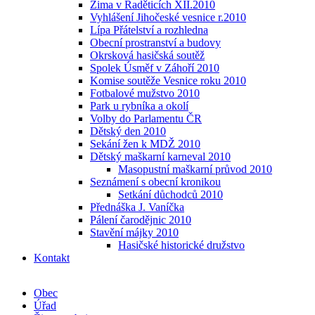
Zima v Raděticích XII.2010
Vyhlášení Jihočeské vesnice r.2010
Lípa Přátelství a rozhledna
Obecní prostranství a budovy
Okrsková hasičská soutěž
Spolek Úsměf v Záhoří 2010
Komise soutěže Vesnice roku 2010
Fotbalové mužstvo 2010
Park u rybníka a okolí
Volby do Parlamentu ČR
Dětský den 2010
Sekání žen k MDŽ 2010
Dětský maškarní karneval 2010
Masopustní maškarní průvod 2010
Seznámení s obecní kronikou
Setkání důchodců 2010
Přednáška J. Vaníčka
Pálení čarodějnic 2010
Stavění májky 2010
Hasičské historické družstvo
Kontakt
Obec
Úřad