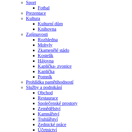
Sport
Fotbal
Prezentace
Kultura
Kulturní dům
Knihovna
Zajímavosti
Rozhledna
Mohyly
Zkamenělé stádo
Kostelík
Hájovna
Kaplička- zvonice
Kaplička
Pomník
Prohlídka pamětihodností
Služby a podnikání
Obchod
Restaurace
Společenské prostory
Zemědělství
Kamnářství
Truhlářství
Zednické práce
Účetnictví