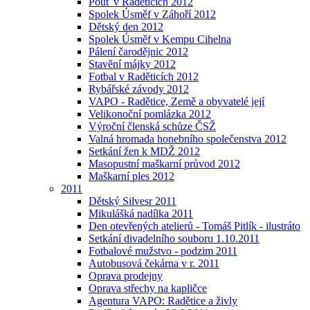
Pouť v Raděticích 2012
Spolek Úsměf v Záhoří 2012
Dětský den 2012
Spolek Úsměf v Kempu Cihelna
Pálení čarodějnic 2012
Stavění májky 2012
Fotbal v Raděticích 2012
Rybářské závody 2012
VAPO - Radětice, Země a obyvatelé její
Velikonoční pomlázka 2012
Výroční členská schůze ČSŽ
Valná hromada honebního společenstva 2012
Setkání žen k MDŽ 2012
Masopustní maškarní průvod 2012
Maškarní ples 2012
2011
Dětský Silvesr 2011
Mikulášká nadílka 2011
Den otevřených atelierů - Tomáš Pitlík - ilustráto
Setkání divadelního souboru 1.10.2011
Fotbalové mužstvo - podzim 2011
Autobusová čekárna v r. 2011
Oprava prodejny
Oprava střechy na kapličce
Agentura VAPO: Radětice a živly