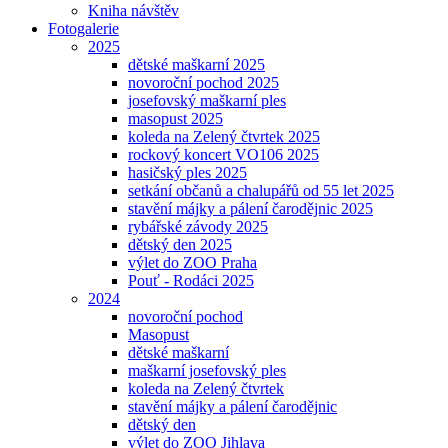
Kniha návštěv
Fotogalerie
2025
dětské maškarní 2025
novoroční pochod 2025
josefovský maškarní ples
masopust 2025
koleda na Zelený čtvrtek 2025
rockový koncert VO106 2025
hasičský ples 2025
setkání občanů a chalupářů od 55 let 2025
stavění májky a pálení čarodějnic 2025
rybářské závody 2025
dětský den 2025
výlet do ZOO Praha
Pouť - Rodáci 2025
2024
novoroční pochod
Masopust
dětské maškarní
maškarní josefovský ples
koleda na Zelený čtvrtek
stavění májky a pálení čarodějnic
dětský den
výlet do ZOO Jihlava