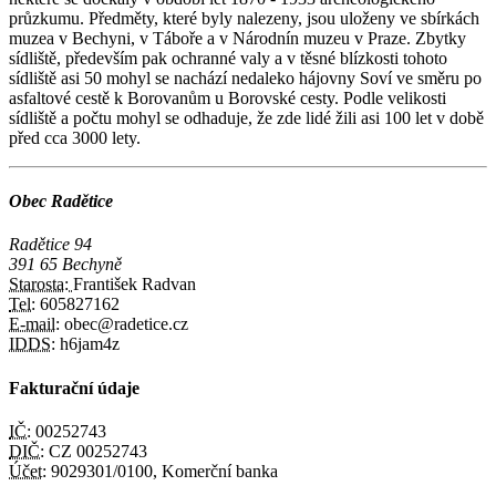
průzkumu. Předměty, které byly nalezeny, jsou uloženy ve sbírkách
muzea v Bechyni, v Táboře a v Národnín muzeu v Praze. Zbytky
sídliště, především pak ochranné valy a v těsné blízkosti tohoto
sídliště asi 50 mohyl se nachází nedaleko hájovny Soví ve směru po
asfaltové cestě k Borovanům u Borovské cesty. Podle velikosti
sídliště a počtu mohyl se odhaduje, že zde lidé žili asi 100 let v době
před cca 3000 lety.
Obec Radětice
Radětice 94
391 65 Bechyně
Starosta:
František Radvan
Tel:
605827162
E-mail:
obec@radetice.cz
IDDS:
h6jam4z
Fakturační údaje
IČ:
00252743
DIČ:
CZ 00252743
Účet:
9029301/0100, Komerční banka