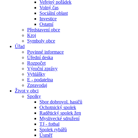
Veřejný pořádek
Volný čas
Sociální oblast
Investice
Ostatní
Představení obce
Kroj
Symboly obce
Úřad
Povinné informace
Úřední deska
Rozpočet
Výroční zprávy
Vyhlášky
E - podatelna
Zpravodaj
Život v obci
Spolky
Sbor dobrovol. hasičů
Ochotnický spolek
Radětický spolek žen
Myslivecké sdružení
TJ - fotbal
Spolek rybářů
Úsměf