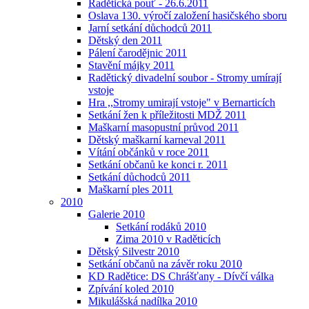
Radětická pouť - 26.6.2011
Oslava 130. výročí založení hasičského sboru
Jarní setkání důchodců 2011
Dětský den 2011
Pálení čarodějnic 2011
Stavění májky 2011
Radětický divadelní soubor - Stromy umírají
vstoje
Hra ,,Stromy umirají vstoje" v Bernarticích
Setkání žen k příležitosti MDŽ 2011
Maškarní masopustní průvod 2011
Dětský maškarní karneval 2011
Vítání občánků v roce 2011
Setkání občanů ke konci r. 2011
Setkání důchodců 2011
Maškarní ples 2011
2010
Galerie 2010
Setkání rodáků 2010
Zima 2010 v Raděticích
Dětský Silvestr 2010
Setkání občanů na závěr roku 2010
KD Radětice: DS Chrášťany - Dívčí válka
Zpívání koled 2010
Mikulášská nadílka 2010