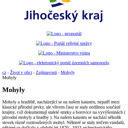
cz
-
Život v obci
-
Zajímavosti
-
Mohyly
Mohyly
Mohyly
Mohyly a hradiště, nacházející se na našem katastru, nepatří mezi
klasické přírodní prvky, ale vlivem času se staly nedílnou součástí
krajiny, což dokumentují staleté smrky a borovice na vyvýšeninách (
původní mohyly a hradby ). Na našem katastru se nachází několik
stovek různě roztroušených mohyl. Některé se staly terčem vandalů,
některé se dočkaly v období let 1870 - 1933 archeologického