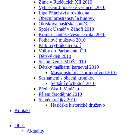
Zima v Raděticích XII.2010
Vyhlášení Jihočeské vesnice r.2010
Lípa Přátelství a rozhledna
Obecní prostranství a budovy
Okrsková hasičská soutěž
Spolek Úsměf v Záhoří 2010
Komise soutěže Vesnice roku 2010
Fotbalové mužstvo 2010
Park u rybníka a okolí
Volby do Parlamentu ČR
Dětský den 2010
Sekání žen k MDŽ 2010
Dětský maškarní karneval 2010
Masopustní maškarní průvod 2010
Seznámení s obecní kronikou
Setkání důchodců 2010
Přednáška J. Vaníčka
Pálení čarodějnic 2010
Stavění májky 2010
Hasičské historické družstvo
Kontakt
Obec
Aktuality