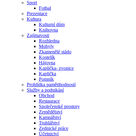
Sport
Fotbal
Prezentace
Kultura
Kulturní dům
Knihovna
Zajímavosti
Rozhledna
Mohyly
Zkamenělé stádo
Kostelík
Hájovna
Kaplička- zvonice
Kaplička
Pomník
Prohlídka pamětihodností
Služby a podnikání
Obchod
Restaurace
Společenské prostory
Zemědělství
Kamnářství
Truhlářství
Zednické práce
Účetnictví