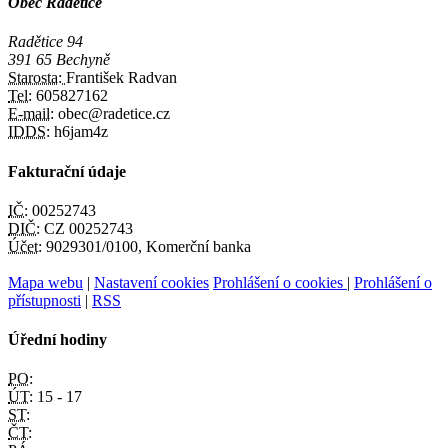
Obec Radětice
Radětice 94
391 65 Bechyně
Starosta:
František Radvan
Tel:
605827162
E-mail:
obec@radetice.cz
IDDS:
h6jam4z
Fakturační údaje
IČ:
00252743
DIČ:
CZ 00252743
Účet:
9029301/0100, Komerční banka
Mapa webu
|
Nastavení cookies
Prohlášení o cookies
|
Prohlášení o
přístupnosti
|
RSS
Úřední hodiny
PO:
ÚT:
15 - 17
ST:
ČT: