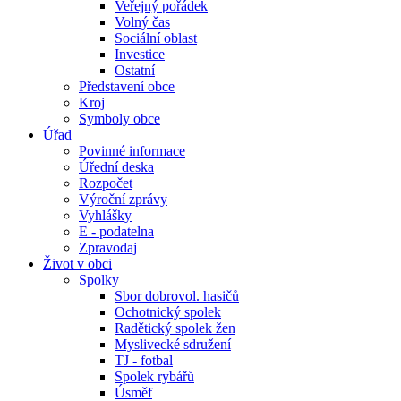
Veřejný pořádek
Volný čas
Sociální oblast
Investice
Ostatní
Představení obce
Kroj
Symboly obce
Úřad
Povinné informace
Úřední deska
Rozpočet
Výroční zprávy
Vyhlášky
E - podatelna
Zpravodaj
Život v obci
Spolky
Sbor dobrovol. hasičů
Ochotnický spolek
Radětický spolek žen
Myslivecké sdružení
TJ - fotbal
Spolek rybářů
Úsměf