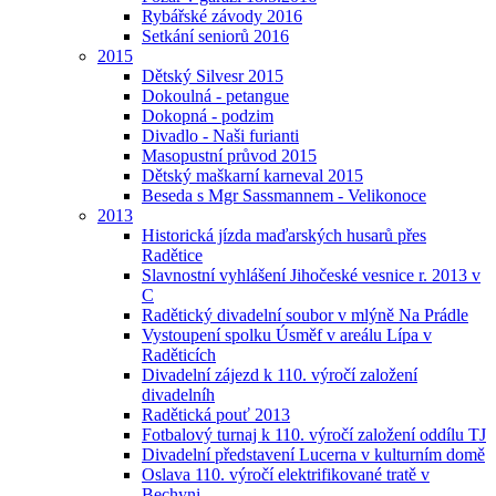
Rybářské závody 2016
Setkání seniorů 2016
2015
Dětský Silvesr 2015
Dokoulná - petangue
Dokopná - podzim
Divadlo - Naši furianti
Masopustní průvod 2015
Dětský maškarní karneval 2015
Beseda s Mgr Sassmannem - Velikonoce
2013
Historická jízda maďarských husarů přes
Radětice
Slavnostní vyhlášení Jihočeské vesnice r. 2013 v
C
Radětický divadelní soubor v mlýně Na Prádle
Vystoupení spolku Úsměf v areálu Lípa v
Raděticích
Divadelní zájezd k 110. výročí založení
divadelníh
Radětická pouť 2013
Fotbalový turnaj k 110. výročí založení oddílu TJ
Divadelní představení Lucerna v kulturním domě
Oslava 110. výročí elektrifikované tratě v
Bechyni