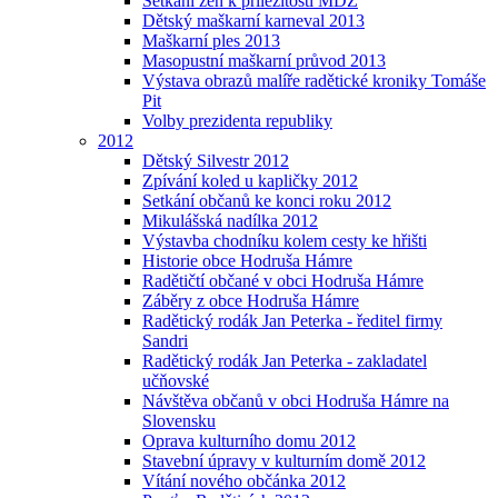
Setkání žen k příležitosti MDŽ
Dětský maškarní karneval 2013
Maškarní ples 2013
Masopustní maškarní průvod 2013
Výstava obrazů malíře radětické kroniky Tomáše
Pit
Volby prezidenta republiky
2012
Dětský Silvestr 2012
Zpívání koled u kapličky 2012
Setkání občanů ke konci roku 2012
Mikulášská nadílka 2012
Výstavba chodníku kolem cesty ke hřišti
Historie obce Hodruša Hámre
Radětičtí občané v obci Hodruša Hámre
Záběry z obce Hodruša Hámre
Radětický rodák Jan Peterka - ředitel firmy
Sandri
Radětický rodák Jan Peterka - zakladatel
učňovské
Návštěva občanů v obci Hodruša Hámre na
Slovensku
Oprava kulturního domu 2012
Stavební úpravy v kulturním domě 2012
Vítání nového občánka 2012