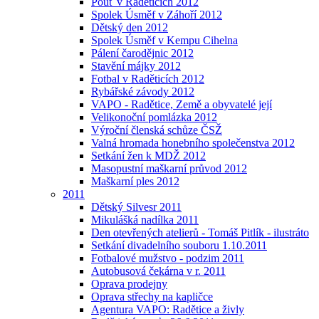
Pouť v Raděticích 2012
Spolek Úsměf v Záhoří 2012
Dětský den 2012
Spolek Úsměf v Kempu Cihelna
Pálení čarodějnic 2012
Stavění májky 2012
Fotbal v Raděticích 2012
Rybářské závody 2012
VAPO - Radětice, Země a obyvatelé její
Velikonoční pomlázka 2012
Výroční členská schůze ČSŽ
Valná hromada honebního společenstva 2012
Setkání žen k MDŽ 2012
Masopustní maškarní průvod 2012
Maškarní ples 2012
2011
Dětský Silvesr 2011
Mikulášká nadílka 2011
Den otevřených atelierů - Tomáš Pitlík - ilustráto
Setkání divadelního souboru 1.10.2011
Fotbalové mužstvo - podzim 2011
Autobusová čekárna v r. 2011
Oprava prodejny
Oprava střechy na kapličce
Agentura VAPO: Radětice a živly