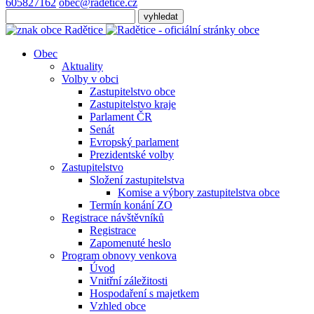
605827162
obec@radetice.cz
Obec
Aktuality
Volby v obci
Zastupitelstvo obce
Zastupitelstvo kraje
Parlament ČR
Senát
Evropský parlament
Prezidentské volby
Zastupitelstvo
Složení zastupitelstva
Komise a výbory zastupitelstva obce
Termín konání ZO
Registrace návštěvníků
Registrace
Zapomenuté heslo
Program obnovy venkova
Úvod
Vnitřní záležitosti
Hospodaření s majetkem
Vzhled obce