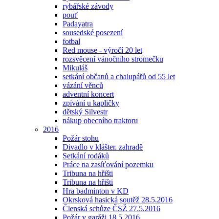
rybářské závody
pouť
Padayatra
sousedské posezení
fotbal
Red mouse - výročí 20 let
rozsvěcení vánočního stromečku
Mikuláš
setkání občanů a chalupářů od 55 let
vázání věnců
adventní koncert
zpívání u kapličky
dětský Silvestr
nákup obecního traktoru
2016
Požár stohu
Divadlo v klášter. zahradě
Setkání rodáků
Práce na zasíťování pozemku
Tribuna na hřišti
Tribuna na hřišti
Hra badminton v KD
Okrsková hasická soutěž 28.5.2016
Členská schůze ČSŽ 27.5.2016
Požár v garáži 18.5.2016