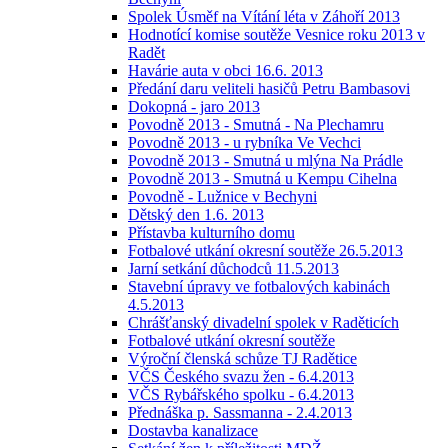
Spolek Úsměf na Vítání léta v Záhoří 2013
Hodnotící komise soutěže Vesnice roku 2013 v
Radět
Havárie auta v obci 16.6. 2013
Předání daru veliteli hasičů Petru Bambasovi
Dokopná - jaro 2013
Povodně 2013 - Smutná - Na Plechamru
Povodně 2013 - u rybníka Ve Vechci
Povodně 2013 - Smutná u mlýna Na Prádle
Povodně 2013 - Smutná u Kempu Cihelna
Povodně - Lužnice v Bechyni
Dětský den 1.6. 2013
Přístavba kulturního domu
Fotbalové utkání okresní soutěže 26.5.2013
Jarní setkání důchodců 11.5.2013
Stavební úpravy ve fotbalových kabinách
4.5.2013
Chrášťanský divadelní spolek v Raděticích
Fotbalové utkání okresní soutěže
Výroční členská schůze TJ Radětice
VČS Českého svazu žen - 6.4.2013
VČS Rybářského spolku - 6.4.2013
Přednáška p. Sassmanna - 2.4.2013
Dostavba kanalizace