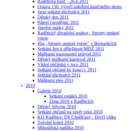
Radětická pouť - 26.6.2011
Oslava 130. výročí založení hasičského sboru
Jarní setkání důchodců 2011
Dětský den 2011
Pálení čarodějnic 2011
Stavění májky 2011
Radětický divadelní soubor - Stromy umírají
vstoje
Hra ,,Stromy umirají vstoje" v Bernarticích
Setkání žen k příležitosti MDŽ 2011
Maškarní masopustní průvod 2011
Dětský maškarní karneval 2011
Vítání občánků v roce 2011
Setkání občanů ke konci r. 2011
Setkání důchodců 2011
Maškarní ples 2011
2010
Galerie 2010
Setkání rodáků 2010
Zima 2010 v Raděticích
Dětský Silvestr 2010
Setkání občanů na závěr roku 2010
KD Radětice: DS Chrášťany - Dívčí válka
Zpívání koled 2010
Mikulášská nadílka 2010