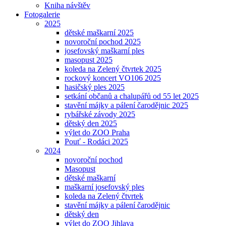
Kniha návštěv
Fotogalerie
2025
dětské maškarní 2025
novoroční pochod 2025
josefovský maškarní ples
masopust 2025
koleda na Zelený čtvrtek 2025
rockový koncert VO106 2025
hasičský ples 2025
setkání občanů a chalupářů od 55 let 2025
stavění májky a pálení čarodějnic 2025
rybářské závody 2025
dětský den 2025
výlet do ZOO Praha
Pouť - Rodáci 2025
2024
novoroční pochod
Masopust
dětské maškarní
maškarní josefovský ples
koleda na Zelený čtvrtek
stavění májky a pálení čarodějnic
dětský den
výlet do ZOO Jihlava