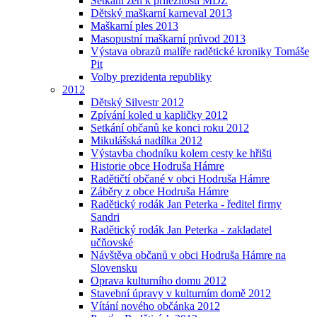
Setkání žen k příležitosti MDŽ
Dětský maškarní karneval 2013
Maškarní ples 2013
Masopustní maškarní průvod 2013
Výstava obrazů malíře radětické kroniky Tomáše
Pit
Volby prezidenta republiky
2012
Dětský Silvestr 2012
Zpívání koled u kapličky 2012
Setkání občanů ke konci roku 2012
Mikulášská nadílka 2012
Výstavba chodníku kolem cesty ke hřišti
Historie obce Hodruša Hámre
Radětičtí občané v obci Hodruša Hámre
Záběry z obce Hodruša Hámre
Radětický rodák Jan Peterka - ředitel firmy
Sandri
Radětický rodák Jan Peterka - zakladatel
učňovské
Návštěva občanů v obci Hodruša Hámre na
Slovensku
Oprava kulturního domu 2012
Stavební úpravy v kulturním domě 2012
Vítání nového občánka 2012