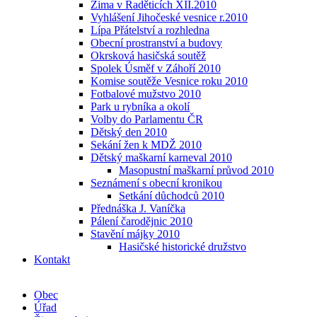
Zima v Raděticích XII.2010
Vyhlášení Jihočeské vesnice r.2010
Lípa Přátelství a rozhledna
Obecní prostranství a budovy
Okrsková hasičská soutěž
Spolek Úsměf v Záhoří 2010
Komise soutěže Vesnice roku 2010
Fotbalové mužstvo 2010
Park u rybníka a okolí
Volby do Parlamentu ČR
Dětský den 2010
Sekání žen k MDŽ 2010
Dětský maškarní karneval 2010
Masopustní maškarní průvod 2010
Seznámení s obecní kronikou
Setkání důchodců 2010
Přednáška J. Vaníčka
Pálení čarodějnic 2010
Stavění májky 2010
Hasičské historické družstvo
Kontakt
Obec
Úřad