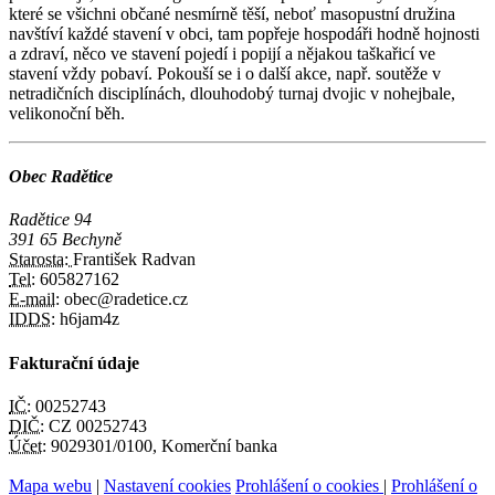
které se všichni občané nesmírně těší, neboť masopustní družina
navštíví každé stavení v obci, tam popřeje hospodáři hodně hojnosti
a zdraví, něco ve stavení pojedí i popijí a nějakou taškařicí ve
stavení vždy pobaví. Pokouší se i o další akce, např. soutěže v
netradičních disciplínách, dlouhodobý turnaj dvojic v nohejbale,
velikonoční běh.
Obec Radětice
Radětice 94
391 65 Bechyně
Starosta:
František Radvan
Tel:
605827162
E-mail:
obec@radetice.cz
IDDS:
h6jam4z
Fakturační údaje
IČ:
00252743
DIČ:
CZ 00252743
Účet:
9029301/0100, Komerční banka
Mapa webu
|
Nastavení cookies
Prohlášení o cookies
|
Prohlášení o