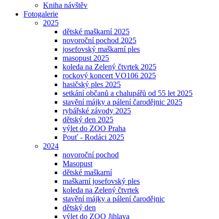
Kniha návštěv
Fotogalerie
2025
dětské maškarní 2025
novoroční pochod 2025
josefovský maškarní ples
masopust 2025
koleda na Zelený čtvrtek 2025
rockový koncert VO106 2025
hasičský ples 2025
setkání občanů a chalupářů od 55 let 2025
stavění májky a pálení čarodějnic 2025
rybářské závody 2025
dětský den 2025
výlet do ZOO Praha
Pouť - Rodáci 2025
2024
novoroční pochod
Masopust
dětské maškarní
maškarní josefovský ples
koleda na Zelený čtvrtek
stavění májky a pálení čarodějnic
dětský den
výlet do ZOO Jihlava