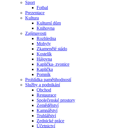
Sport
Fotbal
Prezentace
Kultura
Kulturní dům
Knihovna
Zajímavosti
Rozhledna
Mohyly
Zkamenělé stádo
Kostelík
Hájovna
Kaplička- zvonice
Kaplička
Pomník
Prohlídka pamětihodností
Služby a podnikání
Obchod
Restaurace
Společenské prostory
Zemědělství
Kamnářství
Truhlářství
Zednické práce
Účetnictví