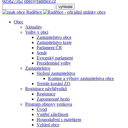
605827162
obec@radetice.cz
Obec
Aktuality
Volby v obci
Zastupitelstvo obce
Zastupitelstvo kraje
Parlament ČR
Senát
Evropský parlament
Prezidentské volby
Zastupitelstvo
Složení zastupitelstva
Komise a výbory zastupitelstva obce
Termín konání ZO
Registrace návštěvníků
Registrace
Zapomenuté heslo
Program obnovy venkova
Úvod
Vnitřní záležitosti
Hospodaření s majetkem
Vzhled obce