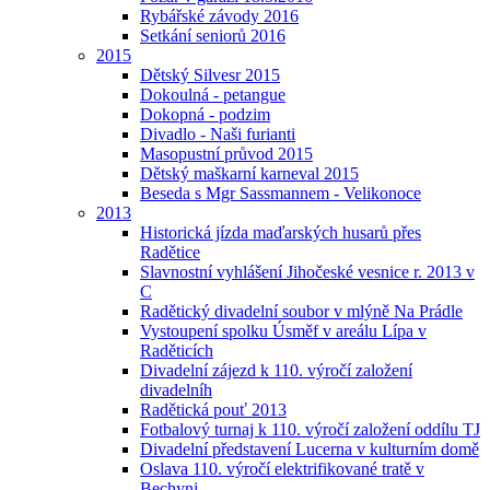
Rybářské závody 2016
Setkání seniorů 2016
2015
Dětský Silvesr 2015
Dokoulná - petangue
Dokopná - podzim
Divadlo - Naši furianti
Masopustní průvod 2015
Dětský maškarní karneval 2015
Beseda s Mgr Sassmannem - Velikonoce
2013
Historická jízda maďarských husarů přes
Radětice
Slavnostní vyhlášení Jihočeské vesnice r. 2013 v
C
Radětický divadelní soubor v mlýně Na Prádle
Vystoupení spolku Úsměf v areálu Lípa v
Raděticích
Divadelní zájezd k 110. výročí založení
divadelníh
Radětická pouť 2013
Fotbalový turnaj k 110. výročí založení oddílu TJ
Divadelní představení Lucerna v kulturním domě
Oslava 110. výročí elektrifikované tratě v
Bechyni