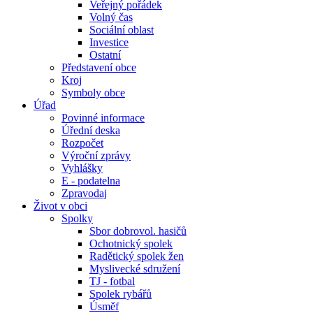
Veřejný pořádek
Volný čas
Sociální oblast
Investice
Ostatní
Představení obce
Kroj
Symboly obce
Úřad
Povinné informace
Úřední deska
Rozpočet
Výroční zprávy
Vyhlášky
E - podatelna
Zpravodaj
Život v obci
Spolky
Sbor dobrovol. hasičů
Ochotnický spolek
Radětický spolek žen
Myslivecké sdružení
TJ - fotbal
Spolek rybářů
Úsměf