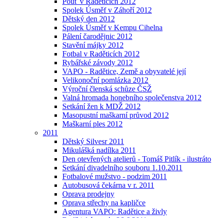
Pouť v Raděticích 2012
Spolek Úsměf v Záhoří 2012
Dětský den 2012
Spolek Úsměf v Kempu Cihelna
Pálení čarodějnic 2012
Stavění májky 2012
Fotbal v Raděticích 2012
Rybářské závody 2012
VAPO - Radětice, Země a obyvatelé její
Velikonoční pomlázka 2012
Výroční členská schůze ČSŽ
Valná hromada honebního společenstva 2012
Setkání žen k MDŽ 2012
Masopustní maškarní průvod 2012
Maškarní ples 2012
2011
Dětský Silvesr 2011
Mikulášká nadílka 2011
Den otevřených atelierů - Tomáš Pitlík - ilustráto
Setkání divadelního souboru 1.10.2011
Fotbalové mužstvo - podzim 2011
Autobusová čekárna v r. 2011
Oprava prodejny
Oprava střechy na kapličce
Agentura VAPO: Radětice a živly