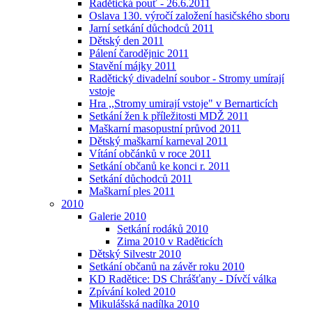
Radětická pouť - 26.6.2011
Oslava 130. výročí založení hasičského sboru
Jarní setkání důchodců 2011
Dětský den 2011
Pálení čarodějnic 2011
Stavění májky 2011
Radětický divadelní soubor - Stromy umírají
vstoje
Hra ,,Stromy umirají vstoje" v Bernarticích
Setkání žen k příležitosti MDŽ 2011
Maškarní masopustní průvod 2011
Dětský maškarní karneval 2011
Vítání občánků v roce 2011
Setkání občanů ke konci r. 2011
Setkání důchodců 2011
Maškarní ples 2011
2010
Galerie 2010
Setkání rodáků 2010
Zima 2010 v Raděticích
Dětský Silvestr 2010
Setkání občanů na závěr roku 2010
KD Radětice: DS Chrášťany - Dívčí válka
Zpívání koled 2010
Mikulášská nadílka 2010