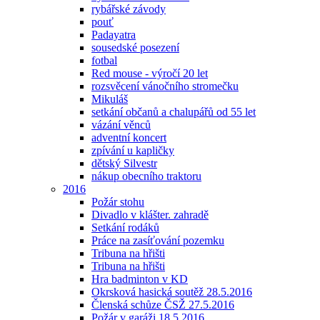
rybářské závody
pouť
Padayatra
sousedské posezení
fotbal
Red mouse - výročí 20 let
rozsvěcení vánočního stromečku
Mikuláš
setkání občanů a chalupářů od 55 let
vázání věnců
adventní koncert
zpívání u kapličky
dětský Silvestr
nákup obecního traktoru
2016
Požár stohu
Divadlo v klášter. zahradě
Setkání rodáků
Práce na zasíťování pozemku
Tribuna na hřišti
Tribuna na hřišti
Hra badminton v KD
Okrsková hasická soutěž 28.5.2016
Členská schůze ČSŽ 27.5.2016
Požár v garáži 18.5.2016