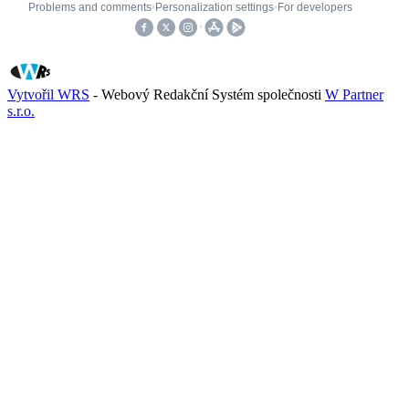
Vytvořil WRS
- Webový Redakční Systém společnosti
W Partner
s.r.o.