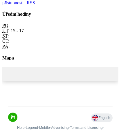
přístupnosti
|
RSS
Úřední hodiny
PO:
ÚT:
15 - 17
ST:
ČT:
PÁ:
Mapa