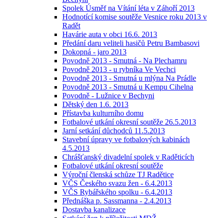
Spolek Úsměf na Vítání léta v Záhoří 2013
Hodnotící komise soutěže Vesnice roku 2013 v
Radět
Havárie auta v obci 16.6. 2013
Předání daru veliteli hasičů Petru Bambasovi
Dokopná - jaro 2013
Povodně 2013 - Smutná - Na Plechamru
Povodně 2013 - u rybníka Ve Vechci
Povodně 2013 - Smutná u mlýna Na Prádle
Povodně 2013 - Smutná u Kempu Cihelna
Povodně - Lužnice v Bechyni
Dětský den 1.6. 2013
Přístavba kulturního domu
Fotbalové utkání okresní soutěže 26.5.2013
Jarní setkání důchodců 11.5.2013
Stavební úpravy ve fotbalových kabinách
4.5.2013
Chrášťanský divadelní spolek v Raděticích
Fotbalové utkání okresní soutěže
Výroční členská schůze TJ Radětice
VČS Českého svazu žen - 6.4.2013
VČS Rybářského spolku - 6.4.2013
Přednáška p. Sassmanna - 2.4.2013
Dostavba kanalizace