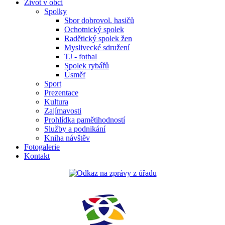
Život v obci
Spolky
Sbor dobrovol. hasičů
Ochotnický spolek
Radětický spolek žen
Myslivecké sdružení
TJ - fotbal
Spolek rybářů
Úsměf
Sport
Prezentace
Kultura
Zajímavosti
Prohlídka pamětihodností
Služby a podnikání
Kniha návštěv
Fotogalerie
Kontakt