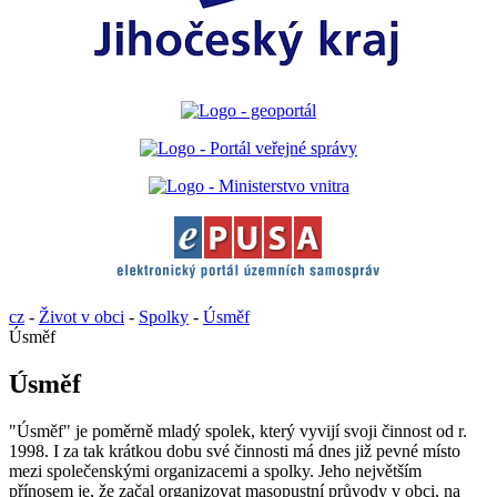
cz
-
Život v obci
-
Spolky
-
Úsměf
Úsměf
Úsměf
"Úsměf" je poměrně mladý spolek, který vyvijí svoji činnost od r.
1998. I za tak krátkou dobu své činnosti má dnes již pevné místo
mezi společenskými organizacemi a spolky. Jeho největším
přínosem je, že začal organizovat masopustní průvody v obci, na