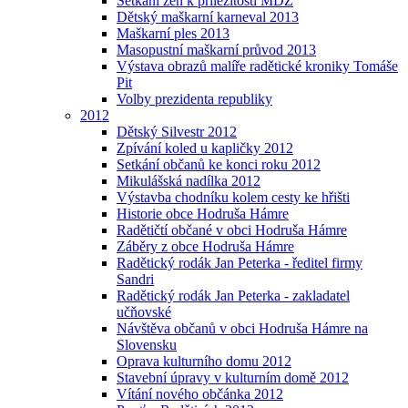
Setkání žen k příležitosti MDŽ
Dětský maškarní karneval 2013
Maškarní ples 2013
Masopustní maškarní průvod 2013
Výstava obrazů malíře radětické kroniky Tomáše
Pit
Volby prezidenta republiky
2012
Dětský Silvestr 2012
Zpívání koled u kapličky 2012
Setkání občanů ke konci roku 2012
Mikulášská nadílka 2012
Výstavba chodníku kolem cesty ke hřišti
Historie obce Hodruša Hámre
Radětičtí občané v obci Hodruša Hámre
Záběry z obce Hodruša Hámre
Radětický rodák Jan Peterka - ředitel firmy
Sandri
Radětický rodák Jan Peterka - zakladatel
učňovské
Návštěva občanů v obci Hodruša Hámre na
Slovensku
Oprava kulturního domu 2012
Stavební úpravy v kulturním domě 2012
Vítání nového občánka 2012