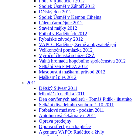
Pouť v Raděticích 2012
Spolek Úsměf v Záhoří 2012
Dětský den 2012
Spolek Úsměf v Kempu Cihelna
Pálení čarodějnic 2012
Stavění májky 2012
Fotbal v Raděticích 2012
Rybářské závody 2012
VAPO - Radětice, Země a obyvatelé její
Velikonoční pomlázka 2012
Výroční členská schůze ČSŽ
Valná hromada honebního společenstva 2012
Setkání žen k MDŽ 2012
Masopustní maškarní průvod 2012
Maškarní ples 2012
2011
Dětský Silvesr 2011
Mikulášká nadílka 2011
Den otevřených atelierů - Tomáš Pitlík - ilustráto
Setkání divadelního souboru 1.10.2011
Fotbalové mužstvo - podzim 2011
Autobusová čekárna v r. 2011
Oprava prodejny
Oprava střechy na kapličce
Agentura VAPO: Radětice a živly