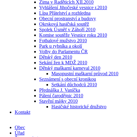
Zima v Raděticích XII.2010
Vyhlášení Jihočeské vesnice r.2010
Lípa Přátelství a rozhledna
Obecní prostranství a budovy
Okrsková hasičská soutěž
Spolek Úsměf v Záhoří 2010
Komise soutěže Vesnice roku 2010
Fotbalové mužstvo 2010
Park u rybníka a okolí
Volby do Parlamentu ČR
Dětský den 2010
Sekání žen k MDŽ 2010
Dětský maškarní karneval 2010
Masopustní maškarní průvod 2010
Seznámení s obecní kronikou
Setkání důchodců 2010
Přednáška J. Vaníčka
Pálení čarodějnic 2010
Stavění májky 2010
Hasičské historické družstvo
Kontakt
Obec
Úřad