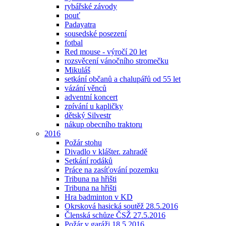
rybářské závody
pouť
Padayatra
sousedské posezení
fotbal
Red mouse - výročí 20 let
rozsvěcení vánočního stromečku
Mikuláš
setkání občanů a chalupářů od 55 let
vázání věnců
adventní koncert
zpívání u kapličky
dětský Silvestr
nákup obecního traktoru
2016
Požár stohu
Divadlo v klášter. zahradě
Setkání rodáků
Práce na zasíťování pozemku
Tribuna na hřišti
Tribuna na hřišti
Hra badminton v KD
Okrsková hasická soutěž 28.5.2016
Členská schůze ČSŽ 27.5.2016
Požár v garáži 18.5.2016