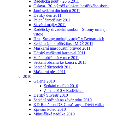
Radětická pouť - 26.6.2011
Oslava 130. výročí založení hasičského sboru
Jarní setkání důchodců 2011
Dětský den 2011
Pálení čarodějnic 2011
Stavění májky 2011
Radětický divadelní soubor - Stromy umírají
vstoje
Hra ,,Stromy umirají vstoje" v Bernarticích
Setkání žen k příležitosti MDŽ 2011
Maškarní masopustní průvod 2011
Dětský maškarní karneval 2011
Vítání občánků v roce 2011
Setkání občanů ke konci r. 2011
Setkání důchodců 2011
Maškarní ples 2011
2010
Galerie 2010
Setkání rodáků 2010
Zima 2010 v Raděticích
Dětský Silvestr 2010
Setkání občanů na závěr roku 2010
KD Radětice: DS Chrášťany - Dívčí válka
Zpívání koled 2010
Mikulášská nadílka 2010