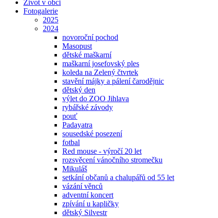
Život v obci
Fotogalerie
2025
2024
novoroční pochod
Masopust
dětské maškarní
maškarní josefovský ples
koleda na Zelený čtvrtek
stavění májky a pálení čarodějnic
dětský den
výlet do ZOO Jihlava
rybářské závody
pouť
Padayatra
sousedské posezení
fotbal
Red mouse - výročí 20 let
rozsvěcení vánočního stromečku
Mikuláš
setkání občanů a chalupářů od 55 let
vázání věnců
adventní koncert
zpívání u kapličky
dětský Silvestr