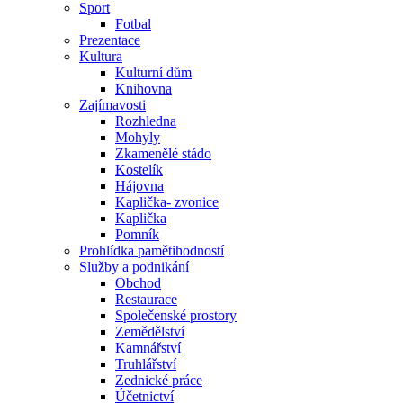
Sport
Fotbal
Prezentace
Kultura
Kulturní dům
Knihovna
Zajímavosti
Rozhledna
Mohyly
Zkamenělé stádo
Kostelík
Hájovna
Kaplička- zvonice
Kaplička
Pomník
Prohlídka pamětihodností
Služby a podnikání
Obchod
Restaurace
Společenské prostory
Zemědělství
Kamnářství
Truhlářství
Zednické práce
Účetnictví