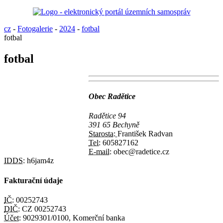
cz
-
Fotogalerie
-
2024
-
fotbal
fotbal
fotbal
Obec Radětice
Radětice 94
391 65 Bechyně
Starosta:
František Radvan
Tel:
605827162
E-mail:
obec@radetice.cz
IDDS:
h6jam4z
Fakturační údaje
IČ:
00252743
DIČ:
CZ 00252743
Účet:
9029301/0100, Komerční banka