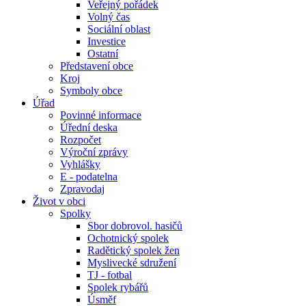
Veřejný pořádek
Volný čas
Sociální oblast
Investice
Ostatní
Představení obce
Kroj
Symboly obce
Úřad
Povinné informace
Úřední deska
Rozpočet
Výroční zprávy
Vyhlášky
E - podatelna
Zpravodaj
Život v obci
Spolky
Sbor dobrovol. hasičů
Ochotnický spolek
Radětický spolek žen
Myslivecké sdružení
TJ - fotbal
Spolek rybářů
Úsměf