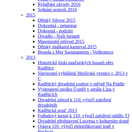
Rybářské závody 2016
Setkání seniorů 2016
2015
Dětský Silvesr 2015
Dokoulná - petangue
Dokopná - podzim
Divadlo - Naši furianti
Masopustní průvod 2015
Dětský maškarní karneval 2015
Beseda s Mgr Sassmannem - Velikonoce
2013
Historická jízda maďarských husarů přes
Radětice
Slavnostní vyhlášení Jihočeské vesnice r. 2013 v
C
Radětický divadelní soubor v mlýně Na Prádle
Vystoupení spolku Úsměf v areálu Lípa v
Raděticích
Divadelní zájezd k 110. výročí založení
divadelníh
Radětická pouť 2013
Fotbalový turnaj k 110. výročí založení oddílu TJ
Divadelní představení Lucerna v kulturním domě
Oslava 110. výročí elektrifikované tratě v
Bechyni