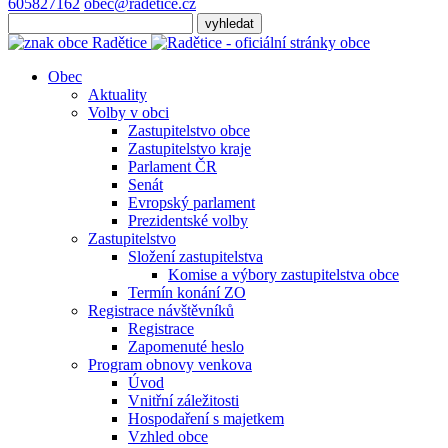
605827162
obec@radetice.cz
Obec
Aktuality
Volby v obci
Zastupitelstvo obce
Zastupitelstvo kraje
Parlament ČR
Senát
Evropský parlament
Prezidentské volby
Zastupitelstvo
Složení zastupitelstva
Komise a výbory zastupitelstva obce
Termín konání ZO
Registrace návštěvníků
Registrace
Zapomenuté heslo
Program obnovy venkova
Úvod
Vnitřní záležitosti
Hospodaření s majetkem
Vzhled obce