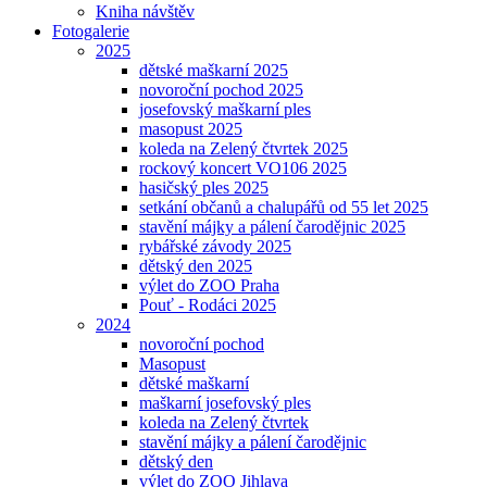
Kniha návštěv
Fotogalerie
2025
dětské maškarní 2025
novoroční pochod 2025
josefovský maškarní ples
masopust 2025
koleda na Zelený čtvrtek 2025
rockový koncert VO106 2025
hasičský ples 2025
setkání občanů a chalupářů od 55 let 2025
stavění májky a pálení čarodějnic 2025
rybářské závody 2025
dětský den 2025
výlet do ZOO Praha
Pouť - Rodáci 2025
2024
novoroční pochod
Masopust
dětské maškarní
maškarní josefovský ples
koleda na Zelený čtvrtek
stavění májky a pálení čarodějnic
dětský den
výlet do ZOO Jihlava