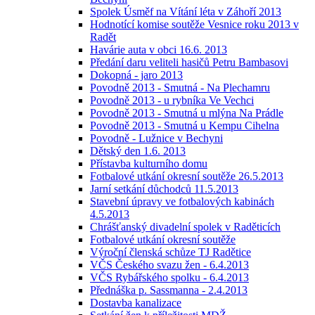
Spolek Úsměf na Vítání léta v Záhoří 2013
Hodnotící komise soutěže Vesnice roku 2013 v
Radět
Havárie auta v obci 16.6. 2013
Předání daru veliteli hasičů Petru Bambasovi
Dokopná - jaro 2013
Povodně 2013 - Smutná - Na Plechamru
Povodně 2013 - u rybníka Ve Vechci
Povodně 2013 - Smutná u mlýna Na Prádle
Povodně 2013 - Smutná u Kempu Cihelna
Povodně - Lužnice v Bechyni
Dětský den 1.6. 2013
Přístavba kulturního domu
Fotbalové utkání okresní soutěže 26.5.2013
Jarní setkání důchodců 11.5.2013
Stavební úpravy ve fotbalových kabinách
4.5.2013
Chrášťanský divadelní spolek v Raděticích
Fotbalové utkání okresní soutěže
Výroční členská schůze TJ Radětice
VČS Českého svazu žen - 6.4.2013
VČS Rybářského spolku - 6.4.2013
Přednáška p. Sassmanna - 2.4.2013
Dostavba kanalizace