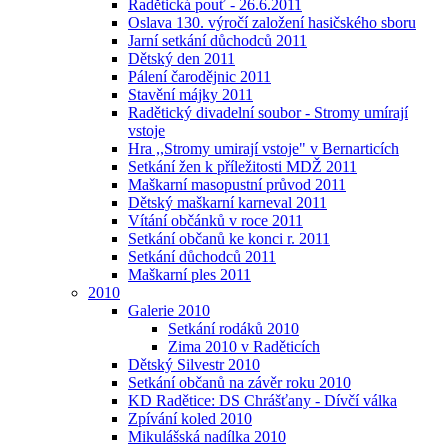
Radětická pouť - 26.6.2011
Oslava 130. výročí založení hasičského sboru
Jarní setkání důchodců 2011
Dětský den 2011
Pálení čarodějnic 2011
Stavění májky 2011
Radětický divadelní soubor - Stromy umírají
vstoje
Hra ,,Stromy umirají vstoje" v Bernarticích
Setkání žen k příležitosti MDŽ 2011
Maškarní masopustní průvod 2011
Dětský maškarní karneval 2011
Vítání občánků v roce 2011
Setkání občanů ke konci r. 2011
Setkání důchodců 2011
Maškarní ples 2011
2010
Galerie 2010
Setkání rodáků 2010
Zima 2010 v Raděticích
Dětský Silvestr 2010
Setkání občanů na závěr roku 2010
KD Radětice: DS Chrášťany - Dívčí válka
Zpívání koled 2010
Mikulášská nadílka 2010