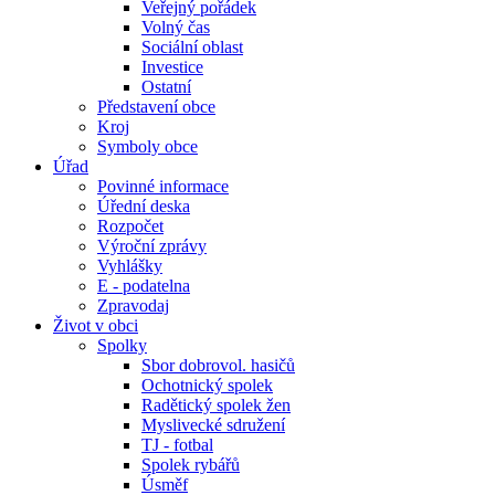
Veřejný pořádek
Volný čas
Sociální oblast
Investice
Ostatní
Představení obce
Kroj
Symboly obce
Úřad
Povinné informace
Úřední deska
Rozpočet
Výroční zprávy
Vyhlášky
E - podatelna
Zpravodaj
Život v obci
Spolky
Sbor dobrovol. hasičů
Ochotnický spolek
Radětický spolek žen
Myslivecké sdružení
TJ - fotbal
Spolek rybářů
Úsměf