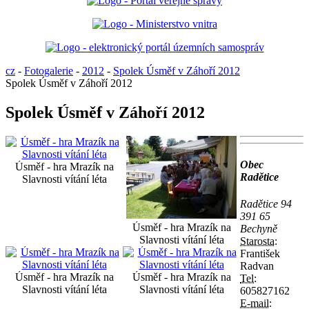
cz
-
Fotogalerie
-
2012
-
Spolek Úsměf v Záhoří 2012
Spolek Úsměf v Záhoří 2012
Spolek Úsměf v Záhoří 2012
Obec
Úsměf - hra Mrazík na
Radětice
Slavnosti vítání léta
Radětice 94
391 65
Úsměf - hra Mrazík na
Bechyně
Slavnosti vítání léta
Starosta:
František
Radvan
Úsměf - hra Mrazík na
Úsměf - hra Mrazík na
Tel:
Slavnosti vítání léta
Slavnosti vítání léta
605827162
E-mail: