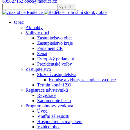
605827162
obec@radetice.cz
Obec
Aktuality
Volby v obci
Zastupitelstvo obce
Zastupitelstvo kraje
Parlament ČR
Senát
Evropský parlament
Prezidentské volby
Zastupitelstvo
Složení zastupitelstva
Komise a výbory zastupitelstva obce
Termín konání ZO
Registrace návštěvníků
Registrace
Zapomenuté heslo
Program obnovy venkova
Úvod
Vnitřní záležitosti
Hospodaření s majetkem
Vzhled obce