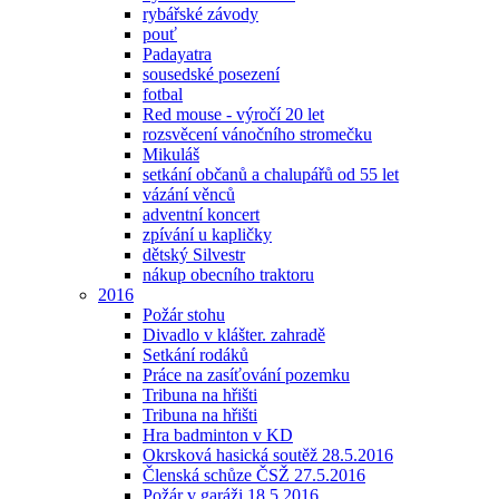
rybářské závody
pouť
Padayatra
sousedské posezení
fotbal
Red mouse - výročí 20 let
rozsvěcení vánočního stromečku
Mikuláš
setkání občanů a chalupářů od 55 let
vázání věnců
adventní koncert
zpívání u kapličky
dětský Silvestr
nákup obecního traktoru
2016
Požár stohu
Divadlo v klášter. zahradě
Setkání rodáků
Práce na zasíťování pozemku
Tribuna na hřišti
Tribuna na hřišti
Hra badminton v KD
Okrsková hasická soutěž 28.5.2016
Členská schůze ČSŽ 27.5.2016
Požár v garáži 18.5.2016