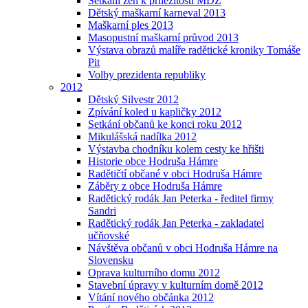
Setkání žen k příležitosti MDŽ
Dětský maškarní karneval 2013
Maškarní ples 2013
Masopustní maškarní průvod 2013
Výstava obrazů malíře radětické kroniky Tomáše
Pit
Volby prezidenta republiky
2012
Dětský Silvestr 2012
Zpívání koled u kapličky 2012
Setkání občanů ke konci roku 2012
Mikulášská nadílka 2012
Výstavba chodníku kolem cesty ke hřišti
Historie obce Hodruša Hámre
Radětičtí občané v obci Hodruša Hámre
Záběry z obce Hodruša Hámre
Radětický rodák Jan Peterka - ředitel firmy
Sandri
Radětický rodák Jan Peterka - zakladatel
učňovské
Návštěva občanů v obci Hodruša Hámre na
Slovensku
Oprava kulturního domu 2012
Stavební úpravy v kulturním domě 2012
Vítání nového občánka 2012