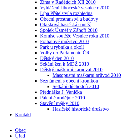
Zima v Raděticích XII.2010
Vyhlášení Jihočeské vesnice r.2010
Lípa Přátelství a rozhledna
Obecní prostranství a budovy
Okrsková hasičská soutěž
Spolek Úsměf v Záhoří 2010
Komise soutěže Vesnice roku 2010
Fotbalové mužstvo 2010
Park u rybníka a okolí
Volby do Parlamentu ČR
Dětský den 2010
Sekání žen k MDŽ 2010
Dětský maškarní karneval 2010
Masopustní maškarní průvod 2010
Seznámení s obecní kronikou
Setkání důchodců 2010
Přednáška J. Vaníčka
Pálení čarodějnic 2010
Stavění májky 2010
Hasičské historické družstvo
Kontakt
Obec
Úřad