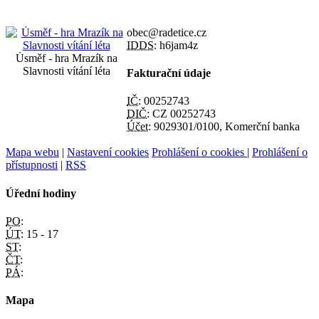
obec@radetice.cz
IDDS:
h6jam4z
Úsměf - hra Mrazík na
Slavnosti vítání léta
Fakturační údaje
IČ:
00252743
DIČ:
CZ 00252743
Účet:
9029301/0100, Komerční banka
Mapa webu
|
Nastavení cookies
Prohlášení o cookies
|
Prohlášení o
přístupnosti
|
RSS
Úřední hodiny
PO:
ÚT:
15 - 17
ST:
ČT:
PÁ:
Mapa