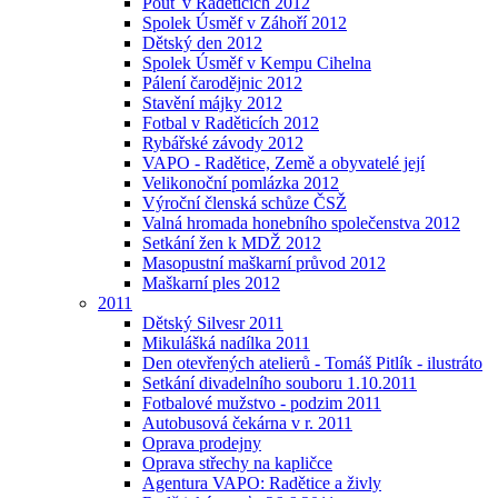
Pouť v Raděticích 2012
Spolek Úsměf v Záhoří 2012
Dětský den 2012
Spolek Úsměf v Kempu Cihelna
Pálení čarodějnic 2012
Stavění májky 2012
Fotbal v Raděticích 2012
Rybářské závody 2012
VAPO - Radětice, Země a obyvatelé její
Velikonoční pomlázka 2012
Výroční členská schůze ČSŽ
Valná hromada honebního společenstva 2012
Setkání žen k MDŽ 2012
Masopustní maškarní průvod 2012
Maškarní ples 2012
2011
Dětský Silvesr 2011
Mikulášká nadílka 2011
Den otevřených atelierů - Tomáš Pitlík - ilustráto
Setkání divadelního souboru 1.10.2011
Fotbalové mužstvo - podzim 2011
Autobusová čekárna v r. 2011
Oprava prodejny
Oprava střechy na kapličce
Agentura VAPO: Radětice a živly