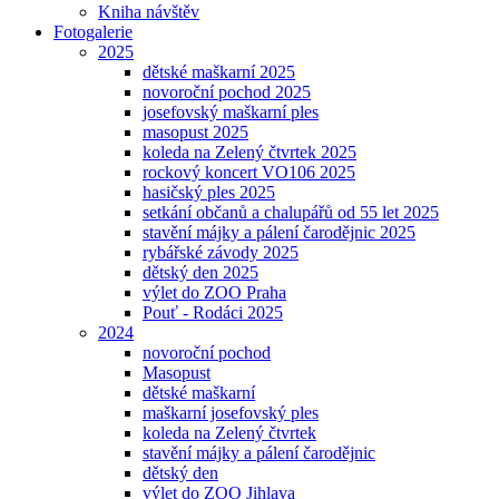
Kniha návštěv
Fotogalerie
2025
dětské maškarní 2025
novoroční pochod 2025
josefovský maškarní ples
masopust 2025
koleda na Zelený čtvrtek 2025
rockový koncert VO106 2025
hasičský ples 2025
setkání občanů a chalupářů od 55 let 2025
stavění májky a pálení čarodějnic 2025
rybářské závody 2025
dětský den 2025
výlet do ZOO Praha
Pouť - Rodáci 2025
2024
novoroční pochod
Masopust
dětské maškarní
maškarní josefovský ples
koleda na Zelený čtvrtek
stavění májky a pálení čarodějnic
dětský den
výlet do ZOO Jihlava