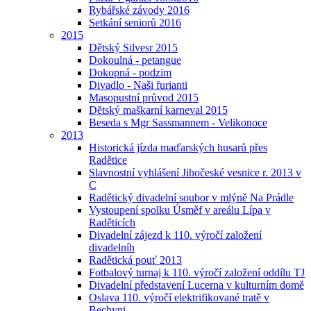
Rybářské závody 2016
Setkání seniorů 2016
2015
Dětský Silvesr 2015
Dokoulná - petangue
Dokopná - podzim
Divadlo - Naši furianti
Masopustní průvod 2015
Dětský maškarní karneval 2015
Beseda s Mgr Sassmannem - Velikonoce
2013
Historická jízda maďarských husarů přes
Radětice
Slavnostní vyhlášení Jihočeské vesnice r. 2013 v
C
Radětický divadelní soubor v mlýně Na Prádle
Vystoupení spolku Úsměf v areálu Lípa v
Raděticích
Divadelní zájezd k 110. výročí založení
divadelníh
Radětická pouť 2013
Fotbalový turnaj k 110. výročí založení oddílu TJ
Divadelní představení Lucerna v kulturním domě
Oslava 110. výročí elektrifikované tratě v
Bechyni