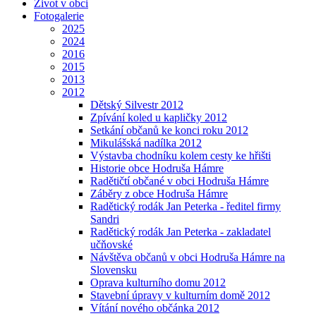
Život v obci
Fotogalerie
2025
2024
2016
2015
2013
2012
Dětský Silvestr 2012
Zpívání koled u kapličky 2012
Setkání občanů ke konci roku 2012
Mikulášská nadílka 2012
Výstavba chodníku kolem cesty ke hřišti
Historie obce Hodruša Hámre
Radětičtí občané v obci Hodruša Hámre
Záběry z obce Hodruša Hámre
Radětický rodák Jan Peterka - ředitel firmy
Sandri
Radětický rodák Jan Peterka - zakladatel
učňovské
Návštěva občanů v obci Hodruša Hámre na
Slovensku
Oprava kulturního domu 2012
Stavební úpravy v kulturním domě 2012
Vítání nového občánka 2012