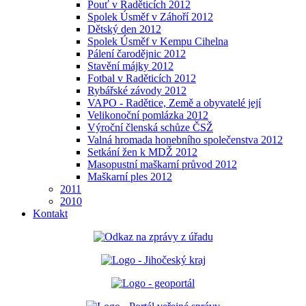
Pouť v Raděticích 2012
Spolek Úsměf v Záhoří 2012
Dětský den 2012
Spolek Úsměf v Kempu Cihelna
Pálení čarodějnic 2012
Stavění májky 2012
Fotbal v Raděticích 2012
Rybářské závody 2012
VAPO - Radětice, Země a obyvatelé její
Velikonoční pomlázka 2012
Výroční členská schůze ČSŽ
Valná hromada honebního společenstva 2012
Setkání žen k MDŽ 2012
Masopustní maškarní průvod 2012
Maškarní ples 2012
2011
2010
Kontakt