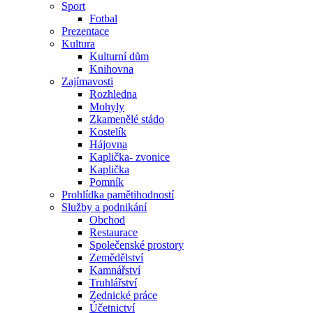
Sport
Fotbal
Prezentace
Kultura
Kulturní dům
Knihovna
Zajímavosti
Rozhledna
Mohyly
Zkamenělé stádo
Kostelík
Hájovna
Kaplička- zvonice
Kaplička
Pomník
Prohlídka pamětihodností
Služby a podnikání
Obchod
Restaurace
Společenské prostory
Zemědělství
Kamnářství
Truhlářství
Zednické práce
Účetnictví