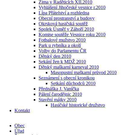
Zima v Raděticích XII.2010
Vyhlášení Jihočeské vesnice r.2010
Lípa Přátelství a rozhledna
Obecní prostranství a budovy
Okrsková hasičská soutěž
Spolek Úsměf v Záhoří 2010
Komise soutěže Vesnice roku 2010
Fotbalové mužstvo 2010
Park u rybníka a okolí
Volby do Parlamentu ČR
Dětský den 2010
Sekání žen k MDŽ 2010
Dětský maškarní karneval 2010
Masopustní maškarní průvod 2010
Seznámení s obecní kronikou
Setkání důchodců 2010
Přednáška J. Vaníčka
Pálení čarodějnic 2010
Stavění májky 2010
Hasičské historické družstvo
Kontakt
Obec
Úřad