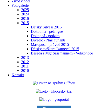
Život v obci
Fotogalerie
2025
2024
2016
2015
Dětský Silvesr 2015
Dokoulná - petangue
Dokopná - podzim
Divadlo - Naši furianti
Masopustní průvod 2015
Dětský maškarní karneval 2015
Beseda s Mgr Sassmannem - Velikonoce
2013
2012
2011
2010
Kontakt