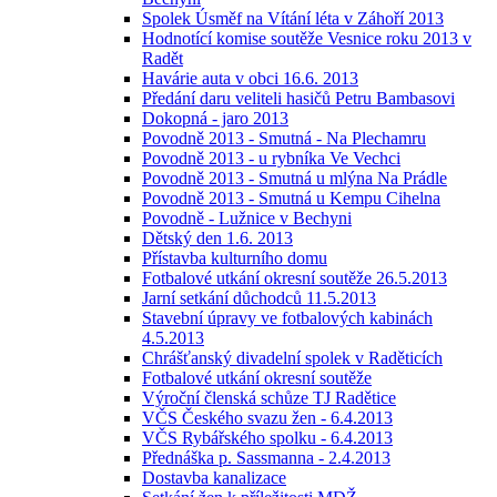
Spolek Úsměf na Vítání léta v Záhoří 2013
Hodnotící komise soutěže Vesnice roku 2013 v
Radět
Havárie auta v obci 16.6. 2013
Předání daru veliteli hasičů Petru Bambasovi
Dokopná - jaro 2013
Povodně 2013 - Smutná - Na Plechamru
Povodně 2013 - u rybníka Ve Vechci
Povodně 2013 - Smutná u mlýna Na Prádle
Povodně 2013 - Smutná u Kempu Cihelna
Povodně - Lužnice v Bechyni
Dětský den 1.6. 2013
Přístavba kulturního domu
Fotbalové utkání okresní soutěže 26.5.2013
Jarní setkání důchodců 11.5.2013
Stavební úpravy ve fotbalových kabinách
4.5.2013
Chrášťanský divadelní spolek v Raděticích
Fotbalové utkání okresní soutěže
Výroční členská schůze TJ Radětice
VČS Českého svazu žen - 6.4.2013
VČS Rybářského spolku - 6.4.2013
Přednáška p. Sassmanna - 2.4.2013
Dostavba kanalizace