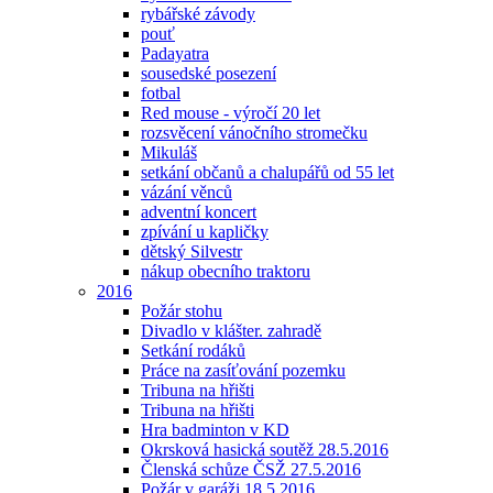
rybářské závody
pouť
Padayatra
sousedské posezení
fotbal
Red mouse - výročí 20 let
rozsvěcení vánočního stromečku
Mikuláš
setkání občanů a chalupářů od 55 let
vázání věnců
adventní koncert
zpívání u kapličky
dětský Silvestr
nákup obecního traktoru
2016
Požár stohu
Divadlo v klášter. zahradě
Setkání rodáků
Práce na zasíťování pozemku
Tribuna na hřišti
Tribuna na hřišti
Hra badminton v KD
Okrsková hasická soutěž 28.5.2016
Členská schůze ČSŽ 27.5.2016
Požár v garáži 18.5.2016