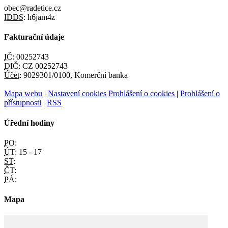
obec@radetice.cz
IDDS:
h6jam4z
Fakturační údaje
IČ:
00252743
DIČ:
CZ 00252743
Účet:
9029301/0100, Komerční banka
Mapa webu
|
Nastavení cookies
Prohlášení o cookies
|
Prohlášení o
přístupnosti
|
RSS
Úřední hodiny
PO:
ÚT:
15 - 17
ST:
ČT:
PÁ:
Mapa