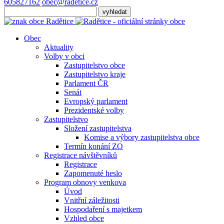
605827162
obec@radetice.cz
Obec
Aktuality
Volby v obci
Zastupitelstvo obce
Zastupitelstvo kraje
Parlament ČR
Senát
Evropský parlament
Prezidentské volby
Zastupitelstvo
Složení zastupitelstva
Komise a výbory zastupitelstva obce
Termín konání ZO
Registrace návštěvníků
Registrace
Zapomenuté heslo
Program obnovy venkova
Úvod
Vnitřní záležitosti
Hospodaření s majetkem
Vzhled obce