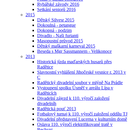
Rybářské závody 2016
Setkání seniorů 2016
2015
Dětský Silvesr 2015
Dokoulná - petangue
Dokopná - podzim
Divadlo - Naši furianti
Masopustní průvod 2015
Dětský maškarní karneval 2015
Beseda s Mgr Sassmannem - Velikonoce
2013
Historická jízda maďarských husarů přes
Radětice
Slavnostní vyhlášení Jihočeské vesnice r. 2013 v
C
Radětický divadelní soubor v mlýně Na Prádle
Vystoupení spolku Úsměf v areálu Lípa v
Raděticích
Divadelní zájezd k 110. výročí založení
divadelníh
Radětická pouť 2013
Fotbalový turnaj k 110. výročí založení oddílu TJ
Divadelní představení Lucerna v kulturním domě
Oslava 110. výročí elektrifikované tratě v
Bechyni