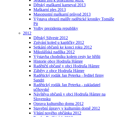
Setkání žen k příležitosti MDŽ
Dětský maškarní karneval 2013
Maškarní ples 2013
Masopustní maškarní průvod 2013
Výstava obrazů malíře radětické kroniky Tomáše
Pit
Volby prezidenta republiky
2012
Dětský Silvestr 2012
Zpívání koled u kapličky 2012
Setkání občanů ke konci roku 2012
Mikulášská nadílka 2012
Výstavba chodníku kolem cesty ke hřišti
Historie obce Hodruša Hámre
Radětičtí občané v obci Hodruša Hámre
Záběry z obce Hodruša Hámre
Radětický rodák Jan Peterka - ředitel firmy
Sandri
Radětický rodák Jan Peterka - zakladatel
učňovské
Návštěva občanů v obci Hodruša Hámre na
Slovensku
Oprava kulturního domu 2012
Stavební úpravy v kulturním domě 2012
Vítání nového občánka 2012