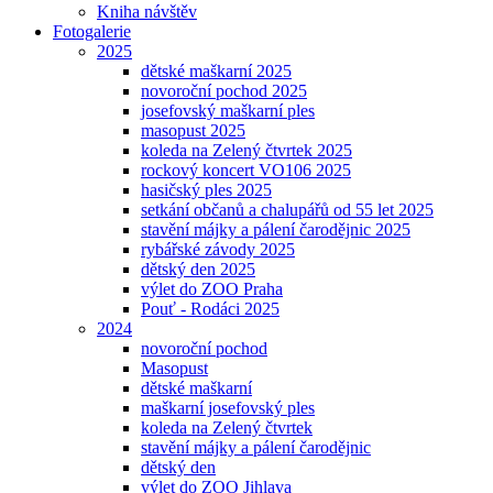
Kniha návštěv
Fotogalerie
2025
dětské maškarní 2025
novoroční pochod 2025
josefovský maškarní ples
masopust 2025
koleda na Zelený čtvrtek 2025
rockový koncert VO106 2025
hasičský ples 2025
setkání občanů a chalupářů od 55 let 2025
stavění májky a pálení čarodějnic 2025
rybářské závody 2025
dětský den 2025
výlet do ZOO Praha
Pouť - Rodáci 2025
2024
novoroční pochod
Masopust
dětské maškarní
maškarní josefovský ples
koleda na Zelený čtvrtek
stavění májky a pálení čarodějnic
dětský den
výlet do ZOO Jihlava