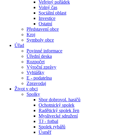
Veřejný pořádek
Volný čas
Sociální oblast
Investice
Ostatní
Představení obce
Kroj
Symboly obce
Úřad
Povinné informace
Úřední deska
Rozpočet
Výroční zprávy
Vyhlášky
E - podatelna
Zpravodaj
Život v obci
Spolky
Sbor dobrovol. hasičů
Ochotnický spolek
Radětický spolek žen
Myslivecké sdružení
TJ - fotbal
Spolek rybářů
Úsměf