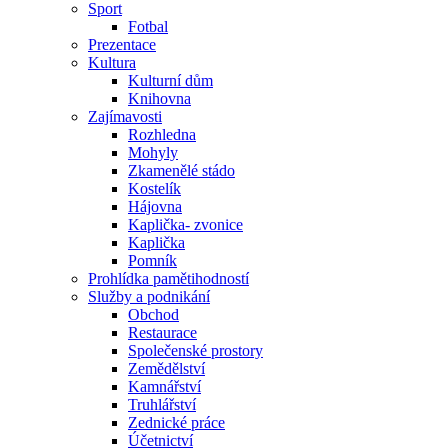
Sport
Fotbal
Prezentace
Kultura
Kulturní dům
Knihovna
Zajímavosti
Rozhledna
Mohyly
Zkamenělé stádo
Kostelík
Hájovna
Kaplička- zvonice
Kaplička
Pomník
Prohlídka pamětihodností
Služby a podnikání
Obchod
Restaurace
Společenské prostory
Zemědělství
Kamnářství
Truhlářství
Zednické práce
Účetnictví