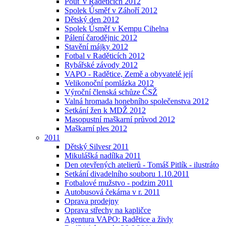
Pouť v Raděticích 2012
Spolek Úsměf v Záhoří 2012
Dětský den 2012
Spolek Úsměf v Kempu Cihelna
Pálení čarodějnic 2012
Stavění májky 2012
Fotbal v Raděticích 2012
Rybářské závody 2012
VAPO - Radětice, Země a obyvatelé její
Velikonoční pomlázka 2012
Výroční členská schůze ČSŽ
Valná hromada honebního společenstva 2012
Setkání žen k MDŽ 2012
Masopustní maškarní průvod 2012
Maškarní ples 2012
2011
Dětský Silvesr 2011
Mikulášká nadílka 2011
Den otevřených atelierů - Tomáš Pitlík - ilustráto
Setkání divadelního souboru 1.10.2011
Fotbalové mužstvo - podzim 2011
Autobusová čekárna v r. 2011
Oprava prodejny
Oprava střechy na kapličce
Agentura VAPO: Radětice a živly