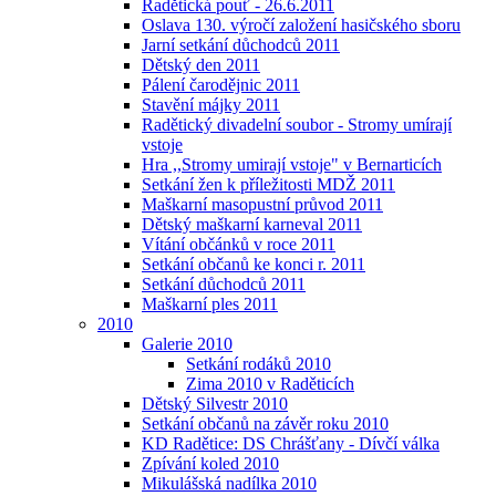
Radětická pouť - 26.6.2011
Oslava 130. výročí založení hasičského sboru
Jarní setkání důchodců 2011
Dětský den 2011
Pálení čarodějnic 2011
Stavění májky 2011
Radětický divadelní soubor - Stromy umírají
vstoje
Hra ,,Stromy umirají vstoje" v Bernarticích
Setkání žen k příležitosti MDŽ 2011
Maškarní masopustní průvod 2011
Dětský maškarní karneval 2011
Vítání občánků v roce 2011
Setkání občanů ke konci r. 2011
Setkání důchodců 2011
Maškarní ples 2011
2010
Galerie 2010
Setkání rodáků 2010
Zima 2010 v Raděticích
Dětský Silvestr 2010
Setkání občanů na závěr roku 2010
KD Radětice: DS Chrášťany - Dívčí válka
Zpívání koled 2010
Mikulášská nadílka 2010