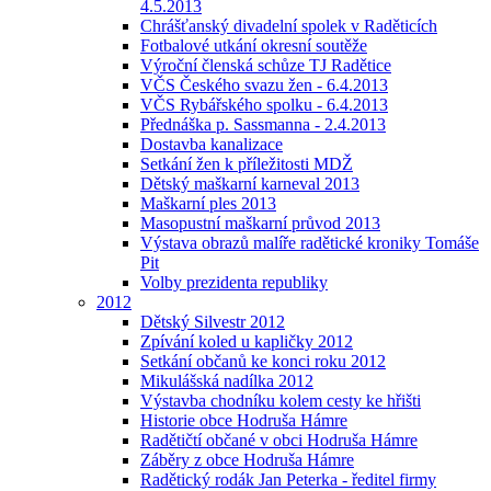
4.5.2013
Chrášťanský divadelní spolek v Raděticích
Fotbalové utkání okresní soutěže
Výroční členská schůze TJ Radětice
VČS Českého svazu žen - 6.4.2013
VČS Rybářského spolku - 6.4.2013
Přednáška p. Sassmanna - 2.4.2013
Dostavba kanalizace
Setkání žen k příležitosti MDŽ
Dětský maškarní karneval 2013
Maškarní ples 2013
Masopustní maškarní průvod 2013
Výstava obrazů malíře radětické kroniky Tomáše
Pit
Volby prezidenta republiky
2012
Dětský Silvestr 2012
Zpívání koled u kapličky 2012
Setkání občanů ke konci roku 2012
Mikulášská nadílka 2012
Výstavba chodníku kolem cesty ke hřišti
Historie obce Hodruša Hámre
Radětičtí občané v obci Hodruša Hámre
Záběry z obce Hodruša Hámre
Radětický rodák Jan Peterka - ředitel firmy