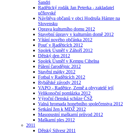
Sandri
Radětický rodák Jan Peterka - zakladatel
učňovské
Návštěva občanů v obci Hodruša Hámre na
Slovensku
Oprava kulturního domu 2012
Stavební úpravy v kulturním domě 2012
Vítání nového občánka 2012
Pouť v Raděticích 2012
Spolek Úsměf v Záhoří 2012
Dětský den 2012
Spolek Úsměf v Kempu Cihelna
Pálení čarodějnic 2012
Stavění májky 2012
Fotbal v Raděticích 2012
Rybářské závody 2012
VAPO - Radětice, Země a obyvatelé její
Velikonoční pomlázka 2012
Výroční členská schůze ČSŽ
Valná hromada honebního společenstva 2012
Setkání žen k MDŽ 2012
Masopustní maškarní průvod 2012
Maškarní ples 2012
2011
Dětský Silvesr 2011