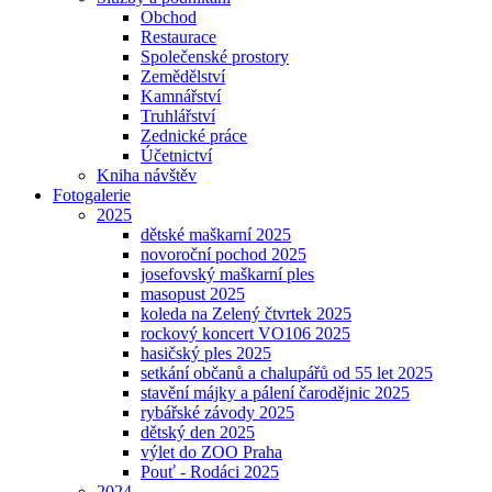
Obchod
Restaurace
Společenské prostory
Zemědělství
Kamnářství
Truhlářství
Zednické práce
Účetnictví
Kniha návštěv
Fotogalerie
2025
dětské maškarní 2025
novoroční pochod 2025
josefovský maškarní ples
masopust 2025
koleda na Zelený čtvrtek 2025
rockový koncert VO106 2025
hasičský ples 2025
setkání občanů a chalupářů od 55 let 2025
stavění májky a pálení čarodějnic 2025
rybářské závody 2025
dětský den 2025
výlet do ZOO Praha
Pouť - Rodáci 2025
2024