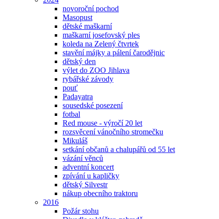
novoroční pochod
Masopust
dětské maškarní
maškarní josefovský ples
koleda na Zelený čtvrtek
stavění májky a pálení čarodějnic
dětský den
výlet do ZOO Jihlava
rybářské závody
pouť
Padayatra
sousedské posezení
fotbal
Red mouse - výročí 20 let
rozsvěcení vánočního stromečku
Mikuláš
setkání občanů a chalupářů od 55 let
vázání věnců
adventní koncert
zpívání u kapličky
dětský Silvestr
nákup obecního traktoru
2016
Požár stohu