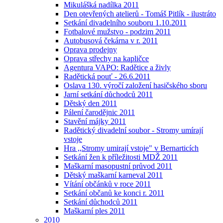
Mikulášká nadílka 2011
Den otevřených atelierů - Tomáš Pitlík - ilustráto
Setkání divadelního souboru 1.10.2011
Fotbalové mužstvo - podzim 2011
Autobusová čekárna v r. 2011
Oprava prodejny
Oprava střechy na kapličce
Agentura VAPO: Radětice a živly
Radětická pouť - 26.6.2011
Oslava 130. výročí založení hasičského sboru
Jarní setkání důchodců 2011
Dětský den 2011
Pálení čarodějnic 2011
Stavění májky 2011
Radětický divadelní soubor - Stromy umírají
vstoje
Hra ,,Stromy umirají vstoje" v Bernarticích
Setkání žen k příležitosti MDŽ 2011
Maškarní masopustní průvod 2011
Dětský maškarní karneval 2011
Vítání občánků v roce 2011
Setkání občanů ke konci r. 2011
Setkání důchodců 2011
Maškarní ples 2011
2010