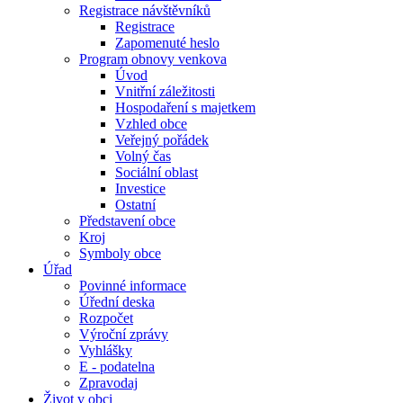
Registrace návštěvníků
Registrace
Zapomenuté heslo
Program obnovy venkova
Úvod
Vnitřní záležitosti
Hospodaření s majetkem
Vzhled obce
Veřejný pořádek
Volný čas
Sociální oblast
Investice
Ostatní
Představení obce
Kroj
Symboly obce
Úřad
Povinné informace
Úřední deska
Rozpočet
Výroční zprávy
Vyhlášky
E - podatelna
Zpravodaj
Život v obci