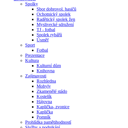
Spolky
Sbor dobrovol. hasičů
Ochotnický spolek
Radětický spolek žen
Myslivecké sdružení
TJ - fotbal
Spolek rybářů
Úsměf
Sport
Fotbal
Prezentace
Kultura
Kulturní dům
Knihovna
Zajímavosti
Rozhledna
Mohyly
Zkamenělé stádo
Kostelík
Hájovna
Kaplička- zvonice
Kaplička
Pomník
Prohlídka pamětihodností
Služby a podnikání