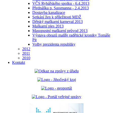
VČS Rybářského spolku - 6.4.2013
Přednáška p. Sassmanna - 2.4.2013
Dostavba kanalizace
Setkání žen k příležitosti MDŽ
Dětský maškarní karneval 2013
Maškarní ples 2013
Masopustní maškarní průvod 2013
Výstava obrazů malíře radětické kroniky Tomáše
Pit
Volby prezidenta republiky
2012
2011
2010
Kontakt