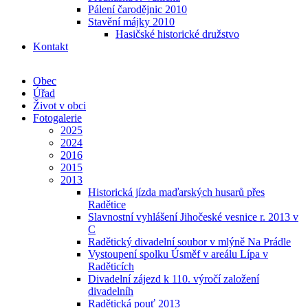
Pálení čarodějnic 2010
Stavění májky 2010
Hasičské historické družstvo
Kontakt
Obec
Úřad
Život v obci
Fotogalerie
2025
2024
2016
2015
2013
Historická jízda maďarských husarů přes
Radětice
Slavnostní vyhlášení Jihočeské vesnice r. 2013 v
C
Radětický divadelní soubor v mlýně Na Prádle
Vystoupení spolku Úsměf v areálu Lípa v
Raděticích
Divadelní zájezd k 110. výročí založení
divadelníh
Radětická pouť 2013