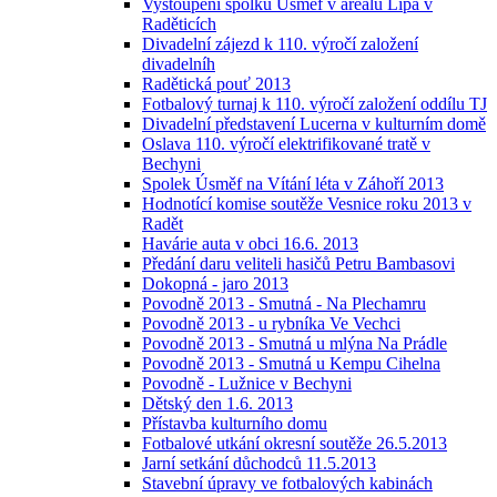
Vystoupení spolku Úsměf v areálu Lípa v
Raděticích
Divadelní zájezd k 110. výročí založení
divadelníh
Radětická pouť 2013
Fotbalový turnaj k 110. výročí založení oddílu TJ
Divadelní představení Lucerna v kulturním domě
Oslava 110. výročí elektrifikované tratě v
Bechyni
Spolek Úsměf na Vítání léta v Záhoří 2013
Hodnotící komise soutěže Vesnice roku 2013 v
Radět
Havárie auta v obci 16.6. 2013
Předání daru veliteli hasičů Petru Bambasovi
Dokopná - jaro 2013
Povodně 2013 - Smutná - Na Plechamru
Povodně 2013 - u rybníka Ve Vechci
Povodně 2013 - Smutná u mlýna Na Prádle
Povodně 2013 - Smutná u Kempu Cihelna
Povodně - Lužnice v Bechyni
Dětský den 1.6. 2013
Přístavba kulturního domu
Fotbalové utkání okresní soutěže 26.5.2013
Jarní setkání důchodců 11.5.2013
Stavební úpravy ve fotbalových kabinách