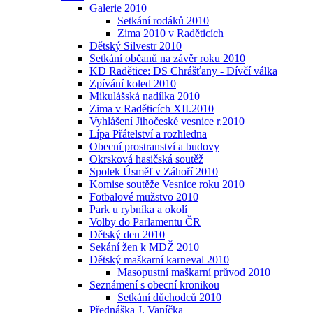
Galerie 2010
Setkání rodáků 2010
Zima 2010 v Raděticích
Dětský Silvestr 2010
Setkání občanů na závěr roku 2010
KD Radětice: DS Chrášťany - Dívčí válka
Zpívání koled 2010
Mikulášská nadílka 2010
Zima v Raděticích XII.2010
Vyhlášení Jihočeské vesnice r.2010
Lípa Přátelství a rozhledna
Obecní prostranství a budovy
Okrsková hasičská soutěž
Spolek Úsměf v Záhoří 2010
Komise soutěže Vesnice roku 2010
Fotbalové mužstvo 2010
Park u rybníka a okolí
Volby do Parlamentu ČR
Dětský den 2010
Sekání žen k MDŽ 2010
Dětský maškarní karneval 2010
Masopustní maškarní průvod 2010
Seznámení s obecní kronikou
Setkání důchodců 2010
Přednáška J. Vaníčka