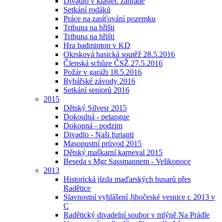
Divadlo v klášter. zahradě
Setkání rodáků
Práce na zasíťování pozemku
Tribuna na hřišti
Tribuna na hřišti
Hra badminton v KD
Okrsková hasická soutěž 28.5.2016
Členská schůze ČSŽ 27.5.2016
Požár v garáži 18.5.2016
Rybářské závody 2016
Setkání seniorů 2016
2015
Dětský Silvesr 2015
Dokoulná - petangue
Dokopná - podzim
Divadlo - Naši furianti
Masopustní průvod 2015
Dětský maškarní karneval 2015
Beseda s Mgr Sassmannem - Velikonoce
2013
Historická jízda maďarských husarů přes
Radětice
Slavnostní vyhlášení Jihočeské vesnice r. 2013 v
C
Radětický divadelní soubor v mlýně Na Prádle