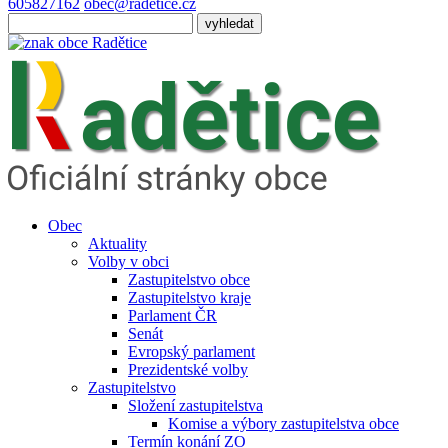
605827162
obec@radetice.cz
Obec
Aktuality
Volby v obci
Zastupitelstvo obce
Zastupitelstvo kraje
Parlament ČR
Senát
Evropský parlament
Prezidentské volby
Zastupitelstvo
Složení zastupitelstva
Komise a výbory zastupitelstva obce
Termín konání ZO