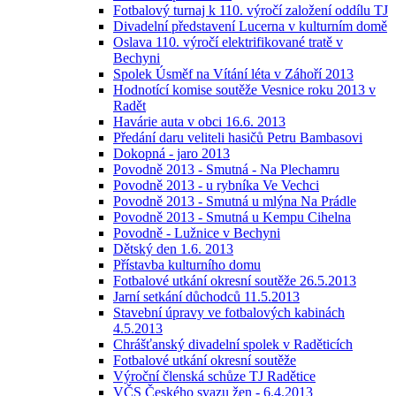
Fotbalový turnaj k 110. výročí založení oddílu TJ
Divadelní představení Lucerna v kulturním domě
Oslava 110. výročí elektrifikované tratě v
Bechyni
Spolek Úsměf na Vítání léta v Záhoří 2013
Hodnotící komise soutěže Vesnice roku 2013 v
Radět
Havárie auta v obci 16.6. 2013
Předání daru veliteli hasičů Petru Bambasovi
Dokopná - jaro 2013
Povodně 2013 - Smutná - Na Plechamru
Povodně 2013 - u rybníka Ve Vechci
Povodně 2013 - Smutná u mlýna Na Prádle
Povodně 2013 - Smutná u Kempu Cihelna
Povodně - Lužnice v Bechyni
Dětský den 1.6. 2013
Přístavba kulturního domu
Fotbalové utkání okresní soutěže 26.5.2013
Jarní setkání důchodců 11.5.2013
Stavební úpravy ve fotbalových kabinách
4.5.2013
Chrášťanský divadelní spolek v Raděticích
Fotbalové utkání okresní soutěže
Výroční členská schůze TJ Radětice
VČS Českého svazu žen - 6.4.2013