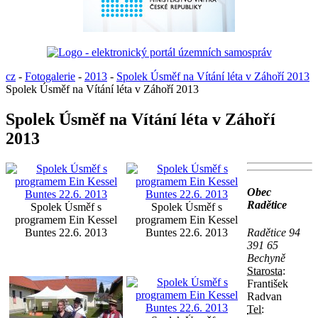
cz
-
Fotogalerie
-
2013
-
Spolek Úsměf na Vítání léta v Záhoří 2013
Spolek Úsměf na Vítání léta v Záhoří 2013
Spolek Úsměf na Vítání léta v Záhoří
2013
Obec
Radětice
Spolek Úsměf s
Spolek Úsměf s
programem Ein Kessel
programem Ein Kessel
Buntes 22.6. 2013
Buntes 22.6. 2013
Radětice 94
391 65
Bechyně
Starosta:
František
Radvan
Tel: