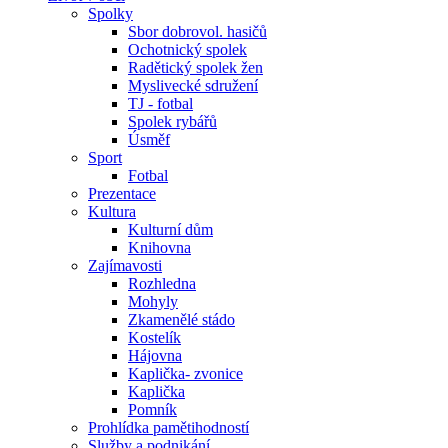
Spolky
Sbor dobrovol. hasičů
Ochotnický spolek
Radětický spolek žen
Myslivecké sdružení
TJ - fotbal
Spolek rybářů
Úsměf
Sport
Fotbal
Prezentace
Kultura
Kulturní dům
Knihovna
Zajímavosti
Rozhledna
Mohyly
Zkamenělé stádo
Kostelík
Hájovna
Kaplička- zvonice
Kaplička
Pomník
Prohlídka pamětihodností
Služby a podnikání