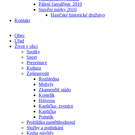
Pálení čarodějnic 2010
Stavění májky 2010
Hasičské historické družstvo
Kontakt
Obec
Úřad
Život v obci
Spolky
Sport
Prezentace
Kultura
Zajímavosti
Rozhledna
Mohyly
Zkamenělé stádo
Kostelík
Hájovna
Kaplička- zvonice
Kaplička
Pomník
Prohlídka pamětihodností
Služby a podnikání
Kniha návštěv