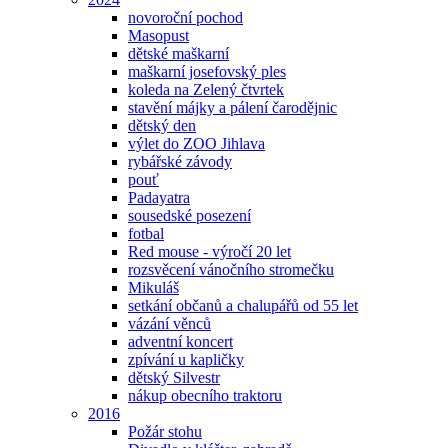
novoroční pochod
Masopust
dětské maškarní
maškarní josefovský ples
koleda na Zelený čtvrtek
stavění májky a pálení čarodějnic
dětský den
výlet do ZOO Jihlava
rybářské závody
pouť
Padayatra
sousedské posezení
fotbal
Red mouse - výročí 20 let
rozsvěcení vánočního stromečku
Mikuláš
setkání občanů a chalupářů od 55 let
vázání věnců
adventní koncert
zpívání u kapličky
dětský Silvestr
nákup obecního traktoru
2016
Požár stohu