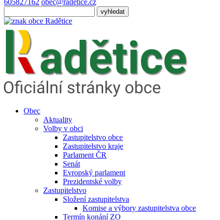
605827162
obec@radetice.cz
Obec
Aktuality
Volby v obci
Zastupitelstvo obce
Zastupitelstvo kraje
Parlament ČR
Senát
Evropský parlament
Prezidentské volby
Zastupitelstvo
Složení zastupitelstva
Komise a výbory zastupitelstva obce
Termín konání ZO