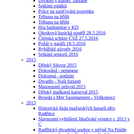
Divadlo v klášter. zahradě
Setkání rodáků
Práce na zasíťování pozemku
Tribuna na hřišti
Tribuna na hřišti
Hra badminton v KD
Okrsková hasická soutěž 28.5.2016
Členská schůze ČSŽ 27.5.2016
Požár v garáži 18.5.2016
Rybářské závody 2016
Setkání seniorů 2016
2015
Dětský Silvesr 2015
Dokoulná - petangue
Dokopná - podzim
Divadlo - Naši furianti
Masopustní průvod 2015
Dětský maškarní karneval 2015
Beseda s Mgr Sassmannem - Velikonoce
2013
Historická jízda maďarských husarů přes
Radětice
Slavnostní vyhlášení Jihočeské vesnice r. 2013 v
C
Radětický divadelní soubor v mlýně Na Prádle