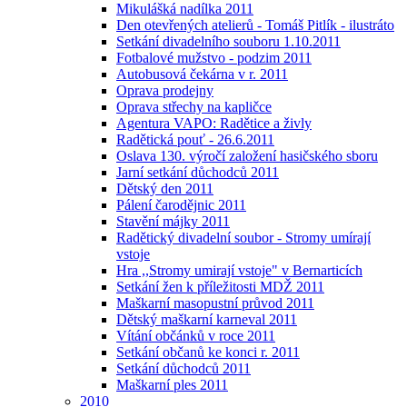
Mikulášká nadílka 2011
Den otevřených atelierů - Tomáš Pitlík - ilustráto
Setkání divadelního souboru 1.10.2011
Fotbalové mužstvo - podzim 2011
Autobusová čekárna v r. 2011
Oprava prodejny
Oprava střechy na kapličce
Agentura VAPO: Radětice a živly
Radětická pouť - 26.6.2011
Oslava 130. výročí založení hasičského sboru
Jarní setkání důchodců 2011
Dětský den 2011
Pálení čarodějnic 2011
Stavění májky 2011
Radětický divadelní soubor - Stromy umírají
vstoje
Hra ,,Stromy umirají vstoje" v Bernarticích
Setkání žen k příležitosti MDŽ 2011
Maškarní masopustní průvod 2011
Dětský maškarní karneval 2011
Vítání občánků v roce 2011
Setkání občanů ke konci r. 2011
Setkání důchodců 2011
Maškarní ples 2011
2010