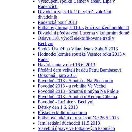
Vystoupení spolku Úsměf v areálu Lípa v
Raděticích
Divadelní zájezd k 110. výročí založení
divadelníh
Radětická pouť 2013
Fotbalový turnaj k 110. výročí založení oddílu TJ
Divadelní představení Lucerna v kulturním domě
Oslava 110. výročí elektrifikované tratě v
Bechyni
Spolek Úsměf na Vítání léta v Záhoří 2013
Hodnotící komise soutěže Vesnice roku 2013 v
Radět
Havárie auta v obci 16.6. 2013
Předání daru veliteli hasičů Petru Bambasovi
Dokopná - jaro 2013
Povodně 2013 - Smutná - Na Plechamru
Povodně 2013 - u rybníka Ve Vechci
Povodně 2013 - Smutná u mlýna Na Prádle
Povodně 2013 - Smutná u Kempu Cihelna
Povodně - Lužnice v Bechyni
Dětský den 1.6. 2013
Přístavba kulturního domu
Fotbalové utkání okresní soutěže 26.5.2013
Jarní setkání důchodců 11.5.2013
Stavební úpravy ve fotbalových kabinách