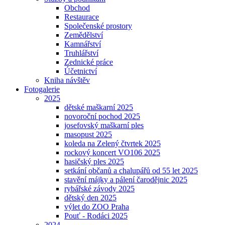
Obchod
Restaurace
Společenské prostory
Zemědělství
Kamnářství
Truhlářství
Zednické práce
Účetnictví
Kniha návštěv
Fotogalerie
2025
dětské maškarní 2025
novoroční pochod 2025
josefovský maškarní ples
masopust 2025
koleda na Zelený čtvrtek 2025
rockový koncert VO106 2025
hasičský ples 2025
setkání občanů a chalupářů od 55 let 2025
stavění májky a pálení čarodějnic 2025
rybářské závody 2025
dětský den 2025
výlet do ZOO Praha
Pouť - Rodáci 2025
2024