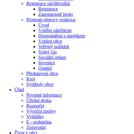
Registrace návštěvníků
Registrace
Zapomenuté heslo
Program obnovy venkova
Úvod
Vnitřní záležitosti
Hospodaření s majetkem
Vzhled obce
Veřejný pořádek
Volný čas
Sociální oblast
Investice
Ostatní
Představení obce
Kroj
Symboly obce
Úřad
Povinné informace
Úřední deska
Rozpočet
Výroční zprávy
Vyhlášky
E - podatelna
Zpravodaj
Život v obci