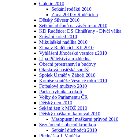
Galerie 2010
Setkání rodáků 2010
Zima 2010 v Raděticích
Dětský Silvestr 2010
Setkání občanů na závěr roku 2010
KD Radětice: DS Chrášťany - Dívčí válka
Zpívání koled 2010
Mikulášská nadílka 2010
Zima v Raděticích XII.2010
Vyhlášení Jihočeské vesnice r.2010
Lípa Přátelství a rozhledna
Obecní prostranství a budovy
Okrsková hasičská soutěž
Spolek Úsměf v Záhoří 2010
Komise soutěže Vesnice roku 2010
Fotbalové mužstvo 2010
Park u rybníka a okolí
Volby do Parlamentu ČR
Dětský den 2010
Sekání žen k MDŽ 2010
Dětský maškarní karneval 2010
Masopustní maškarní průvod 2010
Seznámení s obecní kronikou
Setkání důchodců 2010
Přednáška J. Vaníčka