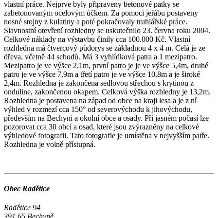
vlastní práce. Nejprve byly připraveny betonové patky se
zabetonovaným ocelovým účkem. Za pomoci jeřábu postaveny
nosné stojny z kulatiny a poté pokračovaly truhlářské práce.
Slavnostní otevření rozhledny se uskutečnilo 23. června roku 2004.
Celkové náklady na výstavbu činily cca 100.000 Kč. Vlastní
rozhledna má čtvercový půdorys se základnou 4 x 4 m. Celá je ze
dřeva, včetně 44 schodů. Má 3 vyhlídková patra a 1 mezipatro.
Mezipatro je ve výšce 2,1m, první patro je je ve výšce 5,4m, druhé
patro je ve výšce 7,9m a třetí patro je ve výšce 10,8m a je široké
2,4m. Rozhledna je zakončena sedlovou střechou s krytinou z
onduline, zakončenou okapem. Celková výška rozhledny je 13,2m.
Rozhledna je postavena na západ od obce na kraji lesa a je z ní
výhled v rozmezí cca 150° od severovýchodu k jihovýchodu,
především na Bechyni a okolní obce a osady. Při jasném počasí lze
pozorovat cca 30 obcí a osad, které jsou zvýrazněny na celkové
výhledové fotografii. Tato fotografie je umístěna v nejvyšším patře.
Rozhledna je volně přístupná.
Obec Radětice
Radětice 94
391 65 Bechyně