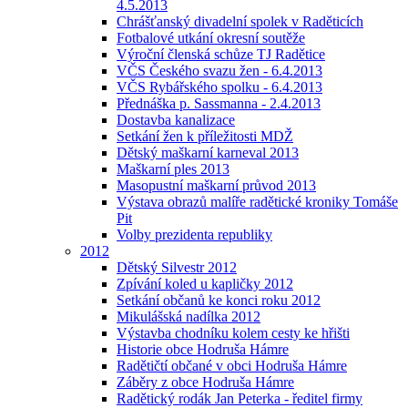
4.5.2013
Chrášťanský divadelní spolek v Raděticích
Fotbalové utkání okresní soutěže
Výroční členská schůze TJ Radětice
VČS Českého svazu žen - 6.4.2013
VČS Rybářského spolku - 6.4.2013
Přednáška p. Sassmanna - 2.4.2013
Dostavba kanalizace
Setkání žen k příležitosti MDŽ
Dětský maškarní karneval 2013
Maškarní ples 2013
Masopustní maškarní průvod 2013
Výstava obrazů malíře radětické kroniky Tomáše
Pit
Volby prezidenta republiky
2012
Dětský Silvestr 2012
Zpívání koled u kapličky 2012
Setkání občanů ke konci roku 2012
Mikulášská nadílka 2012
Výstavba chodníku kolem cesty ke hřišti
Historie obce Hodruša Hámre
Radětičtí občané v obci Hodruša Hámre
Záběry z obce Hodruša Hámre
Radětický rodák Jan Peterka - ředitel firmy