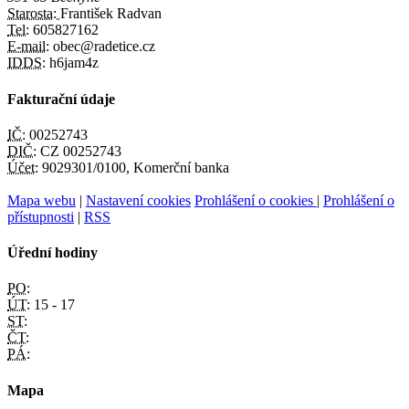
Starosta:
František Radvan
Tel:
605827162
E-mail:
obec@radetice.cz
IDDS:
h6jam4z
Fakturační údaje
IČ:
00252743
DIČ:
CZ 00252743
Účet:
9029301/0100, Komerční banka
Mapa webu
|
Nastavení cookies
Prohlášení o cookies
|
Prohlášení o
přístupnosti
|
RSS
Úřední hodiny
PO:
ÚT:
15 - 17
ST:
ČT:
PÁ:
Mapa