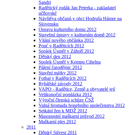
Sandri
Radětický rodák Jan Peterka - zakladatel
učňovské
Návštěva občanů v obci Hodruša Hámre na
Slovensku
Oprava kulturního domu 2012
Stavební úpravy v kulturním domě 2012
Vítání nového občánka 2012
Pouť v Raděticích 2012
Spolek Úsměf v Záhoří 2012
Dětský den 2012
Spolek Úsměf v Kempu Cihelna
Pálení čarodějnic 2012
Stavění májky 2012
Fotbal v Raděticích 2012
Rybářské závody 2012
VAPO - Radětice, Země a obyvatelé její
Velikonoční pomlázka 2012
Výroční členská schůze ČSŽ
Valná hromada honebního společenstva 2012
Setkání žen k MDŽ 2012
Masopustní maškarní průvod 2012
Maškarní ples 2012
2011
Dětský Silvesr 2011