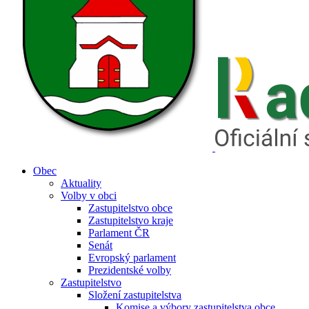
Obec
Aktuality
Volby v obci
Zastupitelstvo obce
Zastupitelstvo kraje
Parlament ČR
Senát
Evropský parlament
Prezidentské volby
Zastupitelstvo
Složení zastupitelstva
Komise a výbory zastupitelstva obce