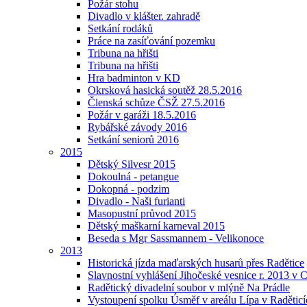
Požár stohu
Divadlo v klášter. zahradě
Setkání rodáků
Práce na zasíťování pozemku
Tribuna na hřišti
Tribuna na hřišti
Hra badminton v KD
Okrsková hasická soutěž 28.5.2016
Členská schůze ČSŽ 27.5.2016
Požár v garáži 18.5.2016
Rybářské závody 2016
Setkání seniorů 2016
2015
Dětský Silvesr 2015
Dokoulná - petangue
Dokopná - podzim
Divadlo - Naši furianti
Masopustní průvod 2015
Dětský maškarní karneval 2015
Beseda s Mgr Sassmannem - Velikonoce
2013
Historická jízda maďarských husarů přes Radětice
Slavnostní vyhlášení Jihočeské vesnice r. 2013 v 
Radětický divadelní soubor v mlýně Na Prádle
Vystoupení spolku Úsměf v areálu Lípa v Raděticí