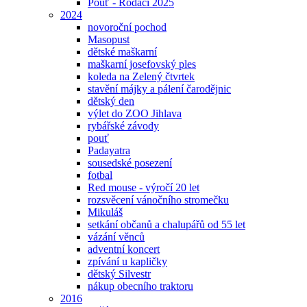
Pouť - Rodáci 2025
2024
novoroční pochod
Masopust
dětské maškarní
maškarní josefovský ples
koleda na Zelený čtvrtek
stavění májky a pálení čarodějnic
dětský den
výlet do ZOO Jihlava
rybářské závody
pouť
Padayatra
sousedské posezení
fotbal
Red mouse - výročí 20 let
rozsvěcení vánočního stromečku
Mikuláš
setkání občanů a chalupářů od 55 let
vázání věnců
adventní koncert
zpívání u kapličky
dětský Silvestr
nákup obecního traktoru
2016