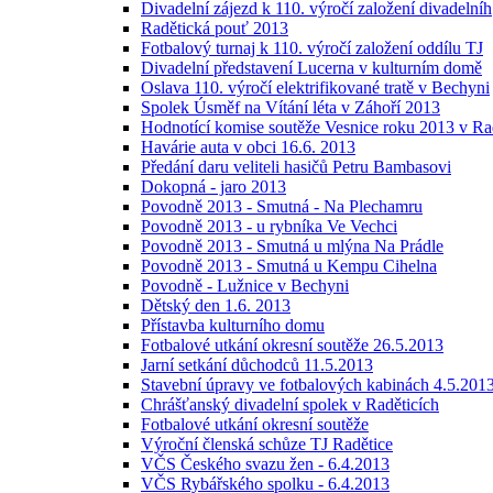
Divadelní zájezd k 110. výročí založení divadelníh
Radětická pouť 2013
Fotbalový turnaj k 110. výročí založení oddílu TJ
Divadelní představení Lucerna v kulturním domě
Oslava 110. výročí elektrifikované tratě v Bechyni
Spolek Úsměf na Vítání léta v Záhoří 2013
Hodnotící komise soutěže Vesnice roku 2013 v Ra
Havárie auta v obci 16.6. 2013
Předání daru veliteli hasičů Petru Bambasovi
Dokopná - jaro 2013
Povodně 2013 - Smutná - Na Plechamru
Povodně 2013 - u rybníka Ve Vechci
Povodně 2013 - Smutná u mlýna Na Prádle
Povodně 2013 - Smutná u Kempu Cihelna
Povodně - Lužnice v Bechyni
Dětský den 1.6. 2013
Přístavba kulturního domu
Fotbalové utkání okresní soutěže 26.5.2013
Jarní setkání důchodců 11.5.2013
Stavební úpravy ve fotbalových kabinách 4.5.201
Chrášťanský divadelní spolek v Raděticích
Fotbalové utkání okresní soutěže
Výroční členská schůze TJ Radětice
VČS Českého svazu žen - 6.4.2013
VČS Rybářského spolku - 6.4.2013