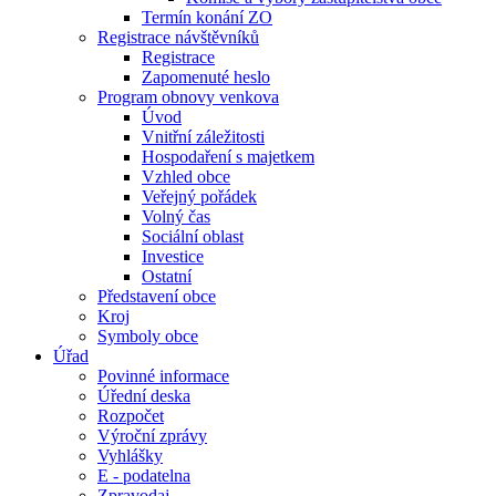
Termín konání ZO
Registrace návštěvníků
Registrace
Zapomenuté heslo
Program obnovy venkova
Úvod
Vnitřní záležitosti
Hospodaření s majetkem
Vzhled obce
Veřejný pořádek
Volný čas
Sociální oblast
Investice
Ostatní
Představení obce
Kroj
Symboly obce
Úřad
Povinné informace
Úřední deska
Rozpočet
Výroční zprávy
Vyhlášky
E - podatelna
Zpravodaj