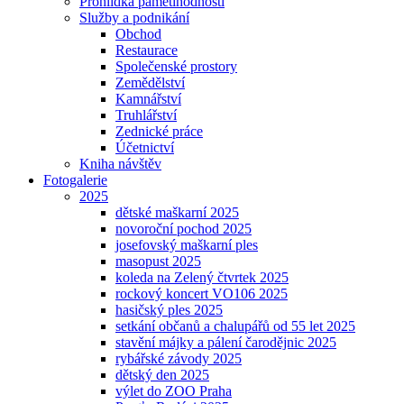
Prohlídka pamětihodností
Služby a podnikání
Obchod
Restaurace
Společenské prostory
Zemědělství
Kamnářství
Truhlářství
Zednické práce
Účetnictví
Kniha návštěv
Fotogalerie
2025
dětské maškarní 2025
novoroční pochod 2025
josefovský maškarní ples
masopust 2025
koleda na Zelený čtvrtek 2025
rockový koncert VO106 2025
hasičský ples 2025
setkání občanů a chalupářů od 55 let 2025
stavění májky a pálení čarodějnic 2025
rybářské závody 2025
dětský den 2025
výlet do ZOO Praha