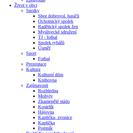
Život v obci
Spolky
Sbor dobrovol. hasičů
Ochotnický spolek
Radětický spolek žen
Myslivecké sdružení
TJ - fotbal
Spolek rybářů
Úsměf
Sport
Fotbal
Prezentace
Kultura
Kulturní dům
Knihovna
Zajímavosti
Rozhledna
Mohyly
Zkamenělé stádo
Kostelík
Hájovna
Kaplička- zvonice
Kaplička
Pomník