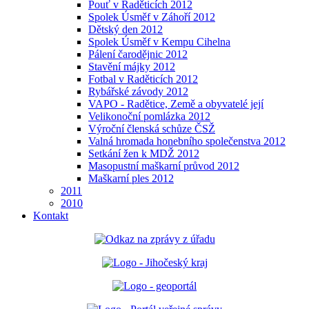
Pouť v Raděticích 2012
Spolek Úsměf v Záhoří 2012
Dětský den 2012
Spolek Úsměf v Kempu Cihelna
Pálení čarodějnic 2012
Stavění májky 2012
Fotbal v Raděticích 2012
Rybářské závody 2012
VAPO - Radětice, Země a obyvatelé její
Velikonoční pomlázka 2012
Výroční členská schůze ČSŽ
Valná hromada honebního společenstva 2012
Setkání žen k MDŽ 2012
Masopustní maškarní průvod 2012
Maškarní ples 2012
2011
2010
Kontakt