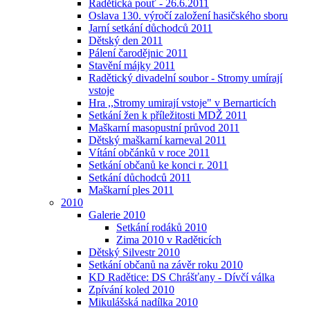
Radětická pouť - 26.6.2011
Oslava 130. výročí založení hasičského sboru
Jarní setkání důchodců 2011
Dětský den 2011
Pálení čarodějnic 2011
Stavění májky 2011
Radětický divadelní soubor - Stromy umírají
vstoje
Hra ,,Stromy umirají vstoje" v Bernarticích
Setkání žen k příležitosti MDŽ 2011
Maškarní masopustní průvod 2011
Dětský maškarní karneval 2011
Vítání občánků v roce 2011
Setkání občanů ke konci r. 2011
Setkání důchodců 2011
Maškarní ples 2011
2010
Galerie 2010
Setkání rodáků 2010
Zima 2010 v Raděticích
Dětský Silvestr 2010
Setkání občanů na závěr roku 2010
KD Radětice: DS Chrášťany - Dívčí válka
Zpívání koled 2010
Mikulášská nadílka 2010