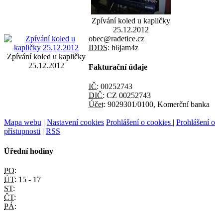
Zpívání koled u kapličky
25.12.2012
obec@radetice.cz
IDDS:
h6jam4z
Zpívání koled u kapličky
25.12.2012
Fakturační údaje
IČ:
00252743
DIČ:
CZ 00252743
Účet:
9029301/0100, Komerční banka
Mapa webu
|
Nastavení cookies
Prohlášení o cookies
|
Prohlášení o
přístupnosti
|
RSS
Úřední hodiny
PO:
ÚT:
15 - 17
ST:
ČT:
PÁ: