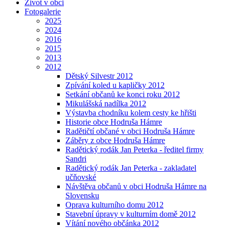
Život v obci
Fotogalerie
2025
2024
2016
2015
2013
2012
Dětský Silvestr 2012
Zpívání koled u kapličky 2012
Setkání občanů ke konci roku 2012
Mikulášská nadílka 2012
Výstavba chodníku kolem cesty ke hřišti
Historie obce Hodruša Hámre
Radětičtí občané v obci Hodruša Hámre
Záběry z obce Hodruša Hámre
Radětický rodák Jan Peterka - ředitel firmy
Sandri
Radětický rodák Jan Peterka - zakladatel
učňovské
Návštěva občanů v obci Hodruša Hámre na
Slovensku
Oprava kulturního domu 2012
Stavební úpravy v kulturním domě 2012
Vítání nového občánka 2012