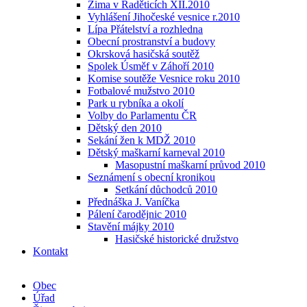
Zima v Raděticích XII.2010
Vyhlášení Jihočeské vesnice r.2010
Lípa Přátelství a rozhledna
Obecní prostranství a budovy
Okrsková hasičská soutěž
Spolek Úsměf v Záhoří 2010
Komise soutěže Vesnice roku 2010
Fotbalové mužstvo 2010
Park u rybníka a okolí
Volby do Parlamentu ČR
Dětský den 2010
Sekání žen k MDŽ 2010
Dětský maškarní karneval 2010
Masopustní maškarní průvod 2010
Seznámení s obecní kronikou
Setkání důchodců 2010
Přednáška J. Vaníčka
Pálení čarodějnic 2010
Stavění májky 2010
Hasičské historické družstvo
Kontakt
Obec
Úřad