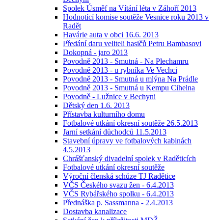
Spolek Úsměf na Vítání léta v Záhoří 2013
Hodnotící komise soutěže Vesnice roku 2013 v
Radět
Havárie auta v obci 16.6. 2013
Předání daru veliteli hasičů Petru Bambasovi
Dokopná - jaro 2013
Povodně 2013 - Smutná - Na Plechamru
Povodně 2013 - u rybníka Ve Vechci
Povodně 2013 - Smutná u mlýna Na Prádle
Povodně 2013 - Smutná u Kempu Cihelna
Povodně - Lužnice v Bechyni
Dětský den 1.6. 2013
Přístavba kulturního domu
Fotbalové utkání okresní soutěže 26.5.2013
Jarní setkání důchodců 11.5.2013
Stavební úpravy ve fotbalových kabinách
4.5.2013
Chrášťanský divadelní spolek v Raděticích
Fotbalové utkání okresní soutěže
Výroční členská schůze TJ Radětice
VČS Českého svazu žen - 6.4.2013
VČS Rybářského spolku - 6.4.2013
Přednáška p. Sassmanna - 2.4.2013
Dostavba kanalizace