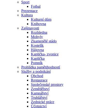
Sport
Fotbal
Prezentace
Kultura
Kulturní dům
Knihovna
Zajímavosti
Rozhledna
Mohyly
Zkamenělé stádo
Kostelík
Hájovna
Kaplička- zvonice
Kaplička
Pomník
Prohlídka pamětihodností
Služby a podnikání
Obchod
Restaurace
Společenské prostory
Zemědělství
Kamnářství
Truhlářství
Zednické práce
Účetnictví