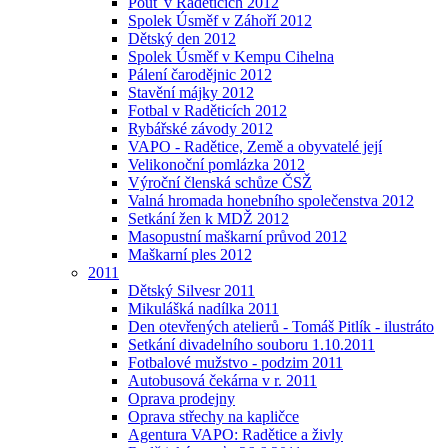
Pouť v Raděticích 2012
Spolek Úsměf v Záhoří 2012
Dětský den 2012
Spolek Úsměf v Kempu Cihelna
Pálení čarodějnic 2012
Stavění májky 2012
Fotbal v Raděticích 2012
Rybářské závody 2012
VAPO - Radětice, Země a obyvatelé její
Velikonoční pomlázka 2012
Výroční členská schůze ČSŽ
Valná hromada honebního společenstva 2012
Setkání žen k MDŽ 2012
Masopustní maškarní průvod 2012
Maškarní ples 2012
2011
Dětský Silvesr 2011
Mikulášká nadílka 2011
Den otevřených atelierů - Tomáš Pitlík - ilustráto
Setkání divadelního souboru 1.10.2011
Fotbalové mužstvo - podzim 2011
Autobusová čekárna v r. 2011
Oprava prodejny
Oprava střechy na kapličce
Agentura VAPO: Radětice a živly