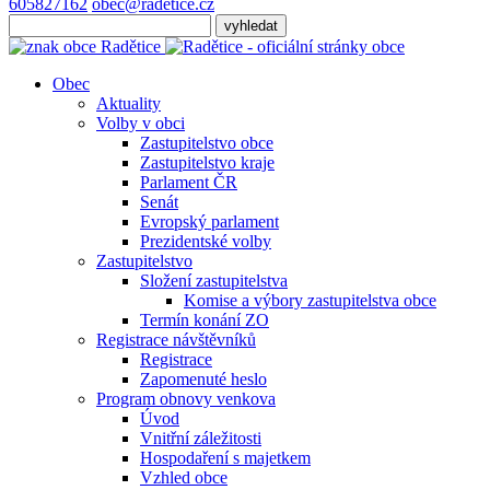
605827162
obec@radetice.cz
Obec
Aktuality
Volby v obci
Zastupitelstvo obce
Zastupitelstvo kraje
Parlament ČR
Senát
Evropský parlament
Prezidentské volby
Zastupitelstvo
Složení zastupitelstva
Komise a výbory zastupitelstva obce
Termín konání ZO
Registrace návštěvníků
Registrace
Zapomenuté heslo
Program obnovy venkova
Úvod
Vnitřní záležitosti
Hospodaření s majetkem
Vzhled obce