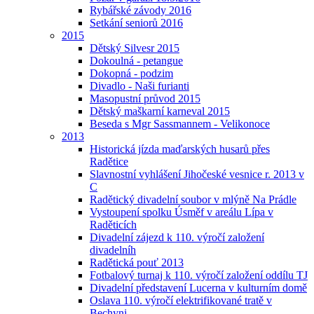
Rybářské závody 2016
Setkání seniorů 2016
2015
Dětský Silvesr 2015
Dokoulná - petangue
Dokopná - podzim
Divadlo - Naši furianti
Masopustní průvod 2015
Dětský maškarní karneval 2015
Beseda s Mgr Sassmannem - Velikonoce
2013
Historická jízda maďarských husarů přes
Radětice
Slavnostní vyhlášení Jihočeské vesnice r. 2013 v
C
Radětický divadelní soubor v mlýně Na Prádle
Vystoupení spolku Úsměf v areálu Lípa v
Raděticích
Divadelní zájezd k 110. výročí založení
divadelníh
Radětická pouť 2013
Fotbalový turnaj k 110. výročí založení oddílu TJ
Divadelní představení Lucerna v kulturním domě
Oslava 110. výročí elektrifikované tratě v
Bechyni