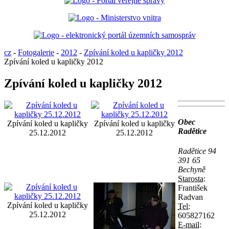
cz
-
Fotogalerie
-
2012
-
Zpívání koled u kapličky 2012
Zpívání koled u kapličky 2012
Zpívání koled u kapličky 2012
Obec
Zpívání koled u kapličky
Zpívání koled u kapličky
Radětice
25.12.2012
25.12.2012
Radětice 94
391 65
Bechyně
Starosta:
František
Radvan
Zpívání koled u kapličky
Tel:
25.12.2012
605827162
E-mail: