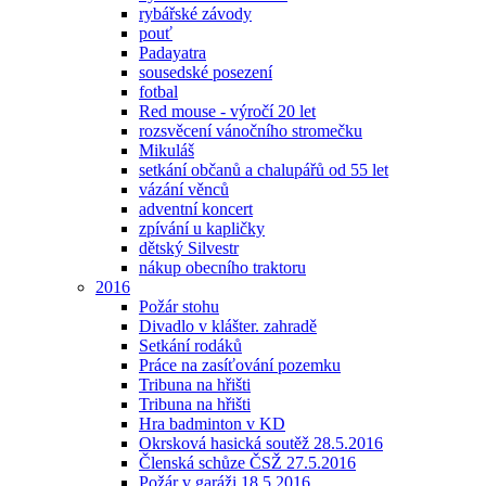
rybářské závody
pouť
Padayatra
sousedské posezení
fotbal
Red mouse - výročí 20 let
rozsvěcení vánočního stromečku
Mikuláš
setkání občanů a chalupářů od 55 let
vázání věnců
adventní koncert
zpívání u kapličky
dětský Silvestr
nákup obecního traktoru
2016
Požár stohu
Divadlo v klášter. zahradě
Setkání rodáků
Práce na zasíťování pozemku
Tribuna na hřišti
Tribuna na hřišti
Hra badminton v KD
Okrsková hasická soutěž 28.5.2016
Členská schůze ČSŽ 27.5.2016
Požár v garáži 18.5.2016