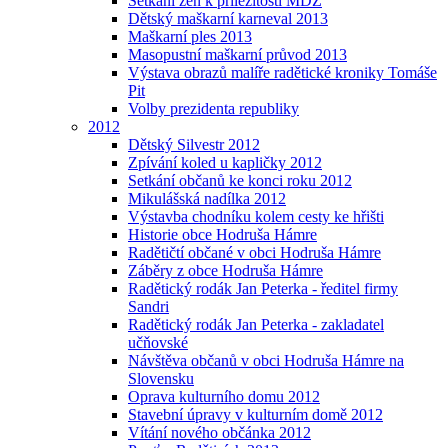
Setkání žen k příležitosti MDŽ
Dětský maškarní karneval 2013
Maškarní ples 2013
Masopustní maškarní průvod 2013
Výstava obrazů malíře radětické kroniky Tomáše
Pit
Volby prezidenta republiky
2012
Dětský Silvestr 2012
Zpívání koled u kapličky 2012
Setkání občanů ke konci roku 2012
Mikulášská nadílka 2012
Výstavba chodníku kolem cesty ke hřišti
Historie obce Hodruša Hámre
Radětičtí občané v obci Hodruša Hámre
Záběry z obce Hodruša Hámre
Radětický rodák Jan Peterka - ředitel firmy
Sandri
Radětický rodák Jan Peterka - zakladatel
učňovské
Návštěva občanů v obci Hodruša Hámre na
Slovensku
Oprava kulturního domu 2012
Stavební úpravy v kulturním domě 2012
Vítání nového občánka 2012