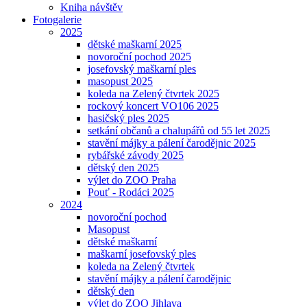
Kniha návštěv
Fotogalerie
2025
dětské maškarní 2025
novoroční pochod 2025
josefovský maškarní ples
masopust 2025
koleda na Zelený čtvrtek 2025
rockový koncert VO106 2025
hasičský ples 2025
setkání občanů a chalupářů od 55 let 2025
stavění májky a pálení čarodějnic 2025
rybářské závody 2025
dětský den 2025
výlet do ZOO Praha
Pouť - Rodáci 2025
2024
novoroční pochod
Masopust
dětské maškarní
maškarní josefovský ples
koleda na Zelený čtvrtek
stavění májky a pálení čarodějnic
dětský den
výlet do ZOO Jihlava