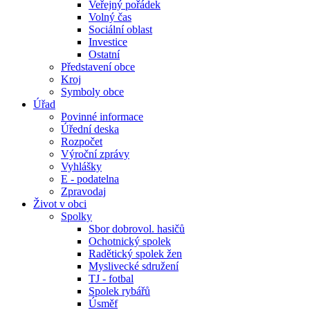
Veřejný pořádek
Volný čas
Sociální oblast
Investice
Ostatní
Představení obce
Kroj
Symboly obce
Úřad
Povinné informace
Úřední deska
Rozpočet
Výroční zprávy
Vyhlášky
E - podatelna
Zpravodaj
Život v obci
Spolky
Sbor dobrovol. hasičů
Ochotnický spolek
Radětický spolek žen
Myslivecké sdružení
TJ - fotbal
Spolek rybářů
Úsměf