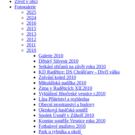
Život v obci
Fotogalerie
2025
2024
2016
2015
2013
2012
2011
2010
Galerie 2010
Dětský Silvestr 2010
Setkání občanů na závěr roku 2010
KD Radětice: DS Chrášťany - Dívčí válka
Zpívání koled 2010
Mikulášská nadílka 2010
Zima v Raděticích XII.2010
Vyhlášení Jihočeské vesnice r.2010
Lípa Přátelství a rozhledna
Obecní prostranství a budovy
Okrsková hasičská soutěž
Spolek Úsměf v Záhoří 2010
Komise soutěže Vesnice roku 2010
Fotbalové mužstvo 2010
Park u rybníka a okolí