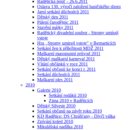
Radětická pouť - 26.6.2011
Oslava 130. výročí založení hasičského sboru
Jarní setkání důchodců 2011
Dětský den 2011
Pálení čarodějnic 2011
Stavění májky 2011
Radětický divadelní soubor - Stromy umírají
vstoje
Hra ,,Stromy umirají vstoje" v Bernarticích
Setkání žen k příležitosti MDŽ 2011
Maškarní masopustní průvod 2011
Dětský maškarní karneval 2011
Vítání občánků v roce 2011
Setkání občanů ke konci r. 2011
Setkání důchodců 2011
Maškarní ples 2011
2010
Galerie 2010
Setkání rodáků 2010
Zima 2010 v Raděticích
Dětský Silvestr 2010
Setkání občanů na závěr roku 2010
KD Radětice: DS Chrášťany - Dívčí válka
Zpívání koled 2010
Mikulášská nadílka 2010