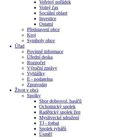
Veřejný pořádek
Volný čas
Sociální oblast
Investice
Ostatní
Představení obce
Kroj
Symboly obce
Úřad
Povinné informace
Úřední deska
Rozpočet
Výroční zprávy
Vyhlášky
E - podatelna
Zpravodaj
Život v obci
Spolky
Sbor dobrovol. hasičů
Ochotnický spolek
Radětický spolek žen
Myslivecké sdružení
TJ - fotbal
Spolek rybářů
Úsměf