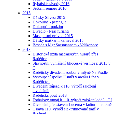
Rybářské závody 2016
Setkání seniorů 2016
2015
Dětský Silvesr 2015
Dokoulná - petangue
Dokopná - podzim
Divadlo - Naši furianti
Masopustní průvod 2015
Dětský maškarní karneval 2015
Beseda s Mgr Sassmannem - Velikonoce
2013
Historická jízda maďarských husarů přes
Radětice
Slavnostní vyhlášení Jihočeské vesnice r. 2013 v
C
Radětický divadelní soubor v mlýně Na Prádle
Vystoupení spolku Úsměf v areálu Lípa v
Raděticích
Divadelní zájezd k 110. výročí založení
divadelníh
Radětická pouť 2013
Fotbalový turnaj k 110. výročí založení oddílu TJ
Divadelní představení Lucerna v kulturním domě
Oslava 110. výročí elektrifikované tratě v
Bechyni