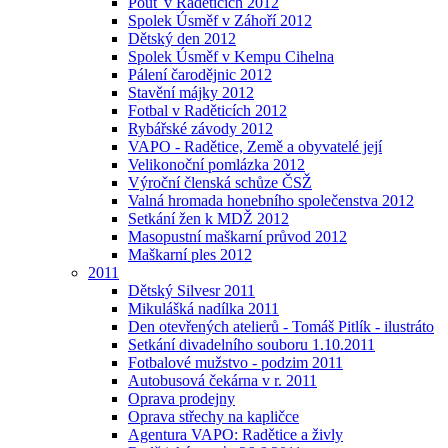
Pouť v Raděticích 2012
Spolek Úsměf v Záhoří 2012
Dětský den 2012
Spolek Úsměf v Kempu Cihelna
Pálení čarodějnic 2012
Stavění májky 2012
Fotbal v Raděticích 2012
Rybářské závody 2012
VAPO - Radětice, Země a obyvatelé její
Velikonoční pomlázka 2012
Výroční členská schůze ČSŽ
Valná hromada honebního společenstva 2012
Setkání žen k MDŽ 2012
Masopustní maškarní průvod 2012
Maškarní ples 2012
2011
Dětský Silvesr 2011
Mikulášká nadílka 2011
Den otevřených atelierů - Tomáš Pitlík - ilustráto
Setkání divadelního souboru 1.10.2011
Fotbalové mužstvo - podzim 2011
Autobusová čekárna v r. 2011
Oprava prodejny
Oprava střechy na kapličce
Agentura VAPO: Radětice a živly