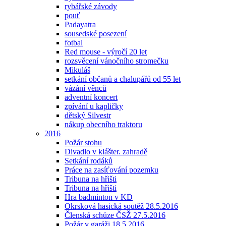
rybářské závody
pouť
Padayatra
sousedské posezení
fotbal
Red mouse - výročí 20 let
rozsvěcení vánočního stromečku
Mikuláš
setkání občanů a chalupářů od 55 let
vázání věnců
adventní koncert
zpívání u kapličky
dětský Silvestr
nákup obecního traktoru
2016
Požár stohu
Divadlo v klášter. zahradě
Setkání rodáků
Práce na zasíťování pozemku
Tribuna na hřišti
Tribuna na hřišti
Hra badminton v KD
Okrsková hasická soutěž 28.5.2016
Členská schůze ČSŽ 27.5.2016
Požár v garáži 18.5.2016