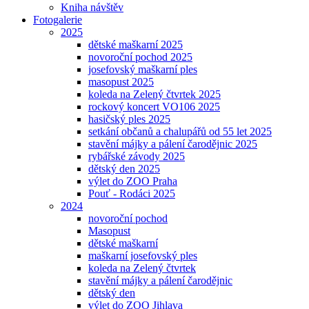
Kniha návštěv
Fotogalerie
2025
dětské maškarní 2025
novoroční pochod 2025
josefovský maškarní ples
masopust 2025
koleda na Zelený čtvrtek 2025
rockový koncert VO106 2025
hasičský ples 2025
setkání občanů a chalupářů od 55 let 2025
stavění májky a pálení čarodějnic 2025
rybářské závody 2025
dětský den 2025
výlet do ZOO Praha
Pouť - Rodáci 2025
2024
novoroční pochod
Masopust
dětské maškarní
maškarní josefovský ples
koleda na Zelený čtvrtek
stavění májky a pálení čarodějnic
dětský den
výlet do ZOO Jihlava