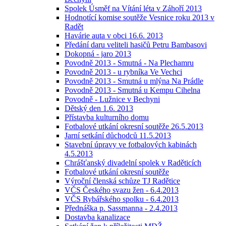
Spolek Úsměf na Vítání léta v Záhoří 2013
Hodnotící komise soutěže Vesnice roku 2013 v
Radět
Havárie auta v obci 16.6. 2013
Předání daru veliteli hasičů Petru Bambasovi
Dokopná - jaro 2013
Povodně 2013 - Smutná - Na Plechamru
Povodně 2013 - u rybníka Ve Vechci
Povodně 2013 - Smutná u mlýna Na Prádle
Povodně 2013 - Smutná u Kempu Cihelna
Povodně - Lužnice v Bechyni
Dětský den 1.6. 2013
Přístavba kulturního domu
Fotbalové utkání okresní soutěže 26.5.2013
Jarní setkání důchodců 11.5.2013
Stavební úpravy ve fotbalových kabinách
4.5.2013
Chrášťanský divadelní spolek v Raděticích
Fotbalové utkání okresní soutěže
Výroční členská schůze TJ Radětice
VČS Českého svazu žen - 6.4.2013
VČS Rybářského spolku - 6.4.2013
Přednáška p. Sassmanna - 2.4.2013
Dostavba kanalizace