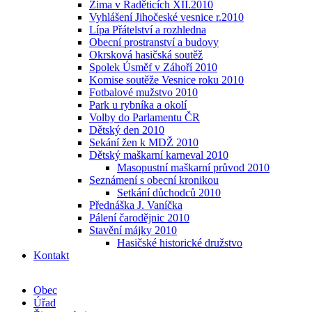
Zima v Raděticích XII.2010
Vyhlášení Jihočeské vesnice r.2010
Lípa Přátelství a rozhledna
Obecní prostranství a budovy
Okrsková hasičská soutěž
Spolek Úsměf v Záhoří 2010
Komise soutěže Vesnice roku 2010
Fotbalové mužstvo 2010
Park u rybníka a okolí
Volby do Parlamentu ČR
Dětský den 2010
Sekání žen k MDŽ 2010
Dětský maškarní karneval 2010
Masopustní maškarní průvod 2010
Seznámení s obecní kronikou
Setkání důchodců 2010
Přednáška J. Vaníčka
Pálení čarodějnic 2010
Stavění májky 2010
Hasičské historické družstvo
Kontakt
Obec
Úřad