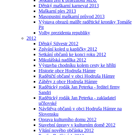
Setkání žen k příležitosti MDŽ
Dětský maškarní karneval 2013
Maškarní ples 2013
Masopustní maškarní průvod 2013
Výstava obrazů malíře radětické kroniky Tomáše
Pit
Volby prezidenta republiky
2012
Dětský Silvestr 2012
Zpívání koled u kapličky 2012
Setkání občanů ke konci roku 2012
Mikulášská nadílka 2012
Výstavba chodníku kolem cesty ke hřišti
Historie obce Hodruša Hámre
Radětičtí občané v obci Hodruša Hámre
Záběry z obce Hodruša Hámre
Radětický rodák Jan Peterka - ředitel firmy
Sandri
Radětický rodák Jan Peterka - zakladatel
učňovské
Návštěva občanů v obci Hodruša Hámre na
Slovensku
Oprava kulturního domu 2012
Stavební úpravy v kulturním domě 2012
Vítání nového občánka 2012