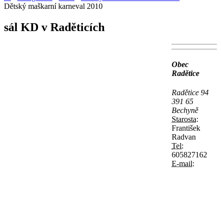
Dětský maškarní karneval 2010
sál KD v Raděticích
Obec
Radětice
Radětice 94
391 65
Bechyně
Starosta:
František
Radvan
Tel:
605827162
E-mail: