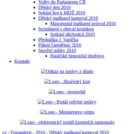
Volby do Parlamentu ČR
Dětský den 2010
Sekání žen k MDŽ 2010
Dětský maškarní karneval 2010
Masopustní maškarní průvod 2010
Seznámení s obecní kronikou
Setkání důchodců 2010
Přednáška J. Vaníčka
Pálení čarodějnic 2010
Stavění májky 2010
Hasičské historické družstvo
Kontakt
cz
-
Fotogalerie
-
2010
-
Dětský maškarní karneval 2010