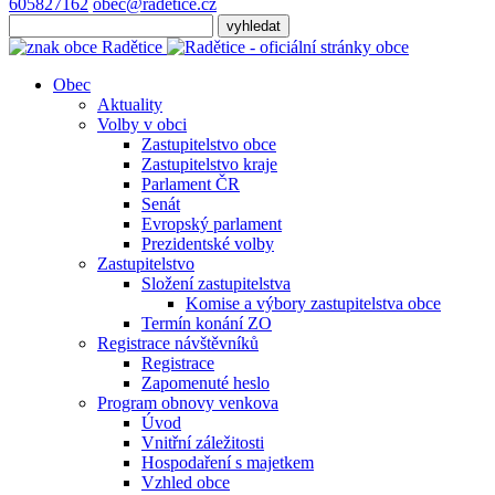
605827162
obec@radetice.cz
Obec
Aktuality
Volby v obci
Zastupitelstvo obce
Zastupitelstvo kraje
Parlament ČR
Senát
Evropský parlament
Prezidentské volby
Zastupitelstvo
Složení zastupitelstva
Komise a výbory zastupitelstva obce
Termín konání ZO
Registrace návštěvníků
Registrace
Zapomenuté heslo
Program obnovy venkova
Úvod
Vnitřní záležitosti
Hospodaření s majetkem
Vzhled obce