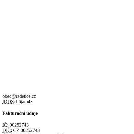
obec@radetice.cz
IDDS:
h6jam4z
Fakturační údaje
IČ:
00252743
DIČ:
CZ 00252743