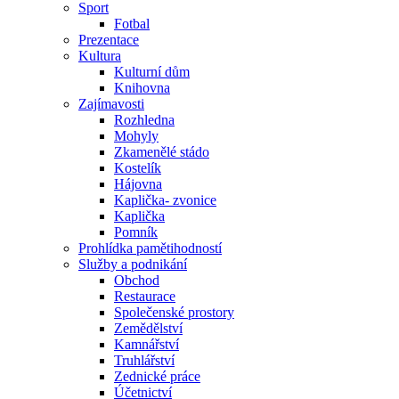
Sport
Fotbal
Prezentace
Kultura
Kulturní dům
Knihovna
Zajímavosti
Rozhledna
Mohyly
Zkamenělé stádo
Kostelík
Hájovna
Kaplička- zvonice
Kaplička
Pomník
Prohlídka pamětihodností
Služby a podnikání
Obchod
Restaurace
Společenské prostory
Zemědělství
Kamnářství
Truhlářství
Zednické práce
Účetnictví