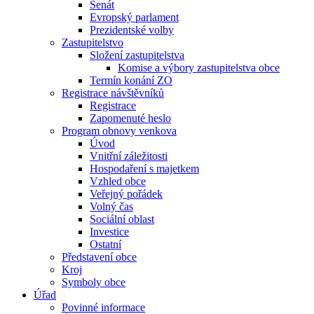
Senát
Evropský parlament
Prezidentské volby
Zastupitelstvo
Složení zastupitelstva
Komise a výbory zastupitelstva obce
Termín konání ZO
Registrace návštěvníků
Registrace
Zapomenuté heslo
Program obnovy venkova
Úvod
Vnitřní záležitosti
Hospodaření s majetkem
Vzhled obce
Veřejný pořádek
Volný čas
Sociální oblast
Investice
Ostatní
Představení obce
Kroj
Symboly obce
Úřad
Povinné informace