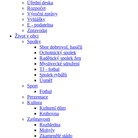
Úřední deska
Rozpočet
Výroční zprávy
Vyhlášky
E - podatelna
Zpravodaj
Život v obci
Spolky
Sbor dobrovol. hasičů
Ochotnický spolek
Radětický spolek žen
Myslivecké sdružení
TJ - fotbal
Spolek rybářů
Úsměf
Sport
Fotbal
Prezentace
Kultura
Kulturní dům
Knihovna
Zajímavosti
Rozhledna
Mohyly
Zkamenělé stádo