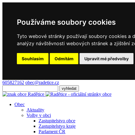
Používáme soubory cookies
Tyto webové stránky používají soubory cookies a da
analýzy návštěvnosti webových stránek a zjištění z
Souhlasím
Odmítám
Upravit mé předvolby
605827162
obec@radetice.cz
Obec
Aktuality
Volby v obci
Zastupitelstvo obce
Zastupitelstvo kraje
Parlament ČR