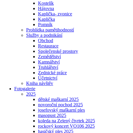
Kostelík
Hájovna
Kaplička- zvonice
Kaplička
Pomník
Prohlídka pamětihodností
Služby a podnikání
Obchod
Restaurace
Společenské prostory
Zemědělství
Kamnářství
Truhlářství
Zednické práce
Účetnictví
Kniha návštěv
Fotogalerie
2025
dětské maškarní 2025
novoroční pochod 2025
josefovský maškarní ples
masopust 2025
koleda na Zelený čtvrtek 2025
rockový koncert VO106 2025
hasičský ples 2025