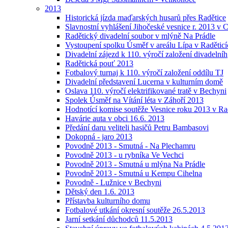
2013
Historická jízda maďarských husarů přes Radětice
Slavnostní vyhlášení Jihočeské vesnice r. 2013 v 
Radětický divadelní soubor v mlýně Na Prádle
Vystoupení spolku Úsměf v areálu Lípa v Raděticí
Divadelní zájezd k 110. výročí založení divadelníh
Radětická pouť 2013
Fotbalový turnaj k 110. výročí založení oddílu TJ
Divadelní představení Lucerna v kulturním domě
Oslava 110. výročí elektrifikované tratě v Bechyni
Spolek Úsměf na Vítání léta v Záhoří 2013
Hodnotící komise soutěže Vesnice roku 2013 v Ra
Havárie auta v obci 16.6. 2013
Předání daru veliteli hasičů Petru Bambasovi
Dokopná - jaro 2013
Povodně 2013 - Smutná - Na Plechamru
Povodně 2013 - u rybníka Ve Vechci
Povodně 2013 - Smutná u mlýna Na Prádle
Povodně 2013 - Smutná u Kempu Cihelna
Povodně - Lužnice v Bechyni
Dětský den 1.6. 2013
Přístavba kulturního domu
Fotbalové utkání okresní soutěže 26.5.2013
Jarní setkání důchodců 11.5.2013