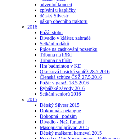
adventní koncert
zpívání u kapličky
dětský Silvestr
nákup obecního traktoru
2016
Požár stohu
Divadlo v klášter. zahradě
Setkání rodáků
Práce na zasíťování pozemku
Tribuna na hřišti
Tribuna na hřišti
Hra badminton v KD
Okrsková hasická soutěž 28.5.2016
Členská schůze ČSŽ 27.5.2016
Požár v garáži 18.5.2016
Rybářské závody 2016
Setkání seniorů 2016
2015
Dětský Silvesr 2015
Dokoulná - petangue
Dokopná - podzim
Divadlo - Naši furianti
Masopustní průvod 2015
Dětský maškarní karneval 2015
Beseda s Mgr Sassmannem - Velikonoce