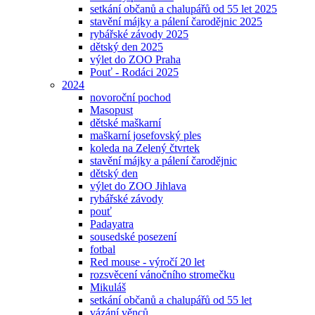
setkání občanů a chalupářů od 55 let 2025
stavění májky a pálení čarodějnic 2025
rybářské závody 2025
dětský den 2025
výlet do ZOO Praha
Pouť - Rodáci 2025
2024
novoroční pochod
Masopust
dětské maškarní
maškarní josefovský ples
koleda na Zelený čtvrtek
stavění májky a pálení čarodějnic
dětský den
výlet do ZOO Jihlava
rybářské závody
pouť
Padayatra
sousedské posezení
fotbal
Red mouse - výročí 20 let
rozsvěcení vánočního stromečku
Mikuláš
setkání občanů a chalupářů od 55 let
vázání věnců