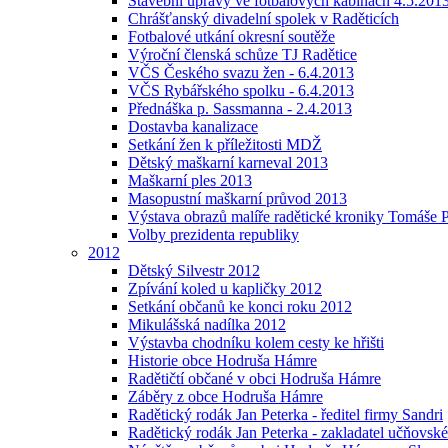
Stavební úpravy ve fotbalových kabinách 4.5.201
Chrášťanský divadelní spolek v Raděticích
Fotbalové utkání okresní soutěže
Výroční členská schůze TJ Radětice
VČS Českého svazu žen - 6.4.2013
VČS Rybářského spolku - 6.4.2013
Přednáška p. Sassmanna - 2.4.2013
Dostavba kanalizace
Setkání žen k příležitosti MDŽ
Dětský maškarní karneval 2013
Maškarní ples 2013
Masopustní maškarní průvod 2013
Výstava obrazů malíře radětické kroniky Tomáše P
Volby prezidenta republiky
2012
Dětský Silvestr 2012
Zpívání koled u kapličky 2012
Setkání občanů ke konci roku 2012
Mikulášská nadílka 2012
Výstavba chodníku kolem cesty ke hřišti
Historie obce Hodruša Hámre
Radětičtí občané v obci Hodruša Hámre
Záběry z obce Hodruša Hámre
Radětický rodák Jan Peterka - ředitel firmy Sandri
Radětický rodák Jan Peterka - zakladatel učňovské