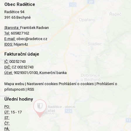
Obec Radětice
Radětice 94
391 65 Bechyně
Starosta:
František Radvan
Tel:
605827162
E-mail:
obec@radetice.cz
IDDS:
h6jam4z
Fakturační údaje
IČ:
00252743
DIČ:
CZ 00252743
Účet:
9029301/0100, Komerční banka
Mapa webu
|
Nastavení cookies
Prohlášení o cookies
|
Prohlášení o
přístupnosti
|
RSS
Úřední hodiny
PO:
ÚT:
15 - 17
ST:
ČT:
PÁ: