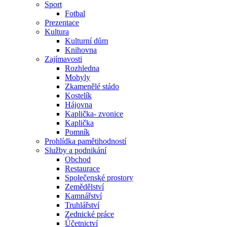
Sport
Fotbal
Prezentace
Kultura
Kulturní dům
Knihovna
Zajímavosti
Rozhledna
Mohyly
Zkamenělé stádo
Kostelík
Hájovna
Kaplička- zvonice
Kaplička
Pomník
Prohlídka pamětihodností
Služby a podnikání
Obchod
Restaurace
Společenské prostory
Zemědělství
Kamnářství
Truhlářství
Zednické práce
Účetnictví