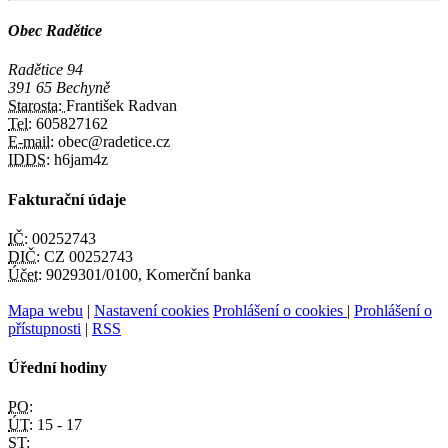
Obec Radětice
Radětice 94
391 65 Bechyně
Starosta:
František Radvan
Tel:
605827162
E-mail:
obec@radetice.cz
IDDS:
h6jam4z
Fakturační údaje
IČ:
00252743
DIČ:
CZ 00252743
Účet:
9029301/0100, Komerční banka
Mapa webu
|
Nastavení cookies
Prohlášení o cookies
|
Prohlášení o
přístupnosti
|
RSS
Úřední hodiny
PO:
ÚT:
15 - 17
ST: