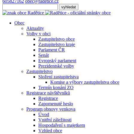
605827162
obec@radetice.cz
Obec
Aktuality
Volby v obci
Zastupitelstvo obce
Zastupitelstvo kraje
Parlament ČR
Senát
Evropský parlament
Prezidentské volby
Zastupitelstvo
Složení zastupitelstva
Komise a výbory zastupitelstva obce
Termín konání ZO
Registrace návštěvníků
Registrace
Zapomenuté heslo
Program obnovy venkova
Úvod
Vnitřní záležitosti
Hospodaření s majetkem
Vzhled obce