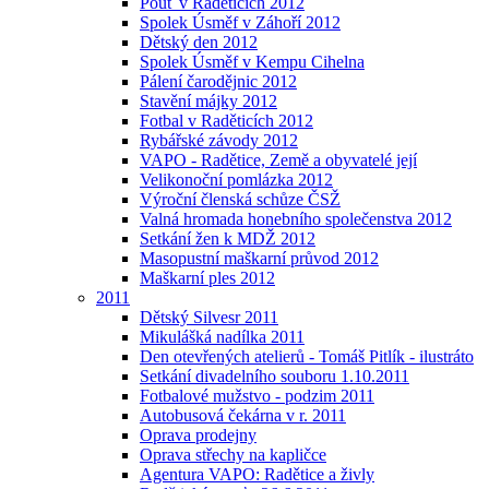
Pouť v Raděticích 2012
Spolek Úsměf v Záhoří 2012
Dětský den 2012
Spolek Úsměf v Kempu Cihelna
Pálení čarodějnic 2012
Stavění májky 2012
Fotbal v Raděticích 2012
Rybářské závody 2012
VAPO - Radětice, Země a obyvatelé její
Velikonoční pomlázka 2012
Výroční členská schůze ČSŽ
Valná hromada honebního společenstva 2012
Setkání žen k MDŽ 2012
Masopustní maškarní průvod 2012
Maškarní ples 2012
2011
Dětský Silvesr 2011
Mikulášká nadílka 2011
Den otevřených atelierů - Tomáš Pitlík - ilustráto
Setkání divadelního souboru 1.10.2011
Fotbalové mužstvo - podzim 2011
Autobusová čekárna v r. 2011
Oprava prodejny
Oprava střechy na kapličce
Agentura VAPO: Radětice a živly