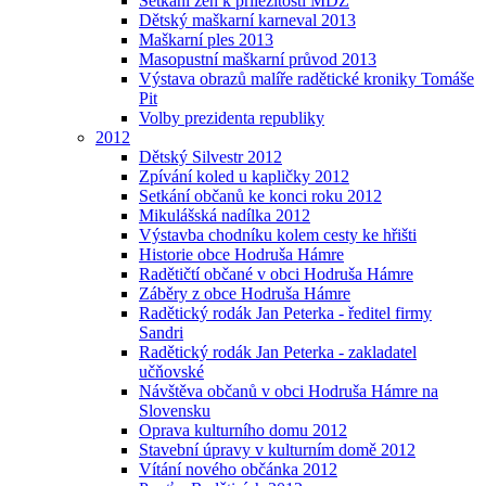
Setkání žen k příležitosti MDŽ
Dětský maškarní karneval 2013
Maškarní ples 2013
Masopustní maškarní průvod 2013
Výstava obrazů malíře radětické kroniky Tomáše
Pit
Volby prezidenta republiky
2012
Dětský Silvestr 2012
Zpívání koled u kapličky 2012
Setkání občanů ke konci roku 2012
Mikulášská nadílka 2012
Výstavba chodníku kolem cesty ke hřišti
Historie obce Hodruša Hámre
Radětičtí občané v obci Hodruša Hámre
Záběry z obce Hodruša Hámre
Radětický rodák Jan Peterka - ředitel firmy
Sandri
Radětický rodák Jan Peterka - zakladatel
učňovské
Návštěva občanů v obci Hodruša Hámre na
Slovensku
Oprava kulturního domu 2012
Stavební úpravy v kulturním domě 2012
Vítání nového občánka 2012