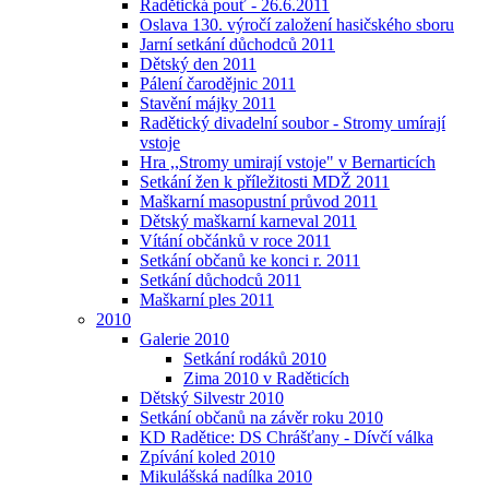
Radětická pouť - 26.6.2011
Oslava 130. výročí založení hasičského sboru
Jarní setkání důchodců 2011
Dětský den 2011
Pálení čarodějnic 2011
Stavění májky 2011
Radětický divadelní soubor - Stromy umírají
vstoje
Hra ,,Stromy umirají vstoje" v Bernarticích
Setkání žen k příležitosti MDŽ 2011
Maškarní masopustní průvod 2011
Dětský maškarní karneval 2011
Vítání občánků v roce 2011
Setkání občanů ke konci r. 2011
Setkání důchodců 2011
Maškarní ples 2011
2010
Galerie 2010
Setkání rodáků 2010
Zima 2010 v Raděticích
Dětský Silvestr 2010
Setkání občanů na závěr roku 2010
KD Radětice: DS Chrášťany - Dívčí válka
Zpívání koled 2010
Mikulášská nadílka 2010