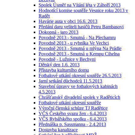
Spolek Úsměf na Vítání léta v Záhoří 2013
Hodnotící komise soutěže Vesnice roku 2013 v
Radět
Havárie auta v obci 16.6. 2013
Předání daru veliteli hasičů Petru Bambasovi
Dokopná - jaro 2013
Povodně 2013 - Smutná - Na Plechamru
Povodně 2013 - u rybníka Ve Vechci
Povodně 2013 - Smutná u mlýna Na Prádle
Povodně 2013 - Smutná u Kempu Cihelna
Povodně - Lužnice v Bechyni
Dětský den 1.6. 2013
Přístavba kulturního domu
Fotbalové utkání okresní soutěže 26.5.2013
Jarní setkání důchodců 11.5.2013
Stavební úpravy ve fotbalových kabinách
4.5.2013
Chrášťanský divadelní spolek v Raděticích
Fotbalové utkání okresní soutěže
Výroční členská schůze TJ Radětice
VČS Českého svazu žen - 6.4.2013
VČS Rybářského spolku - 6.4.2013
Přednáška p. Sassmanna - 2.4.2013
Dostavba kanalizace