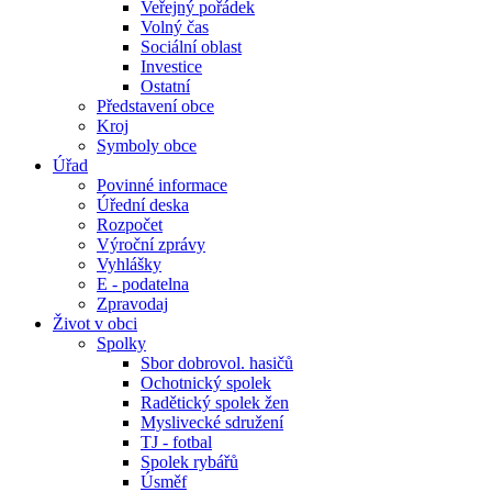
Veřejný pořádek
Volný čas
Sociální oblast
Investice
Ostatní
Představení obce
Kroj
Symboly obce
Úřad
Povinné informace
Úřední deska
Rozpočet
Výroční zprávy
Vyhlášky
E - podatelna
Zpravodaj
Život v obci
Spolky
Sbor dobrovol. hasičů
Ochotnický spolek
Radětický spolek žen
Myslivecké sdružení
TJ - fotbal
Spolek rybářů
Úsměf