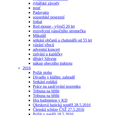
rybářské závody
pouť
Padayatra
sousedské posezení
fotbal
Red mouse - výročí 20 let
rozsvěcení vánočního stromečku
Mikuláš
setkání občanů a chalupářů od 55 let
vázání věnců
adventní koncert
zpívání u kapličky
dětský Silvestr
nákup obecního traktoru
2016
Požár stohu
Divadlo v klášter. zahradě
Setkání rodáků
Práce na zasíťování pozemku
Tribuna na hřišti
Tribuna na hřišti
Hra badminton v KD
Okrsková hasická soutěž 28.5.2016
Členská schůze ČSŽ 27.5.2016
Požár v garáži 18.5.2016