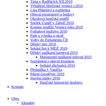
Zima v Raděticích XII.2010
Vyhlášení Jihočeské vesnice r.2010
Lípa Přátelství a rozhledna
Obecní prostranství a budovy
Okrsková hasičská soutěž
Spolek Úsměf v Záhoří 2010
Komise soutěže Vesnice roku 2010
Fotbalové mužstvo 2010
Park u rybníka a okolí
Volby do Parlamentu ČR
Dětský den 2010
Sekání žen k MDŽ 2010
Dětský maškarní karneval 2010
Masopustní maškarní průvod 2010
Seznámení s obecní kronikou
Setkání důchodců 2010
Přednáška J. Vaníčka
Pálení čarodějnic 2010
Stavění májky 2010
Hasičské historické družstvo
Kontakt
Obec
Aktuality