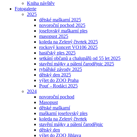
Kniha návštěv
Fotogalerie
2025
dětské maškarní 2025
novoroční pochod 2025
josefovský maškarní ples
masopust 2025
koleda na Zelený čtvrtek 2025
rockový koncert VO106 2025
hasičský ples 2025
setkání občanů a chalupářů od 55 let 2025
stavění májky a pálení čarodějnic 2025
rybářské závody 2025
dětský den 2025
výlet do ZOO Praha
Pouť - Rodáci 2025
2024
novoroční pochod
Masopust
dětské maškarní
maškarní josefovský ples
koleda na Zelený čtvrtek
stavění májky a pálení čarodějnic
dětský den
výlet do ZOO Jihlava