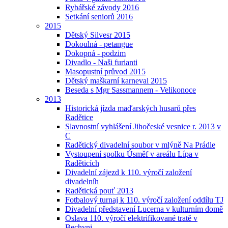
Rybářské závody 2016
Setkání seniorů 2016
2015
Dětský Silvesr 2015
Dokoulná - petangue
Dokopná - podzim
Divadlo - Naši furianti
Masopustní průvod 2015
Dětský maškarní karneval 2015
Beseda s Mgr Sassmannem - Velikonoce
2013
Historická jízda maďarských husarů přes
Radětice
Slavnostní vyhlášení Jihočeské vesnice r. 2013 v
C
Radětický divadelní soubor v mlýně Na Prádle
Vystoupení spolku Úsměf v areálu Lípa v
Raděticích
Divadelní zájezd k 110. výročí založení
divadelníh
Radětická pouť 2013
Fotbalový turnaj k 110. výročí založení oddílu TJ
Divadelní představení Lucerna v kulturním domě
Oslava 110. výročí elektrifikované tratě v
Bechyni