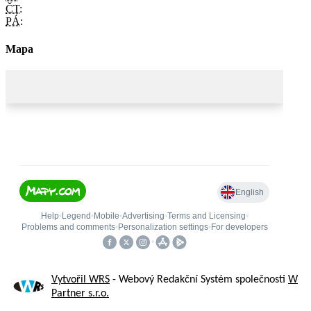
ČT:
PÁ:
Mapa
Vytvořil WRS
- Webový Redakční Systém společnosti
W
Partner s.r.o.