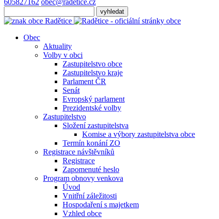
605827162
obec@radetice.cz
Obec
Aktuality
Volby v obci
Zastupitelstvo obce
Zastupitelstvo kraje
Parlament ČR
Senát
Evropský parlament
Prezidentské volby
Zastupitelstvo
Složení zastupitelstva
Komise a výbory zastupitelstva obce
Termín konání ZO
Registrace návštěvníků
Registrace
Zapomenuté heslo
Program obnovy venkova
Úvod
Vnitřní záležitosti
Hospodaření s majetkem
Vzhled obce