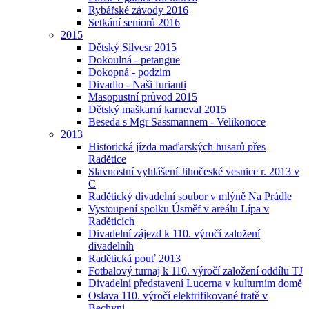
Rybářské závody 2016
Setkání seniorů 2016
2015
Dětský Silvesr 2015
Dokoulná - petangue
Dokopná - podzim
Divadlo - Naši furianti
Masopustní průvod 2015
Dětský maškarní karneval 2015
Beseda s Mgr Sassmannem - Velikonoce
2013
Historická jízda maďarských husarů přes
Radětice
Slavnostní vyhlášení Jihočeské vesnice r. 2013 v
C
Radětický divadelní soubor v mlýně Na Prádle
Vystoupení spolku Úsměf v areálu Lípa v
Raděticích
Divadelní zájezd k 110. výročí založení
divadelníh
Radětická pouť 2013
Fotbalový turnaj k 110. výročí založení oddílu TJ
Divadelní představení Lucerna v kulturním domě
Oslava 110. výročí elektrifikované tratě v
Bechyni