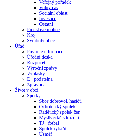
Veřejný pořádek
Volný čas
Sociální oblast
Investice
Ostatní
Představení obce
Kroj
Symboly obce
Úřad
Povinné informace
Úřední deska
Rozpočet
Výroční zprávy
Vyhlášky
E - podatelna
Zpravodaj
Život v obci
Spolky
Sbor dobrovol. hasičů
Ochotnický spolek
Radětický spolek žen
Myslivecké sdružení
TJ - fotbal
Spolek rybářů
Úsměf