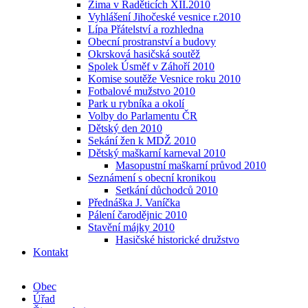
Zima v Raděticích XII.2010
Vyhlášení Jihočeské vesnice r.2010
Lípa Přátelství a rozhledna
Obecní prostranství a budovy
Okrsková hasičská soutěž
Spolek Úsměf v Záhoří 2010
Komise soutěže Vesnice roku 2010
Fotbalové mužstvo 2010
Park u rybníka a okolí
Volby do Parlamentu ČR
Dětský den 2010
Sekání žen k MDŽ 2010
Dětský maškarní karneval 2010
Masopustní maškarní průvod 2010
Seznámení s obecní kronikou
Setkání důchodců 2010
Přednáška J. Vaníčka
Pálení čarodějnic 2010
Stavění májky 2010
Hasičské historické družstvo
Kontakt
Obec
Úřad