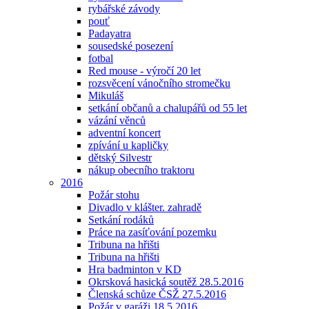
rybářské závody
pouť
Padayatra
sousedské posezení
fotbal
Red mouse - výročí 20 let
rozsvěcení vánočního stromečku
Mikuláš
setkání občanů a chalupářů od 55 let
vázání věnců
adventní koncert
zpívání u kapličky
dětský Silvestr
nákup obecního traktoru
2016
Požár stohu
Divadlo v klášter. zahradě
Setkání rodáků
Práce na zasíťování pozemku
Tribuna na hřišti
Tribuna na hřišti
Hra badminton v KD
Okrsková hasická soutěž 28.5.2016
Členská schůze ČSŽ 27.5.2016
Požár v garáži 18.5.2016