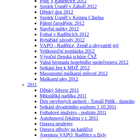
Pouť v Raděticích 2012
Spolek Úsměf v Záhoří 2012
Dětský den 2012
Spolek Úsměf v Kempu Cihelna
Pálení čarodějnic 2012
Stavění májky 2012
Fotbal v Raděticích 2012
Rybářské závody 2012
VAPO - Radětice, Země a obyvatelé její
Velikonoční pomlázka 2012
Výroční členská schůze ČSŽ
Valná hromada honebního společenstva 2012
Setkání žen k MDŽ 2012
Masopustní maškarní průvod 2012
Maškarní ples 2012
2011
Dětský Silvesr 2011
Mikulášká nadílka 2011
Den otevřených atelierů - Tomáš Pitlík - ilustráto
Setkání divadelního souboru 1.10.2011
Fotbalové mužstvo - podzim 2011
Autobusová čekárna v r. 2011
Oprava prodejny
Oprava střechy na kapličce
Agentura VAPO: Radětice a živly