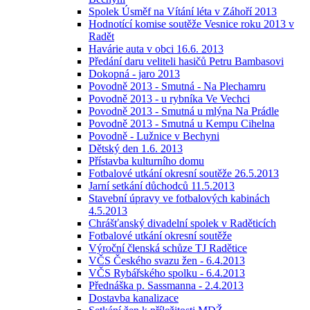
Spolek Úsměf na Vítání léta v Záhoří 2013
Hodnotící komise soutěže Vesnice roku 2013 v
Radět
Havárie auta v obci 16.6. 2013
Předání daru veliteli hasičů Petru Bambasovi
Dokopná - jaro 2013
Povodně 2013 - Smutná - Na Plechamru
Povodně 2013 - u rybníka Ve Vechci
Povodně 2013 - Smutná u mlýna Na Prádle
Povodně 2013 - Smutná u Kempu Cihelna
Povodně - Lužnice v Bechyni
Dětský den 1.6. 2013
Přístavba kulturního domu
Fotbalové utkání okresní soutěže 26.5.2013
Jarní setkání důchodců 11.5.2013
Stavební úpravy ve fotbalových kabinách
4.5.2013
Chrášťanský divadelní spolek v Raděticích
Fotbalové utkání okresní soutěže
Výroční členská schůze TJ Radětice
VČS Českého svazu žen - 6.4.2013
VČS Rybářského spolku - 6.4.2013
Přednáška p. Sassmanna - 2.4.2013
Dostavba kanalizace