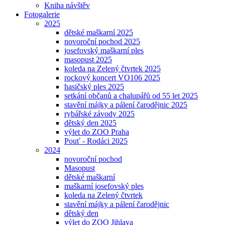
Kniha návštěv
Fotogalerie
2025
dětské maškarní 2025
novoroční pochod 2025
josefovský maškarní ples
masopust 2025
koleda na Zelený čtvrtek 2025
rockový koncert VO106 2025
hasičský ples 2025
setkání občanů a chalupářů od 55 let 2025
stavění májky a pálení čarodějnic 2025
rybářské závody 2025
dětský den 2025
výlet do ZOO Praha
Pouť - Rodáci 2025
2024
novoroční pochod
Masopust
dětské maškarní
maškarní josefovský ples
koleda na Zelený čtvrtek
stavění májky a pálení čarodějnic
dětský den
výlet do ZOO Jihlava