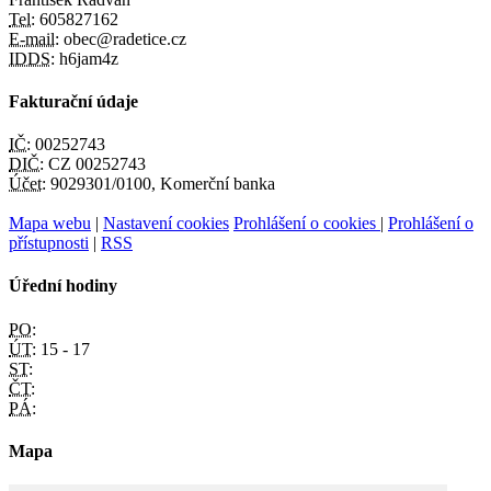
Tel:
605827162
E-mail:
obec@radetice.cz
IDDS:
h6jam4z
Fakturační údaje
IČ:
00252743
DIČ:
CZ 00252743
Účet:
9029301/0100, Komerční banka
Mapa webu
|
Nastavení cookies
Prohlášení o cookies
|
Prohlášení o
přístupnosti
|
RSS
Úřední hodiny
PO:
ÚT:
15 - 17
ST:
ČT:
PÁ:
Mapa