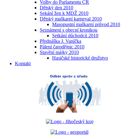
Volby do Parlamentu ČR
Dětský den 2010
Sekání žen k MDŽ 2010
Dětský maškarní karneval 2010
Masopustní maškarní průvod 2010
Seznámení s obecní kronikou
Setkání důchodců 2010
Přednáška J. Vaníčka
Pálení čarodějnic 2010
Stavění májky 2010
Hasičské historické družstvo
Kontakt