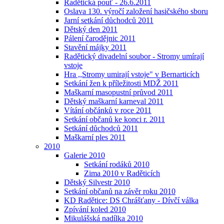
Radětická pouť - 26.6.2011
Oslava 130. výročí založení hasičského sboru
Jarní setkání důchodců 2011
Dětský den 2011
Pálení čarodějnic 2011
Stavění májky 2011
Radětický divadelní soubor - Stromy umírají
vstoje
Hra ,,Stromy umirají vstoje" v Bernarticích
Setkání žen k příležitosti MDŽ 2011
Maškarní masopustní průvod 2011
Dětský maškarní karneval 2011
Vítání občánků v roce 2011
Setkání občanů ke konci r. 2011
Setkání důchodců 2011
Maškarní ples 2011
2010
Galerie 2010
Setkání rodáků 2010
Zima 2010 v Raděticích
Dětský Silvestr 2010
Setkání občanů na závěr roku 2010
KD Radětice: DS Chrášťany - Dívčí válka
Zpívání koled 2010
Mikulášská nadílka 2010