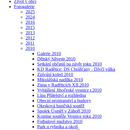
Život v obci
Fotogalerie
2025
2024
2016
2015
2013
2012
2011
2010
Galerie 2010
Dětský Silvestr 2010
Setkání občanů na závěr roku 2010
KD Radětice: DS Chrášťany - Dívčí válka
Zpívání koled 2010
Mikulášská nadílka 2010
Zima v Raděticích XII.2010
Vyhlášení Jihočeské vesnice r.2010
Lípa Přátelství a rozhledna
Obecní prostranství a budovy
Okrsková hasičská soutěž
Spolek Úsměf v Záhoří 2010
Komise soutěže Vesnice roku 2010
Fotbalové mužstvo 2010
Park u rybníka a okolí