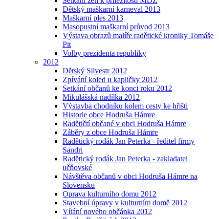
Setkání žen k příležitosti MDŽ
Dětský maškarní karneval 2013
Maškarní ples 2013
Masopustní maškarní průvod 2013
Výstava obrazů malíře radětické kroniky Tomáše
Pit
Volby prezidenta republiky
2012
Dětský Silvestr 2012
Zpívání koled u kapličky 2012
Setkání občanů ke konci roku 2012
Mikulášská nadílka 2012
Výstavba chodníku kolem cesty ke hřišti
Historie obce Hodruša Hámre
Radětičtí občané v obci Hodruša Hámre
Záběry z obce Hodruša Hámre
Radětický rodák Jan Peterka - ředitel firmy
Sandri
Radětický rodák Jan Peterka - zakladatel
učňovské
Návštěva občanů v obci Hodruša Hámre na
Slovensku
Oprava kulturního domu 2012
Stavební úpravy v kulturním domě 2012
Vítání nového občánka 2012