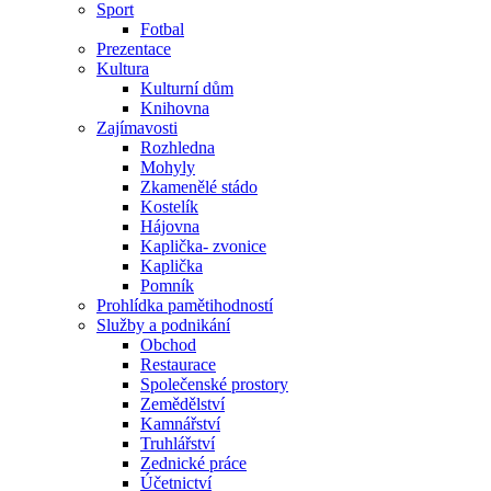
Sport
Fotbal
Prezentace
Kultura
Kulturní dům
Knihovna
Zajímavosti
Rozhledna
Mohyly
Zkamenělé stádo
Kostelík
Hájovna
Kaplička- zvonice
Kaplička
Pomník
Prohlídka pamětihodností
Služby a podnikání
Obchod
Restaurace
Společenské prostory
Zemědělství
Kamnářství
Truhlářství
Zednické práce
Účetnictví