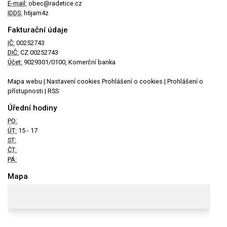
E-mail:
obec@radetice.cz
IDDS:
h6jam4z
Fakturační údaje
IČ:
00252743
DIČ:
CZ 00252743
Účet:
9029301/0100, Komerční banka
Mapa webu
|
Nastavení cookies
Prohlášení o cookies
|
Prohlášení o
přístupnosti
|
RSS
Úřední hodiny
PO:
ÚT:
15 - 17
ST:
ČT:
PÁ:
Mapa