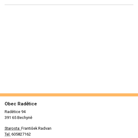
Obec Radětice
Radětice 94
391 65 Bechyně
Starosta:
František Radvan
Tel:
605827162