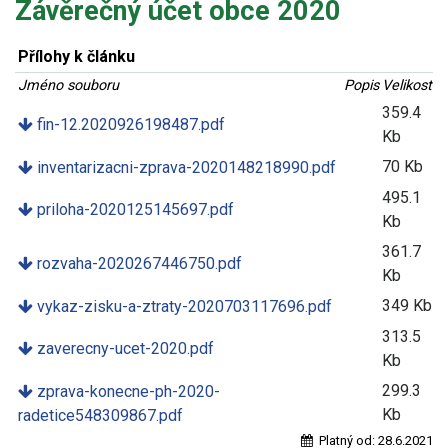
Závěrečný účet obce 2020
Přílohy k článku
Jméno souboru
Popis
Velikost
359.4
fin-12.2020926198487.pdf
Kb
70 Kb
inventarizacni-zprava-2020148218990.pdf
495.1
priloha-2020125145697.pdf
Kb
361.7
rozvaha-2020267446750.pdf
Kb
349 Kb
vykaz-zisku-a-ztraty-2020703117696.pdf
313.5
zaverecny-ucet-2020.pdf
Kb
299.3
zprava-konecne-ph-2020-
Kb
radetice548309867.pdf
Platný od:
28.6.2021