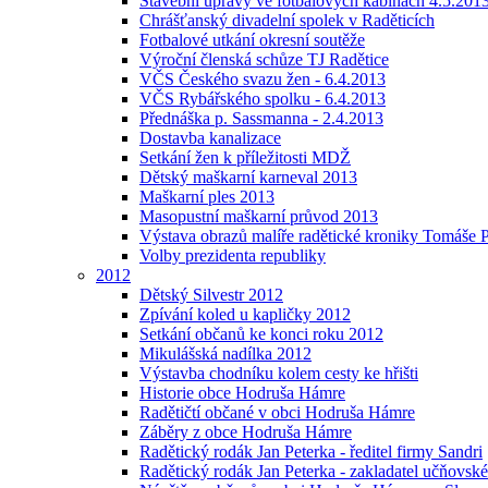
Stavební úpravy ve fotbalových kabinách 4.5.201
Chrášťanský divadelní spolek v Raděticích
Fotbalové utkání okresní soutěže
Výroční členská schůze TJ Radětice
VČS Českého svazu žen - 6.4.2013
VČS Rybářského spolku - 6.4.2013
Přednáška p. Sassmanna - 2.4.2013
Dostavba kanalizace
Setkání žen k příležitosti MDŽ
Dětský maškarní karneval 2013
Maškarní ples 2013
Masopustní maškarní průvod 2013
Výstava obrazů malíře radětické kroniky Tomáše P
Volby prezidenta republiky
2012
Dětský Silvestr 2012
Zpívání koled u kapličky 2012
Setkání občanů ke konci roku 2012
Mikulášská nadílka 2012
Výstavba chodníku kolem cesty ke hřišti
Historie obce Hodruša Hámre
Radětičtí občané v obci Hodruša Hámre
Záběry z obce Hodruša Hámre
Radětický rodák Jan Peterka - ředitel firmy Sandri
Radětický rodák Jan Peterka - zakladatel učňovské