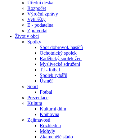
Úřední deska
Rozpočet
Výroční zprávy
Vyhlášky
E - podatelna
Zpravodaj
Život v obci
Spolky
Sbor dobrovol. hasičů
Ochotnický spolek
Radětický spolek žen
Myslivecké sdružení
TJ - fotbal
Spolek rybářů
Úsměf
Sport
Fotbal
Prezentace
Kultura
Kulturní dům
Knihovna
Zajímavosti
Rozhledna
Mohyly
Zkamenělé stádo