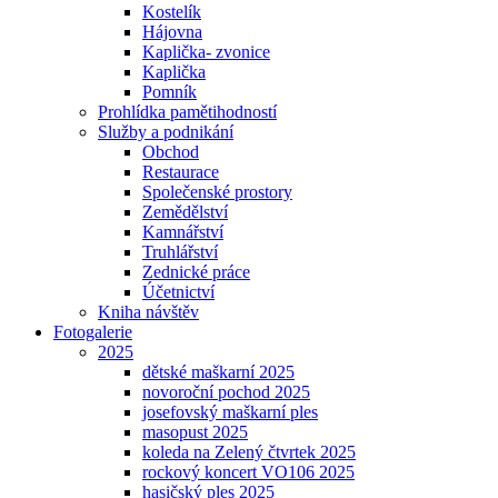
Kostelík
Hájovna
Kaplička- zvonice
Kaplička
Pomník
Prohlídka pamětihodností
Služby a podnikání
Obchod
Restaurace
Společenské prostory
Zemědělství
Kamnářství
Truhlářství
Zednické práce
Účetnictví
Kniha návštěv
Fotogalerie
2025
dětské maškarní 2025
novoroční pochod 2025
josefovský maškarní ples
masopust 2025
koleda na Zelený čtvrtek 2025
rockový koncert VO106 2025
hasičský ples 2025