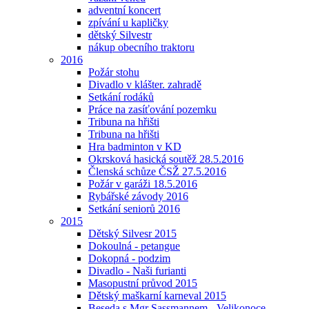
adventní koncert
zpívání u kapličky
dětský Silvestr
nákup obecního traktoru
2016
Požár stohu
Divadlo v klášter. zahradě
Setkání rodáků
Práce na zasíťování pozemku
Tribuna na hřišti
Tribuna na hřišti
Hra badminton v KD
Okrsková hasická soutěž 28.5.2016
Členská schůze ČSŽ 27.5.2016
Požár v garáži 18.5.2016
Rybářské závody 2016
Setkání seniorů 2016
2015
Dětský Silvesr 2015
Dokoulná - petangue
Dokopná - podzim
Divadlo - Naši furianti
Masopustní průvod 2015
Dětský maškarní karneval 2015
Beseda s Mgr Sassmannem - Velikonoce