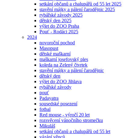
setkání občanů a chalupářů od 55 let 2025
stavění májky a pálení čarodějnic 2025
rybářské závody 2025
dětský den 2025
výlet do ZOO Praha
Pouť - Rodáci 2025
2024
novoroční pochod
Masopust
dětské maškarní
maškarní josefovský ples
koleda na Zelený čtvrtek
stavění májky a pálení čarodějnic
dětský den
výlet do ZOO Jihlava
rybářské závody
pouť
Padayatra
sousedské posezení
fotbal
Red mouse - výročí 20 let
rozsvěcení vánočního stromečku
Mikuláš
setkání občanů a chalupářů od 55 let
vázání věnců