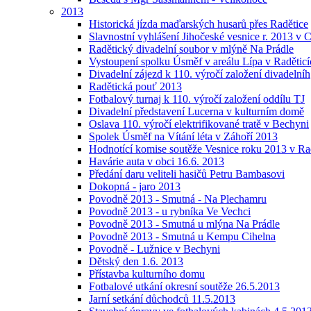
2013
Historická jízda maďarských husarů přes Radětice
Slavnostní vyhlášení Jihočeské vesnice r. 2013 v 
Radětický divadelní soubor v mlýně Na Prádle
Vystoupení spolku Úsměf v areálu Lípa v Raděticí
Divadelní zájezd k 110. výročí založení divadelníh
Radětická pouť 2013
Fotbalový turnaj k 110. výročí založení oddílu TJ
Divadelní představení Lucerna v kulturním domě
Oslava 110. výročí elektrifikované tratě v Bechyni
Spolek Úsměf na Vítání léta v Záhoří 2013
Hodnotící komise soutěže Vesnice roku 2013 v Ra
Havárie auta v obci 16.6. 2013
Předání daru veliteli hasičů Petru Bambasovi
Dokopná - jaro 2013
Povodně 2013 - Smutná - Na Plechamru
Povodně 2013 - u rybníka Ve Vechci
Povodně 2013 - Smutná u mlýna Na Prádle
Povodně 2013 - Smutná u Kempu Cihelna
Povodně - Lužnice v Bechyni
Dětský den 1.6. 2013
Přístavba kulturního domu
Fotbalové utkání okresní soutěže 26.5.2013
Jarní setkání důchodců 11.5.2013