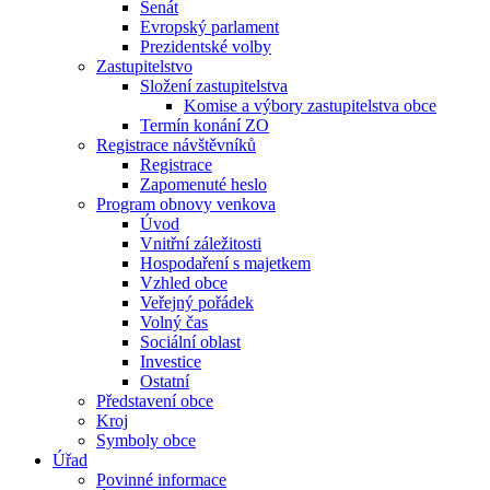
Senát
Evropský parlament
Prezidentské volby
Zastupitelstvo
Složení zastupitelstva
Komise a výbory zastupitelstva obce
Termín konání ZO
Registrace návštěvníků
Registrace
Zapomenuté heslo
Program obnovy venkova
Úvod
Vnitřní záležitosti
Hospodaření s majetkem
Vzhled obce
Veřejný pořádek
Volný čas
Sociální oblast
Investice
Ostatní
Představení obce
Kroj
Symboly obce
Úřad
Povinné informace