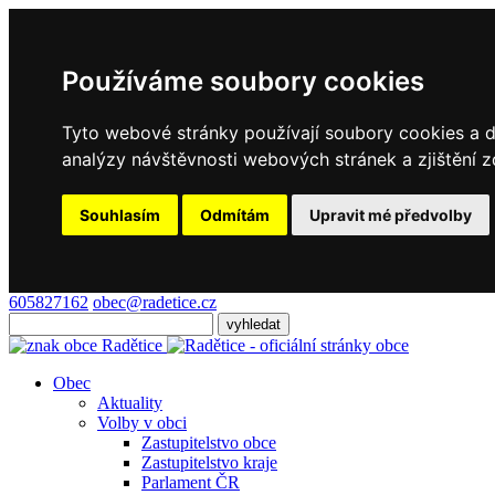
Používáme soubory cookies
Tyto webové stránky používají soubory cookies a da
analýzy návštěvnosti webových stránek a zjištění z
Souhlasím
Odmítám
Upravit mé předvolby
605827162
obec@radetice.cz
Obec
Aktuality
Volby v obci
Zastupitelstvo obce
Zastupitelstvo kraje
Parlament ČR