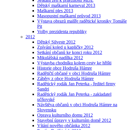
Setkání žen k příležitosti MDŽ
Dětský maškarní karneval 2013
Maškarní ples 2013
Masopustní maškarní průvod 2013
Výstava obrazů malíře radětické kroniky Tomáše
Pit
Volby prezidenta republiky
2012
Dětský Silvestr 2012
Zpívání koled u kapličky 2012
Setkání občanů ke konci roku 2012
Mikulášská nadílka 2012
Výstavba chodníku kolem cesty ke hřišti
Historie obce Hodruša Hámre
Radětičtí občané v obci Hodruša Hámre
Záběry z obce Hodruša Hámre
Radětický rodák Jan Peterka - ředitel firmy
Sandri
Radětický rodák Jan Peterka - zakladatel
učňovské
Návštěva občanů v obci Hodruša Hámre na
Slovensku
Oprava kulturního domu 2012
Stavební úpravy v kulturním domě 2012
Vítání nového občánka 2012