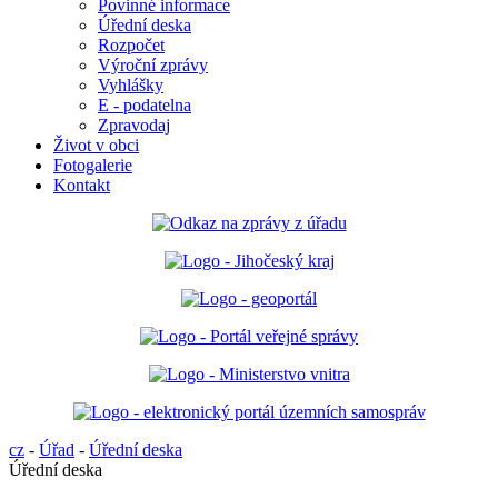
Povinné informace
Úřední deska
Rozpočet
Výroční zprávy
Vyhlášky
E - podatelna
Zpravodaj
Život v obci
Fotogalerie
Kontakt
cz
-
Úřad
-
Úřední deska
Úřední deska