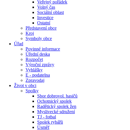
Veřejný pořádek
Volný čas
Sociální oblast
Investice
Ostatní
Představení obce
Kroj
Symboly obce
Úřad
Povinné informace
Úřední deska
Rozpočet
Výroční zprávy
Vyhlášky
E - podatelna
Zpravodaj
Život v obci
Spolky
Sbor dobrovol. hasičů
Ochotnický spolek
Radětický spolek žen
Myslivecké sdružení
TJ - fotbal
Spolek rybářů
Úsměf