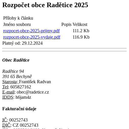
Rozpočet obce Radětice 2025
Přílohy k článku
Jméno souboru
Popis
Velikost
rozpocet-obce-2025-prijmy.pdf
111.2 Kb
rozpocet-obce-2025-vydaje.pdf
116.9 Kb
Platný od:
29.12.2024
Obec Radětice
Radětice 94
391 65 Bechyně
Starosta:
František Radvan
Tel:
605827162
E-mail:
obec@radetice.cz
IDDS:
h6jam4z
Fakturační údaje
IČ:
00252743
DIČ:
CZ 00252743