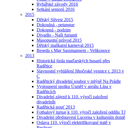
Rybářské závody 2016
Setkání seniorů 2016
2015
Dětský Silvesr 2015
Dokoulná - petangue
Dokopná - podzim
Divadlo - Naši furianti
Masopustní průvod 2015
Dětský maškarní karneval 2015
Beseda s Mgr Sassmannem - Velikonoce
2013
Historická jízda maďarských husarů přes
Radětice
Slavnostní vyhlášení Jihočeské vesnice r. 2013 v
C
Radětický divadelní soubor v mlýně Na Prádle
Vystoupení spolku Úsměf v areálu Lípa v
Raděticích
Divadelní zájezd k 110. výročí založení
divadelníh
Radětická pouť 2013
Fotbalový turnaj k 110. výročí založení oddílu TJ
Divadelní představení Lucerna v kulturním domě
Oslava 110. výročí elektrifikované tratě v
Bechyni