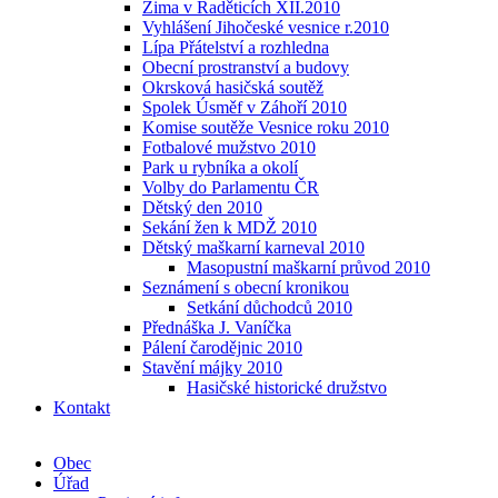
Zima v Raděticích XII.2010
Vyhlášení Jihočeské vesnice r.2010
Lípa Přátelství a rozhledna
Obecní prostranství a budovy
Okrsková hasičská soutěž
Spolek Úsměf v Záhoří 2010
Komise soutěže Vesnice roku 2010
Fotbalové mužstvo 2010
Park u rybníka a okolí
Volby do Parlamentu ČR
Dětský den 2010
Sekání žen k MDŽ 2010
Dětský maškarní karneval 2010
Masopustní maškarní průvod 2010
Seznámení s obecní kronikou
Setkání důchodců 2010
Přednáška J. Vaníčka
Pálení čarodějnic 2010
Stavění májky 2010
Hasičské historické družstvo
Kontakt
Obec
Úřad