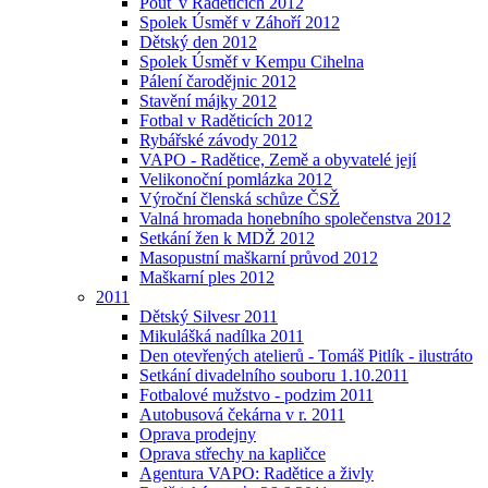
Pouť v Raděticích 2012
Spolek Úsměf v Záhoří 2012
Dětský den 2012
Spolek Úsměf v Kempu Cihelna
Pálení čarodějnic 2012
Stavění májky 2012
Fotbal v Raděticích 2012
Rybářské závody 2012
VAPO - Radětice, Země a obyvatelé její
Velikonoční pomlázka 2012
Výroční členská schůze ČSŽ
Valná hromada honebního společenstva 2012
Setkání žen k MDŽ 2012
Masopustní maškarní průvod 2012
Maškarní ples 2012
2011
Dětský Silvesr 2011
Mikulášká nadílka 2011
Den otevřených atelierů - Tomáš Pitlík - ilustráto
Setkání divadelního souboru 1.10.2011
Fotbalové mužstvo - podzim 2011
Autobusová čekárna v r. 2011
Oprava prodejny
Oprava střechy na kapličce
Agentura VAPO: Radětice a živly