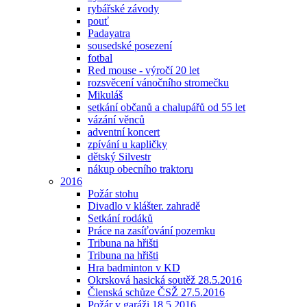
rybářské závody
pouť
Padayatra
sousedské posezení
fotbal
Red mouse - výročí 20 let
rozsvěcení vánočního stromečku
Mikuláš
setkání občanů a chalupářů od 55 let
vázání věnců
adventní koncert
zpívání u kapličky
dětský Silvestr
nákup obecního traktoru
2016
Požár stohu
Divadlo v klášter. zahradě
Setkání rodáků
Práce na zasíťování pozemku
Tribuna na hřišti
Tribuna na hřišti
Hra badminton v KD
Okrsková hasická soutěž 28.5.2016
Členská schůze ČSŽ 27.5.2016
Požár v garáži 18.5.2016