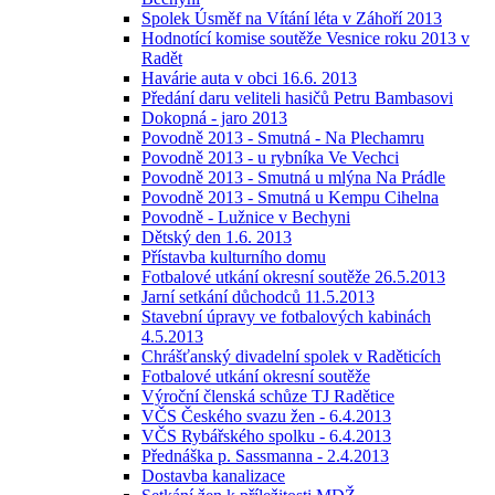
Spolek Úsměf na Vítání léta v Záhoří 2013
Hodnotící komise soutěže Vesnice roku 2013 v
Radět
Havárie auta v obci 16.6. 2013
Předání daru veliteli hasičů Petru Bambasovi
Dokopná - jaro 2013
Povodně 2013 - Smutná - Na Plechamru
Povodně 2013 - u rybníka Ve Vechci
Povodně 2013 - Smutná u mlýna Na Prádle
Povodně 2013 - Smutná u Kempu Cihelna
Povodně - Lužnice v Bechyni
Dětský den 1.6. 2013
Přístavba kulturního domu
Fotbalové utkání okresní soutěže 26.5.2013
Jarní setkání důchodců 11.5.2013
Stavební úpravy ve fotbalových kabinách
4.5.2013
Chrášťanský divadelní spolek v Raděticích
Fotbalové utkání okresní soutěže
Výroční členská schůze TJ Radětice
VČS Českého svazu žen - 6.4.2013
VČS Rybářského spolku - 6.4.2013
Přednáška p. Sassmanna - 2.4.2013
Dostavba kanalizace