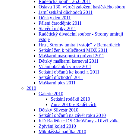
Radětická pouť - 26.6.2011
Oslava 130. výročí založení hasičského sboru
Jarní setkání důchodců 2011
Dětský den 2011
Pálení čarodějnic 2011
Stavění májky 2011
Radětický divadelní soubor - Stromy umírají
vstoje
Hra ,,Stromy umirají vstoje" v Bernarticích
Setkání žen k příležitosti MDŽ 2011
Maškarní masopustní průvod 2011
Dětský maškarní karneval 2011
Vítání občánků v roce 2011
Setkání občanů ke konci r. 2011
Setkání důchodců 2011
Maškarní ples 2011
2010
Galerie 2010
Setkání rodáků 2010
Zima 2010 v Raděticích
Dětský Silvestr 2010
Setkání občanů na závěr roku 2010
KD Radětice: DS Chrášťany - Dívčí válka
Zpívání koled 2010
Mikulášská nadílka 2010