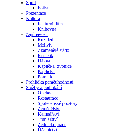
Sport
Fotbal
Prezentace
Kultura
Kulturní dům
Knihovna
Zajímavosti
Rozhledna
Mohyly
Zkamenělé stádo
Kostelík
Hájovna
Kaplička- zvonice
Kaplička
Pomník
Prohlídka pamětihodností
Služby a podnikání
Obchod
Restaurace
Společenské prostory
Zemědělství
Kamnářství
Truhlářství
Zednické práce
Účetnictví