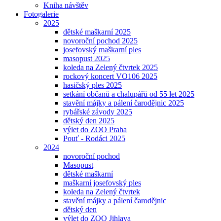
Kniha návštěv
Fotogalerie
2025
dětské maškarní 2025
novoroční pochod 2025
josefovský maškarní ples
masopust 2025
koleda na Zelený čtvrtek 2025
rockový koncert VO106 2025
hasičský ples 2025
setkání občanů a chalupářů od 55 let 2025
stavění májky a pálení čarodějnic 2025
rybářské závody 2025
dětský den 2025
výlet do ZOO Praha
Pouť - Rodáci 2025
2024
novoroční pochod
Masopust
dětské maškarní
maškarní josefovský ples
koleda na Zelený čtvrtek
stavění májky a pálení čarodějnic
dětský den
výlet do ZOO Jihlava