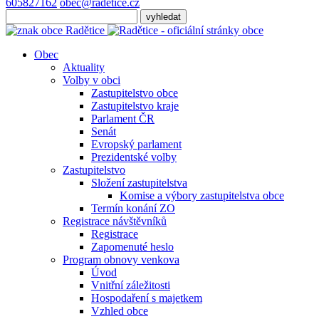
605827162
obec@radetice.cz
Obec
Aktuality
Volby v obci
Zastupitelstvo obce
Zastupitelstvo kraje
Parlament ČR
Senát
Evropský parlament
Prezidentské volby
Zastupitelstvo
Složení zastupitelstva
Komise a výbory zastupitelstva obce
Termín konání ZO
Registrace návštěvníků
Registrace
Zapomenuté heslo
Program obnovy venkova
Úvod
Vnitřní záležitosti
Hospodaření s majetkem
Vzhled obce