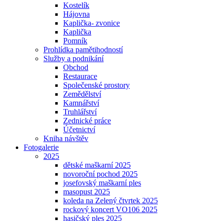
Kostelík
Hájovna
Kaplička- zvonice
Kaplička
Pomník
Prohlídka pamětihodností
Služby a podnikání
Obchod
Restaurace
Společenské prostory
Zemědělství
Kamnářství
Truhlářství
Zednické práce
Účetnictví
Kniha návštěv
Fotogalerie
2025
dětské maškarní 2025
novoroční pochod 2025
josefovský maškarní ples
masopust 2025
koleda na Zelený čtvrtek 2025
rockový koncert VO106 2025
hasičský ples 2025