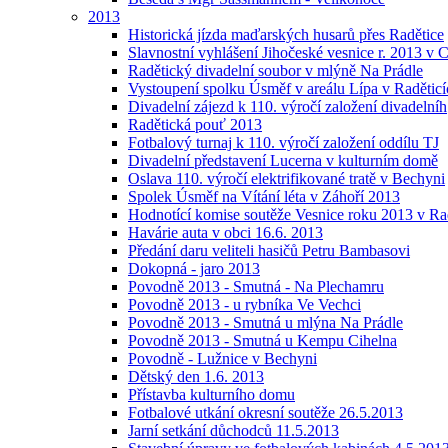
2013
Historická jízda maďarských husarů přes Radětice
Slavnostní vyhlášení Jihočeské vesnice r. 2013 v 
Radětický divadelní soubor v mlýně Na Prádle
Vystoupení spolku Úsměf v areálu Lípa v Raděticí
Divadelní zájezd k 110. výročí založení divadelníh
Radětická pouť 2013
Fotbalový turnaj k 110. výročí založení oddílu TJ
Divadelní představení Lucerna v kulturním domě
Oslava 110. výročí elektrifikované tratě v Bechyni
Spolek Úsměf na Vítání léta v Záhoří 2013
Hodnotící komise soutěže Vesnice roku 2013 v Ra
Havárie auta v obci 16.6. 2013
Předání daru veliteli hasičů Petru Bambasovi
Dokopná - jaro 2013
Povodně 2013 - Smutná - Na Plechamru
Povodně 2013 - u rybníka Ve Vechci
Povodně 2013 - Smutná u mlýna Na Prádle
Povodně 2013 - Smutná u Kempu Cihelna
Povodně - Lužnice v Bechyni
Dětský den 1.6. 2013
Přístavba kulturního domu
Fotbalové utkání okresní soutěže 26.5.2013
Jarní setkání důchodců 11.5.2013