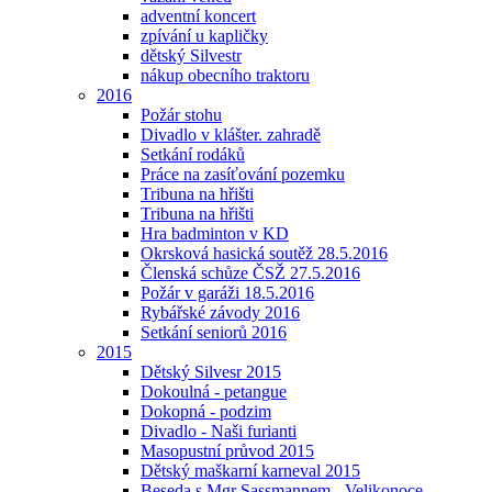
adventní koncert
zpívání u kapličky
dětský Silvestr
nákup obecního traktoru
2016
Požár stohu
Divadlo v klášter. zahradě
Setkání rodáků
Práce na zasíťování pozemku
Tribuna na hřišti
Tribuna na hřišti
Hra badminton v KD
Okrsková hasická soutěž 28.5.2016
Členská schůze ČSŽ 27.5.2016
Požár v garáži 18.5.2016
Rybářské závody 2016
Setkání seniorů 2016
2015
Dětský Silvesr 2015
Dokoulná - petangue
Dokopná - podzim
Divadlo - Naši furianti
Masopustní průvod 2015
Dětský maškarní karneval 2015
Beseda s Mgr Sassmannem - Velikonoce