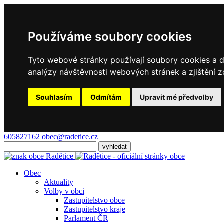
Používáme soubory cookies
Tyto webové stránky používají soubory cookies a da
analýzy návštěvnosti webových stránek a zjištění z
Souhlasím
Odmítám
Upravit mé předvolby
605827162
obec@radetice.cz
Obec
Aktuality
Volby v obci
Zastupitelstvo obce
Zastupitelstvo kraje
Parlament ČR