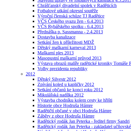
Stavební úpravy ve fotbalových kabinách 4.5.201
Chrášťanský divadelní spolek v Raděticích
Fotbalové utkání okresní soutěže
Výroční členská schůze TJ Radětice
VČS Českého svazu žen - 6.4.2013
VČS Rybářského spolku - 6.4.2013
Přednáška p. Sassmanna - 2.4.2013
Dostavba kanalizace
Setkání žen k příležitosti MDŽ
Dětský maškarní karneval 2013
Maškarní ples 2013
Masopustní maškarní průvod 2013
Výstava obrazů malíře radětické kroniky Tomáše P
Volby prezidenta republiky
2012
Dětský Silvestr 2012
Zpívání koled u kapličky 2012
Setkání občanů ke konci roku 2012
Mikulášská nadílka 2012
Výstavba chodníku kolem cesty ke hřišti
Historie obce Hodruša Hámre
Radětičtí občané v obci Hodruša Hámre
Záběry z obce Hodruša Hámre
Radětický rodák Jan Peterka - ředitel firmy Sandri
Radětický rodák Jan Peterka - zakladatel učňovské