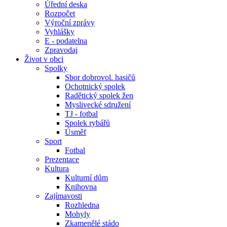
Úřední deska
Rozpočet
Výroční zprávy
Vyhlášky
E - podatelna
Zpravodaj
Život v obci
Spolky
Sbor dobrovol. hasičů
Ochotnický spolek
Radětický spolek žen
Myslivecké sdružení
TJ - fotbal
Spolek rybářů
Úsměf
Sport
Fotbal
Prezentace
Kultura
Kulturní dům
Knihovna
Zajímavosti
Rozhledna
Mohyly
Zkamenělé stádo