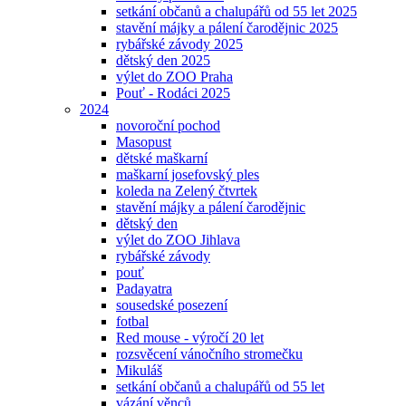
setkání občanů a chalupářů od 55 let 2025
stavění májky a pálení čarodějnic 2025
rybářské závody 2025
dětský den 2025
výlet do ZOO Praha
Pouť - Rodáci 2025
2024
novoroční pochod
Masopust
dětské maškarní
maškarní josefovský ples
koleda na Zelený čtvrtek
stavění májky a pálení čarodějnic
dětský den
výlet do ZOO Jihlava
rybářské závody
pouť
Padayatra
sousedské posezení
fotbal
Red mouse - výročí 20 let
rozsvěcení vánočního stromečku
Mikuláš
setkání občanů a chalupářů od 55 let
vázání věnců