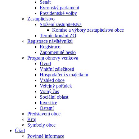
Senát
Evropský parlament
Prezidentské volby
Zastupitelstvo
Složení zastupitelstva
Komise a výbory zastupitelstva obce
Termín konání ZO
Registrace návštěvníků
Registrace
Zapomenuté heslo
Program obnovy venkova
Úvod
Vnitřní záležitosti
Hospodaření s majetkem
Vzhled obce
Veřejný pořádek
Volný čas
Sociální oblast
Investice
Ostatní
Představení obce
Kroj
Symboly obce
Úřad
Povinné informace