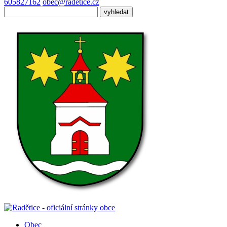
605827162
obec@radetice.cz
Obec