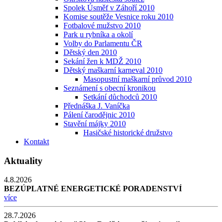
Spolek Úsměf v Záhoří 2010
Komise soutěže Vesnice roku 2010
Fotbalové mužstvo 2010
Park u rybníka a okolí
Volby do Parlamentu ČR
Dětský den 2010
Sekání žen k MDŽ 2010
Dětský maškarní karneval 2010
Masopustní maškarní průvod 2010
Seznámení s obecní kronikou
Setkání důchodců 2010
Přednáška J. Vaníčka
Pálení čarodějnic 2010
Stavění májky 2010
Hasičské historické družstvo
Kontakt
Aktuality
4.8.2026
BEZÚPLATNÉ ENERGETICKÉ PORADENSTVÍ
více
28.7.2026