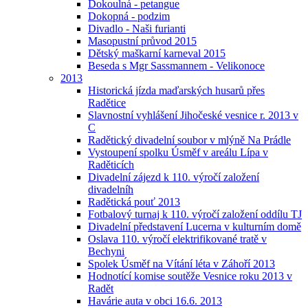
Dokoulná - petangue
Dokopná - podzim
Divadlo - Naši furianti
Masopustní průvod 2015
Dětský maškarní karneval 2015
Beseda s Mgr Sassmannem - Velikonoce
2013
Historická jízda maďarských husarů přes
Radětice
Slavnostní vyhlášení Jihočeské vesnice r. 2013 v
C
Radětický divadelní soubor v mlýně Na Prádle
Vystoupení spolku Úsměf v areálu Lípa v
Raděticích
Divadelní zájezd k 110. výročí založení
divadelníh
Radětická pouť 2013
Fotbalový turnaj k 110. výročí založení oddílu TJ
Divadelní představení Lucerna v kulturním domě
Oslava 110. výročí elektrifikované tratě v
Bechyni
Spolek Úsměf na Vítání léta v Záhoří 2013
Hodnotící komise soutěže Vesnice roku 2013 v
Radět
Havárie auta v obci 16.6. 2013