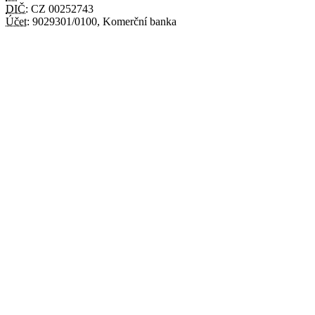
DIČ:
CZ 00252743
Účet:
9029301/0100, Komerční banka
Mapa webu
|
Nastavení cookies
Prohlášení o cookies
|
Prohlášení o
přístupnosti
|
RSS
Úřední hodiny
PO:
ÚT:
15 - 17
ST:
ČT:
PÁ:
Mapa