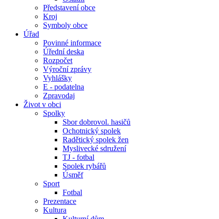
Představení obce
Kroj
Symboly obce
Úřad
Povinné informace
Úřední deska
Rozpočet
Výroční zprávy
Vyhlášky
E - podatelna
Zpravodaj
Život v obci
Spolky
Sbor dobrovol. hasičů
Ochotnický spolek
Radětický spolek žen
Myslivecké sdružení
TJ - fotbal
Spolek rybářů
Úsměf
Sport
Fotbal
Prezentace
Kultura
Kulturní dům