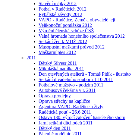
Stavění májky 2012
Fotbal v Raděticích 2012
Rybářské závody 2012
VAPO - Radětice, Země a obyvatelé její
Velikonoční pomlázka 2012
Výroční členská schůze ČSŽ
Valná hromada honebního společenstva 2012
Setkání žen k MDŽ 2012
Masopustní maškarní průvod 2012
Maškarní ples 2012
2011
Dětský Silvesr 2011
Mikulášká nadílka 2011
Den otevřených atelierů - Tomáš Pitlík - ilustráto
Setkání divadelního souboru 1.10.2011
Fotbalové mužstvo - podzim 2011
Autobusová čekárna v r. 2011
Oprava prodejny
Oprava střechy na kapličce
Agentura VAPO: Radětice a živly
Radětická pouť - 26.6.2011
Oslava 130. výročí založení hasičského sboru
Jarní setkání důchodců 2011
Dětský den 2011
Pálení čarodějnic 2011