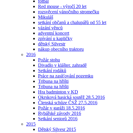
fotbal
Red mouse - výročí 20 let
rozsvěcení vánočního stromečku
Mikuláš
setkání občanů a chalupářů od 55 let
vázání věnců
adventní koncert
zpívání u kapličky
dětský Silvestr
nákup obecního traktoru
2016
Požár stohu
Divadlo v klášter. zahradě
Setkání rodáků
Práce na zasíťování pozemku
Tribuna na hřišti
Tribuna na hřišti
Hra badminton v KD
Okrsková hasická soutěž 28.5.2016
Členská schůze ČSŽ 27.5.2016
Požár v garáži 18.5.2016
Rybářské závody 2016
Setkání seniorů 2016
2015
Dětský Silvesr 2015