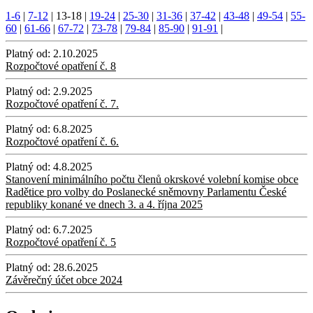
1-6
|
7-12
|
13-18
|
19-24
|
25-30
|
31-36
|
37-42
|
43-48
|
49-54
|
55-
60
|
61-66
|
67-72
|
73-78
|
79-84
|
85-90
|
91-91
|
Platný od:
2.10.2025
Rozpočtové opatření č. 8
Platný od:
2.9.2025
Rozpočtové opatření č. 7.
Platný od:
6.8.2025
Rozpočtové opatření č. 6.
Platný od:
4.8.2025
Stanovení minimálního počtu členů okrskové volební komise obce
Radětice pro volby do Poslanecké sněmovny Parlamentu České
republiky konané ve dnech 3. a 4. října 2025
Platný od:
6.7.2025
Rozpočtové opatření č. 5
Platný od:
28.6.2025
Závěrečný účet obce 2024