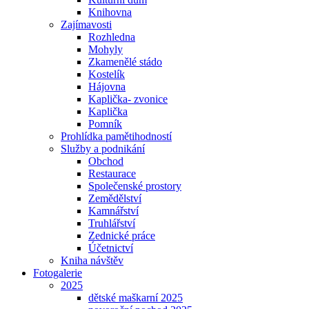
Knihovna
Zajímavosti
Rozhledna
Mohyly
Zkamenělé stádo
Kostelík
Hájovna
Kaplička- zvonice
Kaplička
Pomník
Prohlídka pamětihodností
Služby a podnikání
Obchod
Restaurace
Společenské prostory
Zemědělství
Kamnářství
Truhlářství
Zednické práce
Účetnictví
Kniha návštěv
Fotogalerie
2025
dětské maškarní 2025