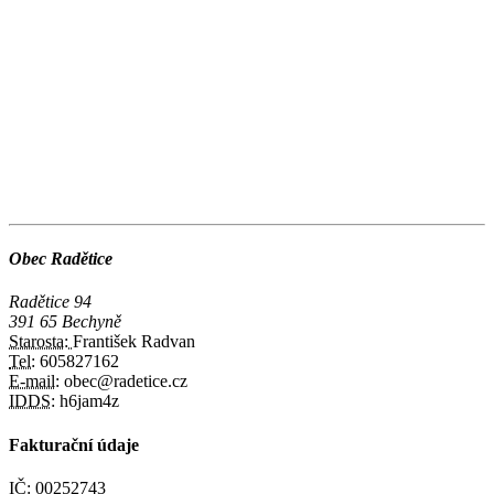
Obec Radětice
Radětice 94
391 65 Bechyně
Starosta:
František Radvan
Tel:
605827162
E-mail:
obec@radetice.cz
IDDS:
h6jam4z
Fakturační údaje
IČ:
00252743