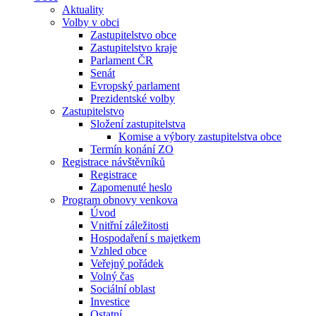
Aktuality
Volby v obci
Zastupitelstvo obce
Zastupitelstvo kraje
Parlament ČR
Senát
Evropský parlament
Prezidentské volby
Zastupitelstvo
Složení zastupitelstva
Komise a výbory zastupitelstva obce
Termín konání ZO
Registrace návštěvníků
Registrace
Zapomenuté heslo
Program obnovy venkova
Úvod
Vnitřní záležitosti
Hospodaření s majetkem
Vzhled obce
Veřejný pořádek
Volný čas
Sociální oblast
Investice
Ostatní