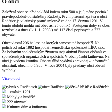
O obci
Založení obce se předpokládá kolem roku 500 a její jméno pochází
pravděpodobně od stařešiny Radosty. První písemná zpráva o obci
Radětice je v latinsky psané smlouvě ze dne 17. června 1291. V
tomto období mohla mít obec asi 25 domků. Postupem doby se obec
rozrůstala a dnes ( k 1. 1. 2008 ) má 113 čísel popisných a 222
obyvatel.
Obec vlastní 206 ha lesa na kterých samostatně hospodaří. Na
polích od roku 1992 hospodaří zemědělská společnost LÍPA s.r.o.
Za bohatým společenským životem stojí aktivní činnost občanů ve
společenských organizacích a spolcích. V obci působí knihovna. Na
obci je vedena kronika. Obecní úřad vydává zpravodaj - informační
občastník obecního úřadu. V roce 2004 byly předány obci obecní
symboly.
Více o obci
1.zmínka 1291
Mohyly a hradiště
222 obyvatel
Kulturní dům a knihovna