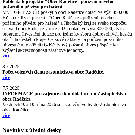
Publicita k projektu "Obec Radětice - pořízení nového
požárního přívěsu pro hašení".
MV - GŘ HZS ČR poskytlo obci Radětice dotaci ve výši 450.000,-
Kč na realizaci projektu "Obec Radětice - pořízení nového
požárního přívěsu pro hašení" a Jihočeský kraj ze svého rozpočtu
schválil obci Radětice v roce 2025 dotaci ve výši 300.000,- Kč z
programu Investiční dotace pro jednotky sborů dobrovolných hasičů
obcí Jihočeského kraje. Celkové náklady na pořízení požárního
přívěsu činily 895 400,- Kč. Nový požární přívěs přispěje ke
zvýšení akceschopnosti zásahové jednotky.
více
8.7.2026
Počet volených členů zastupitelstva obce Radětice.
více
7.7.2026
INFORMACE pro zájemce o kandidaturu do Zastupitelstva
obce Radětice
Ve dnech 9. a 10. října 2026 se uskuteční volby do Zastupitelstva
obce Radětice.
více
Novinky z úřední desky