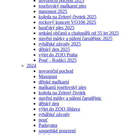
novoroční pochod 2025
josefovský maškarní ples
masopust 2025
koleda na Zelený čtvrtek 2025
rockový koncert VO106 2025
hasičský ples 2025
setkání občanů a chalupářů od 55 let 2025
stavění májky a pálení čarodějnic 2025
rybářské závody 2025
dětský den 2025
výlet do ZOO Praha
Pouť - Rodáci 2025
2024
novoroční pochod
Masopust
dětské maškarní
maškarní josefovský ples
koleda na Zelený čtvrtek
stavění májky a pálení čarodějnic
dětský den
výlet do ZOO Jihlava
rybářské závody
pouť
Padayatra
sousedské posezení