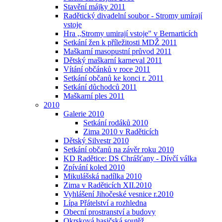
Stavění májky 2011
Radětický divadelní soubor - Stromy umírají
vstoje
Hra ,,Stromy umirají vstoje" v Bernarticích
Setkání žen k příležitosti MDŽ 2011
Maškarní masopustní průvod 2011
Dětský maškarní karneval 2011
Vítání občánků v roce 2011
Setkání občanů ke konci r. 2011
Setkání důchodců 2011
Maškarní ples 2011
2010
Galerie 2010
Setkání rodáků 2010
Zima 2010 v Raděticích
Dětský Silvestr 2010
Setkání občanů na závěr roku 2010
KD Radětice: DS Chrášťany - Dívčí válka
Zpívání koled 2010
Mikulášská nadílka 2010
Zima v Raděticích XII.2010
Vyhlášení Jihočeské vesnice r.2010
Lípa Přátelství a rozhledna
Obecní prostranství a budovy
Okrsková hasičská soutěž