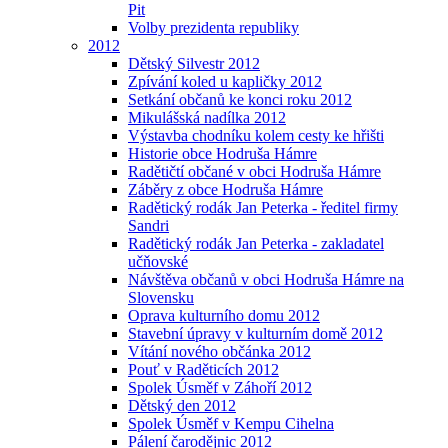
Pit
Volby prezidenta republiky
2012
Dětský Silvestr 2012
Zpívání koled u kapličky 2012
Setkání občanů ke konci roku 2012
Mikulášská nadílka 2012
Výstavba chodníku kolem cesty ke hřišti
Historie obce Hodruša Hámre
Radětičtí občané v obci Hodruša Hámre
Záběry z obce Hodruša Hámre
Radětický rodák Jan Peterka - ředitel firmy
Sandri
Radětický rodák Jan Peterka - zakladatel
učňovské
Návštěva občanů v obci Hodruša Hámre na
Slovensku
Oprava kulturního domu 2012
Stavební úpravy v kulturním domě 2012
Vítání nového občánka 2012
Pouť v Raděticích 2012
Spolek Úsměf v Záhoří 2012
Dětský den 2012
Spolek Úsměf v Kempu Cihelna
Pálení čarodějnic 2012