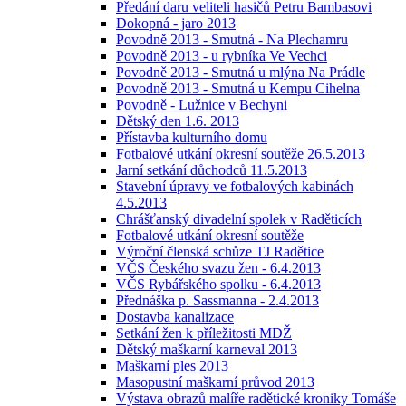
Předání daru veliteli hasičů Petru Bambasovi
Dokopná - jaro 2013
Povodně 2013 - Smutná - Na Plechamru
Povodně 2013 - u rybníka Ve Vechci
Povodně 2013 - Smutná u mlýna Na Prádle
Povodně 2013 - Smutná u Kempu Cihelna
Povodně - Lužnice v Bechyni
Dětský den 1.6. 2013
Přístavba kulturního domu
Fotbalové utkání okresní soutěže 26.5.2013
Jarní setkání důchodců 11.5.2013
Stavební úpravy ve fotbalových kabinách
4.5.2013
Chrášťanský divadelní spolek v Raděticích
Fotbalové utkání okresní soutěže
Výroční členská schůze TJ Radětice
VČS Českého svazu žen - 6.4.2013
VČS Rybářského spolku - 6.4.2013
Přednáška p. Sassmanna - 2.4.2013
Dostavba kanalizace
Setkání žen k příležitosti MDŽ
Dětský maškarní karneval 2013
Maškarní ples 2013
Masopustní maškarní průvod 2013
Výstava obrazů malíře radětické kroniky Tomáše