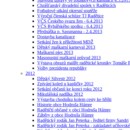
Stavební úpravy ve fotbalových kabinách 4.5.201
Chrášťanský divadelní spolek v Raděticích
Fotbalové utkání okresní soutěže
Výroční členská schůze TJ Radětice
VČS Českého svazu žen - 6.4.2013
VČS Rybářského spolku - 6.4.2013
Přednáška p. Sassmanna - 2.4.2013
Dostavba kanalizace
Setkání žen k příležitosti MDŽ
Dětský maškarní karneval 2013
Maškarní ples 2013
Masopustní maškarní průvod 2013
Výstava obrazů malíře radětické kroniky Tomáše P
Volby prezidenta republiky
2012
Dětský Silvestr 2012
Zpívání koled u kapličky 2012
Setkání občanů ke konci roku 2012
Mikulášská nadílka 2012
Výstavba chodníku kolem cesty ke hřišti
Historie obce Hodruša Hámre
Radětičtí občané v obci Hodruša Hámre
Záběry z obce Hodruša Hámre
Radětický rodák Jan Peterka - ředitel firmy Sandri
Radětický rodák Jan Peterka - zakladatel učňovské