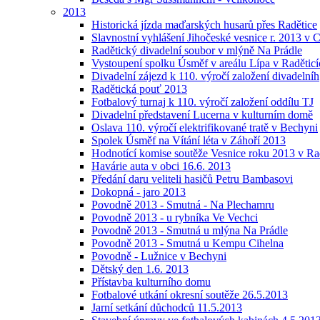
2013
Historická jízda maďarských husarů přes Radětice
Slavnostní vyhlášení Jihočeské vesnice r. 2013 v 
Radětický divadelní soubor v mlýně Na Prádle
Vystoupení spolku Úsměf v areálu Lípa v Raděticí
Divadelní zájezd k 110. výročí založení divadelníh
Radětická pouť 2013
Fotbalový turnaj k 110. výročí založení oddílu TJ
Divadelní představení Lucerna v kulturním domě
Oslava 110. výročí elektrifikované tratě v Bechyni
Spolek Úsměf na Vítání léta v Záhoří 2013
Hodnotící komise soutěže Vesnice roku 2013 v Ra
Havárie auta v obci 16.6. 2013
Předání daru veliteli hasičů Petru Bambasovi
Dokopná - jaro 2013
Povodně 2013 - Smutná - Na Plechamru
Povodně 2013 - u rybníka Ve Vechci
Povodně 2013 - Smutná u mlýna Na Prádle
Povodně 2013 - Smutná u Kempu Cihelna
Povodně - Lužnice v Bechyni
Dětský den 1.6. 2013
Přístavba kulturního domu
Fotbalové utkání okresní soutěže 26.5.2013
Jarní setkání důchodců 11.5.2013