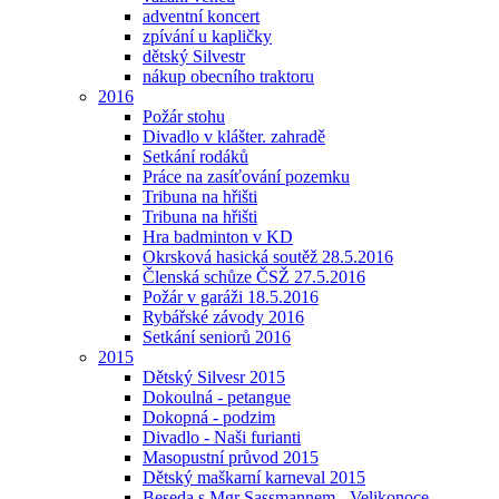
adventní koncert
zpívání u kapličky
dětský Silvestr
nákup obecního traktoru
2016
Požár stohu
Divadlo v klášter. zahradě
Setkání rodáků
Práce na zasíťování pozemku
Tribuna na hřišti
Tribuna na hřišti
Hra badminton v KD
Okrsková hasická soutěž 28.5.2016
Členská schůze ČSŽ 27.5.2016
Požár v garáži 18.5.2016
Rybářské závody 2016
Setkání seniorů 2016
2015
Dětský Silvesr 2015
Dokoulná - petangue
Dokopná - podzim
Divadlo - Naši furianti
Masopustní průvod 2015
Dětský maškarní karneval 2015
Beseda s Mgr Sassmannem - Velikonoce