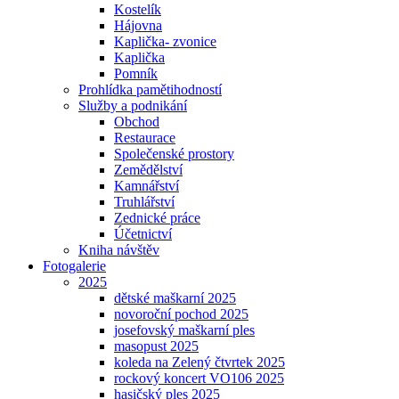
Kostelík
Hájovna
Kaplička- zvonice
Kaplička
Pomník
Prohlídka pamětihodností
Služby a podnikání
Obchod
Restaurace
Společenské prostory
Zemědělství
Kamnářství
Truhlářství
Zednické práce
Účetnictví
Kniha návštěv
Fotogalerie
2025
dětské maškarní 2025
novoroční pochod 2025
josefovský maškarní ples
masopust 2025
koleda na Zelený čtvrtek 2025
rockový koncert VO106 2025
hasičský ples 2025