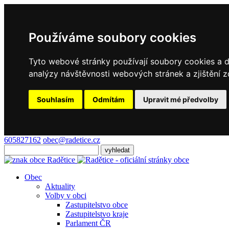
Používáme soubory cookies
Tyto webové stránky používají soubory cookies a da
analýzy návštěvnosti webových stránek a zjištění z
Souhlasím
Odmítám
Upravit mé předvolby
605827162
obec@radetice.cz
Obec
Aktuality
Volby v obci
Zastupitelstvo obce
Zastupitelstvo kraje
Parlament ČR