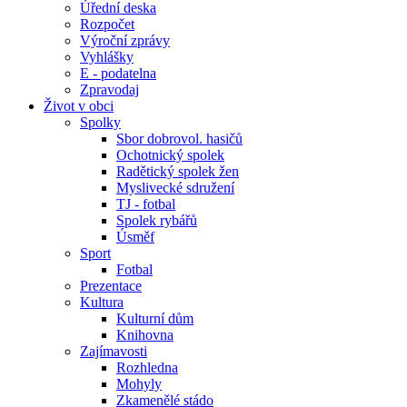
Úřední deska
Rozpočet
Výroční zprávy
Vyhlášky
E - podatelna
Zpravodaj
Život v obci
Spolky
Sbor dobrovol. hasičů
Ochotnický spolek
Radětický spolek žen
Myslivecké sdružení
TJ - fotbal
Spolek rybářů
Úsměf
Sport
Fotbal
Prezentace
Kultura
Kulturní dům
Knihovna
Zajímavosti
Rozhledna
Mohyly
Zkamenělé stádo