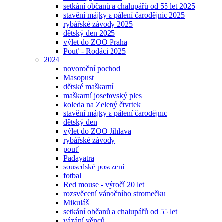
setkání občanů a chalupářů od 55 let 2025
stavění májky a pálení čarodějnic 2025
rybářské závody 2025
dětský den 2025
výlet do ZOO Praha
Pouť - Rodáci 2025
2024
novoroční pochod
Masopust
dětské maškarní
maškarní josefovský ples
koleda na Zelený čtvrtek
stavění májky a pálení čarodějnic
dětský den
výlet do ZOO Jihlava
rybářské závody
pouť
Padayatra
sousedské posezení
fotbal
Red mouse - výročí 20 let
rozsvěcení vánočního stromečku
Mikuláš
setkání občanů a chalupářů od 55 let
vázání věnců