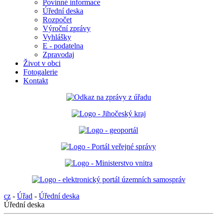
Povinné informace
Úřední deska
Rozpočet
Výroční zprávy
Vyhlášky
E - podatelna
Zpravodaj
Život v obci
Fotogalerie
Kontakt
cz
-
Úřad
-
Úřední deska
Úřední deska