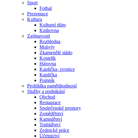
Sport
Fotbal
Prezentace
Kultura
Kulturní dům
Knihovna
Zajímavosti
Rozhledna
Mohyly
Zkamenělé stádo
Kostelík
Hájovna
Kaplička- zvonice
Kaplička
Pomník
Prohlídka pamětihodností
Služby a podnikání
Obchod
Restaurace
Společenské prostory
Zemědělství
Kamnářství
Truhlářství
Zednické práce
Účetnictví