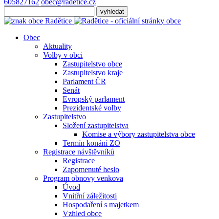
605827162
obec@radetice.cz
Obec
Aktuality
Volby v obci
Zastupitelstvo obce
Zastupitelstvo kraje
Parlament ČR
Senát
Evropský parlament
Prezidentské volby
Zastupitelstvo
Složení zastupitelstva
Komise a výbory zastupitelstva obce
Termín konání ZO
Registrace návštěvníků
Registrace
Zapomenuté heslo
Program obnovy venkova
Úvod
Vnitřní záležitosti
Hospodaření s majetkem
Vzhled obce