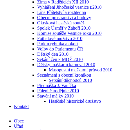
Zima v Raděticích XII.2010
Vyhlášení Jihočeské vesnice r.2010
Lípa Přátelství a rozhledna
Obecní prostranství a budovy
Okrsková hasičská soutěž
Spolek Úsměf v Záhoří 2010
Komise soutěže Vesnice roku 2010
Fotbalové mužstvo 2010
Park u rybníka a okolí
Volby do Parlamentu ČR
Dětský den 2010
Sekání žen k MDŽ 2010
Dětský maškarní karneval 2010
Masopustní maškarní průvod 2010
Seznámení s obecní kronikou
Setkání důchodců 2010
Přednáška J. Vaníčka
Pálení čarodějnic 2010
Stavění májky 2010
Hasičské historické družstvo
Kontakt
Obec
Úřad