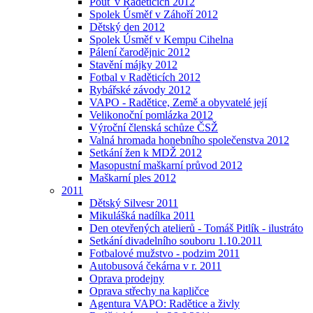
Pouť v Raděticích 2012
Spolek Úsměf v Záhoří 2012
Dětský den 2012
Spolek Úsměf v Kempu Cihelna
Pálení čarodějnic 2012
Stavění májky 2012
Fotbal v Raděticích 2012
Rybářské závody 2012
VAPO - Radětice, Země a obyvatelé její
Velikonoční pomlázka 2012
Výroční členská schůze ČSŽ
Valná hromada honebního společenstva 2012
Setkání žen k MDŽ 2012
Masopustní maškarní průvod 2012
Maškarní ples 2012
2011
Dětský Silvesr 2011
Mikulášká nadílka 2011
Den otevřených atelierů - Tomáš Pitlík - ilustráto
Setkání divadelního souboru 1.10.2011
Fotbalové mužstvo - podzim 2011
Autobusová čekárna v r. 2011
Oprava prodejny
Oprava střechy na kapličce
Agentura VAPO: Radětice a živly