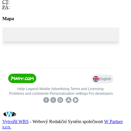
ČT:
PÁ:
Mapa
Vytvořil WRS
- Webový Redakční Systém společnosti
W Partner
s.r.o.