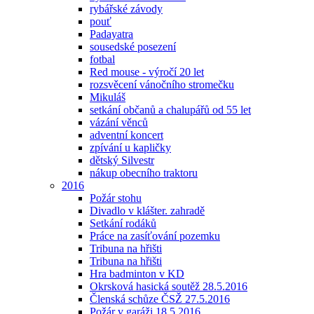
rybářské závody
pouť
Padayatra
sousedské posezení
fotbal
Red mouse - výročí 20 let
rozsvěcení vánočního stromečku
Mikuláš
setkání občanů a chalupářů od 55 let
vázání věnců
adventní koncert
zpívání u kapličky
dětský Silvestr
nákup obecního traktoru
2016
Požár stohu
Divadlo v klášter. zahradě
Setkání rodáků
Práce na zasíťování pozemku
Tribuna na hřišti
Tribuna na hřišti
Hra badminton v KD
Okrsková hasická soutěž 28.5.2016
Členská schůze ČSŽ 27.5.2016
Požár v garáži 18.5.2016