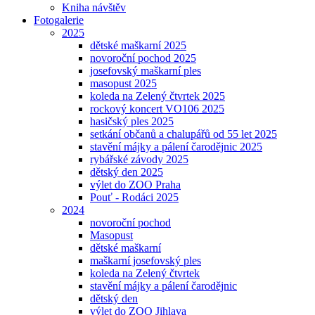
Kniha návštěv
Fotogalerie
2025
dětské maškarní 2025
novoroční pochod 2025
josefovský maškarní ples
masopust 2025
koleda na Zelený čtvrtek 2025
rockový koncert VO106 2025
hasičský ples 2025
setkání občanů a chalupářů od 55 let 2025
stavění májky a pálení čarodějnic 2025
rybářské závody 2025
dětský den 2025
výlet do ZOO Praha
Pouť - Rodáci 2025
2024
novoroční pochod
Masopust
dětské maškarní
maškarní josefovský ples
koleda na Zelený čtvrtek
stavění májky a pálení čarodějnic
dětský den
výlet do ZOO Jihlava