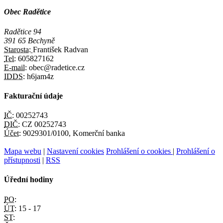
Obec Radětice
Radětice 94
391 65 Bechyně
Starosta:
František Radvan
Tel:
605827162
E-mail:
obec@radetice.cz
IDDS:
h6jam4z
Fakturační údaje
IČ:
00252743
DIČ:
CZ 00252743
Účet:
9029301/0100, Komerční banka
Mapa webu
|
Nastavení cookies
Prohlášení o cookies
|
Prohlášení o
přístupnosti
|
RSS
Úřední hodiny
PO:
ÚT:
15 - 17
ST: