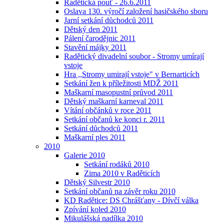
Radětická pouť - 26.6.2011
Oslava 130. výročí založení hasičského sboru
Jarní setkání důchodců 2011
Dětský den 2011
Pálení čarodějnic 2011
Stavění májky 2011
Radětický divadelní soubor - Stromy umírají
vstoje
Hra ,,Stromy umirají vstoje" v Bernarticích
Setkání žen k příležitosti MDŽ 2011
Maškarní masopustní průvod 2011
Dětský maškarní karneval 2011
Vítání občánků v roce 2011
Setkání občanů ke konci r. 2011
Setkání důchodců 2011
Maškarní ples 2011
2010
Galerie 2010
Setkání rodáků 2010
Zima 2010 v Raděticích
Dětský Silvestr 2010
Setkání občanů na závěr roku 2010
KD Radětice: DS Chrášťany - Dívčí válka
Zpívání koled 2010
Mikulášská nadílka 2010