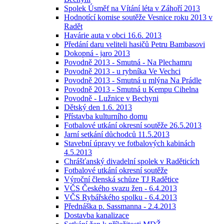
Spolek Úsměf na Vítání léta v Záhoří 2013
Hodnotící komise soutěže Vesnice roku 2013 v
Radět
Havárie auta v obci 16.6. 2013
Předání daru veliteli hasičů Petru Bambasovi
Dokopná - jaro 2013
Povodně 2013 - Smutná - Na Plechamru
Povodně 2013 - u rybníka Ve Vechci
Povodně 2013 - Smutná u mlýna Na Prádle
Povodně 2013 - Smutná u Kempu Cihelna
Povodně - Lužnice v Bechyni
Dětský den 1.6. 2013
Přístavba kulturního domu
Fotbalové utkání okresní soutěže 26.5.2013
Jarní setkání důchodců 11.5.2013
Stavební úpravy ve fotbalových kabinách
4.5.2013
Chrášťanský divadelní spolek v Raděticích
Fotbalové utkání okresní soutěže
Výroční členská schůze TJ Radětice
VČS Českého svazu žen - 6.4.2013
VČS Rybářského spolku - 6.4.2013
Přednáška p. Sassmanna - 2.4.2013
Dostavba kanalizace