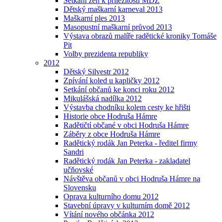
Setkání žen k příležitosti MDŽ
Dětský maškarní karneval 2013
Maškarní ples 2013
Masopustní maškarní průvod 2013
Výstava obrazů malíře radětické kroniky Tomáše
Pit
Volby prezidenta republiky
2012
Dětský Silvestr 2012
Zpívání koled u kapličky 2012
Setkání občanů ke konci roku 2012
Mikulášská nadílka 2012
Výstavba chodníku kolem cesty ke hřišti
Historie obce Hodruša Hámre
Radětičtí občané v obci Hodruša Hámre
Záběry z obce Hodruša Hámre
Radětický rodák Jan Peterka - ředitel firmy
Sandri
Radětický rodák Jan Peterka - zakladatel
učňovské
Návštěva občanů v obci Hodruša Hámre na
Slovensku
Oprava kulturního domu 2012
Stavební úpravy v kulturním domě 2012
Vítání nového občánka 2012