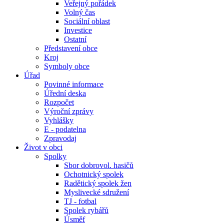
Veřejný pořádek
Volný čas
Sociální oblast
Investice
Ostatní
Představení obce
Kroj
Symboly obce
Úřad
Povinné informace
Úřední deska
Rozpočet
Výroční zprávy
Vyhlášky
E - podatelna
Zpravodaj
Život v obci
Spolky
Sbor dobrovol. hasičů
Ochotnický spolek
Radětický spolek žen
Myslivecké sdružení
TJ - fotbal
Spolek rybářů
Úsměf