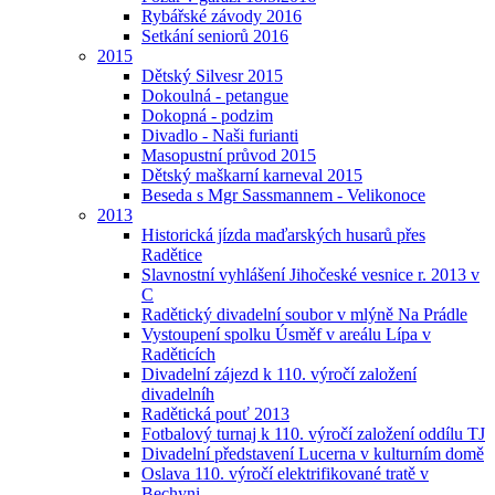
Rybářské závody 2016
Setkání seniorů 2016
2015
Dětský Silvesr 2015
Dokoulná - petangue
Dokopná - podzim
Divadlo - Naši furianti
Masopustní průvod 2015
Dětský maškarní karneval 2015
Beseda s Mgr Sassmannem - Velikonoce
2013
Historická jízda maďarských husarů přes
Radětice
Slavnostní vyhlášení Jihočeské vesnice r. 2013 v
C
Radětický divadelní soubor v mlýně Na Prádle
Vystoupení spolku Úsměf v areálu Lípa v
Raděticích
Divadelní zájezd k 110. výročí založení
divadelníh
Radětická pouť 2013
Fotbalový turnaj k 110. výročí založení oddílu TJ
Divadelní představení Lucerna v kulturním domě
Oslava 110. výročí elektrifikované tratě v
Bechyni