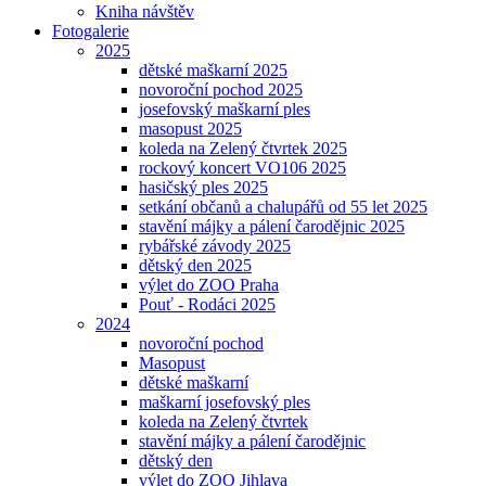
Kniha návštěv
Fotogalerie
2025
dětské maškarní 2025
novoroční pochod 2025
josefovský maškarní ples
masopust 2025
koleda na Zelený čtvrtek 2025
rockový koncert VO106 2025
hasičský ples 2025
setkání občanů a chalupářů od 55 let 2025
stavění májky a pálení čarodějnic 2025
rybářské závody 2025
dětský den 2025
výlet do ZOO Praha
Pouť - Rodáci 2025
2024
novoroční pochod
Masopust
dětské maškarní
maškarní josefovský ples
koleda na Zelený čtvrtek
stavění májky a pálení čarodějnic
dětský den
výlet do ZOO Jihlava