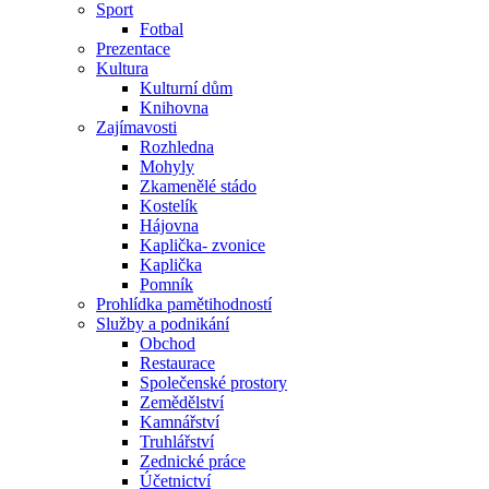
Sport
Fotbal
Prezentace
Kultura
Kulturní dům
Knihovna
Zajímavosti
Rozhledna
Mohyly
Zkamenělé stádo
Kostelík
Hájovna
Kaplička- zvonice
Kaplička
Pomník
Prohlídka pamětihodností
Služby a podnikání
Obchod
Restaurace
Společenské prostory
Zemědělství
Kamnářství
Truhlářství
Zednické práce
Účetnictví