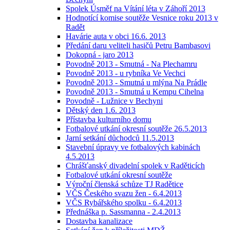
Spolek Úsměf na Vítání léta v Záhoří 2013
Hodnotící komise soutěže Vesnice roku 2013 v
Radět
Havárie auta v obci 16.6. 2013
Předání daru veliteli hasičů Petru Bambasovi
Dokopná - jaro 2013
Povodně 2013 - Smutná - Na Plechamru
Povodně 2013 - u rybníka Ve Vechci
Povodně 2013 - Smutná u mlýna Na Prádle
Povodně 2013 - Smutná u Kempu Cihelna
Povodně - Lužnice v Bechyni
Dětský den 1.6. 2013
Přístavba kulturního domu
Fotbalové utkání okresní soutěže 26.5.2013
Jarní setkání důchodců 11.5.2013
Stavební úpravy ve fotbalových kabinách
4.5.2013
Chrášťanský divadelní spolek v Raděticích
Fotbalové utkání okresní soutěže
Výroční členská schůze TJ Radětice
VČS Českého svazu žen - 6.4.2013
VČS Rybářského spolku - 6.4.2013
Přednáška p. Sassmanna - 2.4.2013
Dostavba kanalizace