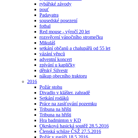
rybářské závody
pouť
Padayatra
sousedské posezení
fotbal
Red mouse - výročí 20 let
rozsvěcení vánočního stromečku
Mikuláš
setkání občanů a chalupářů od 55 let
vázání věnců
adventní koncert
zpívání u kapličky
dětský Silvestr
nákup obecního traktoru
2016
Požár stohu
Divadlo v klášter. zahradě
Setkání rodáků
Práce na zasíťování pozemku
Tribuna na hřišti
Tribuna na hřišti
Hra badminton v KD
Okrsková hasická soutěž 28.5.2016
Členská schůze ČSŽ 27.5.2016
Požár v garáži 18.5.2016