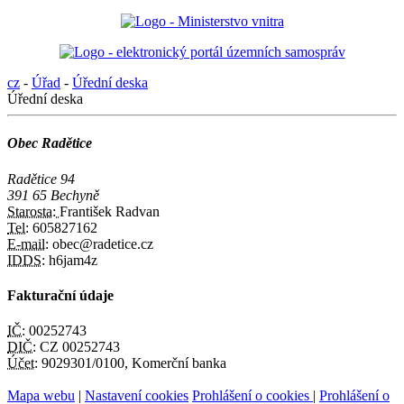
cz
-
Úřad
-
Úřední deska
Úřední deska
Obec Radětice
Radětice 94
391 65 Bechyně
Starosta:
František Radvan
Tel:
605827162
E-mail:
obec@radetice.cz
IDDS:
h6jam4z
Fakturační údaje
IČ:
00252743
DIČ:
CZ 00252743
Účet:
9029301/0100, Komerční banka
Mapa webu
|
Nastavení cookies
Prohlášení o cookies
|
Prohlášení o