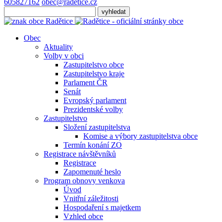
605827162
obec@radetice.cz
Obec
Aktuality
Volby v obci
Zastupitelstvo obce
Zastupitelstvo kraje
Parlament ČR
Senát
Evropský parlament
Prezidentské volby
Zastupitelstvo
Složení zastupitelstva
Komise a výbory zastupitelstva obce
Termín konání ZO
Registrace návštěvníků
Registrace
Zapomenuté heslo
Program obnovy venkova
Úvod
Vnitřní záležitosti
Hospodaření s majetkem
Vzhled obce