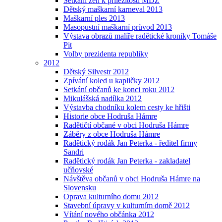
Setkání žen k příležitosti MDŽ
Dětský maškarní karneval 2013
Maškarní ples 2013
Masopustní maškarní průvod 2013
Výstava obrazů malíře radětické kroniky Tomáše
Pit
Volby prezidenta republiky
2012
Dětský Silvestr 2012
Zpívání koled u kapličky 2012
Setkání občanů ke konci roku 2012
Mikulášská nadílka 2012
Výstavba chodníku kolem cesty ke hřišti
Historie obce Hodruša Hámre
Radětičtí občané v obci Hodruša Hámre
Záběry z obce Hodruša Hámre
Radětický rodák Jan Peterka - ředitel firmy
Sandri
Radětický rodák Jan Peterka - zakladatel
učňovské
Návštěva občanů v obci Hodruša Hámre na
Slovensku
Oprava kulturního domu 2012
Stavební úpravy v kulturním domě 2012
Vítání nového občánka 2012