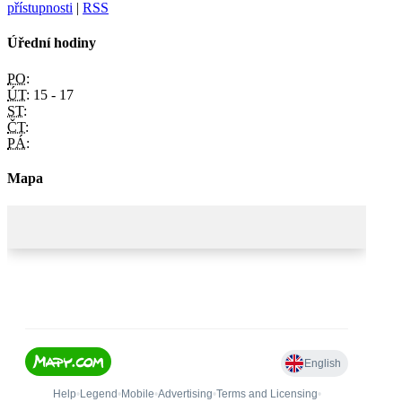
přístupnosti
|
RSS
Úřední hodiny
PO:
ÚT:
15 - 17
ST:
ČT:
PÁ:
Mapa