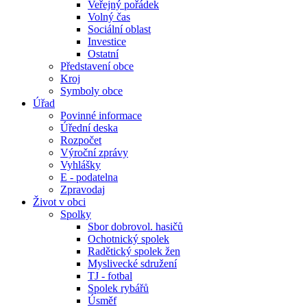
Veřejný pořádek
Volný čas
Sociální oblast
Investice
Ostatní
Představení obce
Kroj
Symboly obce
Úřad
Povinné informace
Úřední deska
Rozpočet
Výroční zprávy
Vyhlášky
E - podatelna
Zpravodaj
Život v obci
Spolky
Sbor dobrovol. hasičů
Ochotnický spolek
Radětický spolek žen
Myslivecké sdružení
TJ - fotbal
Spolek rybářů
Úsměf