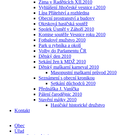
Zima v Raděticích XII.2010
Vyhlášení Jihočeské vesnice r.2010
Lípa Přátelství a rozhledna
Obecní prostranství a budovy
Okrsková hasičská soutěž
Spolek Úsměf v Záhoří 2010
Komise soutěže Vesnice roku 2010
Fotbalové mužstvo 2010
Park u rybníka a okolí
Volby do Parlamentu ČR
Dětský den 2010
Sekání žen k MDŽ 2010
Dětský maškarní karneval 2010
Masopustní maškarní průvod 2010
Seznámení s obecní kronikou
Setkání důchodců 2010
Přednáška J. Vaníčka
Pálení čarodějnic 2010
Stavění májky 2010
Hasičské historické družstvo
Kontakt
Obec
Úřad