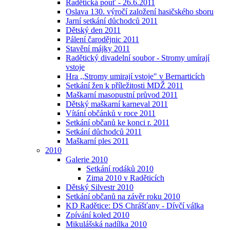
Radětická pouť - 26.6.2011
Oslava 130. výročí založení hasičského sboru
Jarní setkání důchodců 2011
Dětský den 2011
Pálení čarodějnic 2011
Stavění májky 2011
Radětický divadelní soubor - Stromy umírají
vstoje
Hra ,,Stromy umirají vstoje" v Bernarticích
Setkání žen k příležitosti MDŽ 2011
Maškarní masopustní průvod 2011
Dětský maškarní karneval 2011
Vítání občánků v roce 2011
Setkání občanů ke konci r. 2011
Setkání důchodců 2011
Maškarní ples 2011
2010
Galerie 2010
Setkání rodáků 2010
Zima 2010 v Raděticích
Dětský Silvestr 2010
Setkání občanů na závěr roku 2010
KD Radětice: DS Chrášťany - Dívčí válka
Zpívání koled 2010
Mikulášská nadílka 2010