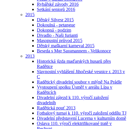
Rybářské závody 2016
Setkání seniorů 2016
2015
Dětský Silvesr 2015
Dokoulná - petangue
Dokopná - podzim
Divadlo - Naši furianti
Masopustní průvod 2015
Dětský maškarní karneval 2015
Beseda s Mgr Sassmannem - Velikonoce
2013
Historická jízda maďarských husarů přes
Radětice
Slavnostní vyhlášení Jihočeské vesnice r. 2013 v
C
Radětický divadelní soubor v mlýně Na Prádle
Vystoupení spolku Úsměf v areálu Lípa v
Raděticích
Divadelní zájezd k 110. výročí založení
divadelníh
Radětická pouť 2013
Fotbalový turnaj k 110. výročí založení oddílu TJ
Divadelní představení Lucerna v kulturním domě
Oslava 110. výročí elektrifikované tratě v
Bechyni