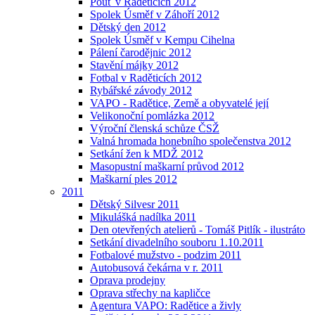
Pouť v Raděticích 2012
Spolek Úsměf v Záhoří 2012
Dětský den 2012
Spolek Úsměf v Kempu Cihelna
Pálení čarodějnic 2012
Stavění májky 2012
Fotbal v Raděticích 2012
Rybářské závody 2012
VAPO - Radětice, Země a obyvatelé její
Velikonoční pomlázka 2012
Výroční členská schůze ČSŽ
Valná hromada honebního společenstva 2012
Setkání žen k MDŽ 2012
Masopustní maškarní průvod 2012
Maškarní ples 2012
2011
Dětský Silvesr 2011
Mikulášká nadílka 2011
Den otevřených atelierů - Tomáš Pitlík - ilustráto
Setkání divadelního souboru 1.10.2011
Fotbalové mužstvo - podzim 2011
Autobusová čekárna v r. 2011
Oprava prodejny
Oprava střechy na kapličce
Agentura VAPO: Radětice a živly